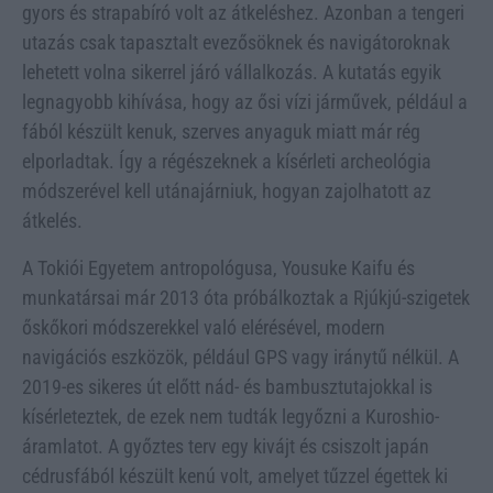
gyors és strapabíró volt az átkeléshez. Azonban a tengeri
utazás csak tapasztalt evezősöknek és navigátoroknak
lehetett volna sikerrel járó vállalkozás. A kutatás egyik
legnagyobb kihívása, hogy az ősi vízi járművek, például a
fából készült kenuk, szerves anyaguk miatt már rég
elporladtak. Így a régészeknek a kísérleti archeológia
módszerével kell utánajárniuk, hogyan zajolhatott az
átkelés.
A Tokiói Egyetem antropológusa, Yousuke Kaifu és
munkatársai már 2013 óta próbálkoztak a Rjúkjú-szigetek
őskőkori módszerekkel való elérésével, modern
navigációs eszközök, például GPS vagy iránytű nélkül. A
2019-es sikeres út előtt nád- és bambusztutajokkal is
kísérleteztek, de ezek nem tudták legyőzni a Kuroshio-
áramlatot. A győztes terv egy kivájt és csiszolt japán
cédrusfából készült kenú volt, amelyet tűzzel égettek ki