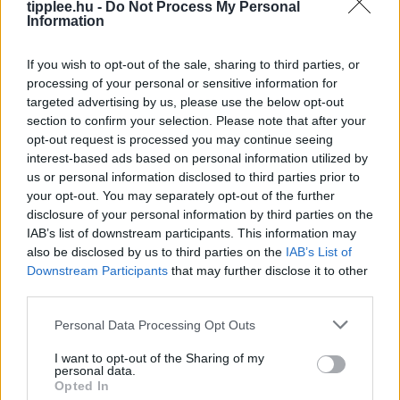
tipplee.hu -
Do Not Process My Personal
Álom Igazolására Irányuló
Information
Tanúvallomást
Egy szövetségi bíró kedden megsemmisített egy nagy
If you wish to opt-out of the sale, sharing to third parties, or
processing of your personal or sensitive information for
esküdtszéki idézést, amely Trump elnök 2020-as
targeted advertising by us, please use the below opt-out
választási csalásról szóló hamis állításait próbálta
section to confirm your selection. Please note that after your
alátámasztani. William M. Ray II bíró,
opt-out request is processed you may continue seeing
Rooby
augusztus 8, 2026
interest-based ads based on personal information utilized by
us or personal information disclosed to third parties prior to
your opt-out. You may separately opt-out of the further
disclosure of your personal information by third parties on the
IAB’s list of downstream participants. This information may
also be disclosed by us to third parties on the
IAB’s List of
Downstream Participants
that may further disclose it to other
third parties.
Personal Data Processing Opt Outs
I want to opt-out of the Sharing of my
personal data.
Opted In