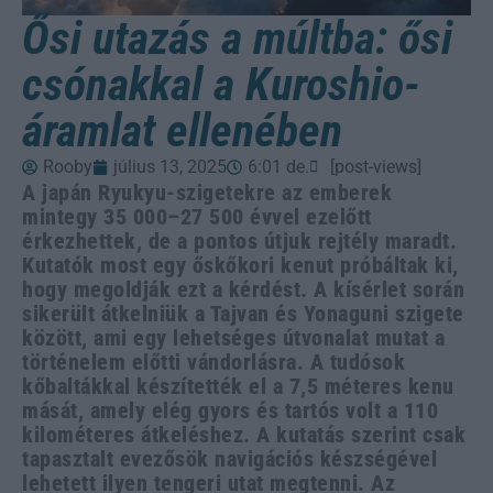
Ősi utazás a múltba: ősi
csónakkal a Kuroshio-
áramlat ellenében
Rooby
július 13, 2025
6:01 de.
[post-views]
A japán Ryukyu-szigetekre az emberek
mintegy 35 000–27 500 évvel ezelőtt
érkezhettek, de a pontos útjuk rejtély maradt.
Kutatók most egy őskőkori kenut próbáltak ki,
hogy megoldják ezt a kérdést. A kísérlet során
sikerült átkelniük a Tajvan és Yonaguni szigete
között, ami egy lehetséges útvonalat mutat a
történelem előtti vándorlásra. A tudósok
kőbaltákkal készítették el a 7,5 méteres kenu
mását, amely elég gyors és tartós volt a 110
kilométeres átkeléshez. A kutatás szerint csak
tapasztalt evezősök navigációs készségével
lehetett ilyen tengeri utat megtenni. Az