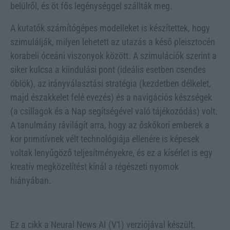
belülről, és öt fős legénységgel szállták meg.
A kutatók számítógépes modelleket is készítettek, hogy
szimulálják, milyen lehetett az utazás a késő pleisztocén
korabeli óceáni viszonyok között. A szimulációk szerint a
siker kulcsa a kiindulási pont (ideális esetben csendes
öblök), az irányválasztási stratégia (kezdetben délkelet,
majd északkelet felé evezés) és a navigációs készségek
(a csillagok és a Nap segítségével való tájékozódás) volt.
A tanulmány rávilágít arra, hogy az őskőkori emberek a
kor primitívnek vélt technológiája ellenére is képesek
voltak lenyűgöző teljesítményekre, és ez a kísérlet is egy
kreatív megközelítést kínál a régészeti nyomok
hiányában.
Ez a cikk a Neural News AI (V1) verziójával készült.