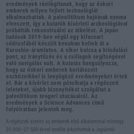
eredmények rávilágítanak, hogy az őskori
emberek milyen fejlett technológiát
alkalmazhattak. A paleolitikum hajóinak nyoma
elveszett, így a kutatók kísérleti archeológiával
próbálták rekonstruálni az átkelést. A japán
tudósok 2019-ben végül egy kifacsart
cédrusfából készült kenuban keltek át a
Kuroshio-áramlaton. A siker kulcsa a kiindulási
pont, az iránytűzés és a csillagok segítségével
való navigálás volt. A kutatás hangsúlyozza,
hogy az őskori emberek korlátozott
eszközeikkel is lenyűgöző eredményeket értek
el. Bár a kísérlet nem pótolhatja a régészeti
leleteket, újabb bizonyítékot szolgáltat a
paleolitikum tengeri utazásairól. Az
eredmények a Science Advances című
folyóiratban jelentek meg.
A régészek szerint az emberek első alkalommal mintegy
35 000–27 500 évvel ezelőtt érkezhettek a Japántól