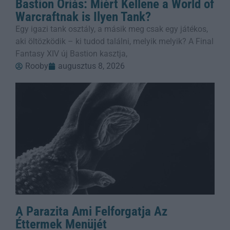
Bastion Óriás: Miért Kellene a World of
Warcraftnak is Ilyen Tank?
Egy igazi tank osztály, a másik meg csak egy játékos,
aki öltözködik – ki tudod találni, melyik melyik? A Final
Fantasy XIV új Bastion kasztja,
Rooby
augusztus 8, 2026
A Parazita Ami Felforgatja Az
Éttermek Menüjét