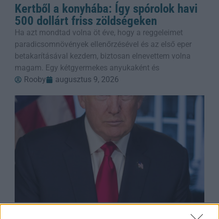
Kertből a konyhába: Így spórolok havi
500 dollárt friss zöldségeken
Ha azt mondtad volna öt éve, hogy a reggeleimet
paradicsomnövények ellenőrzésével és az első eper
betakarításával kezdem, biztosan elnevettem volna
magam. Egy kétgyermekes anyukaként és
Rooby
augusztus 9, 2026
Bíró Elutasítja a Trump-féle Választási