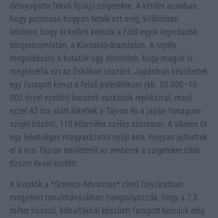
délnyugatra fekvő Rjúkjú-szigetekre. A kérdés azonban,
hogy pontosan hogyan tették ezt meg, különösen
tekintve, hogy át kellett kelniük a Föld egyik legerősebb
tengeráramlatán, a Kuroshio-áramlaton. A rejtély
megoldására a kutatók úgy döntöttek, hogy maguk is
megkísérlik ezt az őskőkori utazást. Japánban készítettek
egy faragott kenut a felső paleolitikum (kb. 50 000–10
000 évvel ezelőtt) korabeli eszközök replikáival, majd
ezzel 45 óra alatt átkeltek a Tajvan és a japán Yonaguni-
sziget közötti, 110 kilométer széles szoroson. A sikeres út
egy lehetséges magyarázatot nyújt arra, hogyan juthattak
el a mai Tajvan területéről az emberek a szigetekre több
tízezer évvel ezelőtt.
A kutatók a *Science Advances* című folyóiratban
megjelent tanulmányukban hangsúlyozzák, hogy a 7,5
méter hosszú, kőbaltákkal készített faragott kenujuk elég