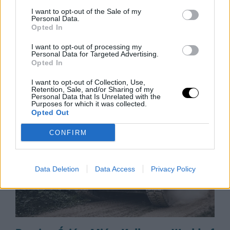
Adatmentes Útlevél Nélkül: Az EU
Biometrikus Zsarolása
I want to opt-out of the Sale of my
Personal Data.
Az Egyesült Államok vízummentességi programjának
Opted In
fenntartásához hozzáférést követel az EU-tagállamok
I want to opt-out of processing my
biometrikus adatbázisaihoz, amely gyakorlatilag
Personal Data for Targeted Advertising.
Opted In
zsarolásnak minősül az utazók profilozása és
megfigyelése terén. Az Európai Bizottság
I want to opt-out of Collection, Use,
Rooby
augusztus 8, 2026
Retention, Sale, and/or Sharing of my
Personal Data that Is Unrelated with the
Purposes for which it was collected.
Opted Out
CONFIRM
Data Deletion
Data Access
Privacy Policy