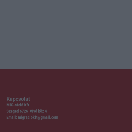
Kapcsolat
MIG-ráció Kft
Szeged 6726 Vívó köz 4
Email: migraciokft@gmail.com