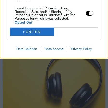
Neural Hírek
I want to opt-out of Collection, Use,
Retention, Sale, and/or Sharing of my
Personal Data that Is Unrelated with the
Purposes for which it was collected.
Opted Out
CONFIRM
Data Deletion
Data Access
Privacy Policy