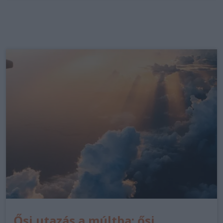
Ősi utazás a múltba: ősi