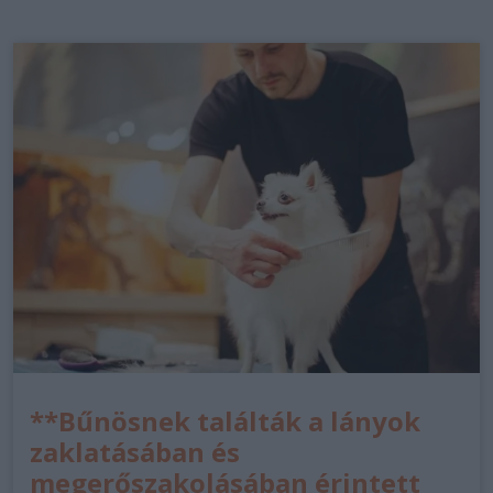
**Bűnösnek találták a lányok
zaklatásában és
megerőszakolásában érintett