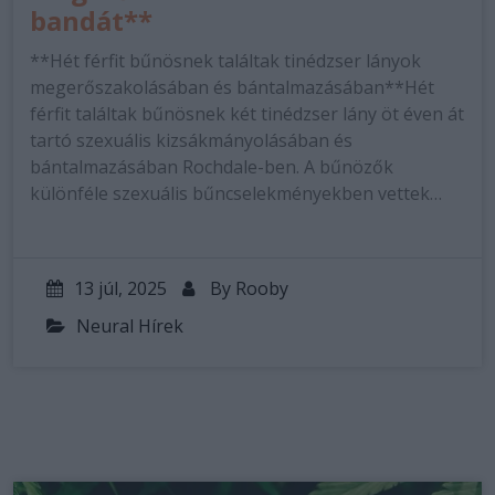
bandát**
**Hét férfit bűnösnek találtak tinédzser lányok
megerőszakolásában és bántalmazásában**Hét
férfit találtak bűnösnek két tinédzser lány öt éven át
tartó szexuális kizsákmányolásában és
bántalmazásában Rochdale-ben. A bűnözők
különféle szexuális bűncselekményekben vettek…
13 júl, 2025
By
Rooby
Neural Hírek