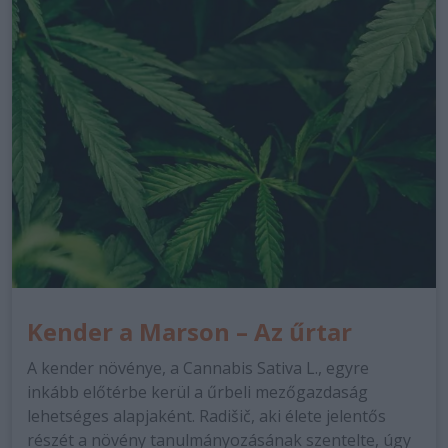
Kender a Marson – Az űrtar
A kender növénye, a Cannabis Sativa L., egyre
inkább előtérbe kerül a űrbeli mezőgazdaság
lehetséges alapjaként. Radišič, aki élete jelentős
részét a növény tanulmányozásának szentelte, úgy