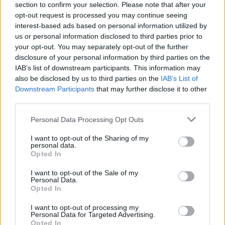
section to confirm your selection. Please note that after your
opt-out request is processed you may continue seeing
interest-based ads based on personal information utilized by
us or personal information disclosed to third parties prior to
your opt-out. You may separately opt-out of the further
disclosure of your personal information by third parties on the
IAB’s list of downstream participants. This information may
also be disclosed by us to third parties on the
IAB’s List of
**Pixar újabb filmjében eltűnt a
Downstream Participants
that may further disclose it to other
queer narratíva – és ez már nem
third parties.
első alkalom**
Personal Data Processing Opt Outs
A **Hollywood Reporter** cikk feltárja, hogy a Pixar
I want to opt-out of the Sharing of my
legújabb filmje, az **Elio** is hasonló sorsra jutott,
personal data.
Opted In
mint számos korábbi alkotás a stúdiótól: a
vezetőség jelentős vágásokat és változtatásokat
I want to opt-out of the Sale of my
rendelt el,…
Personal Data.
Opted In
I want to opt-out of processing my
Personal Data for Targeted Advertising.
Opted In
13 júl, 2025
By
Rooby