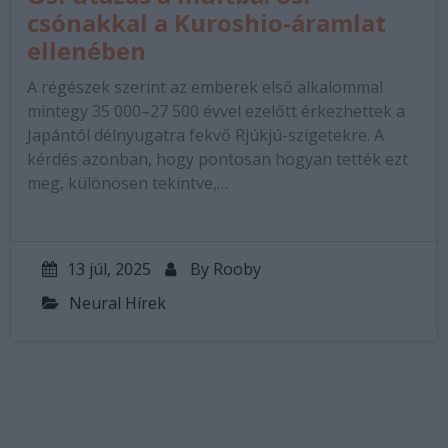
csónakkal a Kuroshio-áramlat
ellenében
A régészek szerint az emberek első alkalommal
mintegy 35 000–27 500 évvel ezelőtt érkezhettek a
Japántól délnyugatra fekvő Rjúkjú-szigetekre. A
kérdés azonban, hogy pontosan hogyan tették ezt
meg, különösen tekintve,…
13 júl, 2025
By
Rooby
Neural Hírek