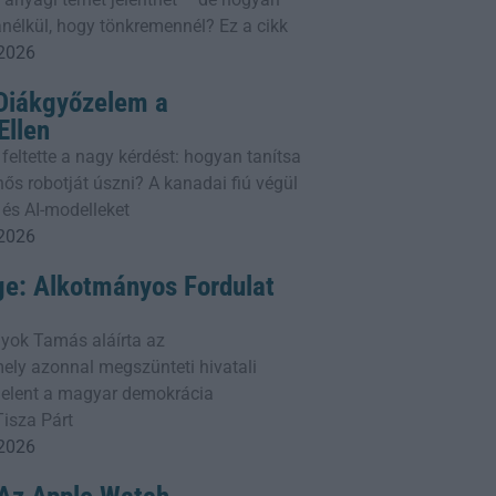
nélkül, hogy tönkremennél? Ez a cikk
 2026
 Diákgyőzelem a
llen
 feltette a nagy kérdést: hogyan tanítsa
ős robotját úszni? A kanadai fiú végül
 és AI-modelleket
 2026
ge: Alkotmányos Fordulat
yok Tamás aláírta az
ly azonnal megszünteti hivatali
 jelent a magyar demokrácia
Tisza Párt
 2026