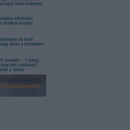
virágról tudni érdemes
özépkor elfeledett
 a modern konyha
növények és kerti
vagy áldás a kertedben
ti teendők – 7 dolog,
meg kell csinálnod,
ezik a tavasz