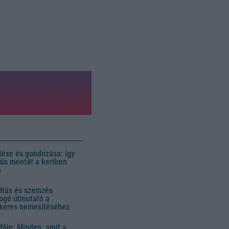
ése és gondozása: így
 dús mentát a kertben
n
ltás és szemzés
ogó útmutató a
ikeres nemesítéséhez
fője: Minden, amit a