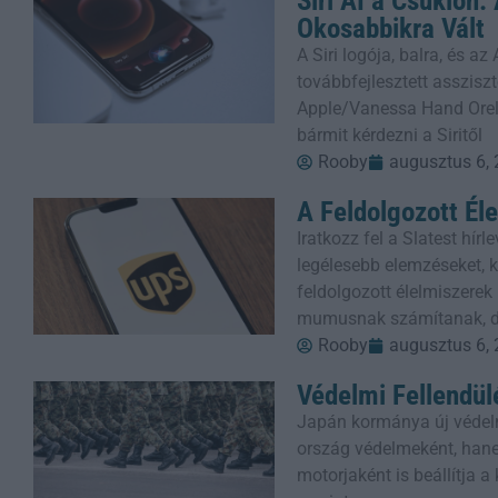
Siri AI a Csuklón
Okosabbikra Vált
A Siri logója, balra, és a
továbbfejlesztett assziszt
Apple/Vanessa Hand Orel
bármit kérdezni a Siritől
Rooby
augusztus 6,
A Feldolgozott Él
Iratkozz fel a Slatest hí
legélesebb elemzéseket, kr
feldolgozott élelmiszere
mumusnak számítanak, 
Rooby
augusztus 6,
Védelmi Fellendül
Japán kormánya új védel
ország védelmeként, han
motorjaként is beállítja 