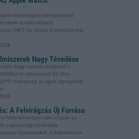
: Az Apple Watch
z Apple mesterséges intelligenciával
ensének vizuális felülete.
lana/CNET Ha valaha is próbáltál már
 2026
elmiszerek Nagy Tévedése
rlevelére, hogy naponta megkapd a
itikákat és tanácsokat! Az ultra-
k (UPF) manapság az egyik legnagyobb
de
 2026
és: A Felvirágzás Új Forrása
mi fehér könyvében nem csupán az
em a gazdasági növekedés
a katonai fejlesztéseket. A dokumentum