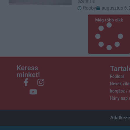
szerint a
Rooby
augusztus 6,
Még több cikk
Keress
Tarta
minket!
Főoldal
Nevek vil
horgász /
Hány nap 
Adatkezel