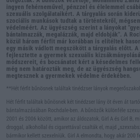
dolgoztak. A bűnözők vezetője, Mohammed Zahid,
ingyen fehérneművel, pénzzel és élelemmel csábít
szexuális szolgálataikért. A tárgyalás során kider
szociális munkások tudtak a történtekről, mégsem
védelméért. Az ügyészség szerint a lányokat "gy
bántalmazzák, megalázzák, majd eldobják". A Roc
közül három férfit már korábban is elítéltek has
egy másik vádlott megszökött a tárgyalás előtt. A
fejlesztette a gyermek szexuális kizsákmányolás
módszereit, és bocsánatot kért a késedelmes fellé
még nem határozták meg, de az ügyészség hangsú
megtesznek a gyermekek védelme érdekében.
**Hét férfit bűnösnek találtak tinédzser lányok megerősza
Hét férfit találtak bűnösnek két tinédzser lány öt éven át ta
bántalmazásában Rochdale-ben. A bűnözők különféle szexuá
2001 és 2006 között, amikor az áldozatok, Girl A és Girl B, 
droggal, alkohollal és cigarettával csalták el, majd „szexrabs
bármikor kellett szexelniük. Girl A elmondta, hogy akár 200 fér