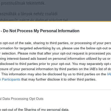
rostituáltnak tekintették.
használták a lányok nehéz családi
érneműt, pénzt és élelmet ajánlott fel
hasonló ügyben 2016-ban. A tárgyalás
 -
Do Not Process My Personal Information
m tettek eleget a lányok védelméért. A
ta, hogy azóta javítottak az ilyen ügyek
to opt-out of the sale, sharing to third parties, or processing of your per
formation for targeted advertising by us, please use the below opt-out s
r selection. Please note that after your opt-out request is processed y
eing interest-based ads based on personal information utilized by us or
disclosed to third parties prior to your opt-out. You may separately opt-
ó bűncselekmények miatt. Roheez Khant
losure of your personal information by third parties on the IAB’s list of
. This information may also be disclosed by us to third parties on the
IA
izsákmányolásáért. A mostani ügyben
Participants
that may further disclose it to other third parties.
ó szerint megpróbáltak volna
az elítélések egyértelmű üzenetet
n körülmények között nem tolerálják.
l Data Processing Opt Outs
et, és hangsúlyozta, hogy fontos, hogy
o opt-out of the Sharing of my personal data.