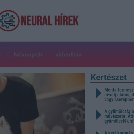
r
Névnaptár
videolista
Kertészet
Menta termeszt
nevelj illatos,
vagy cserépbe
A gyümölcsfa o
művészete: Átf
gyümölcsfák s
A kert koronás 