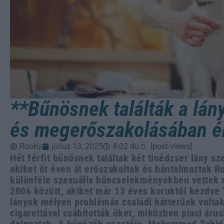
**Bűnösnek találták a lán
és megerőszakolásában ér
Rooby
július 13, 2025
4:02 du.
[post-views]
Hét férfit bűnösnek találtak két tinédzser lány s
akiket öt éven át erőszakoltak és bántalmaztak 
különféle szexuális bűncselekményekben vettek r
2006 között, akiket már 13 éves koruktól kezdve 
lányok mélyen problémás családi hátterűek voltak, 
cigarettával csábították őket, miközben piaci áru