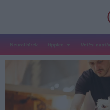
Neural hírek
tipplee
Vetési naptá