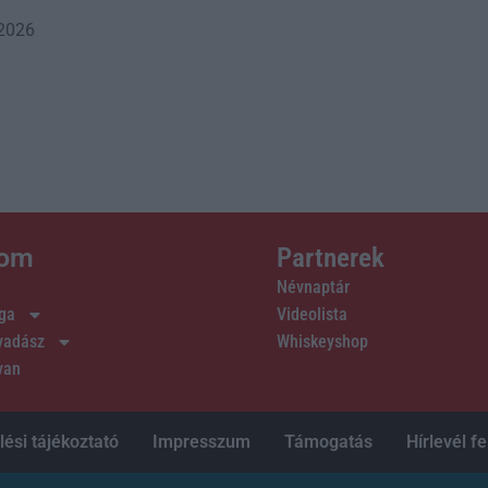
 2026
lom
Partnerek
Névnaptár
ága
Videolista
 vadász
Whiskeyshop
van
ési tájékoztató
Impresszum
Támogatás
Hírlevél fe