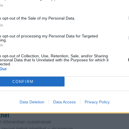
álnak. Az áldozatok számára az ítélet
In
ábbra is jelen van életükben. Az
ndőrség további nyomozásokat folytat a
o opt-out of the Sale of my Personal Data.
In
to opt-out of processing my Personal Data for Targeted
ing.
In
o opt-out of Collection, Use, Retention, Sale, and/or Sharing
ersonal Data that Is Unrelated with the Purposes for which it
lected.
Out
lálható.
CONFIRM
Data Deletion
Data Access
Privacy Policy
 Így Maradjatok Együtt
knél
t étteremben szeretnének
 anyagi terhet jelenthet – de hogyan