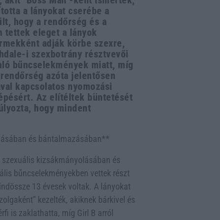
 akit "Boss Man"-ként ismertek,
otta a lányokat cserébe a
ült, hogy a rendőrség és a
 tettek eleget a lányok
ermekként adják körbe szexre,
hdale-i szexbotrány résztvevői
onló bűncselekmények miatt, míg
 rendőrség azóta jelentősen
ával kapcsolatos nyomozási
pésért. Az elítéltek büntetését
lyozta, hogy mindent
kolásában és bántalmazásában**
rtó szexuális kizsákmányolásában és
lis bűncselekményekben vettek részt
mindössze 13 évesek voltak. A lányokat
zolgaként” kezelték, akiknek bárkivel és
fi is zaklathatta, míg Girl B arról