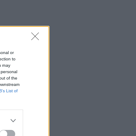
sonal or
ection to
ou may
 personal
out of the
 downstream
B’s List of