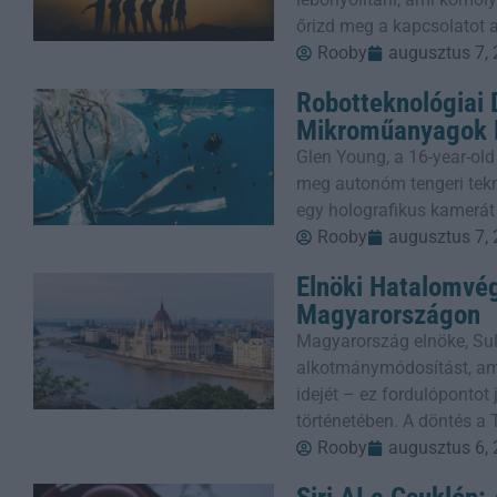
őrizd meg a kapcsolatot a
Rooby
augusztus 7,
Robotteknológiai
Mikroműanyagok E
Glen Young, a 16-year-old
meg autonóm tengeri tekn
egy holografikus kamerát
Rooby
augusztus 7,
Elnöki Hatalomvé
Magyarországon
Magyarország elnöke, Sul
alkotmánymódosítást, ame
idejét – ez fordulópontot
történetében. A döntés a 
Rooby
augusztus 6,