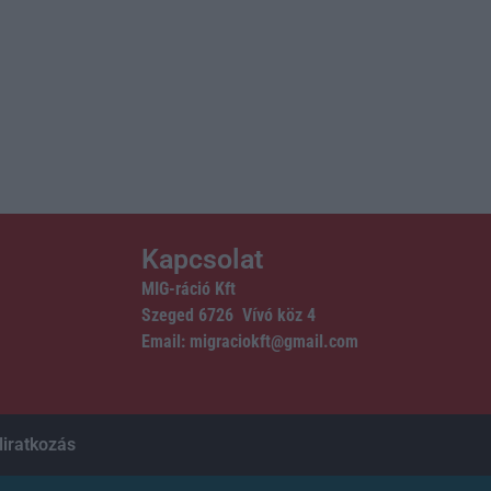
Kapcsolat
MIG-ráció Kft
Szeged 6726 Vívó köz 4
Email: migraciokft@gmail.com
liratkozás