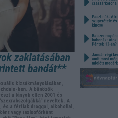
császárkorona 
Pasztinák: A k
szuperétele és
kincse
Balszerencsés 
babonák: Átok 
Péntek 13-án?
yok zaklatásában
Január végi ker
amit most még 
mielőtt megérk
intett bandát**
zexuális kizsákmányolásában,
Rochdale-ben. A bűnözők
észt a lányok ellen 2001 és
"szexrabszolgákká" neveltek. A
és a férfiak droggal, alkohollal,
sként vagy taxisofőrként