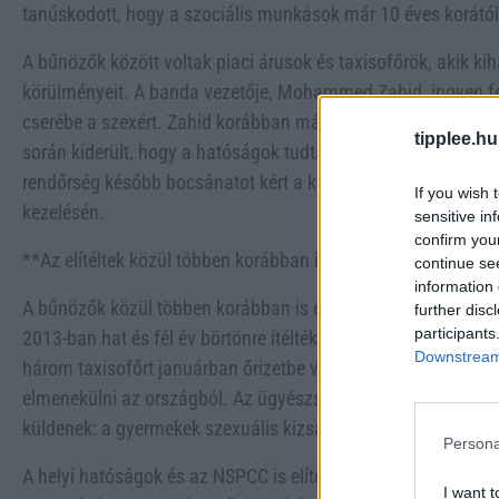
tanúskodott, hogy a szociális munkások már 10 éves korától p
A bűnözők között voltak piaci árusok és taxisofőrök, akik ki
körülményeit. A banda vezetője, Mohammed Zahid, ingyen feh
cserébe a szexért. Zahid korábban már elítélték egy másik, 
tipplee.hu
során kiderült, hogy a hatóságok tudtak a történtekről, de ne
rendőrség később bocsánatot kért a kudarcért, és hangsúlyoz
If you wish 
kezelésén.
sensitive in
confirm you
**Az elítéltek közül többen korábban is bűnözők voltak**
continue se
information 
A bűnözők közül többen korábban is elítéltek lettek hasonl
further disc
participants
2013-ban hat és fél év börtönre ítélték egy másik kislány k
Downstream 
három taxisofőrt januárban őrizetbe vettek, mivel informáci
elmenekülni az országból. Az ügyészség hangsúlyozta, hogy 
küldenek: a gyermekek szexuális kizsákmányolását semmilye
Persona
A helyi hatóságok és az NSPCC is elítélte a bűncselekmények
I want t