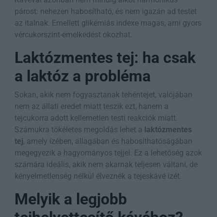
párost: nehezen habosítható, és nem igazán ad testet
az italnak. Emellett glikémiás indexe magas, ami gyors
vércukorszint-emelkedést okozhat.
Laktózmentes tej: ha csak
a laktóz a probléma
Sokan, akik nem fogyasztanak tehéntejet, valójában
nem az állati eredet miatt teszik ezt, hanem a
tejcukorra adott kellemetlen testi reakciók miatt.
Számukra tökéletes megoldás lehet a
laktózmentes
tej
, amely ízében, állagában és habosíthatóságában
megegyezik a hagyományos tejjel. Ez a lehetőség azok
számára ideális, akik nem akarnak teljesen váltani, de
kényelmetlenség nélkül élveznék a tejeskávé ízét.
Melyik a legjobb