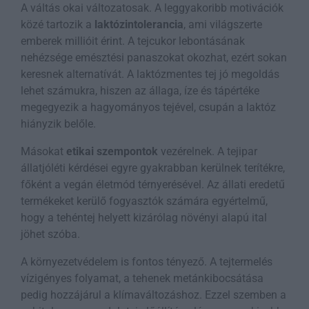
A váltás okai változatosak. A leggyakoribb motivációk
közé tartozik a
laktózintolerancia
, ami világszerte
emberek millióit érint. A tejcukor lebontásának
nehézsége emésztési panaszokat okozhat, ezért sokan
keresnek alternatívát. A laktózmentes tej jó megoldás
lehet számukra, hiszen az állaga, íze és tápértéke
megegyezik a hagyományos tejével, csupán a laktóz
hiányzik belőle.
Másokat
etikai szempontok
vezérelnek. A tejipar
állatjóléti kérdései egyre gyakrabban kerülnek terítékre,
főként a vegán életmód térnyerésével. Az állati eredetű
termékeket kerülő fogyasztók számára egyértelmű,
hogy a tehéntej helyett kizárólag növényi alapú ital
jöhet szóba.
A környezetvédelem is fontos tényező. A tejtermelés
vízigényes folyamat, a tehenek metánkibocsátása
pedig hozzájárul a klímaváltozáshoz. Ezzel szemben a