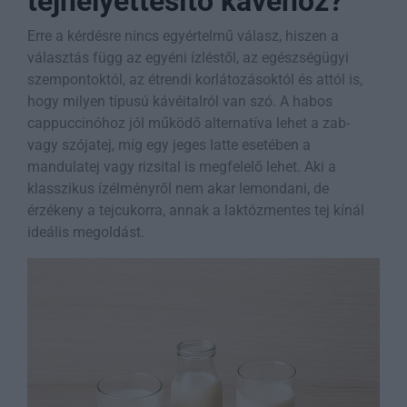
tejhelyettesítő kávéhoz?
Erre a kérdésre nincs egyértelmű válasz, hiszen a
választás függ az egyéni ízléstől, az egészségügyi
szempontoktól, az étrendi korlátozásoktól és attól is,
hogy milyen típusú kávéitalról van szó. A habos
cappuccinóhoz jól működő alternatíva lehet a zab-
vagy szójatej, míg egy jeges latte esetében a
mandulatej vagy rizsital is megfelelő lehet. Aki a
klasszikus ízélményről nem akar lemondani, de
érzékeny a tejcukorra, annak a laktózmentes tej kínál
ideális megoldást.