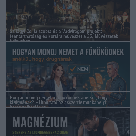
Szilágyi Csilla szobra és a Vadvirágom projekt:
fenntarthatóság és kortárs művészet a 35. Művészetek
Völgyében
Hogyan mondj nemet a főnöködnek anélkül, hogy
kirúgnának? – Útmutató az asszertív munkahelyi
kommunikációhoz