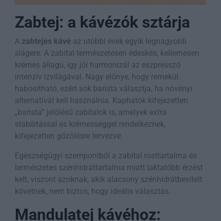
Zabtej: a kávézók sztárja
A
zabtejes kávé
az utóbbi évek egyik legnagyobb
slágere. A zabital természetesen édeskés, kellemesen
krémes állagú, így jól harmonizál az eszpresszó
intenzív ízvilágával. Nagy előnye, hogy remekül
habosítható, ezért sok barista választja, ha növényi
alternatívát kell használnia. Kaphatók kifejezetten
„barista” jelölésű zabitalok is, amelyek extra
stabilitással és krémességgel rendelkeznek,
kifejezetten gőzölésre tervezve.
Egészségügyi szempontból a zabital rosttartalma és
természetes szénhidráttartalma miatt laktatóbb érzést
kelt, viszont azoknak, akik alacsony szénhidrátbevitelt
követnek, nem biztos, hogy ideális választás.
Mandulatej kávéhoz: