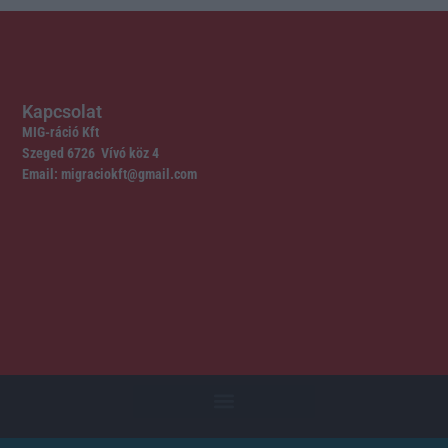
Kapcsolat
MIG-ráció Kft
Szeged 6726 Vívó köz 4
Email: migraciokft@gmail.com