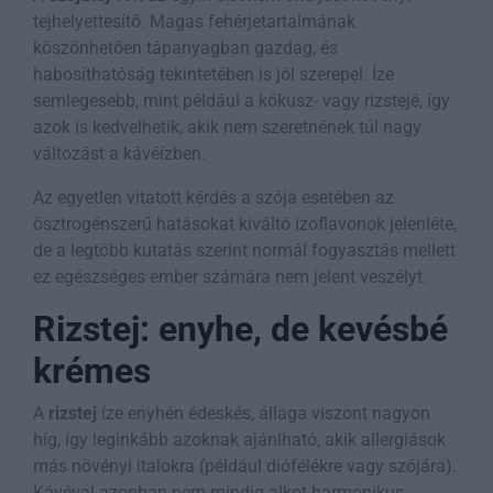
tejhelyettesítő. Magas fehérjetartalmának
köszönhetően tápanyagban gazdag, és
habosíthatóság tekintetében is jól szerepel. Íze
semlegesebb, mint például a kókusz- vagy rizstejé, így
azok is kedvelhetik, akik nem szeretnének túl nagy
változást a kávéízben.
Az egyetlen vitatott kérdés a szója esetében az
ösztrogénszerű hatásokat kiváltó izoflavonok jelenléte,
de a legtöbb kutatás szerint normál fogyasztás mellett
ez egészséges ember számára nem jelent veszélyt.
Rizstej: enyhe, de kevésbé
krémes
A
rizstej
íze enyhén édeskés, állaga viszont nagyon
híg, így leginkább azoknak ajánlható, akik allergiások
más növényi italokra (például diófélékre vagy szójára).
Kávéval azonban nem mindig alkot harmonikus