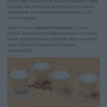
zabital vagy mandulatej előállítása lényegesen kisebb
ökológiai lábnyommal jár, bár ezek között is vannak
különbségek: a mandulatermesztés például szintén
sok vizet igényel.
Végül ott van az
egyszerű kíváncsiság
is. Sokan
pusztán kísérletező kedvükben próbálják ki a növényi
tejeket, majd kellemesen csalódnak. Nem csoda, hogy
egyre több kávézó alapból kínál többféle
tejhelyettesítőt.