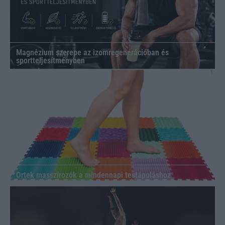
Magnézium szerepe az izomregenerációban és
sportteljesítményben
Ortek masszírozók a mindennapi testápoláshoz