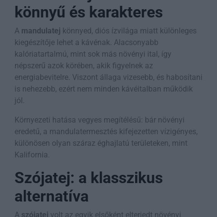
könnyű és karakteres
A
mandulatej
könnyed, diós ízvilága miatt különleges
kiegészítője lehet a kávénak. Alacsonyabb
kalóriatartalmú, mint sok más növényi ital, így
népszerű azok körében, akik figyelnek az
energiabevitelre. Viszont állaga vizesebb, és habosítani
is nehezebb, ezért nem minden kávéitalban működik
jól.
Környezeti hatása vegyes megítélésű: bár növényi
eredetű, a mandulatermesztés kifejezetten vízigényes,
különösen olyan száraz éghajlatú területeken, mint
Kalifornia.
Szójatej: a klasszikus
alternatíva
A
szójatej
volt az egyik elsőként elterjedt növényi