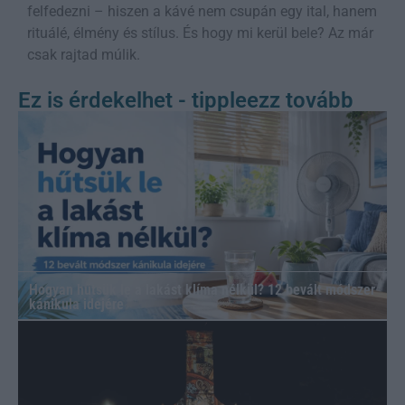
felfedezni – hiszen a kávé nem csupán egy ital, hanem
rituálé, élmény és stílus. És hogy mi kerül bele? Az már
csak rajtad múlik.
Ez is érdekelhet - tippleezz tovább
Hogyan hűtsük le a lakást klíma nélkül? 12 bevált módszer
kánikula idejére