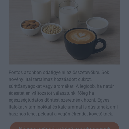
Fontos azonban odafigyelni az összetevőkre. Sok
növényi ital tartalmaz hozzáadott cukrot,
sűrítőanyagokat vagy aromákat. A legjobb, ha natúr,
édesítetlen változatot választunk, főleg ha
egészségtudatos döntést szeretnénk hozni. Egyes
italokat vitaminokkal és kalciummal is dúsítanak, ami
hasznos lehet például a vegán étrendet követőknek.
Névnapi ajándék a kávé szerelmaseinek