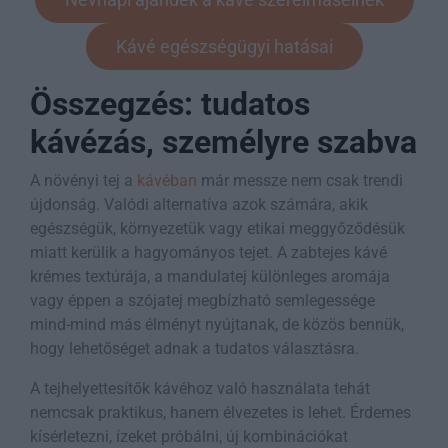
Kávé egészségügyi hatásai
Összegzés: tudatos
kávézás, személyre szabva
A növényi tej a
kávéban
már messze nem csak trendi
újdonság. Valódi alternatíva azok számára, akik
egészségük, környezetük vagy etikai meggyőződésük
miatt kerülik a hagyományos tejet. A zabtejes kávé
krémes textúrája, a mandulatej különleges aromája
vagy éppen a szójatej megbízható semlegessége
mind-mind más élményt nyújtanak, de közös bennük,
hogy lehetőséget adnak a tudatos választásra.
A tejhelyettesítők kávéhoz való használata tehát
nemcsak praktikus, hanem élvezetes is lehet. Érdemes
kísérletezni, ízeket próbálni, új kombinációkat