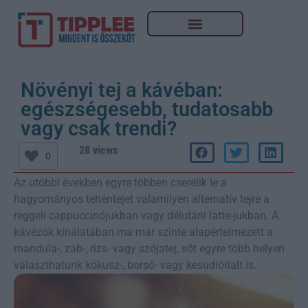
Növényi tej a kávéban:
egészségesebb, tudatosabb
vagy csak trendi?
28 views
0
Az utóbbi években egyre többen cserélik le a
hagyományos tehéntejet valamilyen alternatív tejre a
reggeli cappuccinójukban vagy délutáni latte-jukban. A
kávézók kínálatában ma már szinte alapértelmezett a
mandula-, zab-, rizs- vagy szójatej, sőt egyre több helyen
választhatunk kókusz-, borsó- vagy kesudióitalt is.