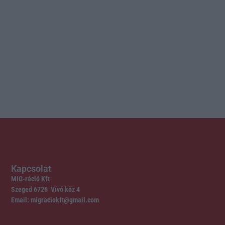
Kapcsolat
MIG-ráció Kft
Szeged 6726 Vívó köz 4
Email: migraciokft@gmail.com