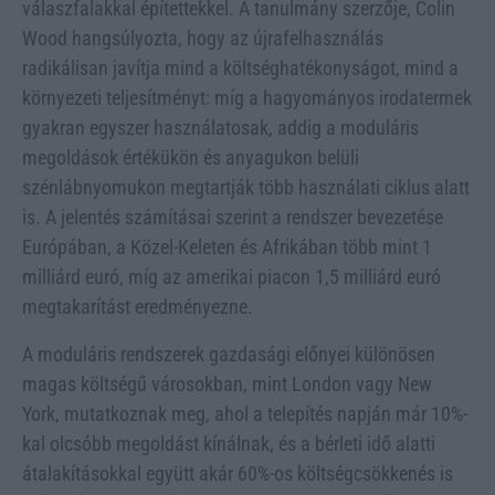
válaszfalakkal építettekkel. A tanulmány szerzője, Colin
Wood hangsúlyozta, hogy az újrafelhasználás
radikálisan javítja mind a költséghatékonyságot, mind a
környezeti teljesítményt: míg a hagyományos irodatermek
gyakran egyszer használatosak, addig a moduláris
megoldások értékükön és anyagukon belüli
szénlábnyomukon megtartják több használati ciklus alatt
is. A jelentés számításai szerint a rendszer bevezetése
Európában, a Közel-Keleten és Afrikában több mint 1
milliárd euró, míg az amerikai piacon 1,5 milliárd euró
megtakarítást eredményezne.
A moduláris rendszerek gazdasági előnyei különösen
magas költségű városokban, mint London vagy New
York, mutatkoznak meg, ahol a telepítés napján már 10%-
kal olcsóbb megoldást kínálnak, és a bérleti idő alatti
átalakításokkal együtt akár 60%-os költségcsökkenés is