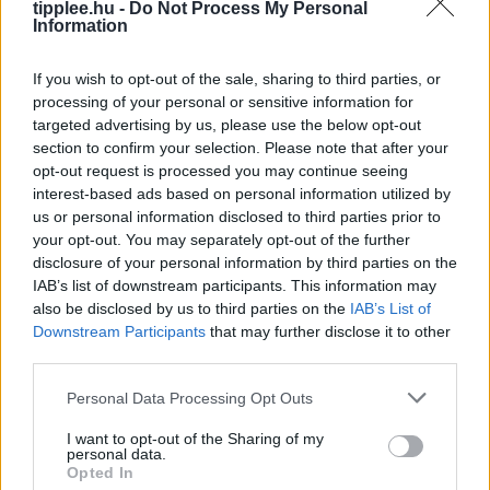
tipplee.hu -
Do Not Process My Personal
Éttermek Menüjét
Information
A ciklosporiasis járvány miatt több amerikai étterem is
levette étlapjáról a friss zöldségeket, miközben a
If you wish to opt-out of the sale, sharing to third parties, or
fertőzés több száz embert érinthet. Az Egyesült
processing of your personal or sensitive information for
targeted advertising by us, please use the below opt-out
Államokban tomboló parazita-fertőzés
section to confirm your selection. Please note that after your
Rooby
augusztus 8, 2026
opt-out request is processed you may continue seeing
interest-based ads based on personal information utilized by
us or personal information disclosed to third parties prior to
your opt-out. You may separately opt-out of the further
disclosure of your personal information by third parties on the
IAB’s list of downstream participants. This information may
also be disclosed by us to third parties on the
IAB’s List of
Downstream Participants
that may further disclose it to other
third parties.
Personal Data Processing Opt Outs
I want to opt-out of the Sharing of my
personal data.
Okos telefon, nyugodt szívvel:
Opted In