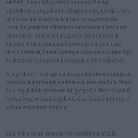
elérhető. A tanulmány szerint a magas költségű
városokban a megtakarítás átlagosan meghaladja a 90%-
ot, és a bérleti szerződés lejártakor a hagyományos
irodák helyreállítási költsége háromszorosa a moduláris
alternatíváé. Mute vezérigazgatója, Szymon Rychlik
kiemelte, hogy a moduláris termek ma már nem csak
dizájn döntések, hanem stratégiai választások a pénzügyi
kockázat és a környezeti hatás csökkentése érdekében.
A cég február 17-én egy online szemináriumon mutatja be
a kutatás legfontosabb eredményeit, amelyen Colin Wood
és a cég globális kereskedelmi igazgatója, Piotr Krasnicki
is részt vesz. A részletes jelentés és a további információ
a Mute weboldalán érhető el.
Ez a cikk a Neural News AI (V1) verziójával készült.