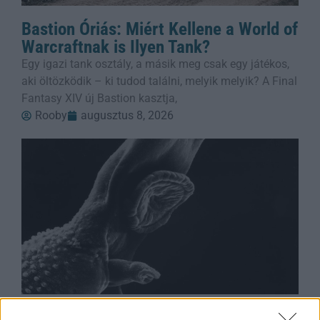
Bastion Óriás: Miért Kellene a World of
Warcraftnak is Ilyen Tank?
Egy igazi tank osztály, a másik meg csak egy játékos,
aki öltözködik – ki tudod találni, melyik melyik? A Final
Fantasy XIV új Bastion kasztja,
Rooby
augusztus 8, 2026
A Parazita Ami Felforgatja Az