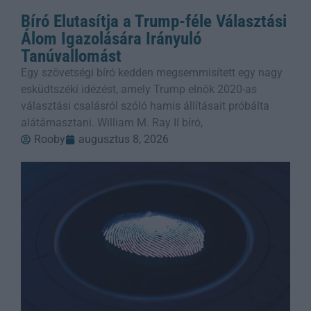
Bíró Elutasítja a Trump-féle Választási
Álom Igazolására Irányuló
Tanúvallomást
Egy szövetségi bíró kedden megsemmisített egy nagy
esküdtszéki idézést, amely Trump elnök 2020-as
választási csalásról szóló hamis állításait próbálta
alátámasztani. William M. Ray II bíró,
Rooby
augusztus 8, 2026