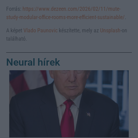
Forrás:
https://www.dezeen.com/2026/02/11/mute-
study-modular-office-rooms-more-efficient-sustainable/
.
A képet
Vlado Paunovic
készítette, mely az
Unsplash
-on
található.
Neural hírek