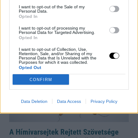
Android-védelem a háttérben
I want to opt-out of the Sale of my
Az okostelefonok mára mindennapi életünk
Personal Data.
nélkülözhetetlen részévé váltak, hiszen pénzügyeinket,
Opted In
emlékeinket és munkánkat is egyetlen eszközön
I want to opt-out of processing my
kezeljük. Az Android biztonság erősítése nem igényel
Personal Data for Targeted Advertising.
drasztikus változtatásokat
Opted In
Rooby
augusztus 8, 2026
I want to opt-out of Collection, Use,
Retention, Sale, and/or Sharing of my
Personal Data that Is Unrelated with the
Purposes for which it was collected.
Opted Out
CONFIRM
Data Deletion
Data Access
Privacy Policy
A Hímivarsejtek Rejtett Szövetsége