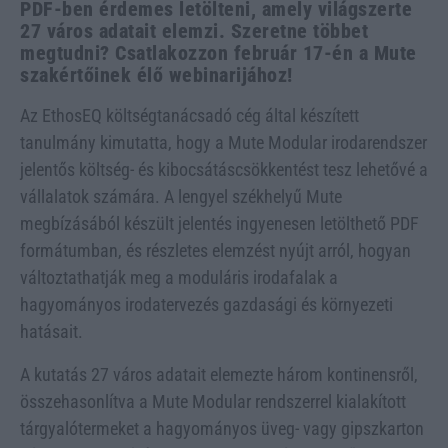
PDF-ben érdemes letölteni, amely világszerte
27 város adatait elemzi. Szeretne többet
megtudni? Csatlakozzon február 17-én a Mute
szakértőinek élő webinarijához!
Az EthosEQ költségtanácsadó cég által készített
tanulmány kimutatta, hogy a Mute Modular irodarendszer
jelentős költség- és kibocsátáscsökkentést tesz lehetővé a
vállalatok számára. A lengyel székhelyű Mute
megbízásából készült jelentés ingyenesen letölthető PDF
formátumban, és részletes elemzést nyújt arról, hogyan
változtathatják meg a moduláris irodafalak a
hagyományos irodatervezés gazdasági és környezeti
hatásait.
A kutatás 27 város adatait elemezte három kontinensről,
összehasonlítva a Mute Modular rendszerrel kialakított
tárgyalótermeket a hagyományos üveg- vagy gipszkarton