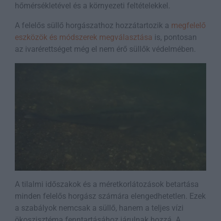
hőmérsékletével és a környezeti feltételekkel​.
A felelős süllő horgászathoz hozzátartozik a
megfelelő
eszközök és módszerek megválasztása
is, pontosan
az ivarérettséget még el nem érő süllők védelmében.
A tilalmi időszakok és a méretkorlátozások betartása
minden felelős horgász számára elengedhetetlen. Ezek
a szabályok nemcsak a süllő, hanem a teljes vízi
ökoszisztéma fenntartásához járulnak hozzá. A