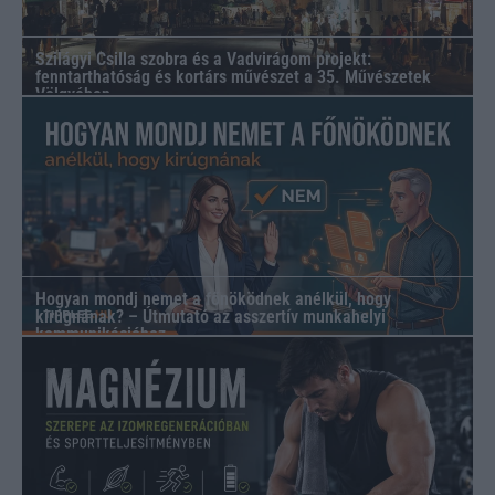
Szilágyi Csilla szobra és a Vadvirágom projekt:
fenntarthatóság és kortárs művészet a 35. Művészetek
Völgyében
Hogyan mondj nemet a főnöködnek anélkül, hogy
kirúgnának? – Útmutató az asszertív munkahelyi
kommunikációhoz