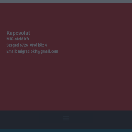
Kapcsolat
MIG-ráció Kft
Szeged 6726 Vívó köz 4
Email: migraciokft@gmail.com