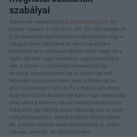
szabályai
Miként kell meghatározni a
süllő tilalom 2025
. évi
pontos határait? A 133/2013. (XII. 29.) VM rendelet 28.
§ (9) bekezdése egyértelműen meghatározza, hogy a
fajlagos tilalmi időszakok az adott nap éjfélkor
kezdődnek és a zárónapon éjfélkor érnek véget. Ha a
tilalmi idő első napja szombatra vagy pihenőnapra
esik, a tilalom az azt követő munkanaptól lép
érvénybe. Hasonlóképpen, ha az utolsó nap esik
hétvégére vagy ünnepnapra, akkor a tilalmi idő az
előző munkanapon zárul le. Ez a szabály azt jelenti,
hogy ha a tilalom kezdete hétvégére, vagy ünnepnapra
esne, akkor a tilalom csak a következő munkanapon
indul, ezért egy hétvégi utolsó lehetőség van az adott
halfaj horgászatára, mielőtt a tilalmi időszak életbe
lép. A tilalmi időszak végét tekintve pedig az utolsó
hétvége „lerövidíti” az adott időszakot.