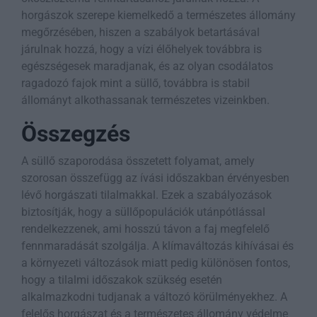
horgászok szerepe kiemelkedő a természetes állomány
megőrzésében, hiszen a szabályok betartásával
járulnak hozzá, hogy a vízi élőhelyek továbbra is
egészségesek maradjanak, és az olyan csodálatos
ragadozó fajok mint a süllő, továbbra is stabil
állományt alkothassanak természetes vizeinkben.
Összegzés
A süllő szaporodása összetett folyamat, amely
szorosan összefügg az ívási időszakban érvényesben
lévő horgászati tilalmakkal. Ezek a szabályozások
biztosítják, hogy a süllőpopulációk utánpótlással
rendelkezzenek, ami hosszú távon a faj megfelelő
fennmaradását szolgálja. A klímaváltozás kihívásai és
a környezeti változások miatt pedig különösen fontos,
hogy a tilalmi időszakok szükség esetén
alkalmazkodni tudjanak a változó körülményekhez. A
felelős horgászat és a természetes állomány védelme