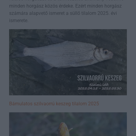
minden horgász közös érdeke. Ezért minden horgász
számára alapvető ismeret a süllő tilalom 2025. évi
ismerete.
Bámulatos szilvaorrú keszeg tilalom 2025