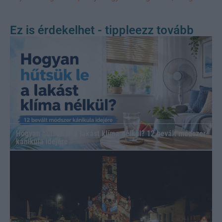
Ez is érdekelhet - tippleezz tovább
Hogyan hűtsük le a lakást klíma nélkül? 12 bevált módszer
kánikula idejére