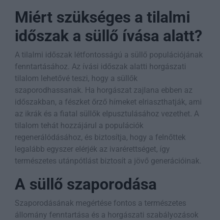
Miért szükséges a tilalmi
időszak a süllő ívása alatt?
A tilalmi időszak létfontosságú a süllő populációjának
fenntartásához. Az ívási időszak alatti horgászati
tilalom lehetővé teszi, hogy a süllők
szaporodhassanak. Ha horgászat zajlana ebben az
időszakban, a fészket őrző hímeket elriaszthatják, ami
az ikrák és a fiatal süllők elpusztulásához vezethet. A
tilalom tehát hozzájárul a populációk
regenerálódásához, és biztosítja, hogy a felnőttek
legalább egyszer elérjék az ivarérettséget, így
természetes utánpótlást biztosít a jövő generációinak.
A süllő szaporodása
Szaporodásának megértése fontos a természetes
állomány fenntartása és a horgászati szabályozások