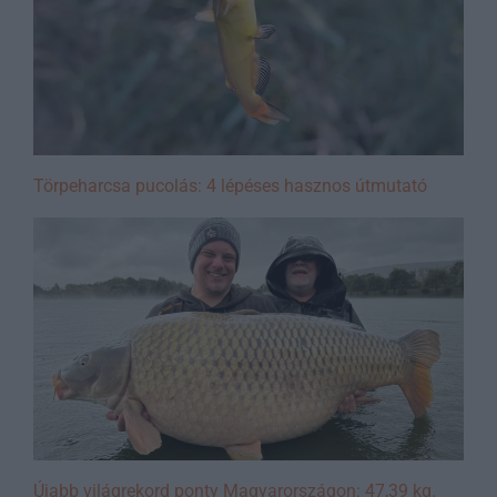
Törpeharcsa pucolás: 4 lépéses hasznos útmutató
Újabb világrekord ponty Magyarországon: 47,39 kg.