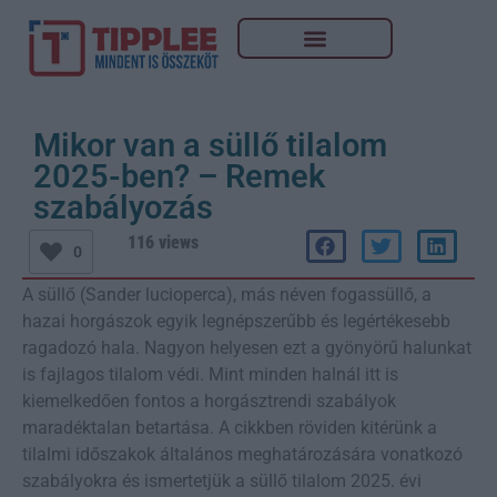
Mikor van a süllő tilalom
2025-ben? – Remek
szabályozás
116 views
0
A süllő (Sander lucioperca), más néven fogassüllő, a
hazai horgászok egyik legnépszerűbb és legértékesebb
ragadozó hala. Nagyon helyesen ezt a gyönyörű halunkat
is fajlagos tilalom védi. Mint minden halnál itt is
kiemelkedően fontos a horgásztrendi szabályok
maradéktalan betartása. A cikkben röviden kitérünk a
tilalmi időszakok általános meghatározására vonatkozó
szabályokra és ismertetjük a süllő tilalom 2025. évi