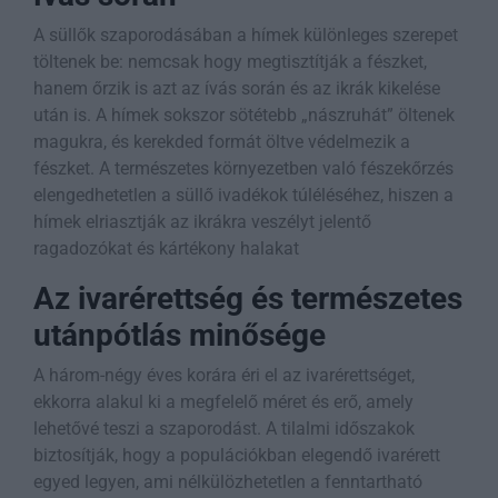
A süllők szaporodásában a hímek különleges szerepet
töltenek be: nemcsak hogy megtisztítják a fészket,
hanem őrzik is azt az ívás során és az ikrák kikelése
után is. A hímek sokszor sötétebb „nászruhát” öltenek
magukra, és kerekded formát öltve védelmezik a
fészket. A természetes környezetben való fészekőrzés
elengedhetetlen a süllő ivadékok túléléséhez, hiszen a
hímek elriasztják az ikrákra veszélyt jelentő
ragadozókat és kártékony halakat​
Az ivarérettség és természetes
utánpótlás minősége
A három-négy éves korára éri el az ivarérettséget,
ekkorra alakul ki a megfelelő méret és erő, amely
lehetővé teszi a szaporodást. A tilalmi időszakok
biztosítják, hogy a populációkban elegendő ivarérett
egyed legyen, ami nélkülözhetetlen a fenntartható