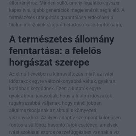
állományhoz. Minden süllő, amely legalább egyszer
képes ívni, újabb generációk megjelenését segíti elő. A
természetes utánpótlás garantálása érdekében a
tilalmi időszakok szigorú betartása kulcsfontosságú,
A természetes állomány
fenntartása: a felelős
horgászat szerepe
Az elmúlt években a klímaváltozás miatt az ívási
időszakok egyre változékonyabbá váltak, gyakran
korábban kezdődnek. Ezért a kutatók egyre
gyakrabban javasolják, hogy a tilalmi időszakok
rugalmasabbá váljanak, hogy minél jobban
alkalmazkodjanak az aktuális környezeti
viszonyokhoz. Az ilyen adaptív szempont különösen
fontos a süllőhöz hasonló fajok esetében, amelyek
ívási szokásai szoros összefüggésben vannak a víz