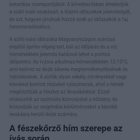
betartása szempontjából. A következőkben áttekintjük
a süllő ívási szokásait, a tilalmi időszakok jelentőségét,
és azt, hogyan járulnak hozzá ezek az időszakok a faj
fennmaradásához.
A süllő ívási időszaka Magyarországon március
elejétől április végéig tart, bár az időjárás és a víz
hőmérséklete jelentős hatással lehet a pontos
időpontra. Az ívásra alkalmas hőmérsékleten 12-15°C,
ami kedvez az ikrák sikeres megtermékenyítésének és
fejlődésének. A süllők olyan sekély, növényekkel vagy
kövekkel borított részeket választanak, ahol a hímek
megtisztítják a fészket az ikrarakáshoz. Ezzel
előkészítik az optimális környezetet a nőstény, és
biztosítják az oxigéndús körülményeket a később
lerakásra kerülő ikrák számára.
A fészekőrző hím szerepe az
ívás során