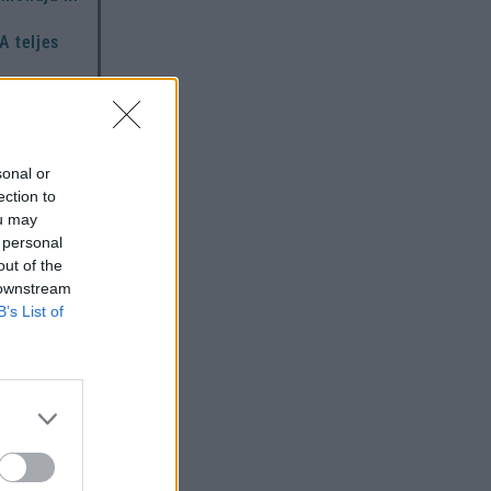
A teljes
,
hoz és
i
z
sonal or
ection to
ou may
 personal
out of the
 downstream
országon
B’s List of