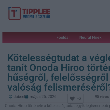
Főoldal
Neural Hírek
Kötelességtudat a végl
tanít Onoda Hiroo törté
hűségről, felelősségről
valóság felismeréséről
dubeel
május 25, 2026
95 views
+2
Onoda Hiroo története a kötelességtudat egyik legismertebb p