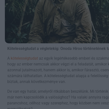
Kötelességtudat a végletekig: Onoda Hiroo történetének t
A
kötelességtudat
az egyik legértékesebb emberi és szakmai 
hogy az ember nemcsak akkor végzi el a feladatát, amikor 
azonnal jutalmazott, hanem akkor is, amikor fárasztó, cs
számára láthatatlan. A kötelességtudat alapja a felelőssé
bíztak, annak következménye van.
De van egy határ, amelyről ritkábban beszélünk. Mi történik
már nem kapcsolódik a valósághoz? Ha valaki annyira raga
parancshoz, célhoz vagy szerephez, hogy közben nem veszi
megváltoztak?