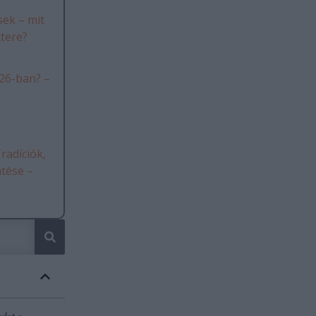
ek – mit
ttere?
26-ban? –
radíciók,
ntése –