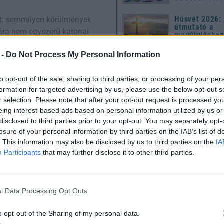
Húsvét 2026: 
olt: semmilyen körülmények
útmutató a
ra nem egyszerű katonai
megújuláshoz
hagyományok
ajtott egy feladatot, hanem a
modern ünnep
 -
Do Not Process My Personal Information
shoz kötötte.
készülődéshe
apokat, üzeneteket és
to opt-out of the sale, sharing to third parties, or processing of your per
, hogy Japán letette a
formation for targeted advertising by us, please use the below opt-out s
rtották. A háborús logika
r selection. Please note that after your opt-out request is processed y
eing interest-based ads based on personal information utilized by us or
aharcra kiképzett katonától
disclosed to third parties prior to your opt-out. You may separately opt-
ra. A probléma az volt, hogy
losure of your personal information by third parties on the IAB’s list of
Utónevek gyakorisága Magyar
ából.
. This information may also be disclosed by us to third parties on the
IA
1967 – 2024
Participants
that may further disclose it to other third parties.
az egyén
 valóban hitt abban:
sságból és nem egyszerű
l Data Processing Opt Outs
t úgy gondolta, kötelessége
o opt-out of the Sharing of my personal data.