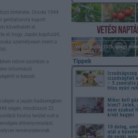
tiszt története. Onoda 1944
 gerillaharcra kapott
m követhetett el
e el, hogy Japán kapitulált,
ncsnoka személyesen ment a
Vetési naptár 2026, avagy miko
lól.
ültessünk?
Tippek
lyebben nézve azonban a
teles információ
Izzadságszag
géről is beszél.
izzadságfolt 
– 5 zseniális 
friss nyári ru
Mikor kell gá
ú idején a japán hadseregben
hívni? Jelek,
 1944 végén, mindössze 22
nem szabad f
kívül hagyni
ntból fontos terület volt a
llenséges előrenyomulást,
10 dolog, ami
a helyzet reménytelennek
utál a húsvét
de senki nem