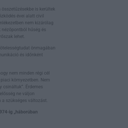
 összetűzésekbe is kerültek
zködés évei alatt civil
 emlékezetben nem kizárólag
ik nézőpontból hűség és
rőszak lehet.
 kötelességtudat önmagában
munikáció és időnként
 hogy nem minden régi cél
 piaci környezetben. Nem
y csináltuk”. Érdemes
lelősség ne váljon
a a szükséges változást.
1974-ig „háborúban