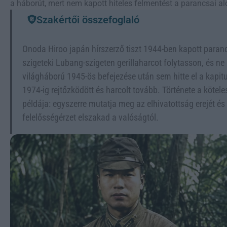
a háborút, mert nem kapott hiteles felmentést a parancsai aló
Szakértői összefoglaló
Onoda Hiroo japán hírszerző tiszt 1944-ben kapott paranc
szigeteki Lubang-szigeten gerillaharcot folytasson, és ne
világháború 1945-ös befejezése után sem hitte el a kapitul
1974-ig rejtőzködött és harcolt tovább. Története a köte
példája: egyszerre mutatja meg az elhivatottság erejét és
felelősségérzet elszakad a valóságtól.