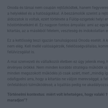
Onoda és társai nem csupán rejtőzködtek, hanem fegyveres
a helyiekkel és a hatóságokkal. A beszámolók szerint a rejtő
áldozatok is voltak, ezért története a Fülöp-szigeteki helyi
hőstörténetként él. Ez nagyon fontos árnyalás: ami az egy
kitartás, az a másikból félelem, veszteség és indokolatlan e
Ez a kettősség teszi igazán tanulságossá Onoda esetét. A
nem elég. Kell mellé valóságérzék, felelősségvállalás, kom
felülvizsgálat is.
A mai szervezeti és vállalkozói életben ez úgy jelenik meg,
érvényes örökké. Nem minden korábbi stratégia működik új
minden megszokott működés jó csak azért, mert „mindig íg
odafigyelni arra, hogy a kitartás ne váljon merevséggé, a fe
önfeláldozó túlműködéssé, a lojalitás pedig ne akadályozz
Történelmi kontextus: miért volt lehetséges, hogy valaki 
maradjon”?