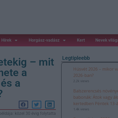
Hírek
Horgász-vadász
Kert
Nevek világ
Legtipleebb
etekig – mit
Húsvét 2026 – mikor v
nete a
2026-ban?
 és a
2.2k views
?
Balszerencsés növénye
babonák: Átok vagy ál
kertedben Péntek 13-
1.4k views
éldája: közel 30 évig folytatta