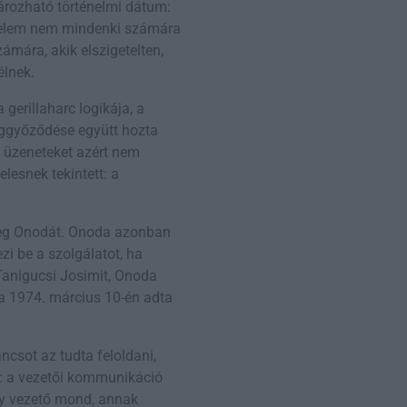
ározható történelmi dátum:
nelem nem mindenki számára
mára, akik elszigetelten,
élnek.
gerillaharc logikája, a
ggyőződése együtt hozta
ló üzeneteket azért nem
elesnek tekintett: a
 meg Onodát. Onoda azonban
i be a szolgálatot, ha
 Tanigucsi Josimit, Onoda
da 1974. március 10-én adta
csot az tudta feloldani,
: a vezetői kommunikáció
gy vezető mond, annak