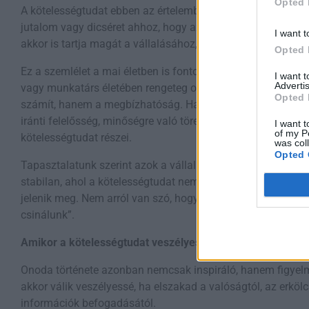
Opted 
A kötelességtudat ebben az értelemben belső iránytű. Nem k
jutalom vagy dicséret ahhoz, hogy az ember elvégezze a dol
I want t
akkor is tartja magát a vállalásához, amikor senki sem figye
Opted 
Ez a szemlélet a mai életben is fontos. Egy vállalkozó, ve
I want 
Advertis
vagy munkatárs életében rengeteg olyan helyzet van, amiko
Opted 
számít, hanem a megbízhatóság. Határidők betartása, ügyfe
iránti felelősség, minőségre való törekvés, következetes je
I want t
of my P
kötelességtudat részei.
was col
Opted 
Tapasztalatunk szerint azok a vállalkozások és közösség
stabilan, ahol a kötelességtudat nem kényszerként, hane
jelenik meg. Nem arról van szó, hogy „muszáj”, hanem arról
csinálunk”.
Amikor a kötelességtudat veszélyessé válik
Onoda története azonban nemcsak inspiráló, hanem figyelm
akkor válik veszélyessé, ha elszakad a valóságtól, az erkölc
információk befogadásától.