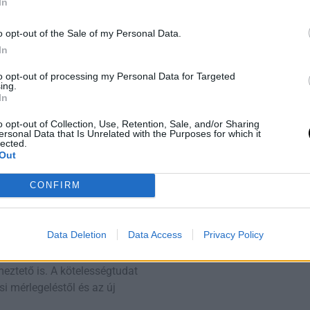
In
ell mindig külső ellenőrzés,
gát. Aki kötelességtudó, az
o opt-out of the Sale of my Personal Data.
li.
In
zető, pedagógus, szakember
to opt-out of processing my Personal Data for Targeted
ing.
r nem az azonnali siker
In
lek korrekt kezelése, csapat
lenlét – ezek mind a modern
o opt-out of Collection, Use, Retention, Sale, and/or Sharing
ersonal Data that Is Unrelated with the Purposes for which it
lected.
Out
ek működnek hosszú távon
m közös szakmai normaként
CONFIRM
, hogy „fontos, amit
Data Deletion
Data Access
Privacy Policy
eztető is. A kötelességtudat
si mérlegeléstől és az új