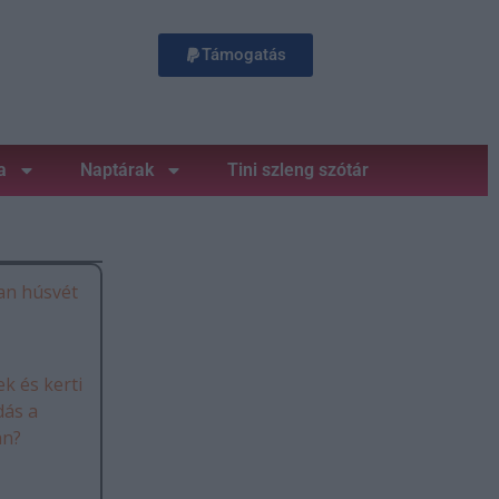
Támogatás
a
Naptárak
Tini szleng szótár
an húsvét
k és kerti
dás a
án?