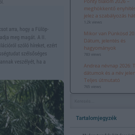
Ponty tilalom 2026 –
l.
meghökkentő enyhítés
jelez a szabályozás há
1.2k views
sot arra, hogy a Fülöp-
Mikor van Pünkösd 20
 adja meg magát. A II.
Dátum, jelentés és
ációról szóló híreket, ezért
hagyományok
lességtudat szélsőséges
783 views
 annak veszélyét, ha a
Andrea névnap 2026: T
dátumok és a név jele
Teljes útmutató
765 views
Tartalomjegyzék