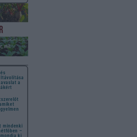
r, mit
 és
eltávolítása
javaslat a
hákért
zszerelőt
 amiket
igyelmen
t mindenki
hétfőben –
 mondja ki