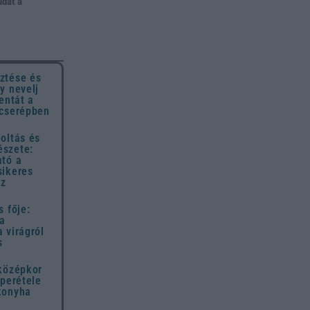
udat a
ztése és
y nevelj
entát a
 cserépben
oltás és
szete:
ató a
sikeres
ez
s fője:
 a
 virágról
s
 középkor
uperétele
konyha