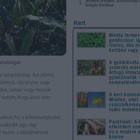
Modern trendek: kötelességt
kiégés korában
Kert
Menta termes
gondozása: íg
illatos, dús m
kertben vagy
anulságai
A gyümölcsfa 
szemzés művé
Átfogó útmut
tulajdonság. Azt jelenti,
gyümölcsfák 
könnyű, látványos vagy
nemesítéséh
endes, nehéz vagy mások
A kert koroná
g: tudom, hogy amit rám
Minden, amit
császárkorona
tudni érdeme
 akkor, ha a kötelességtudat
Pasztinák: A
szkodik egy régi
elfeledett sz
és a modern 
 észre: a körülmények
kincse