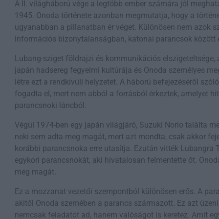
A II. világháború vége a legtöbb ember számára jól meghat
1945. Onoda története azonban megmutatja, hogy a törté
ugyanabban a pillanatban ér véget. Különösen nem azok szá
információs bizonytalanságban, katonai parancsok között 
Lubang-sziget földrajzi és kommunikációs elszigeteltsége, a 
japán hadsereg fegyelmi kultúrája és Onoda személyes me
létre ezt a rendkívüli helyzetet. A háború befejezéséről szó
fogadta el, mert nem abból a forrásból érkeztek, amelyet hit
parancsnoki láncból.
Végül 1974-ben egy japán világjáró, Suzuki Norio találta
neki sem adta meg magát, mert azt mondta, csak akkor fejez
korábbi parancsnoka erre utasítja. Ezután vitték Lubangra
egykori parancsnokát, aki hivatalosan felmentette őt. Ono
meg magát.
Ez a mozzanat vezetői szempontból különösen erős. A paran
akitől Onoda szemében a parancs származott. Ez azt üzeni
nemcsak feladatot ad, hanem valóságot is keretez. Amit e