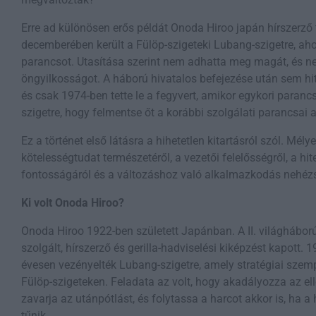
Erre ad különösen erős példát Onoda Hiroo japán hírszerző 
decemberében került a Fülöp-szigeteki Lubang-szigetre, ahol
parancsot. Utasítása szerint nem adhatta meg magát, és ne
öngyilkosságot. A háború hivatalos befejezése után sem hitt
és csak 1974-ben tette le a fegyvert, amikor egykori para
szigetre, hogy felmentse őt a korábbi szolgálati parancsai a
Ez a történet első látásra a hihetetlen kitartásról szól. Mé
kötelességtudat természetéről, a vezetői felelősségről, a hi
fontosságáról és a változáshoz való alkalmazkodás nehézsé
Ki volt Onoda Hiroo?
Onoda Hiroo 1922-ben született Japánban. A II. világhábor
szolgált, hírszerző és gerilla-hadviselési kiképzést kapott.
évesen vezényelték Lubang-szigetre, amely stratégiai szempo
Fülöp-szigeteken. Feladata az volt, hogy akadályozza az e
zavarja az utánpótlást, és folytassa a harcot akkor is, ha 
tűnik.