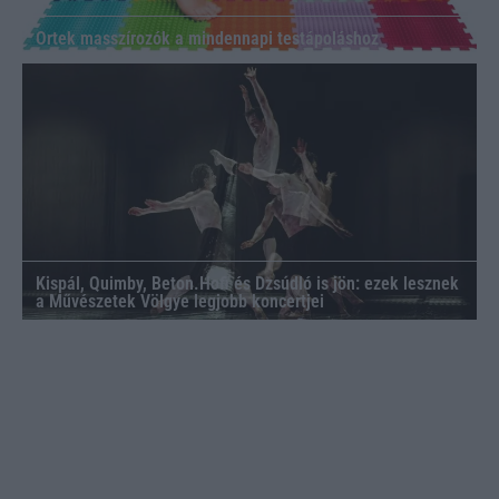
Ortek masszírozók a mindennapi testápoláshoz
Kispál, Quimby, Beton.Hofi és Dzsúdló is jön: ezek lesznek
a Művészetek Völgye legjobb koncertjei