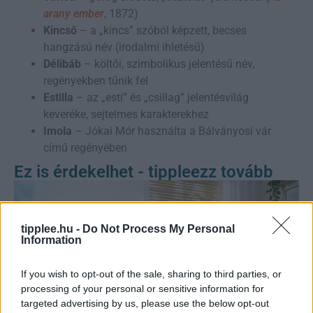
arany ember
, 1872)
Kincső
– a „kincs” szóból képzett, becses
hangzású név (irodalmi ihletésű)
Délibáb
– költői, szimbolikus jelentésű név,
regényekben tűnik fel
Estilla
– az „esti” és „csillag” jelentésvilág
keveréke, sejtelmes karakterekhez
Imola
– Jókai Mór használta a Bálványosi vár
című regényében
Ez is érdekelhet - tippleezz tovább
tipplee.hu -
Do Not Process My Personal
Information
If you wish to opt-out of the sale, sharing to third parties, or
processing of your personal or sensitive information for
targeted advertising by us, please use the below opt-out