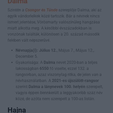
Dalma
Szintén a
Csongor és Tünde
szereplője Dalma, aki az
egyik vándorlelkek közé tartozik. Bár a névnek nincs
ismert jelentése, Vörösmarty valószínűleg hangzása
miatt alkotta meg. A későbbi évszázadokban is
vonzónak találták, különösen a 20. század második
felében vált népszerűvé.
Névnapja(i):
Július 12.
, Május 7., Május 12.,
December 5.
Gyakorisága: A
Dalma
nevet 2020-ban a teljes
lakosságban
6550
fő viselte, ezzel 132. a
rangsorban, azaz viszonylag ritka, de jelen van a
névhasználatban. A
2021-es újszülött-rangsor
szerint
Dalma a lánynevek 100. helyén
szerepelt,
vagyis éppen bennkerült a leggyakoribb száz név
közé, de azóta nem szerepelt a 100-as listán.
Hajna