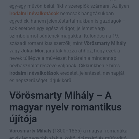
egy-egy művön belül, fiktív szereplők számára. Az ilyen
irodalmi névalkotások
nemcsak hangzásukban
egyediek, hanem jelentéstartalmukban is gazdagok –
sok esetben egy egész világot, jellemet vagy
szimbólumot sűrítenek magukba. Különösen a 19.
századi romantikus szerzők, mint
Vörösmarty Mihály
vagy
Jókai Mór
, járultak hozzá ahhoz, hogy ezek a
nevek túllépve a művészet határain a mindennapi
névhasználat részévé váljanak. Cikkünkben e híres
irodalmi névalkotások
eredetét, jelentését, névnapját
és népszerűségét járjuk körül.
Vörösmarty Mihály – A
magyar nyelv romantikus
újítója
Vörösmarty Mihály
(1800–1855) a magyar romantika
egyik legnagyobb alakja, költő, drámaíró és műfordító