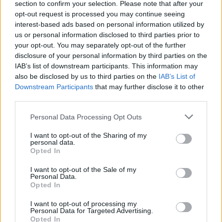
Hogyan hűtsük le a lakást klíma nélkül? 12 bevált módszer
section to confirm your selection. Please note that after your
kánikula idejére
opt-out request is processed you may continue seeing
interest-based ads based on personal information utilized by
us or personal information disclosed to third parties prior to
your opt-out. You may separately opt-out of the further
disclosure of your personal information by third parties on the
IAB’s list of downstream participants. This information may
also be disclosed by us to third parties on the
IAB’s List of
Downstream Participants
that may further disclose it to other
third parties.
Personal Data Processing Opt Outs
Szilágyi Csilla szobra és a Vadvirágom projekt:
fenntarthatóság és kortárs művészet a 35. Művészetek
Völgyében
I want to opt-out of the Sharing of my
personal data.
Opted In
I want to opt-out of the Sale of my
Personal Data.
Opted In
I want to opt-out of processing my
Personal Data for Targeted Advertising.
Opted In