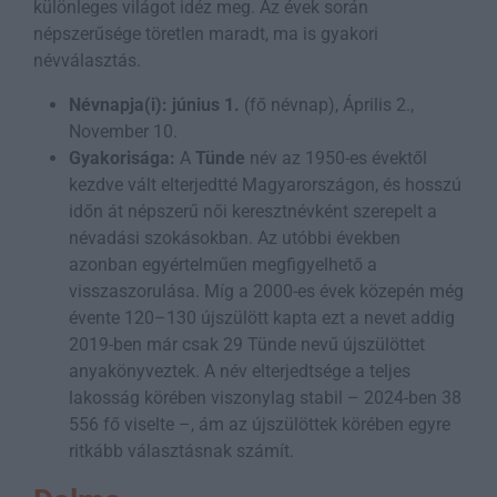
különleges világot idéz meg. Az évek során
népszerűsége töretlen maradt, ma is gyakori
névválasztás.
Névnapja(i):
június 1.
(fő névnap), Április 2.,
November 10.
Gyakorisága:
A
Tünde
név az 1950-es évektől
kezdve vált elterjedtté Magyarországon, és hosszú
időn át népszerű női keresztnévként szerepelt a
névadási szokásokban. Az utóbbi években
azonban egyértelműen megfigyelhető a
visszaszorulása. Míg a 2000-es évek közepén még
évente 120–130 újszülött kapta ezt a nevet addig
2019-ben már csak 29 Tünde nevű újszülöttet
anyakönyveztek. A név elterjedtsége a teljes
lakosság körében viszonylag stabil – 2024-ben 38
556 fő viselte –, ám az újszülöttek körében egyre
ritkább választásnak számít.