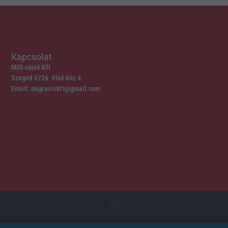
Kapcsolat
MIG-ráció Kft
Szeged 6726 Vívó köz 4
Email: migraciokft@gmail.com