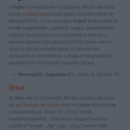
A
Hajna
női keresztnév Vörösmarty Mihály alkotása,
amely a
Zalán futása
című epikai művében tűnik fel
először (1825). A név a magyar
hajnal
szóból ered, és
ennek megfelelően „hajnalra”, vagyis „napfelkeltére”
utalása hangsúlyozza a friss kezdet, a fény és a
remény képzetét Bár néhány külföldi forrás szerint
arab, és bizonyos kultúrákban a Hannah név
átirataként is előfordulhat, a magyar használatban
egyértelműen Vörösmarty irodalmi újítása
Névnapja(i):
Augusztus 21.,
Július 9., Október 10.
Ilma
Az
Ilma
név is Vörösmarty Mihály irodalmi alkotása,
aki az
Csongor és Tünde
című művében alkotta meg
(valószínűleg az „Ilona” és „Vilma” nevek
kombinációjaként). Jelentése a magyar források
szerint a “levegő”, „lég” vagy „világ”, melyet több