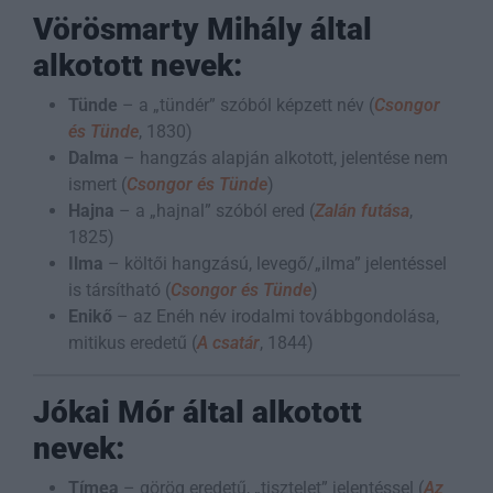
Vörösmarty Mihály által
alkotott nevek:
Tünde
– a „tündér” szóból képzett név (
Csongor
és Tünde
, 1830)
Dalma
– hangzás alapján alkotott, jelentése nem
ismert (
Csongor és Tünde
)
Hajna
– a „hajnal” szóból ered (
Zalán futása
,
1825)
Ilma
– költői hangzású, levegő/„ilma” jelentéssel
is társítható (
Csongor és Tünde
)
Enikő
– az Enéh név irodalmi továbbgondolása,
mitikus eredetű (
A csatár
, 1844)
Jókai Mór által alkotott
nevek:
Tímea
– görög eredetű, „tisztelet” jelentéssel (
Az