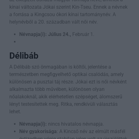
kínai változata Jókai szerint Kin-Tseu. Ennek a névnek
a forrása a Kingcsou ókori kínai tartománynév. A
helynévből a 20. században vált női név.
Névnapja(i):
Július 24.,
Február 1.
Délibáb
A Délibáb szó önmagában is költői, jelentése a
természetben megfigyelhető optikai csalódás, amely
különösen a pusztai táj része. Jókai ezt is női névként
alkalmazta több művében, különösen olyan
nőalakoknál, akik elérhetetlen szépséget, álomszerű
lényt testesítettek meg. Ritka, rendkívüli választás
lehet.
Névnapja(i):
nincs hivatalos névnapja.
Név gyakorisága
: A Kincső név az elmúlt másfél
évtizedben végig stabilan jelen volt az újszülöttek