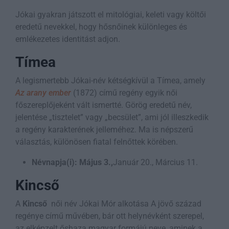
Jókai gyakran játszott el mitológiai, keleti vagy költői
eredetű nevekkel, hogy hősnőinek különleges és
emlékezetes identitást adjon.
Tímea
A legismertebb Jókai-név kétségkívül a Tímea, amely
Az arany ember
(1872) című regény egyik női
főszereplőjeként vált ismertté. Görög eredetű név,
jelentése „tisztelet” vagy „becsület”, ami jól illeszkedik
a regény karakterének jelleméhez. Ma is népszerű
választás, különösen fiatal felnőttek körében.
Névnapja(i):
Május 3.,
Január 20., Március 11.
Kincső
A
Kincső
női név Jókai Mór alkotása A jövő század
regénye című művében, bár ott helynévként szerepel,
az elképzelt őshaza magyar formájú neve, aminek a