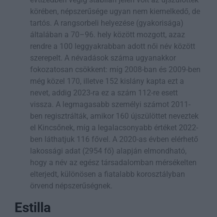
körében, népszerűsége ugyan nem kiemelkedő, de
tartós. A rangsorbeli helyezése (gyakorisága)
általában a 70–96. hely között mozgott, azaz
rendre a 100 leggyakrabban adott női név között
szerepelt. A névadások száma ugyanakkor
fokozatosan csökkent: míg 2008-ban és 2009-ben
még közel 170, illetve 152 kislány kapta ezt a
nevet, addig 2023-ra ez a szám 112-re esett
vissza. A legmagasabb személyi számot 2011-
ben regisztrálták, amikor 160 újszülöttet neveztek
el Kincsőnek, míg a legalacsonyabb értéket 2022-
ben láthatjuk 116 fővel. A 2020-as évben elérhető
lakossági adat (2954 fő) alapján elmondható,
hogy a név az egész társadalomban mérsékelten
elterjedt, különösen a fiatalabb korosztályban
örvend népszerűségnek.
Estilla