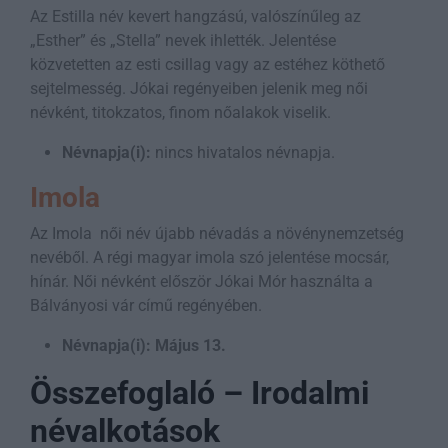
Az Estilla név kevert hangzású, valószínűleg az
„Esther” és „Stella” nevek ihlették. Jelentése
közvetetten az esti csillag vagy az estéhez köthető
sejtelmesség. Jókai regényeiben jelenik meg női
névként, titokzatos, finom nőalakok viselik.
Névnapja(i):
nincs hivatalos névnapja.
Imola
Az Imola női név újabb névadás a növénynemzetség
nevéből. A régi magyar imola szó jelentése mocsár,
hínár. Női névként először Jókai Mór használta a
Bálványosi vár című regényében.
Névnapja(i):
Május 13.
Összefoglaló – Irodalmi
névalkotások