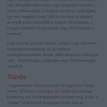
volt. Műveiben különösen nagy hangsúlyt fektetett a
nyelvi játékosságra, a hangzás és ritmus szépségére,
így nem meglepő, hogy több új női nevet is alkotott,
amelyek azóta elterjedtek a magyar névadásban, a
magyar irodalmi névalkotások nagy része fűződik a
nevéhez.
Ezek a nevek gyakran tündéri, mitikus vagy népmesei
hangulatot árasztanak, és az irodalmi
szövegkörnyezetben erősen jellemábrázoló funkciójuk
volt – ártatlanságot, szépséget vagy titokzatosságot
sugalltak.
Tünde
A legismertebb Vörösmarty-név kétségkívül a Tünde,
amely 1830-ban, a
Csongor és Tünde
című drámai
költemény női főszereplőjeként született meg. A név a
„tündér” szóból ered, hangzása finom, lírai, és