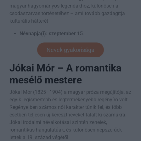
magyar hagyományos legendákhoz, különösen a
csodaszarvas történetéhez – ami tovább gazdagítja
kulturális hátterét
Névnapja(i):
szeptember 15
.
Nevek gyakorisága
Jókai Mór – A romantika
mesélő mestere
Jókai Mór (1825–1904) a magyar próza megújítója, az
egyik legismertebb és legtermékenyebb regényíró volt.
Regényeiben számos női karakter tűnik fel, és több
esetben teljesen új keresztneveket talált ki számukra.
Jókai irodalmi névalkotásai szintén zeneiek,
romantikus hangulatúak, és különösen népszerűek
lettek a 19. század végétől.