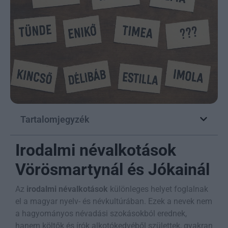
Tartalomjegyzék
Irodalmi névalkotások
Vörösmartynál és Jókainál
Az
irodalmi névalkotások
különleges helyet foglalnak
el a magyar nyelv- és névkultúrában. Ezek a nevek nem
a hagyományos névadási szokásokból erednek,
hanem költők és írók alkotókedvéből születtek, gyakran