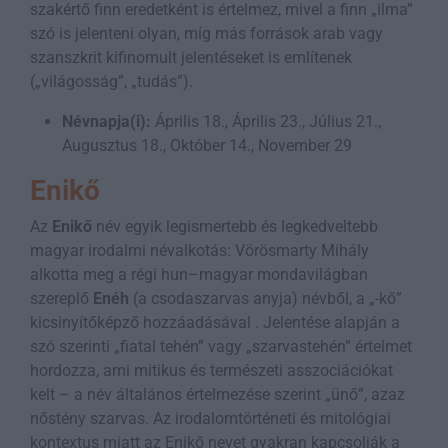
szakértő finn eredetként is értelmez, mivel a finn „ilma”
szó is jelenteni olyan, míg más források arab vagy
szanszkrit kifinomult jelentéseket is említenek
(„világosság”, „tudás”).
Névnapja(i):
Április 18., Április 23., Július 21.,
Augusztus 18., Október 14., November 29
Enikő
Az
Enikő
név egyik legismertebb és legkedveltebb
magyar irodalmi névalkotás: Vörösmarty Mihály
alkotta meg a régi hun–magyar mondavilágban
szereplő
Enéh
(a csodaszarvas anyja) névből, a „-kő”
kicsinyítőképző hozzáadásával . Jelentése alapján a
szó szerinti „fiatal tehén” vagy „szarvastehén” értelmet
hordozza, ami mitikus és természeti asszociációkat
kelt – a név általános értelmezése szerint „ünő”, azaz
nőstény szarvas. Az irodalomtörténeti és mitológiai
kontextus miatt az Enikő nevet gyakran kapcsolják a