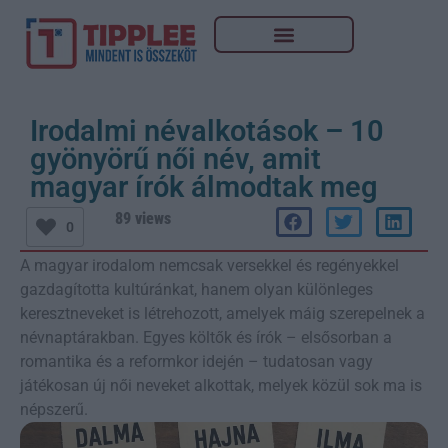
Irodalmi névalkotások – 10
gyönyörű női név, amit
magyar írók álmodtak meg
89 views
0
A magyar irodalom nemcsak versekkel és regényekkel
gazdagította kultúránkat, hanem olyan különleges
keresztneveket is létrehozott, amelyek máig szerepelnek a
névnaptárakban. Egyes költők és írók – elsősorban a
romantika és a reformkor idején – tudatosan vagy
játékosan új női neveket alkottak, melyek közül sok ma is
népszerű.