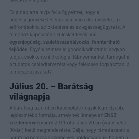
Ez a nap arra hívja fel a figyelmet, hogy a
népességnövekedés hatással van a környezetre, az
erőforrásokra, az oktatásra és az egészségügyre is. A
témához kapcsolódó kulcskérdések:
női
egyenjogúság, születésszabályozás, fenntartható
fejlődés
. Egyéni szinten is gondolkodhatunk: hogyan
tudjuk csökkenteni ökológiai lábnyomunkat, támogatni
a tudatos családtervezést vagy felelősen fogyasztani a
természeti javakat?
Július 20. – Barátság
világnapja
A barátság az emberi kapcsolatok egyik legmélyebb,
legőszintébb formája, amelynek ünnepe az
ENSZ
kezdeményezésére
2011 óta július 20-án (vagy néhol
30-án) kerül megrendezésre. Célja, hogy rámutasson: a
barátság nemcsak személyes boldogságunk, hanem a