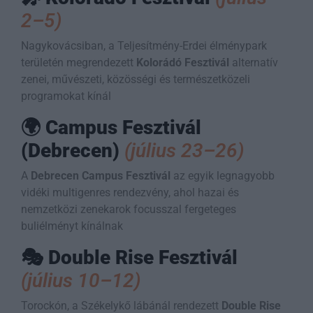
2–5)
Nagykovácsiban, a Teljesítmény-Erdei élménypark
területén megrendezett
Kolorádó Fesztivál
alternatív
zenei, művészeti, közösségi és természetközeli
programokat kínál
🌍
Campus Fesztivál
(Debrecen)
(július 23–26)
A
Debrecen Campus Fesztivál
az egyik legnagyobb
vidéki multigenres rendezvény, ahol hazai és
nemzetközi zenekarok focusszal fergeteges
buliélményt kínálnak
🎭
Double Rise Fesztivál
(július 10–12)
Torockón, a Székelykő lábánál rendezett
Double Rise