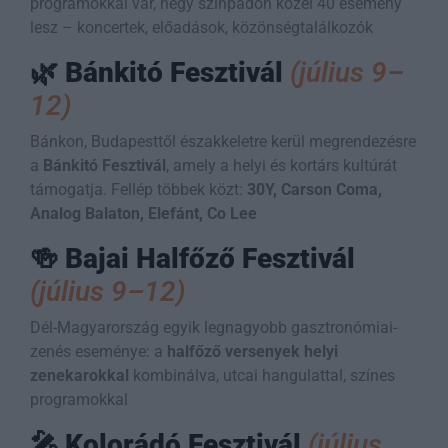
programokkal vár, négy színpadon közel 40 esemény
lesz – koncertek, előadások, közönségtalálkozók
🌿
Bánkitó Fesztivál
(július 9–
12)
Bánkon, Budapesttől északkeletre kerül megrendezésre
a
Bánkitó Fesztivál
, amely a helyi és kortárs kultúrát
támogatja. Fellép többek közt:
30Y, Carson Coma,
Analog Balaton, Elefánt, Co Lee
🍻
Bajai Halfőző Fesztivál
(július 9–12)
Dél-Magyarország egyik legnagyobb gasztronómiai-
zenés eseménye: a
halfőző versenyek helyi
zenekarokkal
kombinálva, utcai hangulattal, színes
programokkal
🎤
Kolorádó Fesztivál
(július