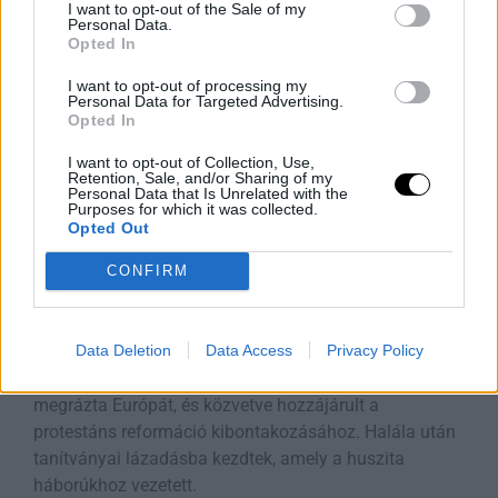
I want to opt-out of the Sale of my
Bastille börtönét, amely a királyi hatalom szimbóluma
Personal Data.
Opted In
volt. Az esemény a francia forradalom szimbolikus
kezdetét jelentette, amely forradalmasította a politikai
I want to opt-out of processing my
rendszert, lerombolta az abszolút monarchiát, és utat
Personal Data for Targeted Advertising.
Opted In
nyitott a polgári jogok és a demokrácia eszméje előtt.
A „Bastille-nap” mára Franciaország nemzeti ünnepe,
I want to opt-out of Collection, Use,
Retention, Sale, and/or Sharing of my
amely a szabadság és a népfelség jelképévé vált.
Personal Data that Is Unrelated with the
Purposes for which it was collected.
1415. július 6. – Husz János máglyahalála
Opted Out
Husz János cseh vallásreformer és egyetemi tanár
CONFIRM
1415. július 6-án mártírhalált halt a konstanzi zsinaton,
miután eretneknek nyilvánították. Tanításaiban a
Data Deletion
Data Access
Privacy Policy
katolikus egyház reformját, az anyanyelvű igehirdetést
és a lelkiismereti szabadságot hirdette. Husz kivégzése
megrázta Európát, és közvetve hozzájárult a
protestáns reformáció kibontakozásához. Halála után
tanítványai lázadásba kezdtek, amely a huszita
háborúkhoz vezetett.