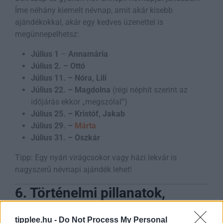
Íme néhány kiemelt névnap, amit akár kisebb
ajándékokkal, akár egy kedves üzenettel is
megünnepelhetsz:
Július 1
–
Annamária
Július 2. – Ottó
Július 11. – Nóra, Lili
Július 22. – Magdolna
(régi néphit szerint az
időjárás ekkor „megszólal”)
Július 25. – Kristóf, Jakab
Július 29. –
Márta
Július 31. – Oszkár
Tipp: Egy nyári virágcsokor vagy házi lekvár is
nagyszerű névnapi ajándék lehet!
6. Történelmi pillanatok,
amelyek júliusban estek meg
tipplee.hu -
Do Not Process My Personal