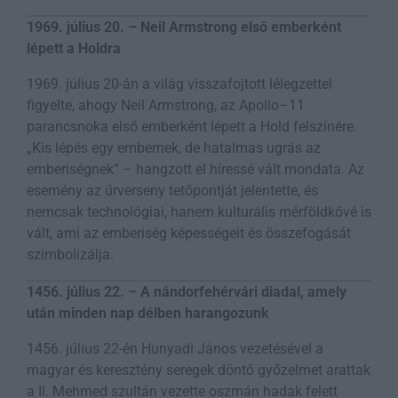
1969. július 20. – Neil Armstrong első emberként
lépett a Holdra
1969. július 20-án a világ visszafojtott lélegzettel
figyelte, ahogy Neil Armstrong, az Apollo–11
parancsnoka első emberként lépett a Hold felszínére.
„Kis lépés egy embernek, de hatalmas ugrás az
emberiségnek” – hangzott el híressé vált mondata. Az
esemény az űrverseny tetőpontját jelentette, és
nemcsak technológiai, hanem kulturális mérföldkővé is
vált, ami az emberiség képességeit és összefogását
szimbolizálja.
1456. július 22. – A nándorfehérvári diadal, amely
után minden nap délben harangozunk
1456. július 22-én Hunyadi János vezetésével a
magyar és keresztény seregek döntő győzelmet arattak
a II. Mehmed szultán vezette oszmán hadak felett