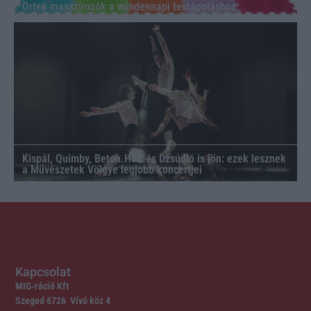
Ortek masszírozók a mindennapi testápoláshoz
Kispál, Quimby, Beton.Hofi és Dzsúdló is jön: ezek lesznek
a Művészetek Völgye legjobb koncertjei
Kapcsolat
MIG-ráció Kft
Szeged 6726 Vívó köz 4