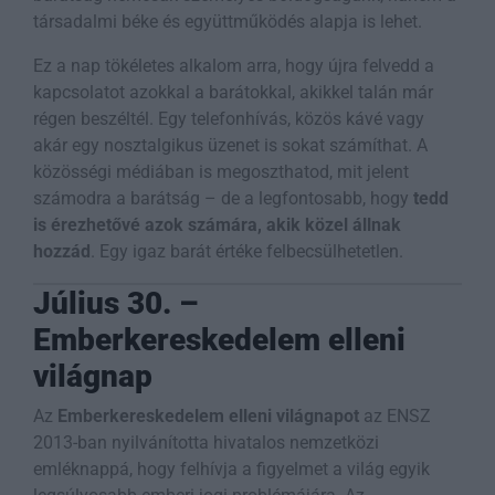
társadalmi béke és együttműködés alapja is lehet.
Ez a nap tökéletes alkalom arra, hogy újra felvedd a
kapcsolatot azokkal a barátokkal, akikkel talán már
régen beszéltél. Egy telefonhívás, közös kávé vagy
akár egy nosztalgikus üzenet is sokat számíthat. A
közösségi médiában is megoszthatod, mit jelent
számodra a barátság – de a legfontosabb, hogy
tedd
is érezhetővé azok számára, akik közel állnak
hozzád
. Egy igaz barát értéke felbecsülhetetlen.
Július 30. –
Emberkereskedelem elleni
világnap
Az
Emberkereskedelem elleni világnapot
az ENSZ
2013-ban nyilvánította hivatalos nemzetközi
emléknappá, hogy felhívja a figyelmet a világ egyik