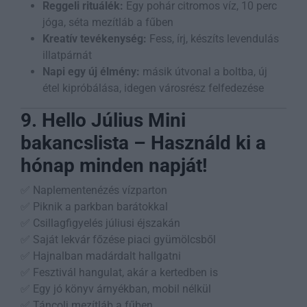
Reggeli rituálék:
Egy pohár citromos víz, 10 perc
jóga, séta mezítláb a fűben
Kreatív tevékenység:
Fess, írj, készíts levendulás
illatpárnát
Napi egy új élmény:
másik útvonal a boltba, új
étel kipróbálása, idegen városrész felfedezése
9. Hello Július Mini
bakancslista – Használd ki a
hónap minden napját!
✅ Naplementenézés vízparton
✅ Piknik a parkban barátokkal
✅ Csillagfigyelés júliusi éjszakán
✅ Saját lekvár főzése piaci gyümölcsből
✅ Hajnalban madárdalt hallgatni
✅ Fesztivál hangulat, akár a kertedben is
✅ Egy jó könyv árnyékban, mobil nélkül
✅ Táncolj mezítláb a fűben