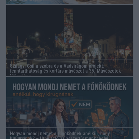
Szilágyi Csilla szobra és a Vadvirágom projekt:
fenntarthatóság és kortárs művészet a 35. Művészetek
Völgyében
Hogyan mondj nemet a főnöködnek anélkül, hogy
kirúgnának? – Útmutató az asszertív munkahelyi