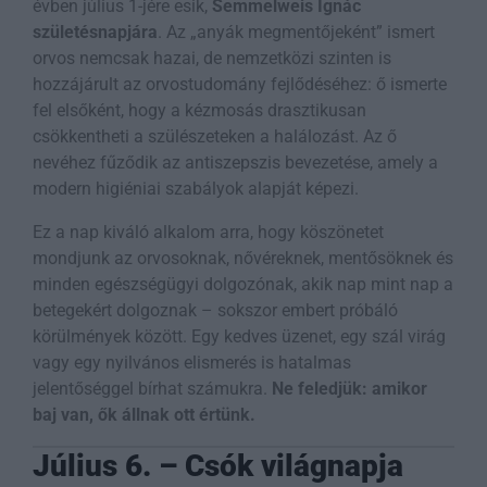
évben július 1-jére esik,
Semmelweis Ignác
születésnapjára
. Az „anyák megmentőjeként” ismert
orvos nemcsak hazai, de nemzetközi szinten is
hozzájárult az orvostudomány fejlődéséhez: ő ismerte
fel elsőként, hogy a kézmosás drasztikusan
csökkentheti a szülészeteken a halálozást. Az ő
nevéhez fűződik az antiszepszis bevezetése, amely a
modern higiéniai szabályok alapját képezi.
Ez a nap kiváló alkalom arra, hogy köszönetet
mondjunk az orvosoknak, nővéreknek, mentősöknek és
minden egészségügyi dolgozónak, akik nap mint nap a
betegekért dolgoznak – sokszor embert próbáló
körülmények között. Egy kedves üzenet, egy szál virág
vagy egy nyilvános elismerés is hatalmas
jelentőséggel bírhat számukra.
Ne feledjük: amikor
baj van, ők állnak ott értünk.
Július 6. – Csók világnapja