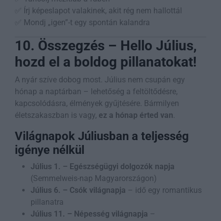
✅ Írj képeslapot valakinek, akit rég nem hallottál
✅ Mondj „igen”-t egy spontán kalandra
10. Összegzés – Hello Július,
hozd el a boldog pillanatokat!
A nyár szíve dobog most. Július nem csupán egy
hónap a naptárban – lehetőség a feltöltődésre,
kapcsolódásra, élmények gyűjtésére. Bármilyen
életszakaszban is vagy,
ez a hónap érted van
.
Világnapok Júliusban a teljesség
igénye nélkül
Július 1. – Egészségügyi dolgozók napja
(Semmelweis-nap Magyarországon)
Július 6. – Csók világnapja
– idő egy romantikus
pillanatra
Július 11. – Népesség világnapja
–