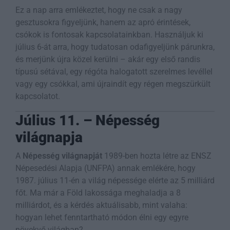
Ez a nap arra emlékeztet, hogy ne csak a nagy
gesztusokra figyeljünk, hanem az apró érintések,
csókok is fontosak kapcsolatainkban. Használjuk ki
július 6-át arra, hogy tudatosan odafigyeljünk párunkra,
és merjünk újra közel kerülni – akár egy első randis
típusú sétával, egy régóta halogatott szerelmes levéllel
vagy egy csókkal, ami újraindít egy régen megszürkült
kapcsolatot.
Július 11. – Népesség
világnapja
A
Népesség világnapját
1989-ben hozta létre az ENSZ
Népesedési Alapja (UNFPA) annak emlékére, hogy
1987. július 11-én a világ népessége elérte az 5 milliárd
főt. Ma már a Föld lakossága meghaladja a 8
milliárdot, és a kérdés aktuálisabb, mint valaha:
hogyan lehet fenntartható módon élni egy egyre
növekvő világban?