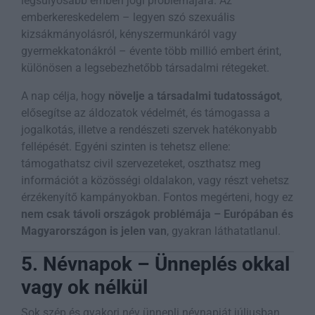
legsúlyosabb emberi jogi problémájára. Az
emberkereskedelem – legyen szó szexuális
kizsákmányolásról, kényszermunkáról vagy
gyermekkatonákról – évente több millió embert érint,
különösen a legsebezhetőbb társadalmi rétegeket.
A nap célja, hogy
növelje a társadalmi tudatosságot
,
elősegítse az áldozatok védelmét, és támogassa a
jogalkotás, illetve a rendészeti szervek hatékonyabb
fellépését. Egyéni szinten is tehetsz ellene:
támogathatsz civil szervezeteket, oszthatsz meg
információt a közösségi oldalakon, vagy részt vehetsz
érzékenyítő kampányokban. Fontos megérteni, hogy ez
nem csak távoli országok problémája – Európában és
Magyarországon is jelen van
, gyakran láthatatlanul.
5. Névnapok – Ünneplés okkal
vagy ok nélkül
Sok szép és gyakori név ünnepli névnapját júliusban.