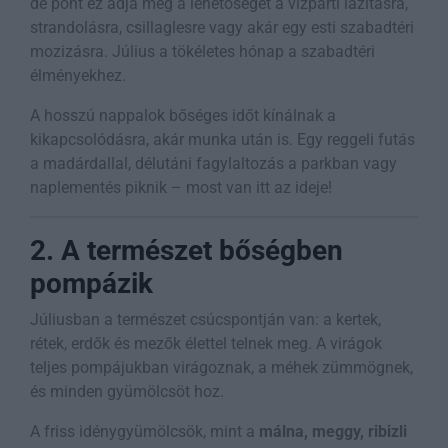
de pont ez adja meg a lehetőséget a vízparti lazításra,
strandolásra, csillaglesre vagy akár egy esti szabadtéri
mozizásra. Július a tökéletes hónap a szabadtéri
élményekhez.
A hosszú nappalok bőséges időt kínálnak a
kikapcsolódásra, akár munka után is. Egy reggeli futás
a madárdallal, délutáni fagylaltozás a parkban vagy
naplementés piknik – most van itt az ideje!
2. A természet bőségben
pompázik
Júliusban a természet csúcspontján van: a kertek,
rétek, erdők és mezők élettel telnek meg. A virágok
teljes pompájukban virágoznak, a méhek zümmögnek,
és minden gyümölcsöt hoz.
A friss idénygyümölcsök, mint a
málna, meggy, ribizli