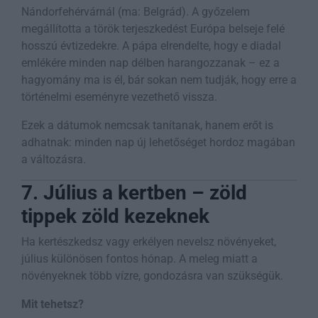
Nándorfehérvárnál (ma: Belgrád). A győzelem
megállította a török terjeszkedést Európa belseje felé
hosszú évtizedekre. A pápa elrendelte, hogy e diadal
emlékére minden nap délben harangozzanak – ez a
hagyomány ma is él, bár sokan nem tudják, hogy erre a
történelmi eseményre vezethető vissza.
Ezek a dátumok nemcsak tanítanak, hanem erőt is
adhatnak: minden nap új lehetőséget hordoz magában
a változásra.
7. Július a kertben – zöld
tippek zöld kezeknek
Ha kertészkedsz vagy erkélyen nevelsz növényeket,
július különösen fontos hónap. A meleg miatt a
növényeknek több vízre, gondozásra van szükségük.
Mit tehetsz?