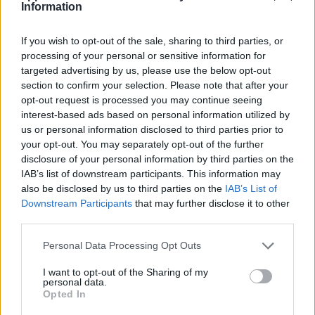
A történelem is számos jelentős eseményt őriz
Information
júliusból:
If you wish to opt-out of the sale, sharing to third parties, or
1776. július 4. – Az Amerikai Egyesült Államok
processing of your personal or sensitive information for
függetlenségének kikiáltása
targeted advertising by us, please use the below opt-out
Az Amerikai Egyesült Államok Függetlenségi
section to confirm your selection. Please note that after your
opt-out request is processed you may continue seeing
Nyilatkozatát 1776. július 4-én fogadták el, amellyel a
interest-based ads based on personal information utilized by
13 észak-amerikai brit gyarmat hivatalosan is
us or personal information disclosed to third parties prior to
elszakadt Nagy-Britanniától. A nyilatkozatot Thomas
your opt-out. You may separately opt-out of the further
Jefferson vezetésével dolgozták ki, és olyan
disclosure of your personal information by third parties on the
alapelveket fektetett le, mint az egyenlőség, az élethez
IAB’s list of downstream participants. This information may
és szabadsághoz való jog. Július 4. azóta az USA
also be disclosed by us to third parties on the
IAB’s List of
legfontosabb nemzeti ünnepe, amelyet tűzijátékokkal,
Downstream Participants
that may further disclose it to other
third parties.
felvonulásokkal és családi programokkal ünnepelnek
országszerte.
Personal Data Processing Opt Outs
1789. július 14. – A Bastille ostroma, a francia
I want to opt-out of the Sharing of my
personal data.
forradalom kezdete
Opted In
1789. július 14-én a párizsi tömeg megostromolta a