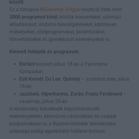
között
.
Ez a tíznapos
Művésztek Völgye
fesztivál több mint
3000 programot kínál
, köztük koncerteket, színházi
előadásokat, irodalmi beszélgetéseket, kézműves
műhelyeket, zöldprogramokat, biciklitúrákat,
filmvetítéseket és gyerekbarát eseményeket is.
Kiemelt fellépők és programok:
Elefánt
koncert július 18-án a Panoráma
Színpadon
Esti Kornél
,
Co Lee
,
Quimby
– szombat este, július
19-én
Jazzbois
,
Hiperkarma
,
Zorán
,
Franz Ferdinand
–
vasárnap, július 20-án
A rendezvény bővelkedik képzőművészeti
eseményekben, kézműves vásárokban és családi
programokban is, a Balaton-felvidék természetes
szépsége pedig egyedülálló hátteret biztosít