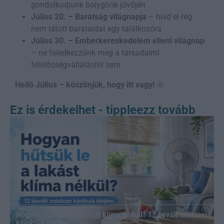
gondolkodjunk bolygónk jövőjén
Július 20. – Barátság világnapja
– hívd el rég
nem látott barátaidat egy találkozóra
Július 30. – Emberkereskedelem elleni világnap
– ne feledkezzünk meg a társadalmi
felelősségvállalásról sem
Helló Július – köszönjük, hogy itt vagy!
🌞
Ez is érdekelhet - tippleezz tovább
Hogyan hűtsük le a lakást klíma nélkül? 12 bevált módszer
kánikula idejére