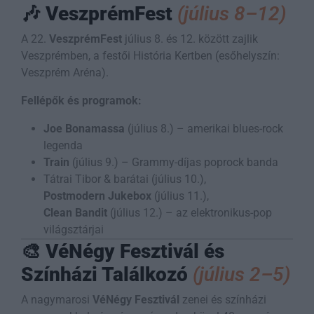
🎶
VeszprémFest
(július 8–12)
A 22.
VeszprémFest
július 8. és 12. között zajlik
Veszprémben, a festői História Kertben (esőhelyszín:
Veszprém Aréna).
Fellépők és programok:
Joe Bonamassa
(július 8.) – amerikai blues-rock
legenda
Train
(július 9.) – Grammy-díjas poprock banda
Tátrai Tibor & barátai (július 10.),
Postmodern Jukebox
(július 11.),
Clean Bandit
(július 12.) – az elektronikus-pop
világsztárjai
🎨
VéNégy Fesztivál és
Színházi Találkozó
(július 2–5)
A nagymarosi
VéNégy Fesztivál
zenei és színházi