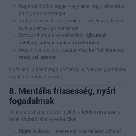
Naponta öntözd reggel vagy este, hogy elkerüld a
párolgási veszteséget
Tartsd szemmel a kártevőket – a meleg kedvez a
levéltetveknek, poloskáknak
Betakaríthatod a következőket:
újkrumpli,
zöldbab, cukkini, málna, feketeribizli
Most érdemes vetni:
saláta, őszi karfiol, hónapos
retek, téli spenót
Ne feledd: a kert nyugalomforrás is. Minden gyomlálás
egy kis mentális tisztulás.
8. Mentális frissesség, nyári
fogadalmak
Július a test pihentetése mellett a
lélek nyaralása
is
lehet. Próbáld ki a következőket:
Digitális detox:
Hetente egy nap teljesen offline?