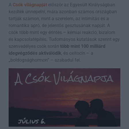
A
Csók világnapját
először az Egyesült Királyságban
kezdték ünnepelni, mára azonban számos országban
tartják számon, mint a szerelem, az intimitás és a
romantika apró, de jelentős gesztusának napját. A
csók több mint egy érintés – kémiai reakció, bizalom
és kapcsolatépítés. Tudományos kutatások szerint egy
szenvedélyes csók során
több mint 100 milliárd
idegvégződés aktiválódik
, és oxitocin – a
„boldogsághormon” – szabadul fel.