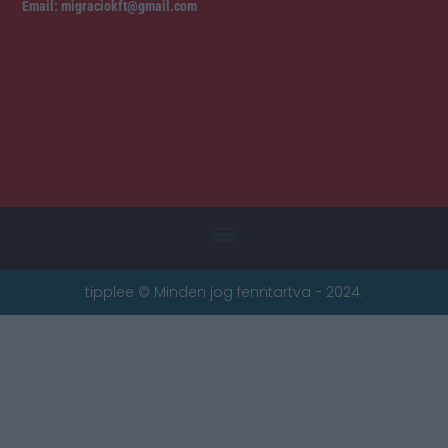
Email: migraciokft@gmail.com
tipplee © Minden jog fenntartva - 2024.