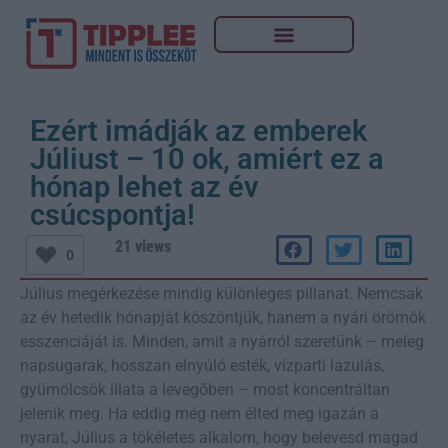
Ezért imádják az emberek
Júliust – 10 ok, amiért ez a
hónap lehet az év
csúcspontja!
21 views
0
Július megérkezése mindig különleges pillanat. Nemcsak
az év hetedik hónapját köszöntjük, hanem a nyári örömök
esszenciáját is. Minden, amit a nyárról szeretünk – meleg
napsugarak, hosszan elnyúló esték, vízparti lazulás,
gyümölcsök illata a levegőben – most koncentráltan
jelenik meg. Ha eddig még nem élted meg igazán a
nyarat, Július a tökéletes alkalom, hogy belevesd magad