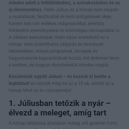
minden adott a feltöltődéshez, a szórakozáshoz és az
új élményekhez.
Hello Július, ez a hónap nem csupán
a nyaralások, fesztiválok és kerti sütögetések ideje,
hanem tele van érdekes világnapokkal, jelentős
történelmi eseményekkel és különleges névnapokkal is.
A cikkben bemutatjuk, miért olyan szerethető ez a
hónap: mire számíthatsz időjárás és természet
tekintetében, milyen programok, ünnepek és
hagyományok kapcsolódnak hozzá, mit érdemes tenni
a kertben, és hogyan élvezheted ki minden napját.
Köszöntsük együtt Júliust – és hozzuk ki belőle a
legtöbbet!
és nézzük meg mi az a 10 ok, amiért ez a
hónap lehet az év csúcspontja!
1. Júliusban tetőzik a nyár –
élvezd a meleget, amíg tart
A hónap időjárása általában meleg, sőt gyakran forró,