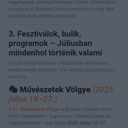
vagy barack
, nemcsak finomak, hanem vitaminokban
gazdagok is. Érdemes ilyenkor piacra járni vagy akár
szedd magad akciókra benevezni.
3. Fesztiválok, bulik,
programok – Júliusban
mindenhol történik valami
A nyári hónap főszezon a fesztiválok és kulturális
rendezvények világában. Íme néhány népszerű júliusi
esemény:
🎭
Művészetek Völgye
(2025.
július 18–27.)
A
34.
Művészetek Völgye
a Balaton‑felvidék három
festői településén – Kapolcson, Taliándörögdön és
Vigántpetenden – kap helyet
2025. július 18–27.