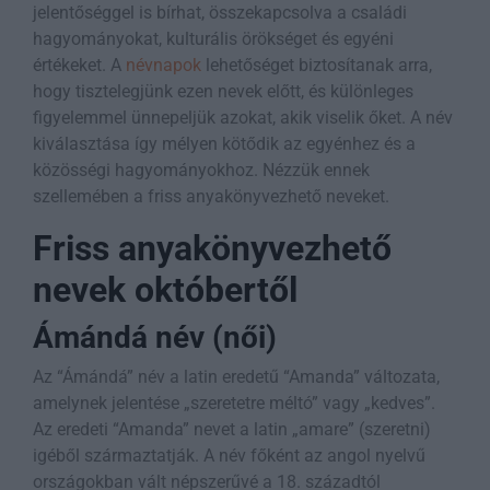
jelentőséggel is bírhat, összekapcsolva a családi
hagyományokat, kulturális örökséget és egyéni
értékeket. A
névnapok
lehetőséget biztosítanak arra,
hogy tisztelegjünk ezen nevek előtt, és különleges
figyelemmel ünnepeljük azokat, akik viselik őket. A név
kiválasztása így mélyen kötődik az egyénhez és a
közösségi hagyományokhoz. Nézzük ennek
szellemében a friss anyakönyvezhető neveket.
Friss anyakönyvezhető
nevek októbertől
Ámándá név (női)
Az “Ámándá” név a latin eredetű “Amanda” változata,
amelynek jelentése „szeretetre méltó” vagy „kedves”.
Az eredeti “Amanda” nevet a latin „amare” (szeretni)
igéből származtatják. A név főként az angol nyelvű
országokban vált népszerűvé a 18. századtól