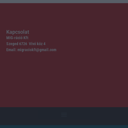
Kapcsolat
MIG-ráció Kft
Szeged 6726 Vívó köz 4
Email: migraciokft@gmail.com