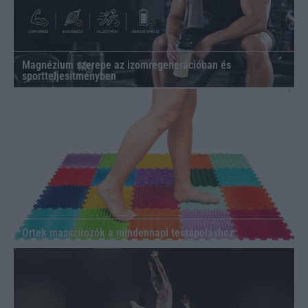
Magnézium szerepe az izomregenerációban és
sportteljesítményben
Ortek masszírozók a mindennapi testápoláshoz