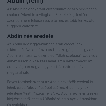
Abdin (férfi)
Az Abdin név
egyaránt előfordulhat önálló névként és
családnévként is a világban. Eredete és jelentése
azonban nem teljesen egyértelmű, és több tényezőtől
függően változhat.
Abdin név eredete
Az Abdin név leggyakrabban arab eredetűnek
tekinthető. Az “abd” szó arabul szolgát jelent, így az
Abdin jelentése valószínűleg “Allah szolgája” vagy egy
ehhez hasonló kifejezés lehet. Ez a névformáció az
arab világban nagyon gyakori, és számos névben
megtalálható.
Egyes források szerint az Abdin név török eredetű is
lehet, és az “abdan” szóból származhat, melynek
jelentése “test”, “fizikai lény”. Az Abdin név jelentése és
kiejtése eltérő lehet a különböző arab nyelvjárásokban
és régiókban.