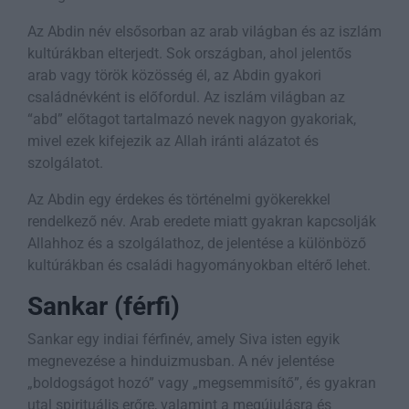
Az Abdin név elsősorban az arab világban és az iszlám
kultúrákban elterjedt. Sok országban, ahol jelentős
arab vagy török közösség él, az Abdin gyakori
családnévként is előfordul. Az iszlám világban az
“abd” előtagot tartalmazó nevek nagyon gyakoriak,
mivel ezek kifejezik az Allah iránti alázatot és
szolgálatot.
Az Abdin egy érdekes és történelmi gyökerekkel
rendelkező név. Arab eredete miatt gyakran kapcsolják
Allahhoz és a szolgálathoz, de jelentése a különböző
kultúrákban és családi hagyományokban eltérő lehet.
Sankar (férfi)
Sankar egy indiai férfinév, amely Siva isten egyik
megnevezése a hinduizmusban. A név jelentése
„boldogságot hozó” vagy „megsemmisítő”, és gyakran
utal spirituális erőre, valamint a megújulásra és