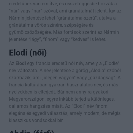
eredetűnek van említve, és összefüggésbe hozzák a
“nár” vagy “nar” szóval, ami gránátalmát jelent. Így az
Nármin jelentése lehet “gránátalma-szerű”, utalva a
gránátalma vörös színére, szépségére és
gyümölcsözőségére. Más források szerint az Nármin
jelentése “lágy”, “finom” vagy “kedves” is lehet.
Elodi (női)
Az
Elodi
egy francia eredetű női név, amely a „Elodie”
név változata. A név jelentése a görög „Alodia” szóból
származik, ami „idegen vagyon” vagy „gazdagság”. A
francia kultúrában gyakran használatos név, és más
nyelvekben is elterjedt. Bár nem annyira gyakori
Magyarországon, egyre inkább terjed a különleges,
dallamos hangzása miatt. Az “Elodi” név finom,
elegáns és egyedi választás, amely modern, de mégis
klasszikus vonásokkal bír.