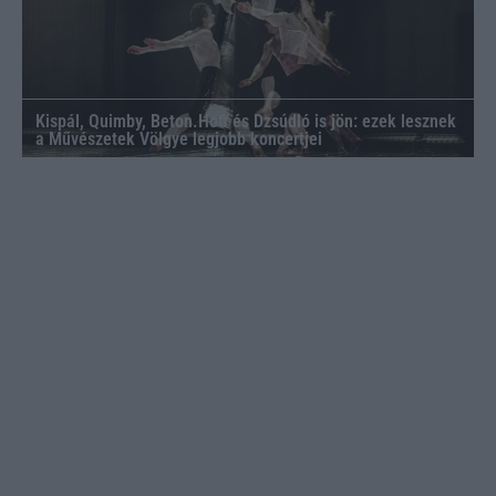
Kispál, Quimby, Beton.Hofi és Dzsúdló is jön: ezek lesznek
a Művészetek Völgye legjobb koncertjei