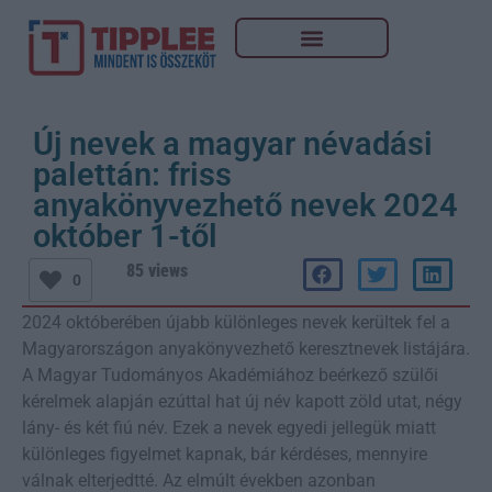
Új nevek a magyar névadási
palettán: friss
anyakönyvezhető nevek 2024
október 1-től
85 views
0
2024 októberében újabb különleges nevek kerültek fel a
Magyarországon anyakönyvezhető keresztnevek listájára.
A Magyar Tudományos Akadémiához beérkező szülői
kérelmek alapján ezúttal hat új név kapott zöld utat, négy
lány- és két fiú név. Ezek a nevek egyedi jellegük miatt
különleges figyelmet kapnak, bár kérdéses, mennyire
válnak elterjedtté. Az elmúlt években azonban