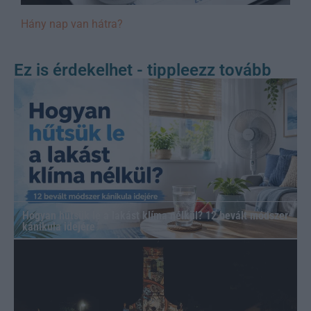
Hány nap van hátra?
Ez is érdekelhet - tippleezz tovább
Hogyan hűtsük le a lakást klíma nélkül? 12 bevált módszer
kánikula idejére