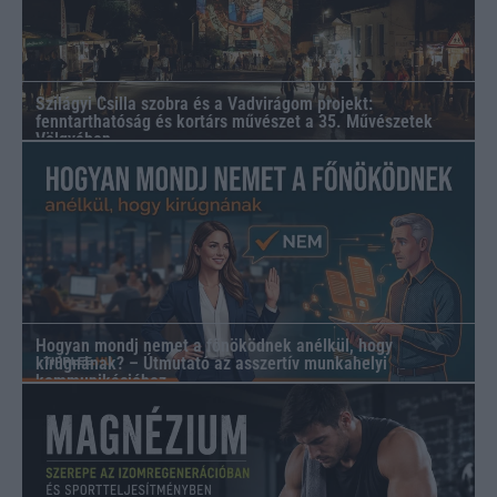
Szilágyi Csilla szobra és a Vadvirágom projekt:
fenntarthatóság és kortárs művészet a 35. Művészetek
Völgyében
Hogyan mondj nemet a főnöködnek anélkül, hogy
kirúgnának? – Útmutató az asszertív munkahelyi
kommunikációhoz