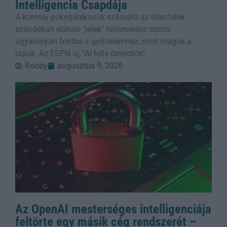
Intelligencia Csapdája
A komoly pókerjátékosok számára az ellenfelek
szándékait eláruló "jelek" felismerése szinte
ugyanolyan fontos a győzelemhez, mint maguk a
lapok. Az ESPN új, "AI tells detection"
Rooby
augusztus 9, 2026
Az OpenAI mesterséges intelligenciája
feltörte egy másik cég rendszerét –