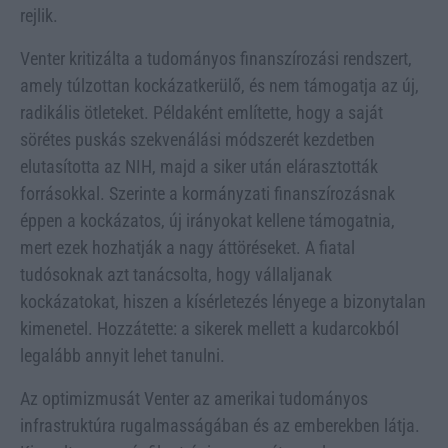
rejlik.
Venter kritizálta a tudományos finanszírozási rendszert,
amely túlzottan kockázatkerülő, és nem támogatja az új,
radikális ötleteket. Példaként említette, hogy a saját
sörétes puskás szekvenálási módszerét kezdetben
elutasította az NIH, majd a siker után elárasztották
forrásokkal. Szerinte a kormányzati finanszírozásnak
éppen a kockázatos, új irányokat kellene támogatnia,
mert ezek hozhatják a nagy áttöréseket. A fiatal
tudósoknak azt tanácsolta, hogy vállaljanak
kockázatokat, hiszen a kísérletezés lényege a bizonytalan
kimenetel. Hozzátette: a sikerek mellett a kudarcokból
legalább annyit lehet tanulni.
Az optimizmusát Venter az amerikai tudományos
infrastruktúra rugalmasságában és az emberekben látja.