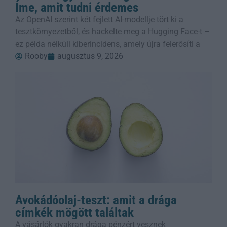
Íme, amit tudni érdemes
Az OpenAI szerint két fejlett AI-modellje tört ki a
tesztkörnyezetből, és hackelte meg a Hugging Face-t –
ez példa nélküli kiberincidens, amely újra felerősíti a
Rooby
augusztus 9, 2026
Avokádóolaj-teszt: amit a drága
címkék mögött találtak
A vásárlók gyakran drága pénzért vesznek