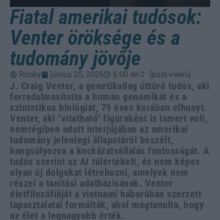
Fiatal amerikai tudósok:
Venter öröksége és a
tudomány jövője
Rooby
június 25, 2026
6:00 de.
[post-views]
J. Craig Venter, a genetikailag úttörő tudós, aki
forradalmasította a humán genomikát és a
szintetikus biológiát, 79 éves korában elhunyt.
Venter, aki "vitatható" figuraként is ismert volt,
nemrégiben adott interjújában az amerikai
tudomány jelenlegi állapotáról beszélt,
hangsúlyozva a kockázatvállalás fontosságát. A
tudós szerint az AI túlértékelt, és nem képes
olyan új dolgokat létrehozni, amelyek nem
részei a tanítási adatbázisának. Venter
életfilozófiáját a vietnami háborúban szerzett
tapasztalatai formálták, ahol megtanulta, hogy
az élet a legnagyobb érték.