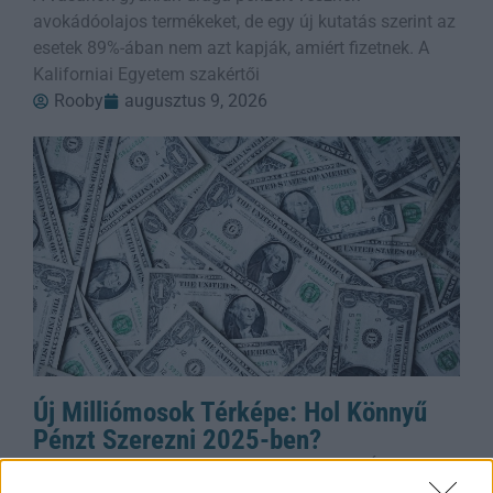
avokádóolajos termékeket, de egy új kutatás szerint az
esetek 89%-ában nem azt kapják, amiért fizetnek. A
Kaliforniai Egyetem szakértői
Rooby
augusztus 9, 2026
Új Milliómosok Térképe: Hol Könnyű
Pénzt Szerezni 2025-ben?
Ki szeretne új milliomos lenni? Az Egyesült Államok
vezeti a listát, ahol 2025-ben több mint 441 ezer új