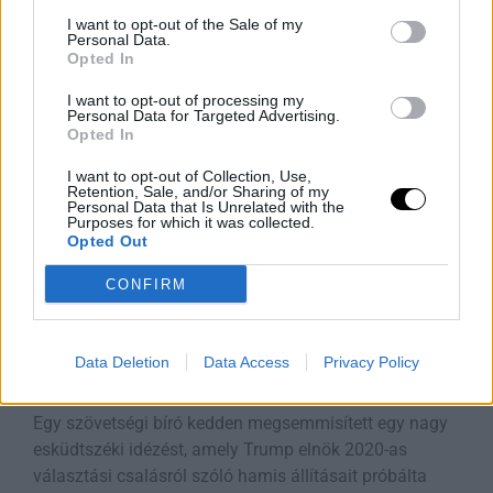
magam. Egy kétgyermekes anyukaként és
I want to opt-out of the Sale of my
Rooby
augusztus 9, 2026
Personal Data.
Opted In
I want to opt-out of processing my
Personal Data for Targeted Advertising.
Opted In
I want to opt-out of Collection, Use,
Retention, Sale, and/or Sharing of my
Personal Data that Is Unrelated with the
Purposes for which it was collected.
Opted Out
CONFIRM
Bíró Elutasítja a Trump-féle Választási
Data Deletion
Data Access
Privacy Policy
Álom Igazolására Irányuló
Tanúvallomást
Egy szövetségi bíró kedden megsemmisített egy nagy
esküdtszéki idézést, amely Trump elnök 2020-as
választási csalásról szóló hamis állításait próbálta