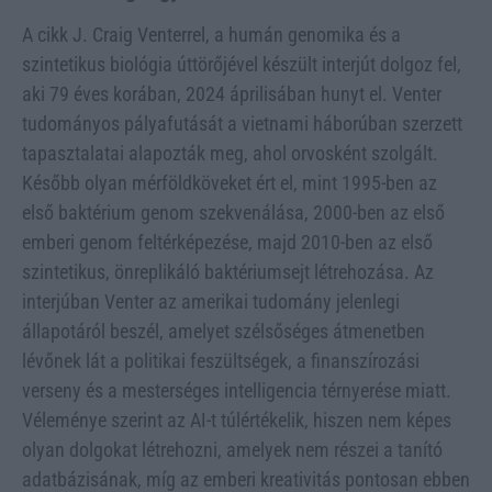
A cikk J. Craig Venterrel, a humán genomika és a
szintetikus biológia úttörőjével készült interjút dolgoz fel,
aki 79 éves korában, 2024 áprilisában hunyt el. Venter
tudományos pályafutását a vietnami háborúban szerzett
tapasztalatai alapozták meg, ahol orvosként szolgált.
Később olyan mérföldköveket ért el, mint 1995-ben az
első baktérium genom szekvenálása, 2000-ben az első
emberi genom feltérképezése, majd 2010-ben az első
szintetikus, önreplikáló baktériumsejt létrehozása. Az
interjúban Venter az amerikai tudomány jelenlegi
állapotáról beszél, amelyet szélsőséges átmenetben
lévőnek lát a politikai feszültségek, a finanszírozási
verseny és a mesterséges intelligencia térnyerése miatt.
Véleménye szerint az AI-t túlértékelik, hiszen nem képes
olyan dolgokat létrehozni, amelyek nem részei a tanító
adatbázisának, míg az emberi kreativitás pontosan ebben