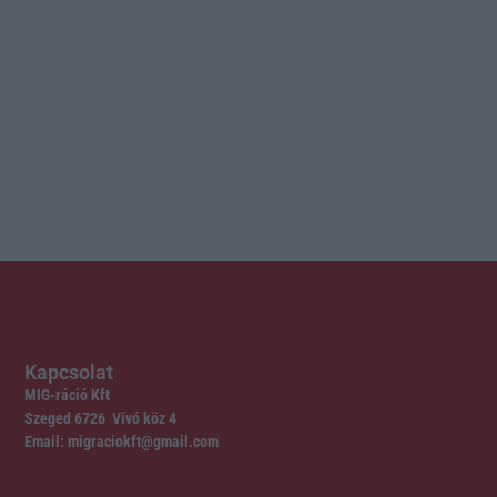
Kapcsolat
MIG-ráció Kft
Szeged 6726 Vívó köz 4
Email: migraciokft@gmail.com