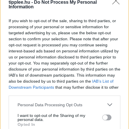
tipplee.hu -
Do Not Process My Personal
milliomos született, ami messze megelőzi a második
Information
Rooby
augusztus 9, 2026
If you wish to opt-out of the sale, sharing to third parties, or
processing of your personal or sensitive information for
targeted advertising by us, please use the below opt-out
section to confirm your selection. Please note that after your
opt-out request is processed you may continue seeing
interest-based ads based on personal information utilized by
us or personal information disclosed to third parties prior to
your opt-out. You may separately opt-out of the further
disclosure of your personal information by third parties on the
IAB’s list of downstream participants. This information may
also be disclosed by us to third parties on the
IAB’s List of
Downstream Participants
that may further disclose it to other
Kertből a konyhába: Így spórolok havi
third parties.
500 dollárt friss zöldségeken
Personal Data Processing Opt Outs
Ha azt mondtad volna öt éve, hogy a reggeleimet
I want to opt-out of the Sharing of my
paradicsomnövények ellenőrzésével és az első eper
personal data.
betakarításával kezdem, biztosan elnevettem volna
Opted In