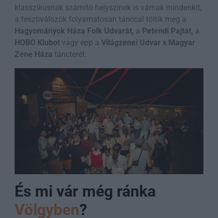
klasszikusnak számító helyszínek is várnak mindenkit,
a fesztiválozók folyamatosan tánccal töltik meg a
Hagyományok Háza Folk Udvarát,
a
Petendi Pajtát,
a
HOBO Klubot
vagy épp a
Világzenei Udvar x Magyar
Zene Háza
táncterét.
És mi vár még ránka
Völgyben
?