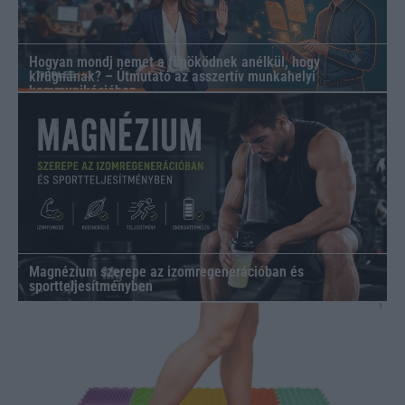
Hogyan mondj nemet a főnöködnek anélkül, hogy
kirúgnának? – Útmutató az asszertív munkahelyi
kommunikációhoz
Magnézium szerepe az izomregenerációban és
sportteljesítményben