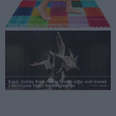
Ortek masszírozók a mindennapi testápoláshoz
Kispál, Quimby, Beton.Hofi és Dzsúdló is jön: ezek lesznek
a Művészetek Völgye legjobb koncertjei