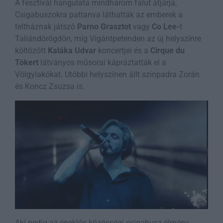
A fesztivál hangulata mindhárom falut átjárja,
Csigabuszokra pattanva láthatták az emberek a
teltháznak játszó
Parno Grasztot
vagy
Co Lee-
t
Taliándörögdön, míg Vigántpetenden az új helyszínre
költözött
Kaláka Udvar
koncertjei és a
Cirque du
Tókert
látványos műsorai kápráztatták el a
Völgylakókat. Utóbbi helyszínen állt színpadra Zorán
és Koncz Zsuzsa is.
Aki pedig az éneklős közösségi csigabusz élmény