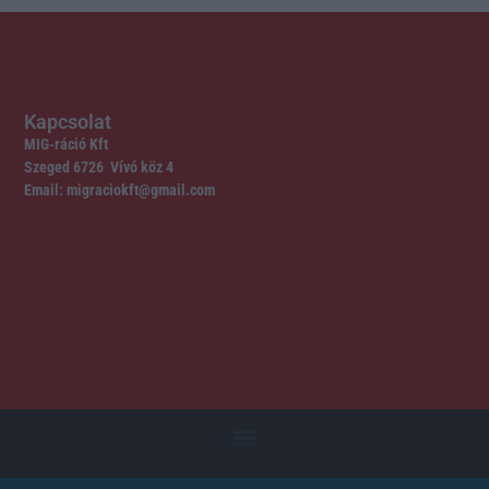
Kapcsolat
MIG-ráció Kft
Szeged 6726 Vívó köz 4
Email: migraciokft@gmail.com