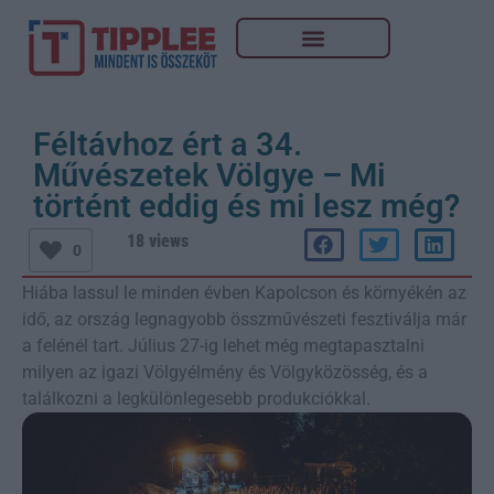
Féltávhoz ért a 34.
Művészetek Völgye – Mi
történt eddig és mi lesz még?
18 views
0
Hiába lassul le minden évben Kapolcson és környékén az
idő, az ország legnagyobb összművészeti fesztiválja már
a felénél tart. Július 27-ig lehet még megtapasztalni
milyen az igazi Völgyélmény és Völgyközösség, és a
találkozni a legkülönlegesebb produkciókkal.