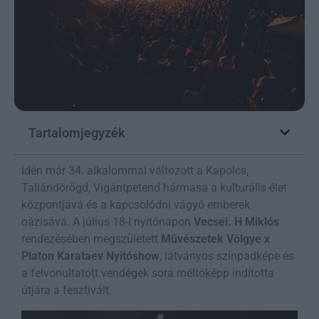
Tartalomjegyzék
Idén már 34. alkalommal változott a Kapolcs,
Taliándörögd, Vigántpetend hármasa a kulturális élet
központjává és a kapcsolódni vágyó emberek
oázisává. A július 18-i nyitónapon
Vecsei. H Miklós
rendezésében megszületett
Művészetek Völgye x
Platon Karataev Nyitóshow
, látványos színpadképe és
a felvonultatott vendégek sora méltóképp indította
útjára a fesztivált.