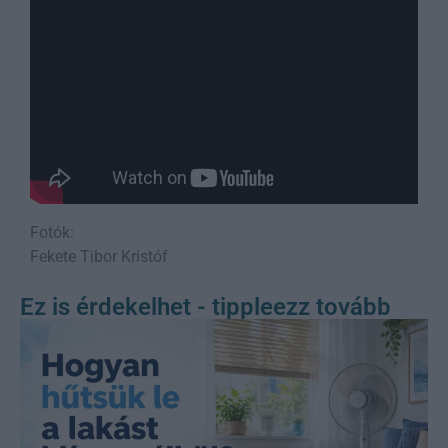
Fotók:
Fekete Tibor Kristóf
Ez is érdekelhet - tippleezz tovább