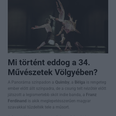
Mi történt eddog a 34.
Művészetek Völgyében?
A Panoráma színpadon a
Quimby
, a
Bëlga
is rengeteg
ember előtt állt színpadra, de a csurig telt nézőtér előtt
játszott a legismertebb skót indie banda, a
Franz
Ferdinand
is akik meglepetésszerűen magyar
szavakkal tűzdelték tele a műsort.