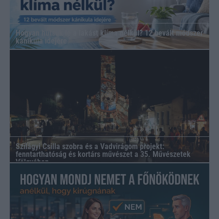
Hogyan hűtsük le a lakást klíma nélkül? 12 bevált módszer
kánikula idejére
Szilágyi Csilla szobra és a Vadvirágom projekt:
fenntarthatóság és kortárs művészet a 35. Művészetek
Völgyében