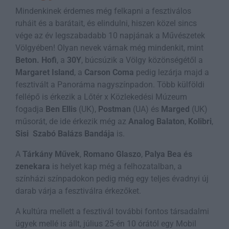
Mindenkinek érdemes még felkapni a fesztiválos
ruháit és a barátait, és elindulni, hiszen közel sincs
vége az év legszabadabb 10 napjának a Művészetek
Völgyében! Olyan nevek várnak még mindenkit, mint
Beton. Hofi
, a
30Y
, búcsúzik a Völgy közönségétől a
Margaret Island
, a
Carson Coma
pedig lezárja majd a
fesztivált a Panoráma nagyszínpadon. Több külföldi
fellépő is érkezik a Lőtér x Közlekedési Múzeum
fogadja
Ben Ellis
(UK),
Postman
(UA) és
Marged
(UK)
műsorát, de ide érkezik még az
Analog Balaton
,
Kolibri
,
Sisi
Szabó Balázs Bandája
is.
A
Tárkány Művek
,
Romano Glaszo
,
Palya Bea és
zenekara
is helyet kap még a felhozatalban, a
színházi színpadokon pedig még egy teljes évadnyi új
darab várja a fesztiválra érkezőket.
A kultúra mellett a fesztivál további fontos társadalmi
ügyek mellé is állt, július 25-én 10 órától egy Mobil