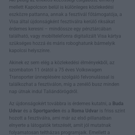
mellett Kapolcson belül is különleges közlekedési
eszközre pattanna, annak a fesztivál főtámogatója, a
Visa által újdonságként fesztiválra kerülő riksákat
érdemes keresni – mindössze egy pénztárcában
található, vagy mobiltelefonra digitalizált Visa kártya
szükséges hozzá és máris roboghatunk bármelyik
kapolcsi helyszínre.
Akinek ez sem elég a közlekedési élményekből, az
szombaton 11 órától a 75 éves Volkswagen
Transporter ünneplésére szolgáló felvonulással is
találkozhat a fesztiválon, míg a zenélő busz minden
nap útnak indul Taliándörögdről.
Az újdonságokért továbbra is érdemes kutatni, a
Buda
Udvar
és a
Sportgarden
és a
Roma Udvar
is friss színt
hozott a fesztiválra, ami már az első pillanatban
elnyerte a látogatók tetszését, amit jól mutatnak
folyamatosan teltházas programjaik. Emellett a