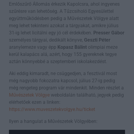
Emlőszűrő Állomás érkezik Kapolcsra, ahol ingyenes
szűrésre van lehetőség. A Tűzcsiholó Egyesülettel
együttműködésben pedig a Művészetek Völgye alatt
meg lehet tekinteni azokat a tárgyakat, amikre július
31-ig lehet licitálni egy jó cél érdekében.
Presser Gábor
személyes tárgyai, dedikált könyve,
Geszti Péter
aranylemeze vagy épp
Kopasz Bálint
olimpiai meze
kerül kalapács alá, azért, hogy 155 gyereknek tegye
aztán könnyebbé a szeptemberi iskolakezdést.
Aki eddig kimaradt, ne csüggedjen, a fesztivál most
még nagyobb fokozatra kapcsol, július 27-ig pedig
még rengeteg program vár mindenkit. Minden részlet a
Művészetek Völgye
weboldalán található, jegyek pedig
elérhetőek ezen a linken:
https://www.muveszetekvolgye.hu/ticket
Ilyen a hangulat a Művészetek Völgyében: