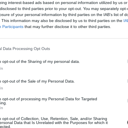
eing interest-based ads based on personal information utilized by us or
A **friss AP/NORC közvélemény-
disclosed to third parties prior to your opt-out. You may separately opt-
kutatás** egyértelműen azt mutatja,
losure of your personal information by third parties on the IAB’s list of
hogy Donald Trump népszerűsége
. This information may also be disclosed by us to third parties on the
IA
zuhanóban van, még olyan területeken
Participants
that may further disclose it to other third parties.
is, amelyeket korábban erősségeként
tartottak számon. A gazdaság
kezelésével kapcsolatos elégedettség
l Data Processing Opt Outs
csupán **31%**, ami…
o opt-out of the Sharing of my personal data.
In
30 dec, 2025
By
Rooby
o opt-out of the Sale of my Personal Data.
Neural Hírek
In
to opt-out of processing my Personal Data for Targeted
ing.
In
o opt-out of Collection, Use, Retention, Sale, and/or Sharing
ersonal Data that Is Unrelated with the Purposes for which it
lected.