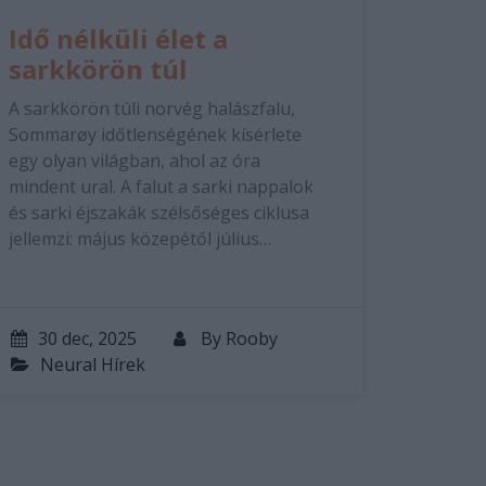
Idő nélküli élet a
sarkkörön túl
A sarkkörön túli norvég halászfalu,
Sommarøy időtlenségének kísérlete
egy olyan világban, ahol az óra
mindent ural. A falut a sarki nappalok
és sarki éjszakák szélsőséges ciklusa
jellemzi: május közepétől július…
30 dec, 2025
By
Rooby
Neural Hírek