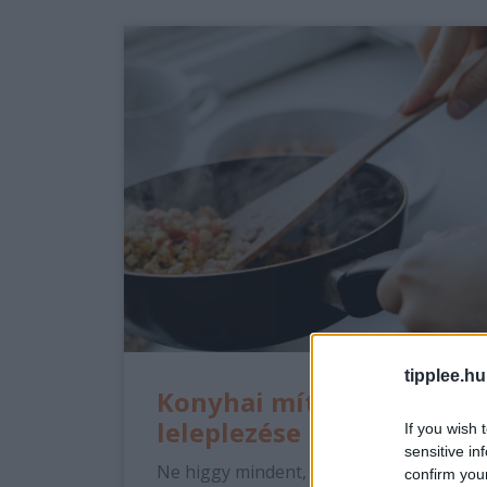
tipplee.hu
Konyhai mítoszok
leleplezése
If you wish 
sensitive in
Ne higgy mindent, amit a konyhában
confirm you