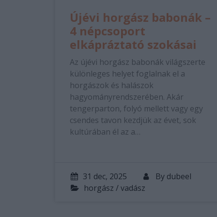
Újévi horgász babonák –
4 népcsoport
elkápráztató szokásai
Az újévi horgász babonák világszerte
különleges helyet foglalnak el a
horgászok és halászok
hagyományrendszerében. Akár
tengerparton, folyó mellett vagy egy
csendes tavon kezdjük az évet, sok
kultúrában él az a…
31 dec, 2025
By
dubeel
horgász / vadász