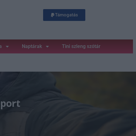
Támogatás
a
Naptárak
Tini szleng szótár
oport