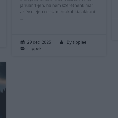
január 1-jén, ha nem szeretnénk már
az év elején rossz mintákat kialakítani.
…
29 dec, 2025
By
tipplee
Tippek