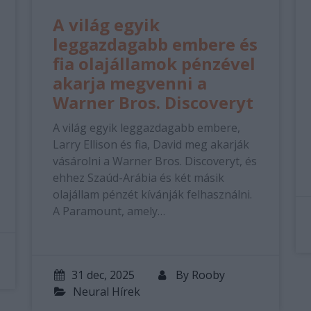
A világ egyik
leggazdagabb embere és
fia olajállamok pénzével
akarja megvenni a
Warner Bros. Discoveryt
A világ egyik leggazdagabb embere,
Larry Ellison és fia, David meg akarják
vásárolni a Warner Bros. Discoveryt, és
ehhez Szaúd-Arábia és két másik
olajállam pénzét kívánják felhasználni.
A Paramount, amely…
31 dec, 2025
By
Rooby
Neural Hírek