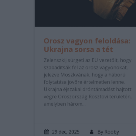
Orosz vagyon feloldása:
Ukrajna sorsa a tét
Zelenszkij sürgeti az EU vezetőit, hogy
szabadítsák fel az orosz vagyonokat,
jelezve Moszkvának, hogy a háború
folytatása jövőre értelmetlen lenne.
Ukrajna éjszakai dróntámadást hajtott
végre Oroszország Rosztovi területén,
amelyben három…
29 dec, 2025
By
Rooby