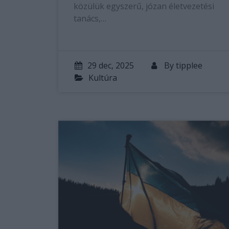
közülük egyszerű, józan életvezetési
tanács,…
29 dec, 2025
By
tipplee
Kultúra