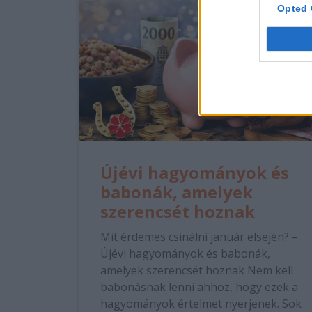
Opted 
Újévi hagyományok és
babonák, amelyek
szerencsét hoznak
Mit érdemes csinálni január elsején? –
Újévi hagyományok és babonák,
amelyek szerencsét hoznak Nem kell
babonásnak lenni ahhoz, hogy ezek a
hagyományok értelmet nyerjenek. Sok