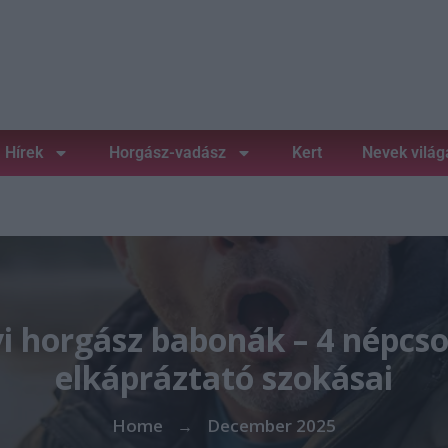
Hírek
Horgász-vadász
Kert
Nevek világ
i horgász babonák – 4 népcs
elkápráztató szokásai
Home
December 2025
→