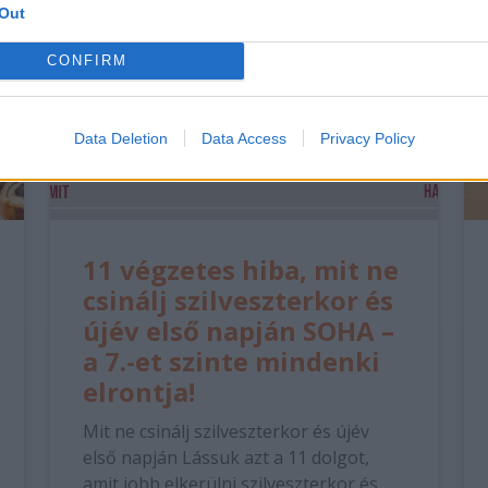
Out
CONFIRM
Data Deletion
Data Access
Privacy Policy
11 végzetes hiba, mit ne
csinálj szilveszterkor és
újév első napján SOHA –
a 7.-et szinte mindenki
elrontja!
Mit ne csinálj szilveszterkor és újév
első napján Lássuk azt a 11 dolgot,
amit jobb elkerülni szilveszterkor és