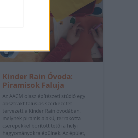
Kinder Rain Óvoda:
Piramisok Faluja
Az AACM olasz építészeti stúdió egy
absztrakt falusias szerkezetet
tervezett a Kinder Rain óvodában,
melynek piramis alakú, terrakotta
cserepekkel borított tetői a helyi
hagyományokra épülnek. Az épület,