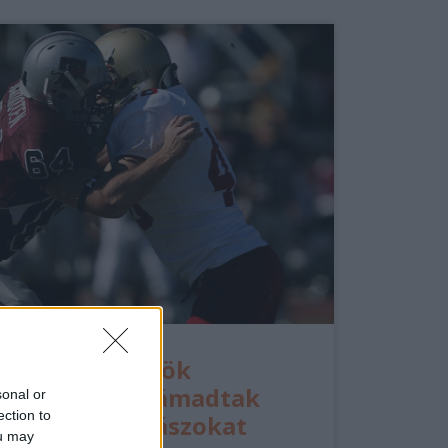
Kínai partiőrök
vízágyúval támadtak
sonal or
ection to
filippínó halászokat
ou may