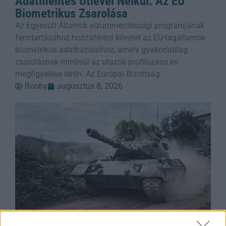
Adatmentes Útlevél Nélkül: Az EU
Biometrikus Zsarolása
Az Egyesült Államok vízummentességi programjának
fenntartásához hozzáférést követel az EU-tagállamok
biometrikus adatbázisaihoz, amely gyakorlatilag
zsarolásnak minősül az utazók profilozása és
megfigyelése terén. Az Európai Bizottság
Rooby
augusztus 8, 2026