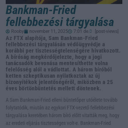
Bankman-Fried
fellebbezési tárgyalása
Rooby
november 11, 2025
7:01 de.
[post-views]
Az FTX alapítója, Sam Bankman-Fried
fellebbezési tárgyalásán védőügyvédje a
korábbi per tisztességtelenségére hivatkozott.
A bíróság megkérdőjelezte, hogy a jogi
tanácsadók bevonása mentesíthette volna
felelősség alól a vádlottat. A három bíróból
ketten szkeptikusan nyilatkoztak az új
bizonyítékok jelentőségéről, miközben a 25
éves börtönbüntetés mellett döntenek.
A Sam Bankman-Fried elleni büntetőper utóélete tovább
folytatódik, miután az egykori FTX-vezető fellebbezési
tárgyalása keretében három bíró előtt vitatták meg, hogy
az eredeti eljárás tisztességes volt-e. Bankman-Fried