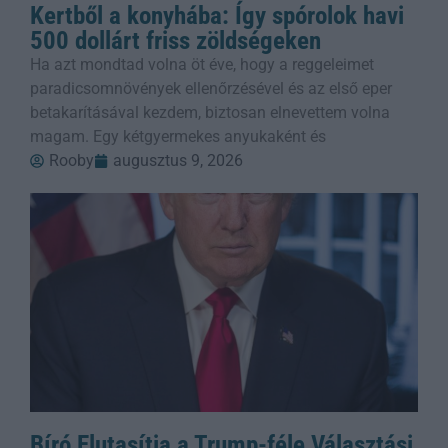
Kertből a konyhába: Így spórolok havi
500 dollárt friss zöldségeken
Ha azt mondtad volna öt éve, hogy a reggeleimet
paradicsomnövények ellenőrzésével és az első eper
betakarításával kezdem, biztosan elnevettem volna
magam. Egy kétgyermekes anyukaként és
Rooby
augusztus 9, 2026
Bíró Elutasítja a Trump-féle Választási