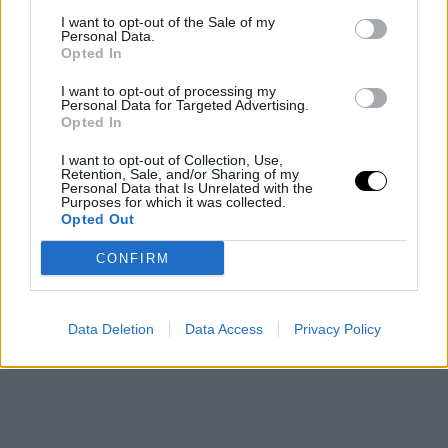
A ciklosporiasis járvány miatt több amerikai étterem is
I want to opt-out of the Sale of my
levette étlapjáról a friss zöldségeket, miközben a
Personal Data.
Opted In
fertőzés több száz embert érinthet. Az Egyesült
Államokban tomboló parazita-fertőzés
I want to opt-out of processing my
Personal Data for Targeted Advertising.
Rooby
augusztus 8, 2026
Opted In
Még több cikk
I want to opt-out of Collection, Use,
Retention, Sale, and/or Sharing of my
Personal Data that Is Unrelated with the
Purposes for which it was collected.
Opted Out
CONFIRM
Data Deletion
Data Access
Privacy Policy