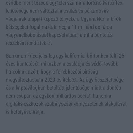
csődbe ment tőzsde ügyfelei számára történő kártérítés
lehetősége nem változtat a csalás és pénzmosás
vádjainak alapját képező tényeken. Ugyanakkor a bírók
kétségeket fogalmaztak meg a 11 milliárd dolláros
vagyonelkobolással kapcsolatban, amit a büntetés
részeként rendeltek el.
Bankman-Fried jelenleg egy kaliforniai börtönben tölti 25
éves büntetését, miközben a családja és védői tovább
harcolnak azért, hogy a fellebbezési bíróság
megváltoztassa a 2023-as ítéletet. Az ügy összetettsége
és a kriptovilágban betöltött jelentősége miatt a döntés
nem csupán az egykori milliárdos sorsát, hanem a
digitális eszközök szabályozási környezetének alakulását
is befolyásolhatja.