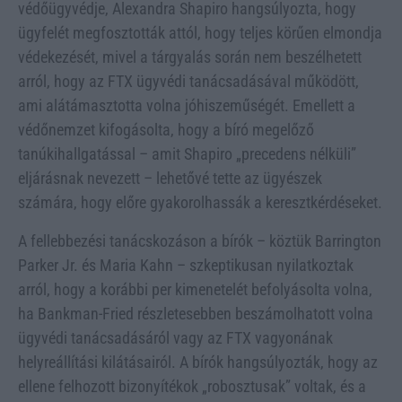
védőügyvédje, Alexandra Shapiro hangsúlyozta, hogy
ügyfelét megfosztották attól, hogy teljes körűen elmondja
védekezését, mivel a tárgyalás során nem beszélhetett
arról, hogy az FTX ügyvédi tanácsadásával működött,
ami alátámasztotta volna jóhiszeműségét. Emellett a
védőnemzet kifogásolta, hogy a bíró megelőző
tanúkihallgatással – amit Shapiro „precedens nélküli”
eljárásnak nevezett – lehetővé tette az ügyészek
számára, hogy előre gyakorolhassák a keresztkérdéseket.
A fellebbezési tanácskozáson a bírók – köztük Barrington
Parker Jr. és Maria Kahn – szkeptikusan nyilatkoztak
arról, hogy a korábbi per kimenetelét befolyásolta volna,
ha Bankman-Fried részletesebben beszámolhatott volna
ügyvédi tanácsadásáról vagy az FTX vagyonának
helyreállítási kilátásairól. A bírók hangsúlyozták, hogy az
ellene felhozott bizonyítékok „robosztusak” voltak, és a