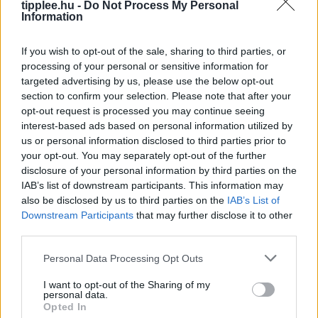
Bastion Óriás: Miért Kellene a World of
tipplee.hu -
Do Not Process My Personal
Information
Warcraftnak is Ilyen Tank?
Egy igazi tank osztály, a másik meg csak egy játékos,
If you wish to opt-out of the sale, sharing to third parties, or
aki öltözködik – ki tudod találni, melyik melyik? A Final
processing of your personal or sensitive information for
Fantasy XIV új Bastion kasztja,
targeted advertising by us, please use the below opt-out
Rooby
augusztus 8, 2026
section to confirm your selection. Please note that after your
opt-out request is processed you may continue seeing
interest-based ads based on personal information utilized by
us or personal information disclosed to third parties prior to
your opt-out. You may separately opt-out of the further
disclosure of your personal information by third parties on the
IAB’s list of downstream participants. This information may
also be disclosed by us to third parties on the
IAB’s List of
Downstream Participants
that may further disclose it to other
third parties.
Personal Data Processing Opt Outs
I want to opt-out of the Sharing of my
A Parazita Ami Felforgatja Az
personal data.
Éttermek Menüjét
Opted In