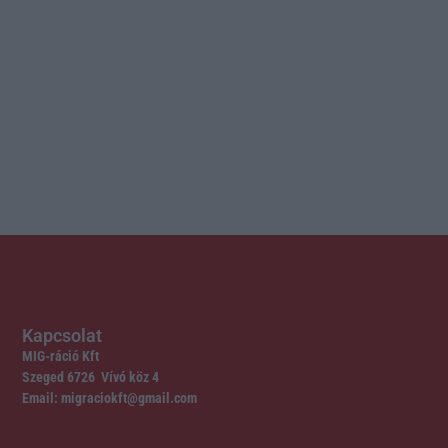
Kapcsolat
MIG-ráció Kft
Szeged 6726 Vívó köz 4
Email: migraciokft@gmail.com