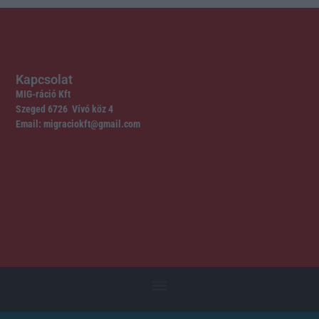
Kapcsolat
MIG-ráció Kft
Szeged 6726 Vívó köz 4
Email: migraciokft@gmail.com