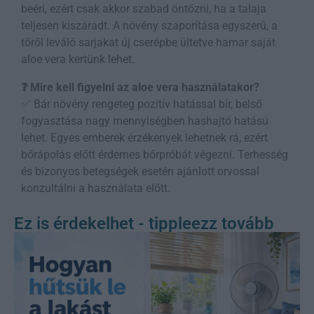
beéri, ezért csak akkor szabad öntözni, ha a talaja
teljesen kiszáradt. A növény szaporítása egyszerű, a
tőről leváló sarjakat új cserépbe ültetve hamar saját
aloe vera kertünk lehet.
❓ Mire kell figyelni az aloe vera használatakor?
✅ Bár növény rengeteg pozitív hatással bír, belső
fogyasztása nagy mennyiségben hashajtó hatású
lehet. Egyes emberek érzékenyek lehetnek rá, ezért
bőrápolás előtt érdemes bőrpróbát végezni. Terhesség
és bizonyos betegségek esetén ajánlott orvossal
konzultálni a használata előtt.
Ez is érdekelhet - tippleezz tovább