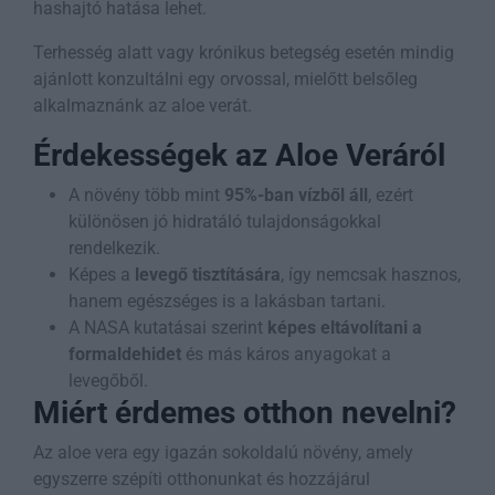
hashajtó hatása lehet.
Terhesség alatt vagy krónikus betegség esetén mindig
ajánlott konzultálni egy orvossal, mielőtt belsőleg
alkalmaznánk az aloe verát.
Érdekességek az Aloe Veráról
A növény több mint
95%-ban vízből áll
, ezért
különösen jó hidratáló tulajdonságokkal
rendelkezik.
Képes a
levegő tisztítására
, így nemcsak hasznos,
hanem egészséges is a lakásban tartani.
A NASA kutatásai szerint
képes eltávolítani a
formaldehidet
és más káros anyagokat a
levegőből.
Miért érdemes otthon nevelni?
Az aloe vera egy igazán sokoldalú növény, amely
egyszerre szépíti otthonunkat és hozzájárul