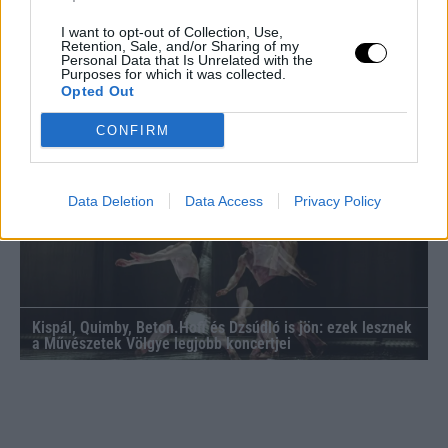
I want to opt-out of Collection, Use,
Retention, Sale, and/or Sharing of my
Personal Data that Is Unrelated with the
Purposes for which it was collected.
Opted Out
Ortek masszírozók a mindennapi testápoláshoz
CONFIRM
Data Deletion
Data Access
Privacy Policy
Kispál, Quimby, Beton.Hofi és Dzsúdló is jön: ezek lesznek
a Művészetek Völgye legjobb koncertjei