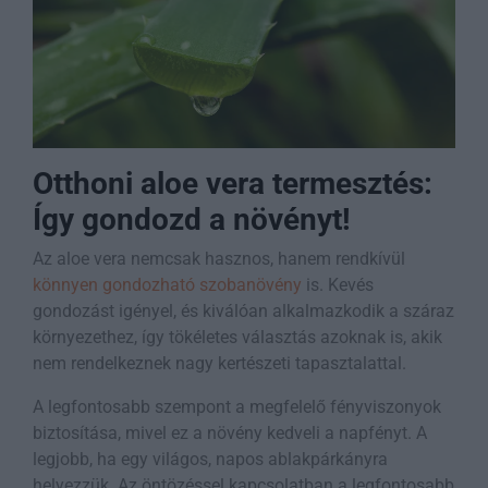
Otthoni aloe vera termesztés:
Így gondozd a növényt!
Az aloe vera nemcsak hasznos, hanem rendkívül
könnyen gondozható szobanövény
is. Kevés
gondozást igényel, és kiválóan alkalmazkodik a száraz
környezethez, így tökéletes választás azoknak is, akik
nem rendelkeznek nagy kertészeti tapasztalattal.
A legfontosabb szempont a megfelelő fényviszonyok
biztosítása, mivel ez a növény kedveli a napfényt. A
legjobb, ha egy világos, napos ablakpárkányra
helyezzük. Az öntözéssel kapcsolatban a legfontosabb