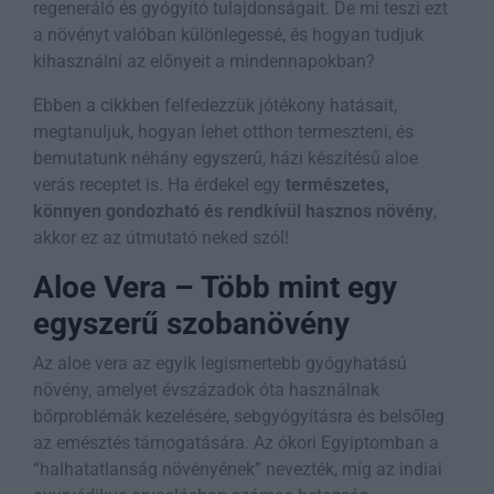
regeneráló és gyógyító tulajdonságait. De mi teszi ezt
a növényt valóban különlegessé, és hogyan tudjuk
kihasználni az előnyeit a mindennapokban?
Ebben a cikkben felfedezzük jótékony hatásait,
megtanuljuk, hogyan lehet otthon termeszteni, és
bemutatunk néhány egyszerű, házi készítésű aloe
verás receptet is. Ha érdekel egy
természetes,
könnyen gondozható és rendkívül hasznos növény
,
akkor ez az útmutató neked szól!
Aloe Vera – Több mint egy
egyszerű szobanövény
Az aloe vera az egyik legismertebb gyógyhatású
növény, amelyet évszázadok óta használnak
bőrproblémák kezelésére, sebgyógyításra és belsőleg
az emésztés támogatására. Az ókori Egyiptomban a
“halhatatlanság növényének” nevezték, míg az indiai