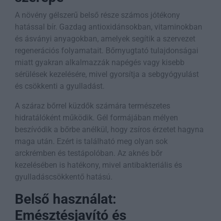
A növény gélszerű belső része számos jótékony
hatással bír. Gazdag antioxidánsokban, vitaminokban
és ásványi anyagokban, amelyek segítik a szervezet
regenerációs folyamatait. Bőrnyugtató tulajdonságai
miatt gyakran alkalmazzák napégés vagy kisebb
sérülések kezelésére, mivel gyorsítja a sebgyógyulást
és csökkenti a gyulladást.
A száraz bőrrel küzdők számára természetes
hidratálóként működik. Gél formájában mélyen
beszívódik a bőrbe anélkül, hogy zsíros érzetet hagyna
maga után. Ezért is található meg olyan sok
arckrémben és testápolóban. Az aknés bőr
kezelésében is hatékony, mivel antibakteriális és
gyulladáscsökkentő hatású.
Belső használat:
Emésztésjavító és