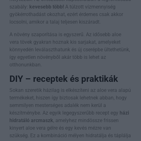
szabály:
kevesebb több!
A túlzott vízmennyiség
gyökérrothadást okozhat, ezért érdemes csak akkor
locsolni, amikor a talaj teljesen kiszáradt.
A növény szaporítása is egyszerű. Az idősebb aloe
vera tövek gyakran hoznak kis sarjakat, amelyeket
könnyedén leválaszthatunk és új cserépbe ültethetünk,
így egyetlen növényből akár több is lehet az
otthonunkban.
DIY – receptek és praktikák
Sokan szeretik házilag is elkészíteni az aloe vera alapú
termékeket, hiszen így biztosak lehetnek abban, hogy
semmilyen mesterséges adalék nem kerül a
készítménybe. Az egyik legegyszerűbb recept egy
házi
hidratáló arcmaszk
, amelyhez mindössze frissen
kinyert aloe vera gélre és egy kevés mézre van
szükség. Ez a kombináció mélyen hidratálja és táplálja