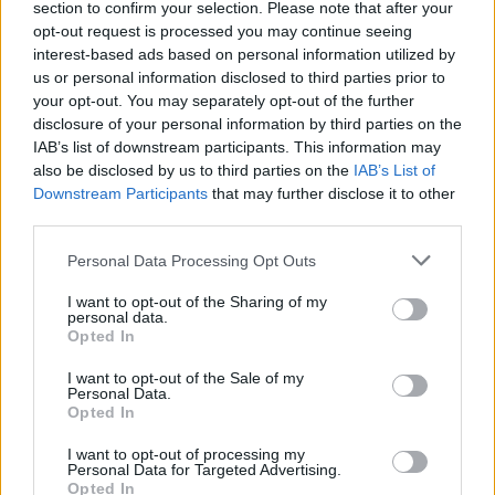
section to confirm your selection. Please note that after your
opt-out request is processed you may continue seeing
interest-based ads based on personal information utilized by
us or personal information disclosed to third parties prior to
Hogyan mondj nemet a főnöködnek anélkül, hogy
your opt-out. You may separately opt-out of the further
kirúgnának? – Útmutató az asszertív munkahelyi
kommunikációhoz
disclosure of your personal information by third parties on the
IAB’s list of downstream participants. This information may
also be disclosed by us to third parties on the
IAB’s List of
Downstream Participants
that may further disclose it to other
third parties.
Personal Data Processing Opt Outs
I want to opt-out of the Sharing of my
personal data.
Opted In
Magnézium szerepe az izomregenerációban és
sportteljesítményben
I want to opt-out of the Sale of my
Personal Data.
Opted In
I want to opt-out of processing my
Personal Data for Targeted Advertising.
Opted In