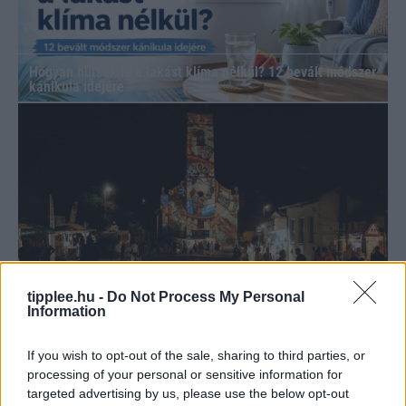
Hogyan hűtsük le a lakást klíma nélkül? 12 bevált módszer
kánikula idejére
Szilágyi Csilla szobra és a Vadvirágom projekt:
fenntarthatóság és kortárs művészet a 35. Művészetek
tipplee.hu -
Do Not Process My Personal
Völgyében
Information
If you wish to opt-out of the sale, sharing to third parties, or
processing of your personal or sensitive information for
targeted advertising by us, please use the below opt-out