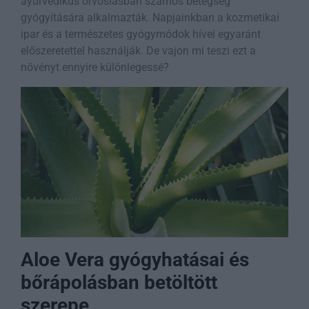
ayurvédikus orvoslásban számos betegség
gyógyítására alkalmazták. Napjainkban a kozmetikai
ipar és a természetes gyógymódok hívei egyaránt
előszeretettel használják. De vajon mi teszi ezt a
növényt ennyire különlegessé?
Aloe Vera gyógyhatásai és
bőrápolásban betöltött
szerepe