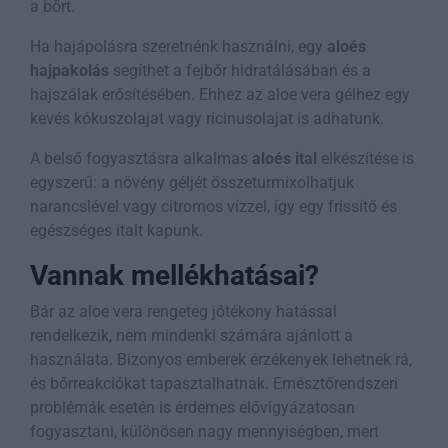
a bőrt.
Ha hajápolásra szeretnénk használni, egy
aloés
hajpakolás
segíthet a fejbőr hidratálásában és a
hajszálak erősítésében. Ehhez az aloe vera gélhez egy
kevés kókuszolajat vagy ricinusolajat is adhatunk.
A belső fogyasztásra alkalmas
aloés ital
elkészítése is
egyszerű: a növény géljét összeturmixolhatjuk
narancslével vagy citromos vízzel, így egy frissítő és
egészséges italt kapunk.
Vannak mellékhatásai?
Bár az aloe vera rengeteg jótékony hatással
rendelkezik, nem mindenki számára ajánlott a
használata. Bizonyos emberek érzékenyek lehetnek rá,
és bőrreakciókat tapasztalhatnak. Emésztőrendszeri
problémák esetén is érdemes elővigyázatosan
fogyasztani, különösen nagy mennyiségben, mert