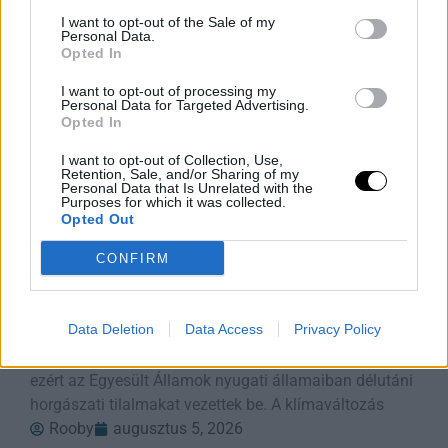
Rooby
augusztus 5, 2026
I want to opt-out of the Sale of my
Personal Data.
Opted In
I want to opt-out of processing my
Personal Data for Targeted Advertising.
Opted In
I want to opt-out of Collection, Use,
Retention, Sale, and/or Sharing of my
Personal Data that Is Unrelated with the
Purposes for which it was collected.
Opted Out
CONFIRM
Aszály és hőség: bezárják a
pisztrángvizeket
Data Deletion
Data Access
Privacy Policy
LIVINGSTON, Mont. (AP) – A hőség miatt rekordmagas
vízhőmérséklet veszélyezteti a pisztrángállományt,
ezért az Egyesült Államok nyugati államaiban délutáni
horgászati tilalmakat vezettek be. A klímaváltozás
Rooby
augusztus 5, 2026