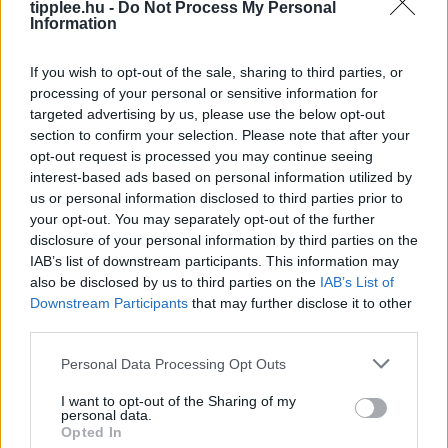
tipplee.hu -
Do Not Process My Personal
Information
If you wish to opt-out of the sale, sharing to third parties, or
processing of your personal or sensitive information for
targeted advertising by us, please use the below opt-out
section to confirm your selection. Please note that after your
opt-out request is processed you may continue seeing
interest-based ads based on personal information utilized by
us or personal information disclosed to third parties prior to
your opt-out. You may separately opt-out of the further
disclosure of your personal information by third parties on the
IAB’s list of downstream participants. This information may
Duna Rekord Alacsony Vízszintje:
also be disclosed by us to third parties on the
IAB’s List of
Bénul a Paksi Atomerőmű
Downstream Participants
that may further disclose it to other
third parties.
A Duna vízszintje rekordalacsony szintre süllyedt
Európa szárazsága miatt, ami miatt Magyarország
Personal Data Processing Opt Outs
kénytelen volt leállítani egyetlen atomerőművét, a
Paksi Atomerőművet. A szovjet korszakból származó
I want to opt-out of the Sharing of my
personal data.
reaktorok
Opted In