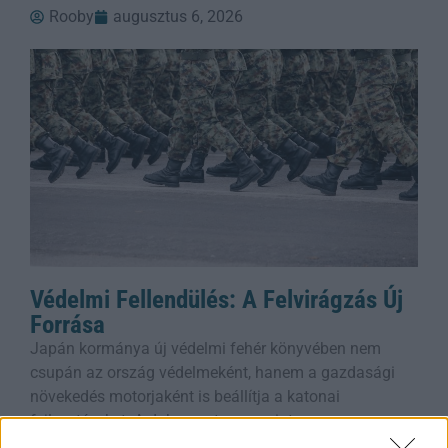
Rooby
augusztus 6, 2026
Védelmi Fellendülés: A Felvirágzás Új
Forrása
Japán kormánya új védelmi fehér könyvében nem
csupán az ország védelmeként, hanem a gazdasági
növekedés motorjaként is beállítja a katonai
fejlesztéseket. A dokumentum szerint a
Rooby
augusztus 6, 2026