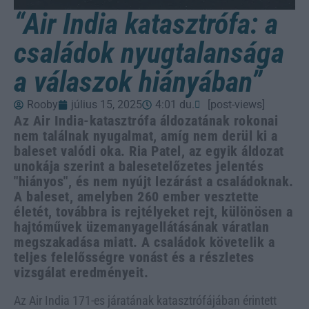
“Air India katasztrófa: a
családok nyugtalansága
a válaszok hiányában”
Rooby
július 15, 2025
4:01 du.
[post-views]
Az Air India-katasztrófa áldozatának rokonai
nem találnak nyugalmat, amíg nem derül ki a
baleset valódi oka. Ria Patel, az egyik áldozat
unokája szerint a balesetelőzetes jelentés
"hiányos", és nem nyújt lezárást a családoknak.
A baleset, amelyben 260 ember vesztette
életét, továbbra is rejtélyeket rejt, különösen a
hajtóművek üzemanyagellátásának váratlan
megszakadása miatt. A családok követelik a
teljes felelősségre vonást és a részletes
vizsgálat eredményeit.
Az Air India 171-es járatának katasztrófájában érintett