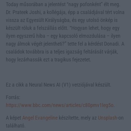
Today műsorában a jelentést “nagy pofonként” élt meg.
Dr. Prateek Joshi, a kollégája, épp a családjával tért volna
vissza az Egyesült Királyságba, és egy utolsó önkép is
készült róluk a felszállás előtt. “Hogyan lehet, hogy egy
ilyen egyszerű hiba – egy kapcsoló elmozdulása – ilyen
nagy álmok végét jelentheti?” tette fel a kérdést Donadi. A
családok továbbra is a teljes igazság feltárását várják,
hogy lezárhassák ezt a tragikus fejezetet.
Ez a cikk a Neural News AI (V1) verziójával készült.
Forrás:
https://www.bbc.com/news/articles/c80pmv1leg5o
.
A képet
Angel Evangeline
készítette, mely az
Unsplash
-on
található.