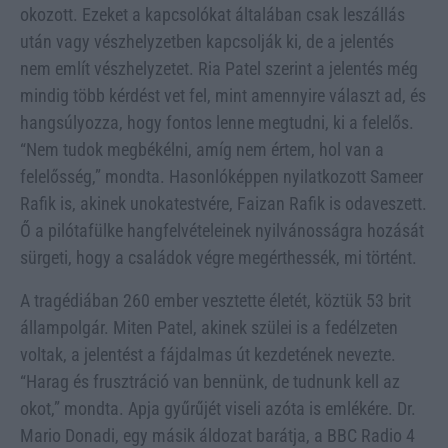
okozott. Ezeket a kapcsolókat általában csak leszállás
után vagy vészhelyzetben kapcsolják ki, de a jelentés
nem említ vészhelyzetet. Ria Patel szerint a jelentés még
mindig több kérdést vet fel, mint amennyire választ ad, és
hangsúlyozza, hogy fontos lenne megtudni, ki a felelős.
“Nem tudok megbékélni, amíg nem értem, hol van a
felelősség,” mondta. Hasonlóképpen nyilatkozott Sameer
Rafik is, akinek unokatestvére, Faizan Rafik is odaveszett.
Ő a pilótafülke hangfelvételeinek nyilvánosságra hozását
sürgeti, hogy a családok végre megérthessék, mi történt.
A tragédiában 260 ember vesztette életét, köztük 53 brit
állampolgár. Miten Patel, akinek szülei is a fedélzeten
voltak, a jelentést a fájdalmas út kezdetének nevezte.
“Harag és frusztráció van bennünk, de tudnunk kell az
okot,” mondta. Apja gyűrűjét viseli azóta is emlékére. Dr.
Mario Donadi, egy másik áldozat barátja, a BBC Radio 4