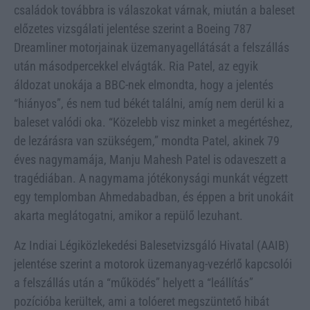
családok továbbra is válaszokat várnak, miután a baleset
előzetes vizsgálati jelentése szerint a Boeing 787
Dreamliner motorjainak üzemanyagellátását a felszállás
után másodpercekkel elvágták. Ria Patel, az egyik
áldozat unokája a BBC-nek elmondta, hogy a jelentés
“hiányos”, és nem tud békét találni, amíg nem derül ki a
baleset valódi oka. “Közelebb visz minket a megértéshez,
de lezárásra van szükségem,” mondta Patel, akinek 79
éves nagymamája, Manju Mahesh Patel is odaveszett a
tragédiában. A nagymama jótékonysági munkát végzett
egy templomban Ahmedabadban, és éppen a brit unokáit
akarta meglátogatni, amikor a repülő lezuhant.
Az Indiai Légiközlekedési Balesetvizsgáló Hivatal (AAIB)
jelentése szerint a motorok üzemanyag-vezérlő kapcsolói
a felszállás után a “működés” helyett a “leállítás”
pozícióba kerültek, ami a tolóeret megszüntető hibát