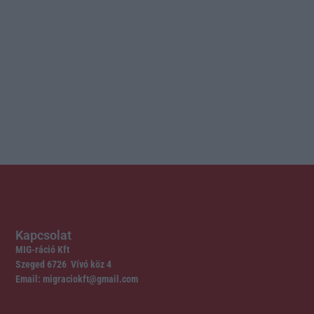
Kapcsolat
MIG-ráció Kft
Szeged 6726 Vívó köz 4
Email: migraciokft@gmail.com