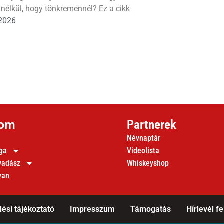
nélkül, hogy tönkremennél? Ez a cikk
 2026
lom
Partnerek
Névnaptár
ága
Videolista
 vadász
Whiskeyshop
van
ési tájékoztató
Impresszum
Támogatás
Hírlevél fe