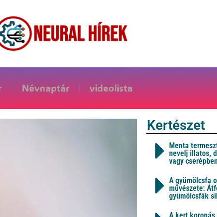
r
Névnaptár
videolista
Kertészet
Menta termeszt
nevelj illatos,
vagy cserépbe
A gyümölcsfa o
művészete: Átf
gyümölcsfák s
A kert koronás 