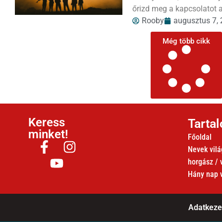
őrizd meg a kapcsolatot a
Rooby
augusztus 7,
Még több cikk
Keress
Tarta
minket!
Főoldal
Nevek vil
horgász /
Hány nap 
Adatkezel