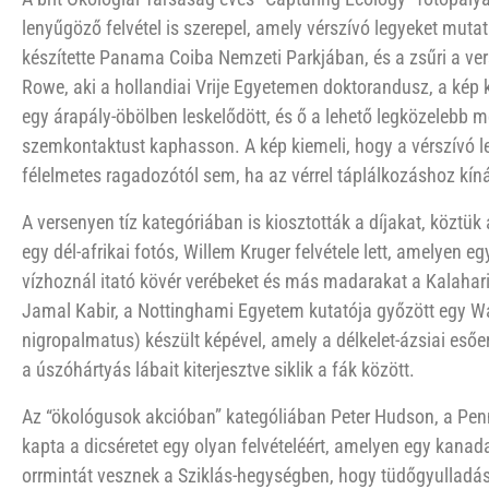
lenyűgöző felvétel is szerepel, amely vérszívó legyeket muta
készítette Panama Coiba Nemzeti Parkjában, és a zsűri a ve
Rowe, aki a hollandiai Vrije Egyetemen doktorandusz, a kép 
egy árapály-öbölben leskelődött, és ő a lehető legközelebb 
szemkontaktust kaphasson. A kép kiemeli, hogy a vérszívó l
félelmetes ragadozótól sem, ha az vérrel táplálkozáshoz kíná
A versenyen tíz kategóriában is kiosztották a díjakat, köztü
egy dél-afrikai fotós, Willem Kruger felvétele lett, amelyen 
vízhoznál itató kövér verébeket és más madarakat a Kalahari
Jamal Kabir, a Nottinghami Egyetem kutatója győzött egy W
nigropalmatus) készült képével, amely a délkelet-ázsiai eső
a úszóhártyás lábait kiterjesztve siklik a fák között.
Az “ökológusok akcióban” katególiában Peter Hudson, a Penn
kapta a dicséretet egy olyan felvételéért, amelyen egy kana
orrmintát vesznek a Sziklás-hegységben, hogy tüdőgyulladás 