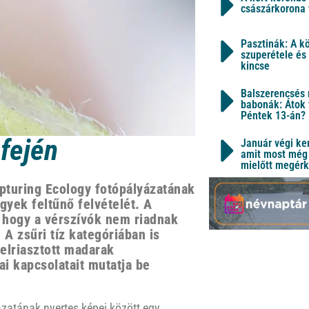
császárkorona 
Pasztinák: A k
szuperétele és
kincse
Balszerencsés 
babonák: Átok 
Péntek 13-án?
 fején
Január végi ker
amit most még 
mielőtt megérk
apturing Ecology fotópályázatának
gyek feltűnő felvételét. A
 hogy a vérszívók nem riadnak
A zsűri tíz kategóriában is
felriasztott madarak
ai kapcsolatait mutatja be
ázatának nyertes képei között egy