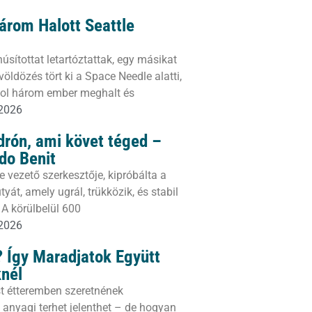
Három Halott Seattle
sítottat letartóztattak, egy másikat
öldözés tört ki a Space Needle alatti,
ahol három ember meghalt és
 2026
drón, ami követ téged –
do Benit
e vezető szerkesztője, kipróbálta a
yát, amely ugrál, trükközik, és stabil
 A körülbelül 600
 2026
 Így Maradjatok Együtt
knél
t étteremben szeretnének
 anyagi terhet jelenthet – de hogyan