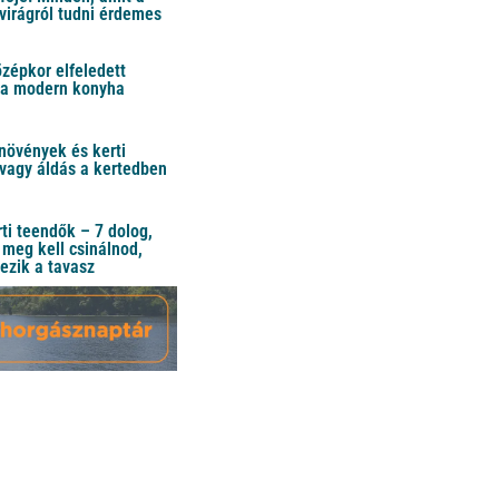
virágról tudni érdemes
özépkor elfeledett
 a modern konyha
növények és kerti
vagy áldás a kertedben
ti teendők – 7 dolog,
meg kell csinálnod,
ezik a tavasz