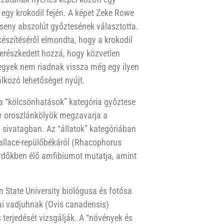
t egy krokodil fején. A képet Zeke Rowe
rseny abszolút győztesének választotta.
készítéséről elmondta, hogy a krokodil
merészkedett hozzá, hogy közvetlen
egyek nem riadnak vissza még egy ilyen
lkozó lehetőséget nyújt.
k a “kölcsönhatások” kategória győztese
egy oroszlánkölyök megzavarja a
 sivatagban. Az “állatok” kategóriában
allace-repülőbékáról (Rhacophorus
erdőkben élő amfibiumot mutatja, amint
 State University biológusa és fotósa
dai vadjuhnak (Ovis canadensis)
terjedését vizsgálják. A “növények és