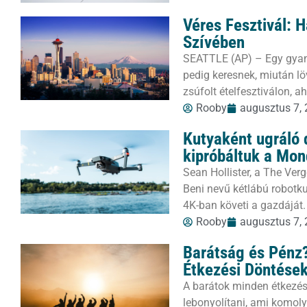
Véres Fesztivál: 
Szívében
SEATTLE (AP) – Egy gyanú
pedig keresnek, miután löv
zsúfolt ételfesztiválon, 
Rooby
augusztus 7,
Kutyaként ugráló 
kipróbáltuk a Mon
Sean Hollister, a The Verg
Beni nevű kétlábú robotkut
4K-ban követi a gazdáját.
Rooby
augusztus 7,
Barátság és Pénz?
Étkezési Döntése
A barátok minden étkezés
lebonyolítani, ami komoly