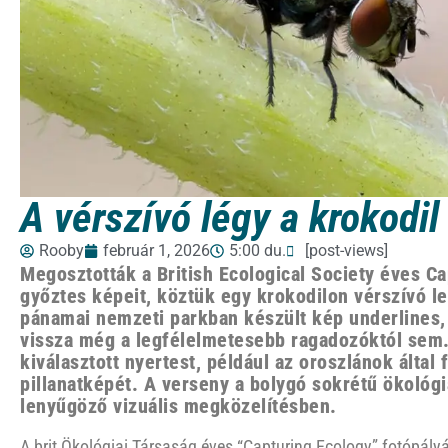
A vérszívó légy a krokodil
Rooby
február 1, 2026
5:00 du.
[post-views]
Megosztották a British Ecological Society éves C
győztes képeit, köztük egy krokodilon vérszívó le
pánamai nemzeti parkban készült kép underlines,
vissza még a legfélelmetesebb ragadozóktól sem. 
kiválasztott nyertest, például az oroszlánok által 
pillanatképét. A verseny a bolygó sokrétű ökológi
lenyűgöző vizuális megközelítésben.
A brit Ökológiai Társaság éves “Capturing Ecology” fotópály