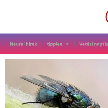
Neural hírek
tipplee
Vetési naptá