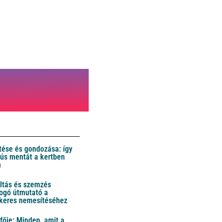
ése és gondozása: így
 dús mentát a kertben
n
ltás és szemzés
ogó útmutató a
ikeres nemesítéséhez
fője: Minden, amit a