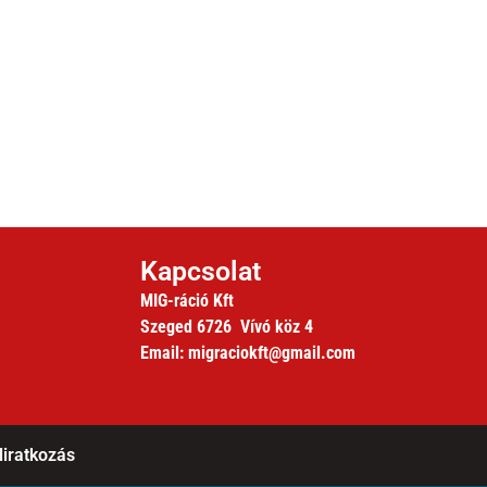
Kapcsolat
MIG-ráció Kft
Szeged 6726 Vívó köz 4
Email: migraciokft@gmail.com
liratkozás