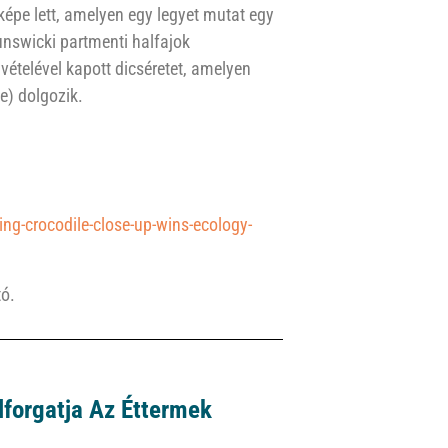
épe lett, amelyen egy legyet mutat egy
nswicki partmenti halfajok
vételével kapott dicséretet, amelyen
e) dolgozik.
ng-crocodile-close-up-wins-ecology-
tó.
lforgatja Az Éttermek