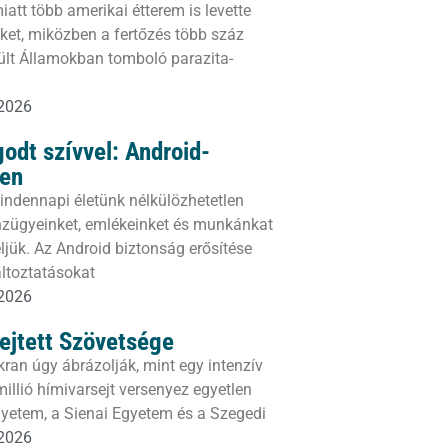
iatt több amerikai étterem is levette
geket, miközben a fertőzés több száz
sült Államokban tomboló parazita-
 2026
odt szívvel: Android-
ben
ndennapi életünk nélkülözhetetlen
énzügyeinket, emlékeinket és munkánkat
ljük. Az Android biztonság erősítése
áltoztatásokat
 2026
ejtett Szövetsége
ran úgy ábrázolják, mint egy intenzív
illió hímivarsejt versenyez egyetlen
gyetem, a Sienai Egyetem és a Szegedi
 2026