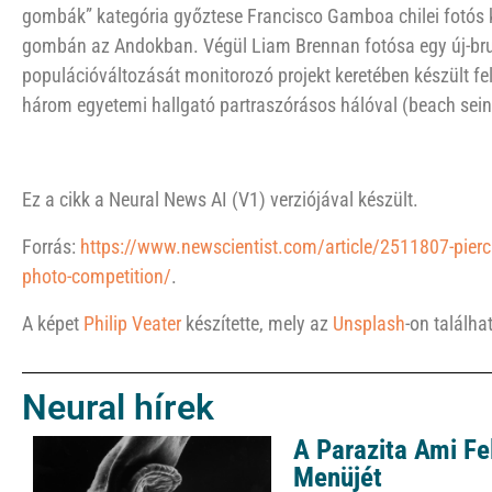
gombák” kategória győztese Francisco Gamboa chilei fotós k
gombán az Andokban. Végül Liam Brennan fotósa egy új-bru
populációváltozását monitorozó projekt keretében készült fel
három egyetemi hallgató partraszórásos hálóval (beach sein
Ez a cikk a Neural News AI (V1) verziójával készült.
Forrás:
https://www.newscientist.com/article/2511807-pierci
photo-competition/
.
A képet
Philip Veater
készítette, mely az
Unsplash
-on találha
Neural hírek
A Parazita Ami Fe
Menüjét