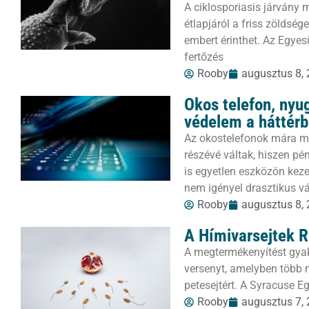
A ciklosporiasis járvány m
étlapjáról a friss zöldsé
embert érinthet. Az Egye
fertőzés
Rooby
augusztus 8,
Okos telefon, nyug
védelem a háttér
Az okostelefonok mára mi
részévé váltak, hiszen p
is egyetlen eszközön keze
nem igényel drasztikus v
Rooby
augusztus 8,
A Hímivarsejtek R
A megtermékenyítést gyak
versenyt, amelyben több m
petesejtért. A Syracuse E
Rooby
augusztus 7,