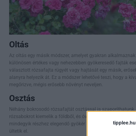
Oltás
Az oltás egy másik módszer, amelyet gyakran alkalmaznak 
különösen értékes vagy nehezebben gyökeresedő fajták es
választott rózsafajta rügyét vagy hajtását egy másik, erőse
alanyra helyezik át. Ez a módszer lehetővé teszi, hogy a kív
megőrizve, mégis erősebb növényt neveljen.
Osztás
Néhány bokrosodó rózsafajtát osztással is szaporíthatunk.
rózsabokrot kiemelik a földből, és óvatosan szétválasztják
tipplee.hu
mindegyik részhez elegendő gyökér és rügy tartozzon. Ezut
ültetik el.