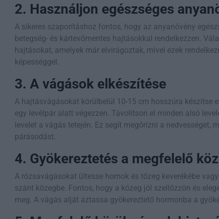
2. Használjon egészséges anyan
A sikeres szaporításhoz fontos, hogy az anyanövény egészség
betegség- és kártevőmentes hajtásokkal rendelkezzen. Vál
hajtásokat, amelyek már elvirágoztak, mivel ezek rendelke
képességgel.
3. A vágások elkészítése
A hajtásvágásokat körülbelül 10-15 cm hosszúra készítse e
egy levélpár alatt végezzen. Távolítson el minden alsó level
levelet a vágás tetején. Ez segít megőrizni a nedvességet, 
párásodást.
4. Gyökereztetés a megfelelő kö
A rózsavágásokat ültesse homok és tőzeg keverékébe vagy k
szánt közegbe. Fontos, hogy a közeg jól szellőzzön és ele
meg. A vágás alját áztassa gyökereztető hormonba a gyöké