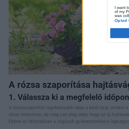
I want t
of my P
was col
Opted 
A rózsa szaporítása hajtásvá
1. Válassza ki a megfelelő időpon
A rózsaszaporítás legideálisabb ideje a késő nyár, amikor
olyan intenzíven, de még van elég ideje, hogy az új hajtások
Ebben az időszakban a vágások gyökereztetése a legnagyobb