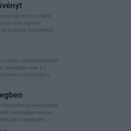
övényt
es legyen és jól fejlett,
asszon erős, egyéves
znek a legjobb gyökérképző
l, minden vágást közvetlenül
et, és hagyjon csak 2-3
miközben minimalizálja a
zegben
ifejezetten gyökereztetésre
gendő nedvességet tartson
rképzés elősegítésére.