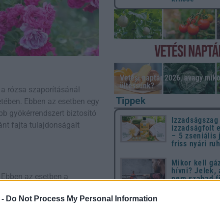
Vetési naptár 2026, avagy miko
ültessünk?
a rózsa szaporításánál
Tippek
etében. Ebben az esetben egy
bb gyökérrendszert biztosító
Izzadságszag
ánt fajta tulajdonságait
izzadságfolt 
– 5 zseniális 
friss nyári ru
Mikor kell gá
hívni? Jelek,
 Ebben az esetben a
nem szabad f
kívül hagyni
 a gyökértörzseket úgy, hogy
 -
Do Not Process My Personal Information
án a részeket külön-külön
10 dolog, ami
utál a húsvét