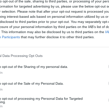
de senki nem
to opt-out of the sale, sharing to third parties, or processing of your per
formation for targeted advertising by us, please use the below opt-out s
Húsvét 2026: 
r selection. Please note that after your opt-out request is processed y
útmutató a
ly során a rózsa egyik
eing interest-based ads based on personal information utilized by us or
megújuláshoz
özben a hajtás csúcsa a föld
disclosed to third parties prior to your opt-out. You may separately opt-
hagyományok
modern ünnep
losure of your personal information by third parties on the IAB’s list of
jd később el lehet választani
készülődéshe
. This information may also be disclosed by us to third parties on the
IA
Participants
that may further disclose it to other third parties.
temetik el, hanem különálló
l Data Processing Opt Outs
 gyökereket fejleszteni.
o opt-out of the Sharing of my personal data.
Utónevek gyakorisága Magyar
erülete és a sajátos
1967 – 2024
In
l függően, hogy milyen
o opt-out of the Sale of my Personal Data.
In
to opt-out of processing my Personal Data for Targeted
ing.
In