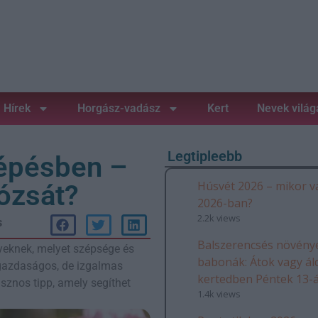
Hírek
Horgász-vadász
Kert
Nevek világ
Legtipleebb
lépésben –
Húsvét 2026 – mikor v
ózsát?
2026-ban?
2.2k views
s
Balszerencsés növénye
nyeknek, melyet szépsége és
babonák: Átok vagy ál
 gazdaságos, de izgalmas
kertedben Péntek 13-
asznos tipp, amely segíthet
1.4k views