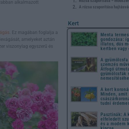
Rózsa szaporítása – módsze
krabban alkalmazott
A rózsa szaporítása hajtásv
Kert
vágás
. Ez magában foglalja a
Menta termes
gondozása: íg
levágását, amelyeket aztán
illatos, dús m
zer viszonylag egyszerű és
kertben vagy
A gyümölcsfa 
szemzés művé
Átfogó útmut
gyümölcsfák 
nemesítéséh
A kert koroná
Minden, amit
császárkorona
tudni érdeme
Pasztinák: A
elfeledett sz
és a modern 
kincse