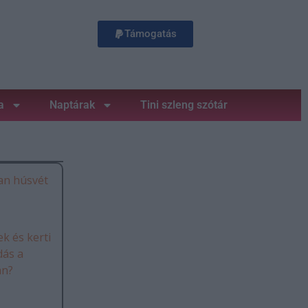
Támogatás
a
Naptárak
Tini szleng szótár
an húsvét
k és kerti
dás a
án?