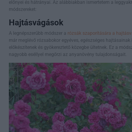
előnyei és hátrányai. Az alábbiakban ismertetem a leggya
módszereket:
Hajtásvágások
A legnépszerűbb módszer a
rózsák szaporítására a hajtás
már meglévő rózsabokor egyéves, egészséges hajtásainak 
előkészítenek és gyökereztető közegbe ültetnek. Ez a móds
nagyobb eséllyel megőrzi az anyanövény tulajdonságait.