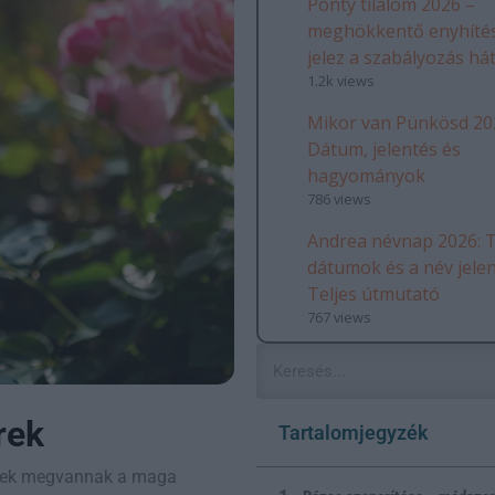
Ponty tilalom 2026 –
meghökkentő enyhítés
jelez a szabályozás há
1.2k views
Mikor van Pünkösd 20
Dátum, jelentés és
hagyományok
786 views
Andrea névnap 2026: T
dátumok és a név jele
Teljes útmutató
767 views
rek
Tartalomjegyzék
iknek megvannak a maga