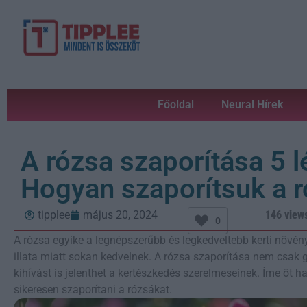
Főoldal
Neural Hírek
A rózsa szaporítása 5 
Hogyan szaporítsuk a r
tipplee
május 20, 2024
146 view
0
A rózsa egyike a legnépszerűbb és legkedveltebb kerti növé
illata miatt sokan kedvelnek. A rózsa szaporítása nem csak
kihívást is jelenthet a kertészkedés szerelmeseinek. Íme öt h
sikeresen szaporítani a rózsákat.