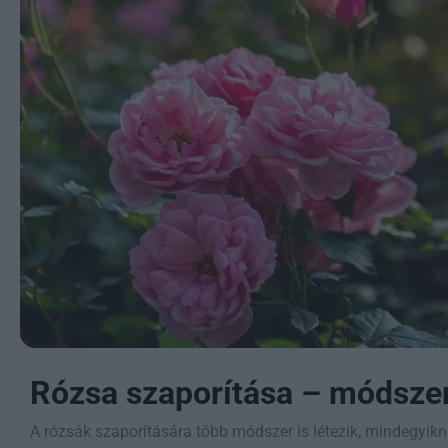
Rózsa szaporítása – módsze
A rózsák szaporítására több módszer is létezik, mindegy