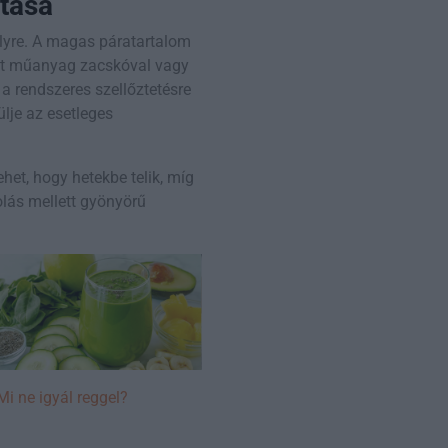
ítása
elyre. A magas páratartalom
okat műanyag zacskóval vagy
 a rendszeres szellőztetésre
lje az esetleges
het, hogy hetekbe telik, míg
olás mellett gyönyörű
Mi ne igyál reggel?