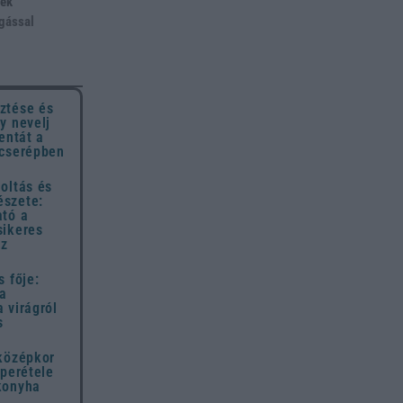
rek
ágással
ztése és
y nevelj
entát a
 cserépben
oltás és
szete:
ató a
sikeres
ez
s fője:
 a
 virágról
s
 középkor
uperétele
konyha