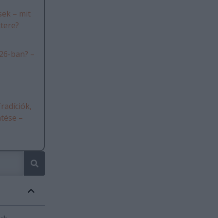
ek – mit
ttere?
26-ban? –
radíciók,
ntése –