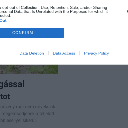
o opt-out of Collection, Use, Retention, Sale, and/or Sharing
ersonal Data that Is Unrelated with the Purposes for which it
lected.
Out
CONFIRM
Data Deletion
Data Access
Privacy Policy
gással
tot
 a növény már nem növekszik
 megerősödjenek a tél előtt.
 eséllyel sikerül.