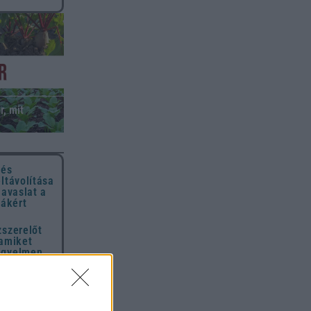
r, mit
 és
eltávolítása
javaslat a
hákért
zszerelőt
 amiket
igyelmen
t mindenki
hétfőben –