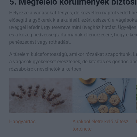
5. Megfelelő körülmények biztos
Helyezze a vágásokat fényes, de közvetlen naptól védett h
elősegíti a gyökerek kialakulását, ezért célszerű a vágás
üveggel lefedni, így teremtve mini üvegház hatást. Ügyeljen
és a közeg nedvességtartalmának ellenőrzésére, hogy elkerü
penészedést vagy rothadást.
A türelem kulcsfontosságú, amikor rózsákat szaporítunk. Le
a vágások gyökereket eresztenek, de kitartás és gondos áp
rózsabokrok nevelhetők a kertben.
Hangyaírtás
A rákból életre kelő sütész
története