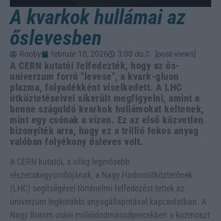
A kvarkok hullámai az
őslevesben
Rooby
február 10, 2026
3:00 du.
[post-views]
A CERN kutatói felfedezték, hogy az ős-
univerzum forró "levese", a kvark-gluon
plazma, folyadékként viselkedett. A LHC
ütköztetéseivel sikerült megfigyelni, amint a
benne száguldó kvarkok hullámokat keltenek,
mint egy csónak a vízen. Ez az első közvetlen
bizonyíték arra, hogy ez a trillió fokos anyag
valóban folyékony ősleves volt.
A CERN kutatói, a világ legerősebb
részecskegyorsítójának, a Nagy Hadronütköztetőnek
(LHC) segítségével történelmi felfedezést tettek az
univerzum legkorábbi anyagállapotával kapcsolatban. A
Nagy Bumm utáni milliódodmásodpercekben a kozmoszt