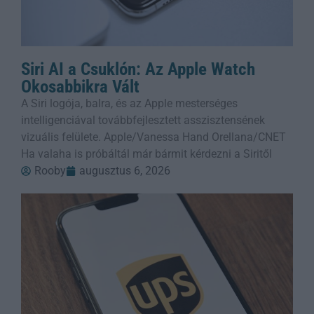
Siri AI a Csuklón: Az Apple Watch
Okosabbikra Vált
A Siri logója, balra, és az Apple mesterséges
intelligenciával továbbfejlesztett asszisztensének
vizuális felülete. Apple/Vanessa Hand Orellana/CNET
Ha valaha is próbáltál már bármit kérdezni a Siritől
Rooby
augusztus 6, 2026