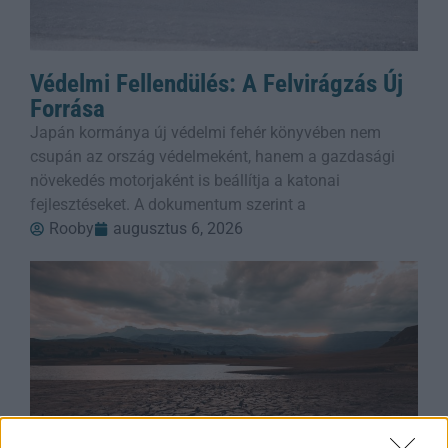
Védelmi Fellendülés: A Felvirágzás Új
Forrása
Japán kormánya új védelmi fehér könyvében nem
csupán az ország védelmeként, hanem a gazdasági
növekedés motorjaként is beállítja a katonai
fejlesztéseket. A dokumentum szerint a
Rooby
augusztus 6, 2026