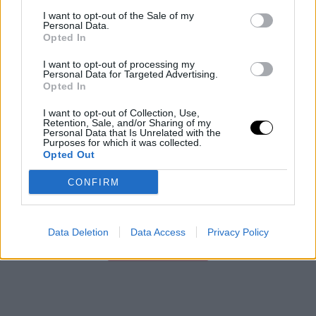
I want to opt-out of the Sale of my
Personal Data.
Opted In
Aszály és hőség: bezárják a
pisztrángvizeket
I want to opt-out of processing my
Personal Data for Targeted Advertising.
LIVINGSTON, Mont. (AP) – A hőség miatt rekordmagas
Opted In
vízhőmérséklet veszélyezteti a pisztrángállományt,
I want to opt-out of Collection, Use,
ezért az Egyesült Államok nyugati államaiban délutáni
Retention, Sale, and/or Sharing of my
horgászati tilalmakat vezettek be. A klímaváltozás
Personal Data that Is Unrelated with the
Purposes for which it was collected.
Rooby
augusztus 5, 2026
Opted Out
Még több cikk
CONFIRM
Data Deletion
Data Access
Privacy Policy