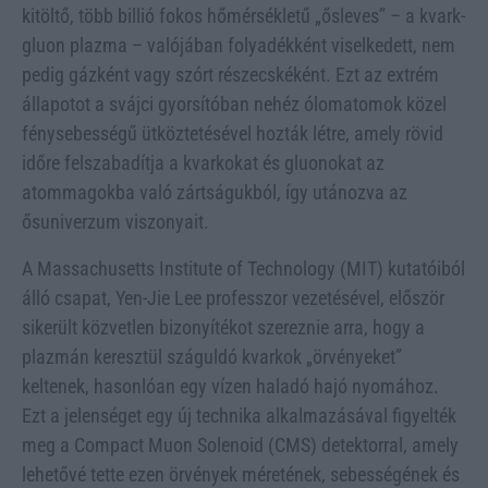
kitöltő, több billió fokos hőmérsékletű „ősleves” – a kvark-
gluon plazma – valójában folyadékként viselkedett, nem
pedig gázként vagy szórt részecskéként. Ezt az extrém
állapotot a svájci gyorsítóban nehéz ólomatomok közel
fénysebességű ütköztetésével hozták létre, amely rövid
időre felszabadítja a kvarkokat és gluonokat az
atommagokba való zártságukból, így utánozva az
ősuniverzum viszonyait.
A Massachusetts Institute of Technology (MIT) kutatóiból
álló csapat, Yen-Jie Lee professzor vezetésével, először
sikerült közvetlen bizonyítékot szereznie arra, hogy a
plazmán keresztül száguldó kvarkok „örvényeket”
keltenek, hasonlóan egy vízen haladó hajó nyomához.
Ezt a jelenséget egy új technika alkalmazásával figyelték
meg a Compact Muon Solenoid (CMS) detektorral, amely
lehetővé tette ezen örvények méretének, sebességének és