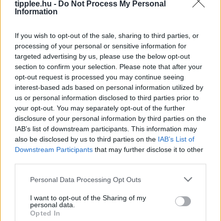
tipplee.hu -
Do Not Process My Personal
Information
Duna Rekord Alacsony Vízszintje:
If you wish to opt-out of the sale, sharing to third parties, or
Bénul a Paksi Atomerőmű
processing of your personal or sensitive information for
A Duna vízszintje rekordalacsony szintre süllyedt
targeted advertising by us, please use the below opt-out
Európa szárazsága miatt, ami miatt Magyarország
section to confirm your selection. Please note that after your
opt-out request is processed you may continue seeing
kénytelen volt leállítani egyetlen atomerőművét, a
interest-based ads based on personal information utilized by
Paksi Atomerőművet. A szovjet korszakból származó
us or personal information disclosed to third parties prior to
reaktorok
your opt-out. You may separately opt-out of the further
Rooby
augusztus 5, 2026
disclosure of your personal information by third parties on the
IAB’s list of downstream participants. This information may
also be disclosed by us to third parties on the
IAB’s List of
Downstream Participants
that may further disclose it to other
third parties.
Personal Data Processing Opt Outs
I want to opt-out of the Sharing of my
personal data.
Opted In