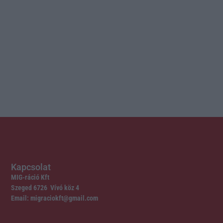
Kapcsolat
MIG-ráció Kft
Szeged 6726 Vívó köz 4
Email: migraciokft@gmail.com