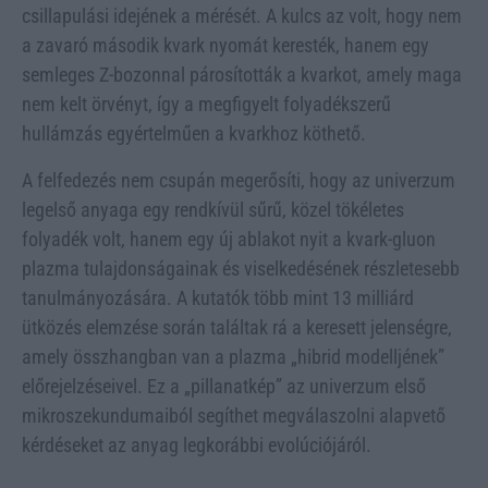
csillapulási idejének a mérését. A kulcs az volt, hogy nem
a zavaró második kvark nyomát keresték, hanem egy
semleges Z-bozonnal párosították a kvarkot, amely maga
nem kelt örvényt, így a megfigyelt folyadékszerű
hullámzás egyértelműen a kvarkhoz köthető.
A felfedezés nem csupán megerősíti, hogy az univerzum
legelső anyaga egy rendkívül sűrű, közel tökéletes
folyadék volt, hanem egy új ablakot nyit a kvark-gluon
plazma tulajdonságainak és viselkedésének részletesebb
tanulmányozására. A kutatók több mint 13 milliárd
ütközés elemzése során találtak rá a keresett jelenségre,
amely összhangban van a plazma „hibrid modelljének”
előrejelzéseivel. Ez a „pillanatkép” az univerzum első
mikroszekundumaiból segíthet megválaszolni alapvető
kérdéseket az anyag legkorábbi evolúciójáról.