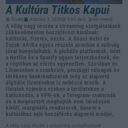
A Kultúra Titkos Kapui
Rooby
március 3, 2026
9:01 de.
[post-views]
A világ nagy részén a streaming szolgáltatások
zökkenőmentes hozzáférést kínálnak:
kattintás, fizetés, nézés. A Közel-Kelet és
Észak-Afrika egyes részein azonban a valóság
jóval bonyolultabb. A globális platformok, mint
a Netflix és a Spotify ugyan terjeszkednek, de
a régióban az elérés egyenetlen. Szíriában és
Libanonban a szankciók, pénzügyi válságok és
törékeny bankrendszerek még az alapvető
digitális fizetéseket is nehézzé teszik. A
fiatalok számára ezeken a területeken a
kalózkodás, a VPN-ek, a Telegram-csatornák
és a megosztott meghajtók nem törvényen
kívüli, marginális rendszerek, hanem a
kultúrához való hozzáférés alapvető módjai.
A világ nagy részén a streaming szolgáltatások