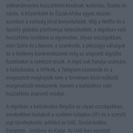
zökkenőmentes hozzáférést kínálnak: kattintás, fizetés és
nézés. A Közel-Kelet és Észak-Afrika egyes részein
azonban a valóság jóval bonyolultabb. Míg a Netflix és a
Spotify globális platformjai terjeszkedtek, a régióban való
hozzáférés továbbra is egyenetlen. Olyan országokban,
mint Szíria és Libanon, a szankciók, a pénzügyi válságok
és a törékeny bankrendszerek még az alapvető digitális
fizetéseket is nehézzé teszik. A régió sok fiatalja számára
a kalózkodás, a VPN-ek, a Telegram-csatornák és a
megosztott meghajtók nem a törvényen kívül működő
marginalizált rendszerek, hanem a kultúrához való
hozzáférés alapvető módjai.
A régióban a kalózkodás illegális az olyan országokban,
amelyekben kialakult a szellemi tulajdon (IP) és a szerzői
jogi törvénykezés, például az UAE, Szaúd-Arábia,
Egyiptom, Jordánia és Katar. Az UAE-ban egyúttal