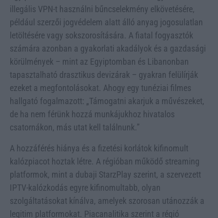
illegális VPN-t használni bűncselekmény elkövetésére,
például szerzői jogvédelem alatt álló anyag jogosulatlan
letöltésére vagy sokszorosítására. A fiatal fogyasztók
számára azonban a gyakorlati akadályok és a gazdasági
körülmények – mint az Egyiptomban és Libanonban
tapasztalható drasztikus devizárak – gyakran felülírják
ezeket a megfontolásokat. Ahogy egy tunéziai filmes
hallgató fogalmazott: „Támogatni akarjuk a művészeket,
de ha nem férünk hozzá munkájukhoz hivatalos
csatornákon, más utat kell találnunk.”
A hozzáférés hiánya és a fizetési korlátok kifinomult
kalózpiacot hoztak létre. A régióban működő streaming
platformok, mint a dubaji StarzPlay szerint, a szervezett
IPTV-kalózkodás egyre kifinomultabb, olyan
szolgáltatásokat kínálva, amelyek szorosan utánozzák a
legitim platformokat. Piacanalitika szerint a régió