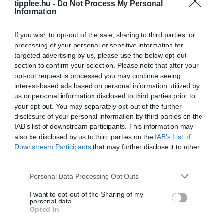
tipplee.hu -
Do Not Process My Personal
biometrikus adatbázisaihoz, amely gyakorlatilag
Information
zsarolásnak minősül az utazók profilozása és
megfigyelése terén. Az Európai Bizottság
If you wish to opt-out of the sale, sharing to third parties, or
Rooby
augusztus 8, 2026
processing of your personal or sensitive information for
targeted advertising by us, please use the below opt-out
section to confirm your selection. Please note that after your
opt-out request is processed you may continue seeing
interest-based ads based on personal information utilized by
us or personal information disclosed to third parties prior to
your opt-out. You may separately opt-out of the further
disclosure of your personal information by third parties on the
IAB’s list of downstream participants. This information may
also be disclosed by us to third parties on the
IAB’s List of
Downstream Participants
that may further disclose it to other
third parties.
Bastion Óriás: Miért Kellene a World of
Personal Data Processing Opt Outs
Warcraftnak is Ilyen Tank?
I want to opt-out of the Sharing of my
Egy igazi tank osztály, a másik meg csak egy játékos,
personal data.
Opted In
aki öltözködik – ki tudod találni, melyik melyik? A Final