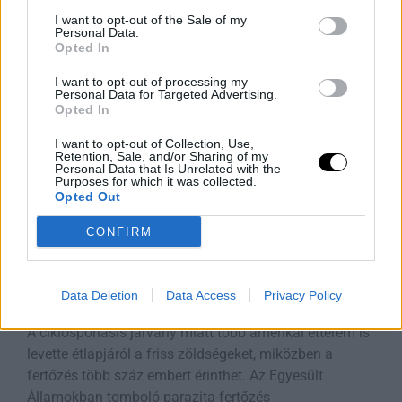
Fantasy XIV új Bastion kasztja,
I want to opt-out of the Sale of my
Personal Data.
Rooby
augusztus 8, 2026
Opted In
I want to opt-out of processing my
Personal Data for Targeted Advertising.
Opted In
I want to opt-out of Collection, Use,
Retention, Sale, and/or Sharing of my
Personal Data that Is Unrelated with the
Purposes for which it was collected.
Opted Out
CONFIRM
A Parazita Ami Felforgatja Az
Data Deletion
Data Access
Privacy Policy
Éttermek Menüjét
A ciklosporiasis járvány miatt több amerikai étterem is
levette étlapjáról a friss zöldségeket, miközben a
fertőzés több száz embert érinthet. Az Egyesült
Államokban tomboló parazita-fertőzés