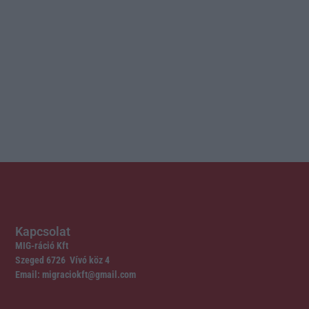
Kapcsolat
MIG-ráció Kft
Szeged 6726 Vívó köz 4
Email: migraciokft@gmail.com