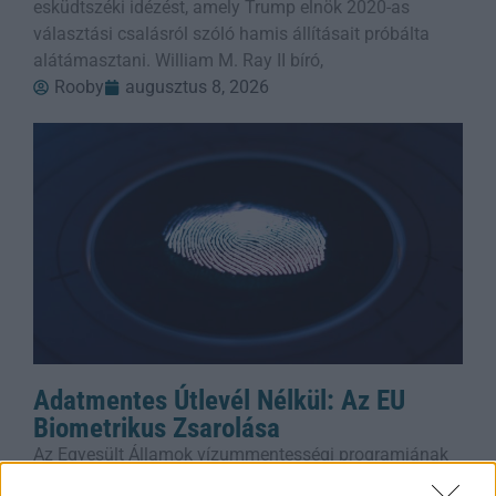
esküdtszéki idézést, amely Trump elnök 2020-as
választási csalásról szóló hamis állításait próbálta
alátámasztani. William M. Ray II bíró,
Rooby
augusztus 8, 2026
Adatmentes Útlevél Nélkül: Az EU
Biometrikus Zsarolása
Az Egyesült Államok vízummentességi programjának
fenntartásához hozzáférést követel az EU-tagállamok