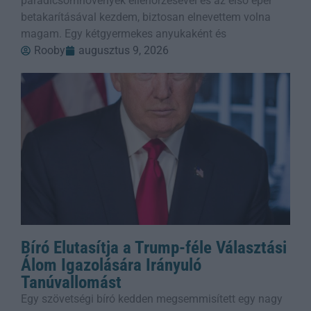
paradicsomnövények ellenőrzésével és az első eper
betakarításával kezdem, biztosan elnevettem volna
magam. Egy kétgyermekes anyukaként és
Rooby
augusztus 9, 2026
Bíró Elutasítja a Trump-féle Választási
Álom Igazolására Irányuló
Tanúvallomást
Egy szövetségi bíró kedden megsemmisített egy nagy