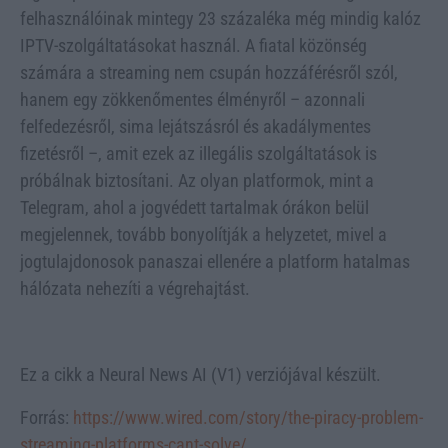
felhasználóinak mintegy 23 százaléka még mindig kalóz
IPTV-szolgáltatásokat használ. A fiatal közönség
számára a streaming nem csupán hozzáférésről szól,
hanem egy zökkenőmentes élményről – azonnali
felfedezésről, sima lejátszásról és akadálymentes
fizetésről –, amit ezek az illegális szolgáltatások is
próbálnak biztosítani. Az olyan platformok, mint a
Telegram, ahol a jogvédett tartalmak órákon belül
megjelennek, tovább bonyolítják a helyzetet, mivel a
jogtulajdonosok panaszai ellenére a platform hatalmas
hálózata nehezíti a végrehajtást.
Ez a cikk a Neural News AI (V1) verziójával készült.
Forrás:
https://www.wired.com/story/the-piracy-problem-
streaming-platforms-cant-solve/
.