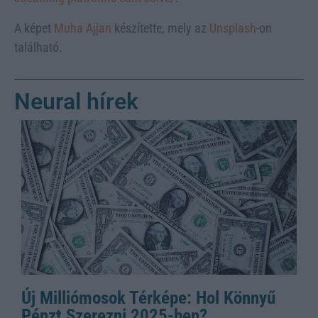
A képet
Muha Ajjan
készítette, mely az
Unsplash
-on
található.
Neural hírek
Új Milliómosok Térképe: Hol Könnyű
Pénzt Szerezni 2025-ben?