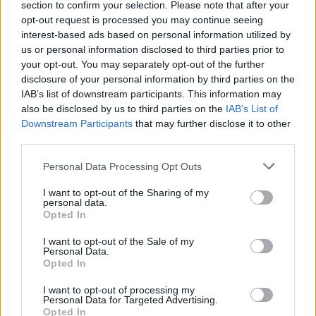
section to confirm your selection. Please note that after your
opt-out request is processed you may continue seeing
interest-based ads based on personal information utilized by
Ortek masszírozók a mindennapi testápoláshoz
us or personal information disclosed to third parties prior to
your opt-out. You may separately opt-out of the further
disclosure of your personal information by third parties on the
IAB’s list of downstream participants. This information may
also be disclosed by us to third parties on the
IAB’s List of
Downstream Participants
that may further disclose it to other
third parties.
Personal Data Processing Opt Outs
Kispál, Quimby, Beton.Hofi és Dzsúdló is jön: ezek lesznek
I want to opt-out of the Sharing of my
personal data.
a Művészetek Völgye legjobb koncertjei
Opted In
I want to opt-out of the Sale of my
Personal Data.
Opted In
I want to opt-out of processing my
Personal Data for Targeted Advertising.
Opted In