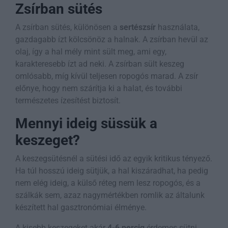
Zsírban sütés
A zsírban sütés, különösen a
sertészsír
használata,
gazdagabb ízt kölcsönöz a halnak. A zsírban hevül az
olaj, így a hal mély mint sült meg, ami egy,
karakteresebb ízt ad neki. A zsírban sült keszeg
omlósabb, míg kívül teljesen ropogós marad. A zsír
előnye, hogy nem szárítja ki a halat, és további
természetes ízesítést biztosít.
Mennyi ideig süssük a
keszeget?
A keszegsütésnél a sütési idő az egyik kritikus tényező.
Ha túl hosszú ideig sütjük, a hal kiszáradhat, ha pedig
nem elég ideig, a külső réteg nem lesz ropogós, és a
szálkák sem, azaz nagymértékben romlik az általunk
készített hal gasztronómiai élménye.
A kisebb keszegeket akár
4-6 percig
érdemes sütni