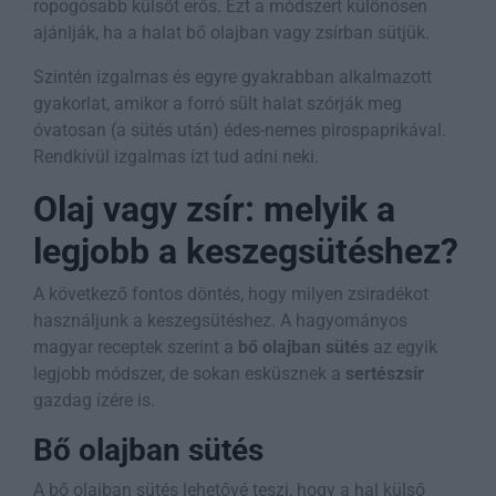
ropogósabb külsőt erős. Ezt a módszert különösen
ajánlják, ha a halat bő olajban vagy zsírban sütjük.
Szintén izgalmas és egyre gyakrabban alkalmazott
gyakorlat, amikor a forró sült halat szórják meg
óvatosan (a sütés után) édes-nemes pirospaprikával.
Rendkívül izgalmas ízt tud adni neki.
Olaj vagy zsír: melyik a
legjobb a keszegsütéshez?
A következő fontos döntés, hogy milyen zsiradékot
használjunk a keszegsütéshez. A hagyományos
magyar receptek szerint a
bő olajban sütés
az egyik
legjobb módszer, de sokan esküsznek a
sertészsír
gazdag ízére is.
Bő olajban sütés
A bő olajban sütés lehetővé teszi, hogy a hal külső