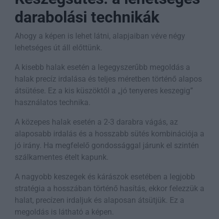
darabolási technikák
Ahogy a képen is lehet látni, alapjaiban véve négy
lehetséges út áll előttünk.
A kisebb halak esetén a legegyszerűbb megoldás a
halak precíz irdalása és teljes méretben történő alapos
átsütése. Ez a kis küszöktől a „jó tenyeres keszegig”
használatos technika.
A közepes halak esetén a 2-3 darabra vágás, az
alaposabb irdalás és a hosszabb sütés kombinációja a
jó irány. Ha megfelelő gondossággal járunk el szintén
szálkamentes ételt kapunk.
A nagyobb keszegek és kárászok esetében a legjobb
stratégia a hosszában történő hasítás, ekkor felezzük a
halat, precízen irdaljuk és alaposan átsütjük. Ez a
megoldás is látható a képen.