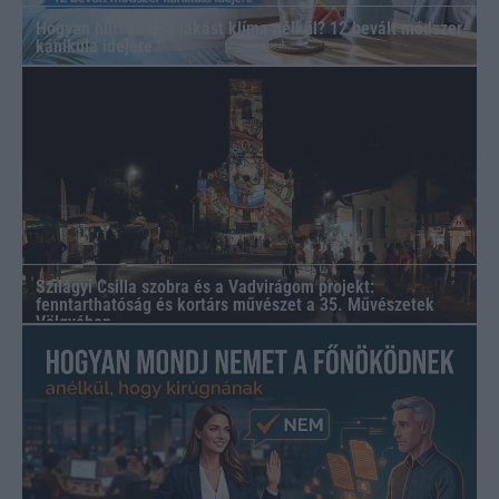
Hogyan hűtsük le a lakást klíma nélkül? 12 bevált módszer
kánikula idejére
Szilágyi Csilla szobra és a Vadvirágom projekt:
fenntarthatóság és kortárs művészet a 35. Művészetek
Völgyében