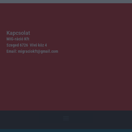
Kapcsolat
MIG-ráció Kft
Szeged 6726 Vívó köz 4
Email: migraciokft@gmail.com