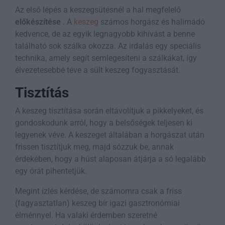
Az első lépés a keszegsütésnél a hal megfelelő
előkészítése
. A
keszeg
számos horgász és halimádó
kedvence, de az egyik legnagyobb kihívást a benne
található sok szálka okozza. Az irdalás egy speciális
technika, amely segít semlegesíteni a szálkákat, így
élvezetesebbé téve a sült keszeg fogyasztását.
Tisztítás
A keszeg tisztítása során eltávolítjuk a pikkelyeket, és
gondoskodunk arról, hogy a belsőségek teljesen ki
legyenek véve. A keszeget általában a horgászat után
frissen tisztítjuk meg, majd sózzuk be, annak
érdekében, hogy a húst alaposan átjárja a só legalább
egy órát pihentetjük.
Megint ízlés kérdése, de számomra csak a friss
(fagyasztatlan) keszeg bír igazi gasztronómiai
élménnyel. Ha valaki érdemben szeretné