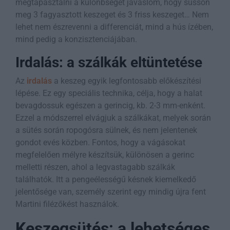
megtapasztalni a különbséget javaslom, hogy süssön
meg 3 fagyasztott keszeget és 3 friss keszeget… Nem
lehet nem észrevenni a differenciát, mind a hús ízében,
mind pedig a konzisztenciájában.
Irdalás: a szálkák eltüntetése
Az
irdalás
a keszeg egyik legfontosabb előkészítési
lépése. Ez egy speciális technika, célja, hogy a halat
bevagdossuk egészen a gerincig, kb. 2-3 mm-enként.
Ezzel a módszerrel elvágjuk a szálkákat, melyek során
a sütés során ropogósra sülnek, és nem jelentenek
gondot evés közben. Fontos, hogy a vágásokat
megfelelően mélyre készítsük, különösen a gerinc
melletti részen, ahol a legvastagabb szálkák
találhatók. Itt a pengeélességű késnek kiemelkedő
jelentősége van, személy szerint egy mindig újra fent
Martini filézőkést használok.
Keszegsütés: a lehetséges