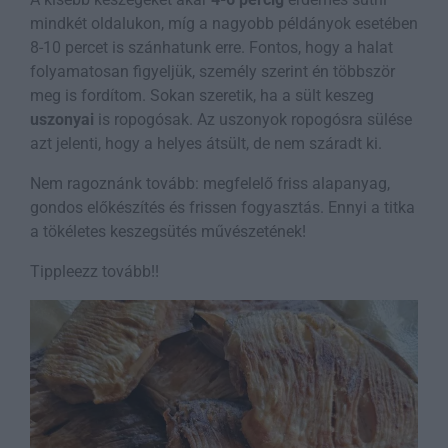
mindkét oldalukon, míg a nagyobb példányok esetében
8-10 percet is szánhatunk erre. Fontos, hogy a halat
folyamatosan figyeljük, személy szerint én többször
meg is fordítom. Sokan szeretik, ha a sült keszeg
uszonyai
is ropogósak. Az uszonyok ropogósra sülése
azt jelenti, hogy a helyes átsült, de nem száradt ki.
Nem ragoznánk tovább: megfelelő friss alapanyag,
gondos előkészítés és frissen fogyasztás. Ennyi a titka
a tökéletes keszegsütés művészetének!
Tippleezz tovább!!