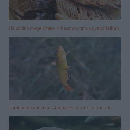
Halszálka megelőzése: 4 hasznos tipp a gyakorlatban
Törpeharcsa pucolás: 4 lépéses hasznos útmutató