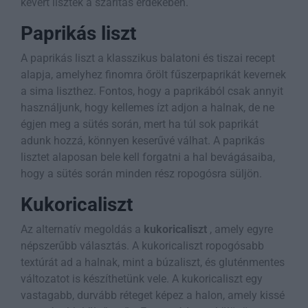
kevert lisztek a szárítás érdekében.
Paprikás liszt
A paprikás liszt a klasszikus balatoni és tiszai recept
alapja, amelyhez finomra őrölt fűszerpaprikát kevernek
a sima liszthez. Fontos, hogy a paprikából csak annyit
használjunk, hogy kellemes ízt adjon a halnak, de ne
égjen meg a sütés során, mert ha túl sok paprikát
adunk hozzá, könnyen keserűvé válhat. A paprikás
lisztet alaposan bele kell forgatni a hal bevágásaiba,
hogy a sütés során minden rész ropogósra süljön.
Kukoricaliszt
Az alternatív megoldás a
kukoricaliszt
, amely egyre
népszerűbb választás. A kukoricaliszt ropogósabb
textúrát ad a halnak, mint a búzaliszt, és gluténmentes
változatot is készíthetünk vele. A kukoricaliszt egy
vastagabb, durvább réteget képez a halon, amely kissé