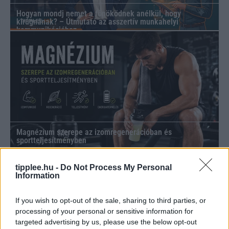
Hogyan mondj nemet a főnöködnek anélkül, hogy
kirúgnának? – Útmutató az asszertív munkahelyi
kommunikációhoz
Magnézium szerepe az izomregenerációban és
sportteljesítményben
tipplee.hu -
Do Not Process My Personal
Information
If you wish to opt-out of the sale, sharing to third parties, or
processing of your personal or sensitive information for
targeted advertising by us, please use the below opt-out