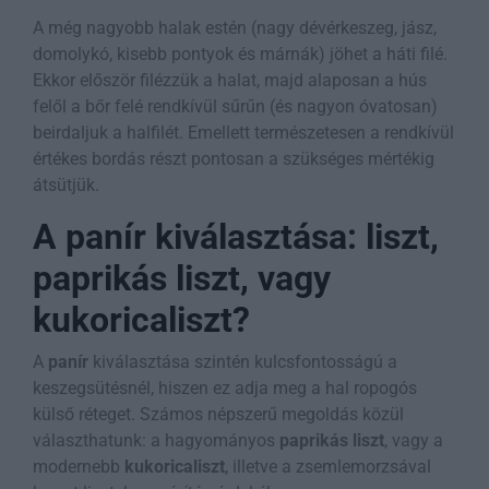
A még nagyobb halak estén (nagy dévérkeszeg, jász,
domolykó, kisebb pontyok és márnák) jöhet a háti filé.
Ekkor először filézzük a halat, majd alaposan a hús
felől a bőr felé rendkívül sűrűn (és nagyon óvatosan)
beirdaljuk a halfilét. Emellett természetesen a rendkívül
értékes bordás részt pontosan a szükséges mértékig
átsütjük.
A panír kiválasztása: liszt,
paprikás liszt, vagy
kukoricaliszt?
A
panír
kiválasztása szintén kulcsfontosságú a
keszegsütésnél, hiszen ez adja meg a hal ropogós
külső réteget. Számos népszerű megoldás közül
választhatunk: a hagyományos
paprikás liszt
, vagy a
modernebb
kukoricaliszt
, illetve a zsemlemorzsával