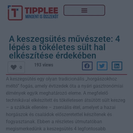
A keszegsütés művészete: 4
lépés a tökéletes sült hal
elkészítése érdekében
193 views
0
A keszegsütés egy olyan tradicionális „horgászokhoz
méltó” fogás, amely évtizedek óta a nyári gasztronómiai
élmények egyik meghatározó eleme. A megfelelő
technikával elkészített és tökéletesen átsütött sült keszeg
– a szálkák ellenére – zseniális étel, amelyet a hazai
horgászok és családok előszeretettel készítenek és
fogyasztanak. Ebben a részletes útmutatóban
megismerkedünk a keszegsütés 4 legfontosabb