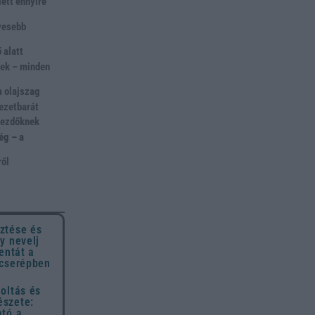
 lett ennyire
vesebb
 alatt
lek – minden
a olajszag
ezetbarát
 kezdőknek
ég – a
ről
ztése és
y nevelj
entát a
 cserépben
oltás és
szete:
ató a