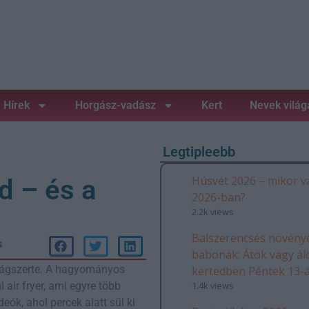
Hírek
Horgász-vadász
Kert
Nevek világ
Legtipleebb
Húsvét 2026 – mikor v
d – és a
2026-ban?
2.2k views
Balszerencsés növénye
s
babonák: Átok vagy ál
ilágszerte. A hagyományos
kertedben Péntek 13-
1.4k views
air fryer, ami egyre több
ók, ahol percek alatt sül ki