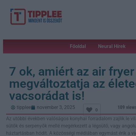
Főoldal
Neural Hírek
7 ok, amiért az air fryer
megváltoztatja az élete
vacsorádat is!
tipplee
november 3, 2025
109 view
0
Az utóbbi években valóságos konyhai forradalom zajlik le v
sütők és serpenyők mellé megérkezett a légsütő, vagy angolul 
háztartásban hódít. A közösségi médiában egymást érik a vide