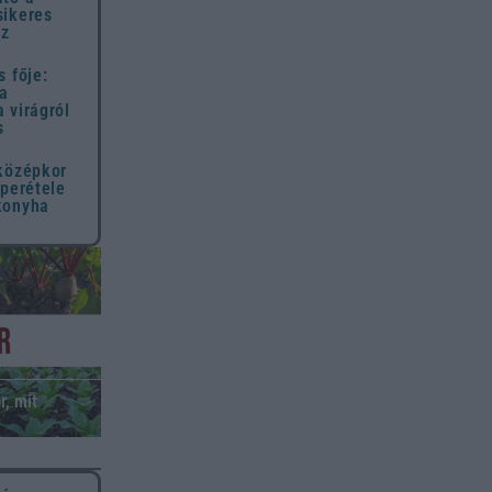
sikeres
ez
s fője:
 a
 virágról
s
 középkor
uperétele
konyha
r, mit