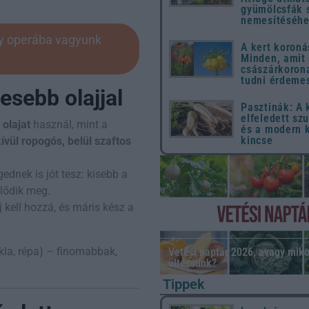
gyümölcsfák 
nemesítéséh
gy operába vagyunk
A kert koroná
Minden, amit
császárkorona
tudni érdeme
esebb olajjal
Pasztinák: A
elfeledett sz
olajat
használ, mint a
és a modern 
kincse
kívül ropogós, belül szaftos
dnek is jót tesz: kisebb a
elődik meg.
j kell hozzá, és máris kész a
kla, répa) – finomabbak,
Vetési naptár 2026, avagy miko
ültessünk?
Tippek