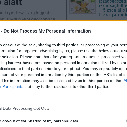
 alatt
Izzadságszag
izzadságfolt 
– 5 zseniális 
air fryer
lesz az új legjobb
friss nyári ru
ben
30–40%-kal gyorsabban
Mikor kell gá
hívni? Jelek,
 -
Do Not Process My Personal Information
dig 15 perc múlva tálalható.
nem szabad f
kívül hagyni
vacsorát szeretnél.
to opt-out of the sale, sharing to third parties, or processing of your per
 tényleg elég csak beállítani
10 dolog, ami
formation for targeted advertising by us, please use the below opt-out s
utál a húsvét
r selection. Please note that after your opt-out request is processed y
de senki nem
eing interest-based ads based on personal information utilized by us or
disclosed to third parties prior to your opt-out. You may separately opt-
elek – minden
Húsvét 2026: 
losure of your personal information by third parties on the IAB’s list of
útmutató a
megújuláshoz
. This information may also be disclosed by us to third parties on the
IA
hagyományok
Participants
that may further disclose it to other third parties.
modern ünnep
nletesen süti át az ételt.
készülődéshe
ül
, mint néha a serpenyőben.
latosak
, ráadásul megőrzik
l Data Processing Opt Outs
gy zöldségedet, nehéz lesz
o opt-out of the Sharing of my personal data.