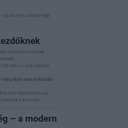
– az air fryer valóban egy
 kezdőknek
ny zsírtartalmú ételek
trendet.
 250 kalória, míg olajban
y
még főzni sem kell tudni
úlva már tálalhatod is az
l kerülték a konyhát.
ség – a modern