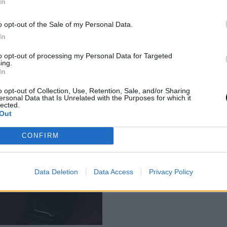
In
Utónevek gyakorisága Magyar
lazacfilé, karfiol, pizza,
o opt-out of the Sale of my Personal Data.
1967 – 2024
In
to opt-out of processing my Personal Data for Targeted
ing.
In
o opt-out of Collection, Use, Retention, Sale, and/or Sharing
ersonal Data that Is Unrelated with the Purposes for which it
lected.
Out
CONFIRM
Data Deletion
Data Access
Privacy Policy