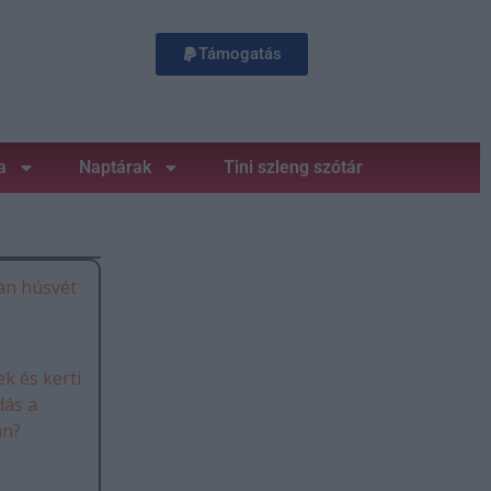
Támogatás
a
Naptárak
Tini szleng szótár
an húsvét
k és kerti
dás a
án?