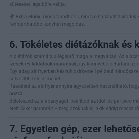
sütéseket légsütőre váltja.
🌍
Extra előny:
nincs fáradt olaj, nincs elhasznált zsiradék 
fenntarthatóbb konyhai megoldás.
6. Tökéletes diétázóknak és
A diétázók számára a légsütő maga a megváltás. Az alacso
ízesek és laktatóak maradnak
, így könnyebb betartani az é
Egy adag air fryerben készült csirkemell például mindössze
sütve 400 fölé is mehet.
Ráadásul az air fryer annyira egyszerűen használható, hog
hozzá
.
Beleteszed az alapanyagot, beállítod az időt, és pár perc m
ételt. Siker garantált – még azoknak is, akik eddig messzirő
7. Egyetlen gép, ezer lehető