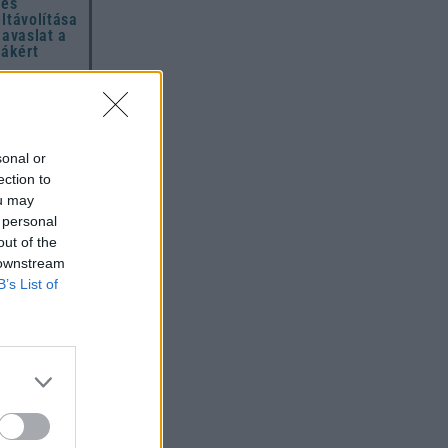
 és
eltávolítása
javaslat a
hákért
zszerelőt
 amiket
igyelmen
sonal or
t mindenki
ection to
hétfőben –
ou may
 mondja ki
 personal
out of the
A teljes
 downstream
,
B’s List of
hoz és
i
z