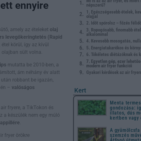
Mi is az az air fryer, és miért
lett ennyire
népszerű?
1. Egészségesebb ételek, ke
olajjal
2. Időt spórolsz – főzés félidő
ütő, amely az ételeket
olaj
3. Ropogósabb, finomabb éte
alkalommal
rs levegőkeringtetés (Rapid
4. Kevesebb mosogatás, null
tel körül, így az kívül
5. Energiatakarékos és körny
 olajban sült volna.
6. Tökéletes diétázóknak és
7. Egyetlen gép, ezer lehetős
ips
mutatta be 2010-ben, a
modern air fryer funkciói
ámított, ám néhány év alatt
Gyakori kérdések az air fryer
után robbant be igazán,
ején –
valóságos
Kert
Menta termes
ir fryere, a TikTokon és
gondozása: íg
illatos, dús m
 ez a készülék nem egy múló
kertben vagy
appillére
.
A gyümölcsfa 
ir fryer örökre
szemzés művé
Átfogó útmut