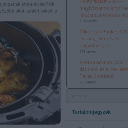
Ponty tilalom 2026 –
 rajonganak érte ennyien? Mi
meghökkentő enyhítés
yőzőbb okot, amiért neked is
jelez a szabályozás há
1.2k views
Mikor van Pünkösd 20
Dátum, jelentés és
hagyományok
783 views
Andrea névnap 2026: T
dátumok és a név jele
Teljes útmutató
765 views
Tartalomjegyzék