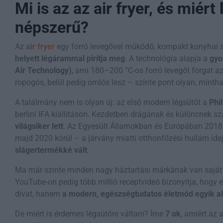
Mi is az az air fryer, és miért 
népszerű?
Az
air fryer
egy forró levegővel működő, kompakt konyhai s
helyett légárammal pirítja meg
. A technológia alapja a
gyo
Air Technology)
, ami 180–200 °C-os forró levegőt forgat az é
ropogós, belül pedig omlós lesz – szinte pont olyan, mintha
A találmány nem is olyan új: az első modern légsütőt a
Phil
berlini IFA kiállításon. Kezdetben drágának és különcnek sz
világsiker lett
. Az Egyesült Államokban és Európában 2018 
majd 2020 körül – a járvány miatti otthonfőzési hullám id
slágertermékké vált
.
Ma már szinte minden nagy háztartási márkának van saját a
YouTube-on pedig több millió receptvideó bizonyítja, hogy
divat, hanem
a modern, egészségtudatos életmód egyik al
De miért is érdemes légsütőre váltani? Íme
7 ok
, amiért az a