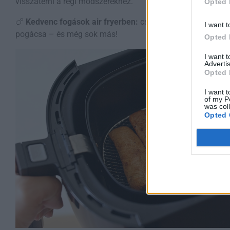
visszatérni a régi módszerekhez.
Opted 
🍗
Kedvenc fogások air fryerben:
csirkemell, édesburgonya, 
I want t
pogácsa – és még sok más!
Opted 
I want 
Advertis
Opted 
I want t
of my P
was col
Opted 