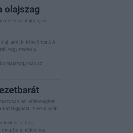
 olajszag
a úszik az olajban, és
olaj, amit ki kéne önteni. A
ató
, vagy mehet a
öbb olajszag, csak az
ezetbarát
osszasan kell előmelegíteni
amot fogyaszt
, mivel kisebb
tnek is jót tesz.
at meg, ha a hétköznapi