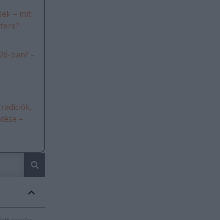
ek – mit
ttere?
26-ban? –
radíciók,
ntése –