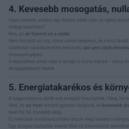
4. Kevesebb mosogatás, nulla
Ugye ismerős, amikor egy kiadós sütés után az egész konyh
órákig takarítasz?
Nos, az
air fryerrel ez a múlté
.
Nem fröcsköl az olaj, nincs zsíros serpenyő, és nincs fáradt 
sütőkosár tapadásmentes bevonatú,
pár perc alatt elmosh
mosogatógépbe.
A légsütőben sütés után a levegő is tiszta marad – nincs t
étvágygerjesztő illatok.
5. Energiatakarékos és körny
A hagyományos sütők sok energiát használnak, főleg, ha h
őket. Az
air fryer
viszont gyorsan dolgozik, és
kevesebb ár
teret fűt fel, rövidebb ideig.
Ez nemcsak a villanyszámlán látszik meg, hanem a környeze
Egy átlagos háztartás évente több tíz kilowattórát spórolh