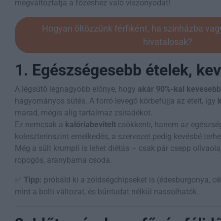
megváltoztatja a főzéshez való viszonyodat!
Hogyan öltözzünk férfiként, ha szinházba va
hivatalosak?
1. Egészségesebb ételek, kev
A légsütő legnagyobb előnye, hogy
akár 90%-kal kevesebb 
hagyományos sütés. A forró levegő körbefújja az ételt, így
marad, mégis alig tartalmaz zsiradékot.
Ez nemcsak a
kalóriabevitelt
csökkenti, hanem az egészsége
koleszterinszint emelkedés, a szervezet pedig kevésbé terh
Még a sült krumpli is lehet diétás – csak pár csepp olívaola
ropogós, aranybarna csoda.
✅
Tipp:
próbáld ki a zöldségchipseket is (édesburgonya, cé
mint a bolti változat, és bűntudat nélkül nassolhatók.