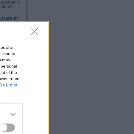
javaslat a
hákért
zszerelőt
 amiket
igyelmen
t mindenki
sonal or
hétfőben –
ection to
 mondja ki
ou may
 personal
A teljes
out of the
,
 downstream
hoz és
B’s List of
i
z