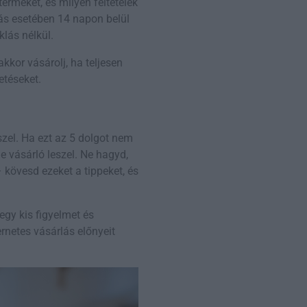
terméket, és milyen feltételek
lás esetében 14 napon belül
klás nélkül.
akkor vásárolj, ha teljesen
etéseket.
szel. Ha ezt az 5 dolgot nem
 vásárló leszel. Ne hagyd,
 kövesd ezeket a tippeket, és
egy kis figyelmet és
ernetes vásárlás előnyeit