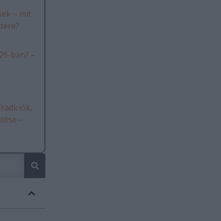
ek – mit
ttere?
26-ban? –
radíciók,
ntése –