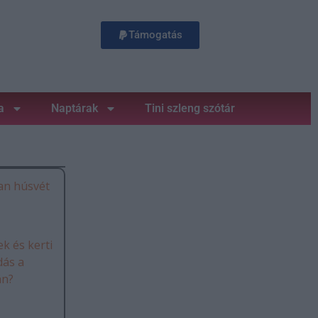
Támogatás
a
Naptárak
Tini szleng szótár
an húsvét
k és kerti
dás a
án?