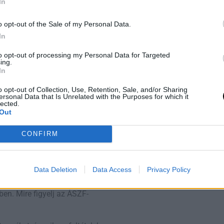
In
Utónevek gyakorisága Magyar
bshopokat. Miért gyanús, ha
1967 – 2024
séged ellenőrizni a termék
o opt-out of the Sale of my Personal Data.
rezni a pénzed.
In
l biztonságosabb, mert ezek
to opt-out of processing my Personal Data for Targeted
ing.
 a pénzed, ha valami nem
In
k akkor fizetsz, amikor a
o opt-out of Collection, Use, Retention, Sale, and/or Sharing
ersonal Data that Is Unrelated with the Purposes for which it
lected.
akkor válaszd az előre
Out
.
CONFIRM
visszaküldési
Data Deletion
Data Access
Privacy Policy
sszaküldési feltételek, ami
en. Mire figyelj az ÁSZF-