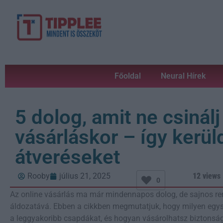
Főoldal
Neural Hírek
5 dolog, amit ne csinálj
vásárláskor – így kerüld
átveréseket
Rooby
július 21, 2025
12 views
0
Az online vásárlás ma már mindennapos dolog, de sajnos re
áldozatává. Ebben a cikkben megmutatjuk, hogy milyen egysz
a leggyakoribb csapdákat, és hogyan vásárolhatsz biztonság