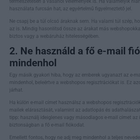
természetesen a vásárlói vélemények is. Ha valamelyik hiá
használata furcsán hat, az egyértelmű figyelmeztető jel.
Ne csapj be a túl olcsó áraknak sem. Ha valami túl szép, ho
az is. Mindig hasonlítsd össze az árakat más webshopokkal,
biztos vagy a webáruház hitelességében.
2. Ne használd a fő e-mail fi
mindenhol
Egy másik gyakori hiba, hogy az emberek ugyanazt az e-ma
mindenhol, beleértve a webshopos regisztrációkat is. Ez a
járhat.
Ha külön e-mail címet használsz a webshopos regisztrációk
mailek elárasztását, valamint az adatlopás és adathalászat
tipp: használj ideiglenes vagy másodlagos e-mail címet az il
biztonságban a fő e-mail fiókodat.
Emellett fontos, hogy ne adj meg mindenhol a teljes neved