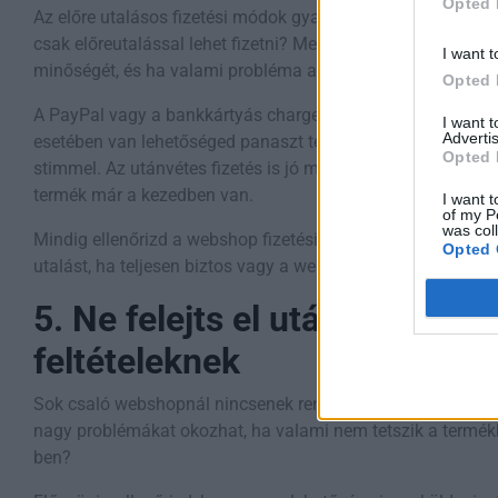
Opted 
Az előre utalásos fizetési módok gyakran jelzik a csaló we
csak előreutalással lehet fizetni? Mert ilyenkor nincs lehető
I want t
minőségét, és ha valami probléma adódik, nehéz visszasze
Opted 
A PayPal vagy a bankkártyás chargeback lehetősége sokka
I want 
Advertis
esetében van lehetőséged panaszt tenni, és visszaszerezni
Opted 
stimmel. Az utánvétes fizetés is jó megoldás lehet, mert csa
termék már a kezedben van.
I want t
of my P
was col
Mindig ellenőrizd a webshop fizetési lehetőségeit, és csak 
Opted 
utalást, ha teljesen biztos vagy a webáruház hitelességében
5. Ne felejts el utánanézni a 
feltételeknek
Sok csaló webshopnál nincsenek rendesen szabályozva a vi
nagy problémákat okozhat, ha valami nem tetszik a termékb
ben?