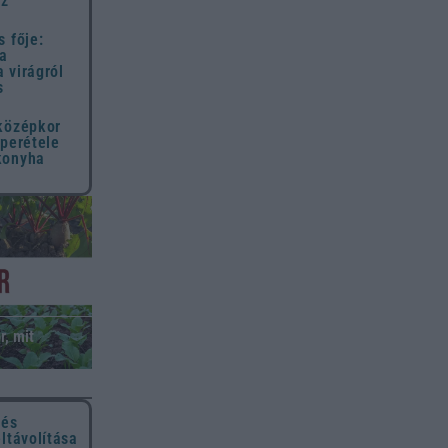
ez
s fője:
 a
 virágról
s
 középkor
uperétele
konyha
r, mit
 és
eltávolítása