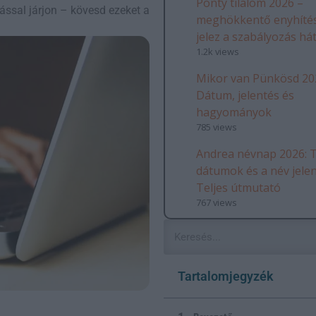
Ponty tilalom 2026 –
ással járjon – kövesd ezeket a
meghökkentő enyhítés
jelez a szabályozás há
1.2k views
Mikor van Pünkösd 20
Dátum, jelentés és
hagyományok
785 views
Andrea névnap 2026: T
dátumok és a név jele
Teljes útmutató
767 views
Tartalomjegyzék