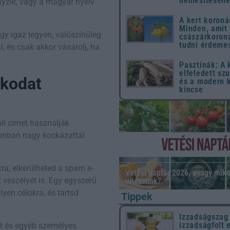
nemesítéséh
nyzik, vagy a magyar nyelv
A kert koroná
Minden, amit
gy igaz legyen, valószínűleg
császárkorona
tudni érdeme
 és csak akkor vásárolj, ha
Pasztinák: A
elfeledett sz
ókodat
és a modern 
kincse
il címet használják
zonban nagy kockázattal
ra, elkerülheted a spam e-
Vetési naptár 2026, avagy miko
 veszélyét is. Egy egyszerű
ültessünk?
yen célokra, és tartsd
Tippek
Izzadságszag
izzadságfolt 
et és egyéb személyes