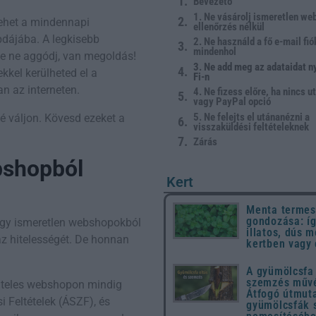
Bevezető
1. Ne vásárolj ismeretlen we
lehet a mindennapi
ellenőrzés nélkül
pdájába. A legkisebb
2. Ne használd a fő e-mail fi
mindenhol
De ne aggódj, van megoldás!
3. Ne add meg az adataidat n
kel kerülheted el a
Fi-n
n az interneten.
4. Ne fizess előre, ha nincs 
vagy PayPal opció
5. Ne felejts el utánanézni a
é váljon. Kövesd ezeket a
visszaküldési feltételeknek
Zárás
bshopból
Kert
Menta termes
gondozása: íg
hogy ismeretlen webshopokból
illatos, dús m
z hitelességét. De honnan
kertben vagy
A gyümölcsfa 
szemzés művé
 hiteles webshopon mindig
Átfogó útmut
i Feltételek (ÁSZF), és
gyümölcsfák 