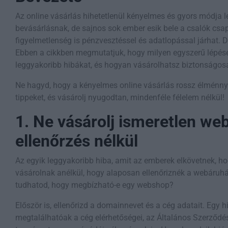
Az online vásárlás hihetetlenül kényelmes és gyors módja 
bevásárlásnak, de sajnos sok ember esik bele a csalók csa
figyelmetlenség is pénzvesztéssel és adatlopással járhat. 
Ebben a cikkben megmutatjuk, hogy milyen egyszerű lépések
leggyakoribb hibákat, és hogyan vásárolhatsz biztonságosa
Ne hagyd, hogy a kényelmes online vásárlás rossz élménny
tippeket, és vásárolj nyugodtan, mindenféle félelem nélkül!
1. Ne vásárolj ismeretlen we
ellenőrzés nélkül
Az egyik leggyakoribb hiba, amit az emberek elkövetnek, 
vásárolnak anélkül, hogy alaposan ellenőriznék a webáruhá
tudhatod, hogy megbízható-e egy webshop?
Először is, ellenőrizd a domainnevet és a cég adatait. Egy
megtalálhatóak a cég elérhetőségei, az Általános Szerződés