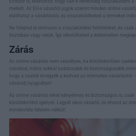
Először is, ellenőrizd, hogy van-e lehetőség visszaküldeni a 
mellett. Az EU-s vásárlói jogok szerint minden online vásár
elállhatsz a vásárlástól, és visszaküldheted a terméket indo
Ne felejtsd el elolvasni a visszaküldési feltételeket, és csak 
tisztában vagy velük. Így elkerülheted a kellemetlen meglep
Zárás
Az online vásárlás nem veszélyes, ha körültekintően cselek
csinálod, máris sokkal tudatosabb és biztonságosabb online
hogy a csalók elvegyék a kedved az internetes vásárlástól –
vásárolj nyugodtan!
Az online vásárlás lehet kényelmes és biztonságos is, csak 
körültekintést igényel. Legyél okos vásárló, és élvezd az int
mindenféle félelem nélkül!