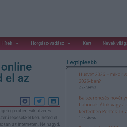
Hírek
Horgász-vadász
Kert
Nevek világ
Legtipleebb
 online
Húsvét 2026 – mikor v
 el az
2026-ban?
2.2k views
Balszerencsés növénye
babonák: Átok vagy ál
ngeteg ember esik átverés
kertedben Péntek 13-
1.4k views
erű lépésekkel kerülheted el
osan az interneten. Ne hagyd,