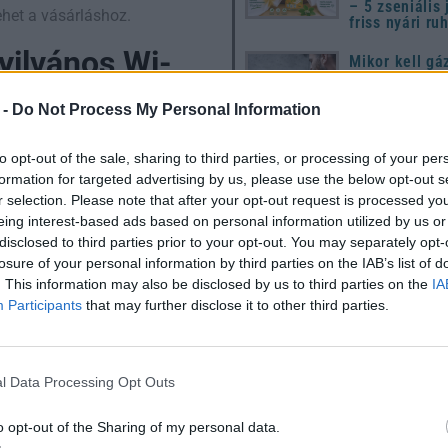
– 5 zseniális 
het a vásárláshoz.
friss nyári ru
yilvános Wi-
Mikor kell gá
hívni? Jelek,
nem szabad f
kívül hagyni
 -
Do Not Process My Personal Information
enthet az online vásárláskor.
10 dolog, ami
to opt-out of the sale, sharing to third parties, or processing of your per
hozzáférhetnek hozzájuk a
utál a húsvét
formation for targeted advertising by us, please use the below opt-out s
de senki nem
r selection. Please note that after your opt-out request is processed y
eing interest-based ads based on personal information utilized by us or
Húsvét 2026: 
atók. Hogyan védheted
útmutató a
disclosed to third parties prior to your opt-out. You may separately opt-
mat, vagy inkább használd a
megújuláshoz
losure of your personal information by third parties on the IAB’s list of
hagyományok
. This information may also be disclosed by us to third parties on the
IA
modern ünnep
készülődéshe
Participants
that may further disclose it to other third parties.
tos fiókjaidon, így még ha
ba.
utánvétes vagy
l Data Processing Opt Outs
o opt-out of the Sharing of my personal data.