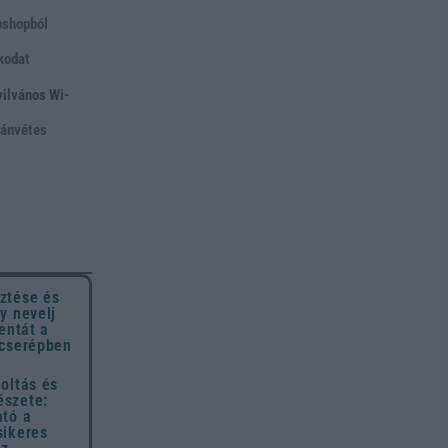
bshopból
ókodat
yilvános Wi-
utánvétes
ztése és
y nevelj
entát a
 cserépben
oltás és
szete:
ató a
sikeres