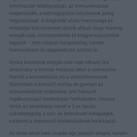
információk feldolgozását, az immunrendszer
megerősödik, a sejtmegújulási folyamatok pedig
felgyorsulnak. A megfelelő alvás mennyisége és
minősége kulcsszerepet játszik abban, hogy másnap
energikusak, összeszedettek és kiegyensúlyozottak
legyünk – nem csupán hangulatilag, hanem
hormonálisan és idegrendszeri szinten is.
Orvosi kutatások alapján már napi néhány óra
alváshiány is komoly hatással lehet a szervezetre.
Romlik a koncentráció, nő a stresszhormonok
(különösen a kortizol) szintje, és gyengül az
immunrendszer működése, ami fokozott
fogékonyságot eredményez fertőzésekre. Hosszú
távon az alváshiány növeli a 2-es típusú
cukorbetegség, a szív- és érrendszeri betegségek,
valamint a depresszió kialakulásának kockázatát.
Az alvás tehát nem csupán egy passzív állapot, hanem