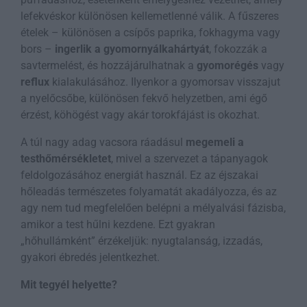
lefekvéskor különösen kellemetlenné válik. A fűszeres
ételek – különösen a csípős paprika, fokhagyma vagy
bors –
ingerlik a gyomornyálkahártyát
, fokozzák a
savtermelést, és hozzájárulhatnak a
gyomorégés
vagy
reflux
kialakulásához. Ilyenkor a gyomorsav visszajut
a nyelőcsőbe, különösen fekvő helyzetben, ami égő
érzést, köhögést vagy akár torokfájást is okozhat.
A túl nagy adag vacsora ráadásul
megemeli a
testhőmérsékletet
, mivel a szervezet a tápanyagok
feldolgozásához energiát használ. Ez az éjszakai
hőleadás természetes folyamatát akadályozza, és az
agy nem tud megfelelően belépni a mélyalvási fázisba,
amikor a test hűlni kezdene. Ezt gyakran
„hőhullámként” érzékeljük: nyugtalanság, izzadás,
gyakori ébredés jelentkezhet.
Mit tegyél helyette?