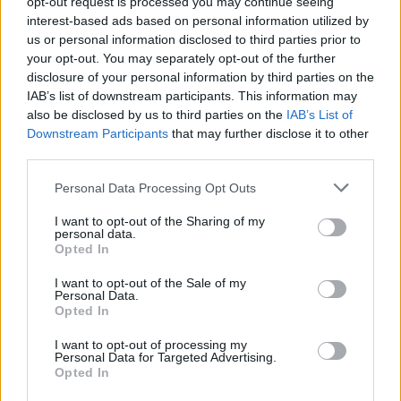
opt-out request is processed you may continue seeing
túlaktiválják az agy úgynevezett éberségi hálózatát
,
interest-based ads based on personal information utilized by
ami meggátolja az elalvást, sőt idővel
krónikus
us or personal information disclosed to third parties prior to
alvászavarrá
is fajulhat.
your opt-out. You may separately opt-out of the further
disclosure of your personal information by third parties on the
Ezért kulcsfontosságú felismerni: az elalvás nem cél,
IAB’s list of downstream participants. This information may
hanem
következmény
– annak a jele, hogy a test és
also be disclosed by us to third parties on the
IAB’s List of
az elme engedélyt kapott a leállásra. Ahelyett, hogy
Downstream Participants
that may further disclose it to other
görcsösen küzdenél az álomért,
inkább teremts olyan
third parties.
körülményeket, amelyek természetesen segítik elő
:
Personal Data Processing Opt Outs
sötét, csendes környezet, lassú légzés, kellemes esti
rutin. Ha pedig mégsem megy az elalvás,
nem baj
–
I want to opt-out of the Sharing of my
kelj fel, csinálj valami pihentetőt, és csak akkor feküdj
personal data.
Opted In
vissza, ha újra álmos vagy. Ez a hozzáállás hosszú
távon sokkal hatékonyabb, mint az állandó küzdelem
I want to opt-out of the Sale of my
Personal Data.
az álmatlanság ellen.
Opted In
Mit tegyél helyette?
I want to opt-out of processing my
Personal Data for Targeted Advertising.
🔹 Ha 20-30 perc alatt nem alszol el, kelj fel, és csinálj
Opted In
valami nyugtatót.