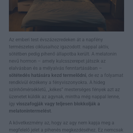
Az emberi test évszázezredeken át a napfény
természetes ciklusaihoz igazodott: nappal aktív,
sötétben pedig pihenő állapotba került. A melatonin
nevű hormon – amely kulcsszerepet játszik az
elalvásban és a mélyalvás fenntartásában –
sötétedés hatására kezd termelődni
, de ez a folyamat
rendkívül érzékeny a fényviszonyokra. A hideg
színhőmérsékletű, „kékes” mesterséges fények azt az
üzenetet küldik az agynak, mintha még nappal lenne,
így
visszafogják vagy teljesen blokkolják a
melatonintermelést
.
A következmény az, hogy az agy nem kapja meg a
megfelelő jelet a pihenés megkezdéséhez. Ez nemcsak