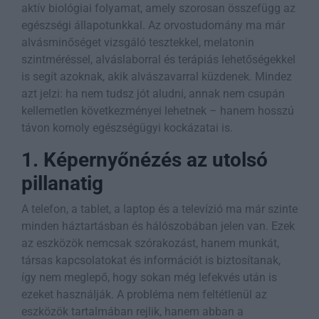
aktív biológiai folyamat, amely szorosan összefügg az
egészségi állapotunkkal. Az orvostudomány ma már
alvásminőséget vizsgáló tesztekkel, melatonin
szintméréssel, alváslaborral és terápiás lehetőségekkel
is segít azoknak, akik alvászavarral küzdenek. Mindez
azt jelzi: ha nem tudsz jót aludni, annak nem csupán
kellemetlen következményei lehetnek – hanem hosszú
távon komoly egészségügyi kockázatai is.
1. Képernyőnézés az utolsó
pillanatig
A telefon, a tablet, a laptop és a televízió ma már szinte
minden háztartásban és hálószobában jelen van. Ezek
az eszközök nemcsak szórakozást, hanem munkát,
társas kapcsolatokat és információt is biztosítanak,
így nem meglepő, hogy sokan még lefekvés után is
ezeket használják. A probléma nem feltétlenül az
eszközök tartalmában rejlik, hanem abban a