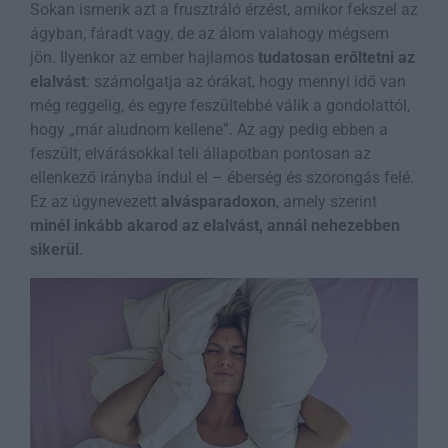
Sokan ismerik azt a frusztráló érzést, amikor fekszel az
ágyban, fáradt vagy, de az álom valahogy mégsem
jön. Ilyenkor az ember hajlamos
tudatosan erőltetni az
elalvást
: számolgatja az órákat, hogy mennyi idő van
még reggelig, és egyre feszültebbé válik a gondolattól,
hogy „már aludnom kellene”. Az agy pedig ebben a
feszült, elvárásokkal teli állapotban pontosan az
ellenkező irányba indul el – éberség és szorongás felé.
Ez az úgynevezett
alvásparadoxon
, amely szerint
minél inkább akarod az elalvást, annál nehezebben
sikerül
.