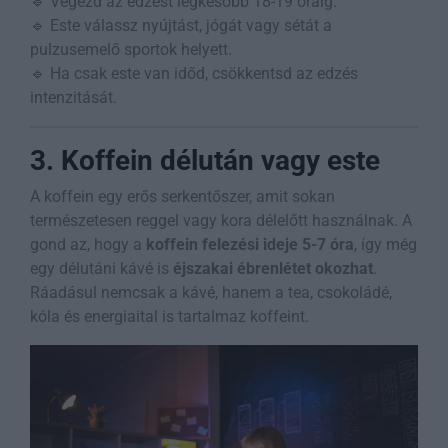
🔹 Végezd az edzést legkésőbb 18-19 óráig.
🔹 Este válassz nyújtást, jógát vagy sétát a
pulzusemelő sportok helyett.
🔹 Ha csak este van időd, csökkentsd az edzés
intenzitását.
3. Koffein délután vagy este
A koffein egy erős serkentőszer, amit sokan
természetesen reggel vagy kora délelőtt használnak. A
gond az, hogy a
koffein felezési ideje 5-7 óra
, így még
egy délutáni kávé is
éjszakai ébrenlétet okozhat
.
Ráadásul nemcsak a kávé, hanem a tea, csokoládé,
kóla és energiaital is tartalmaz koffeint.