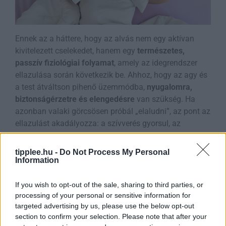
Ennek az a háttere, hogy az alvás nem egy aktívan
kivitelezett cselekedet, hanem egy
természetes,
passzív fiziológiai folyamat
, amely az idegrendszer
ellazulása során következik be. Ahhoz, hogy az agy és
a test átváltson pihenő üzemmódba,
nyugalomra,
biztonságérzetre és elengedésre
van szükség. Ha
azonban valaki görcsösen próbál „elaludni”, az pont az
ellazulást akadályozza: a szívverés gyorsul, az
izomtónus nő, a légzés felületesebbé válik – vagyis a
szervezet inkább éber, mint alvásra kész.
tipplee.hu -
Do Not Process My Personal
Information
Az alvás erőltetése pszichológiailag egyfajta
teljesítménykényszerbe fordul át, ami különösen
If you wish to opt-out of the sale, sharing to third parties, or
azoknál gyakori, akik napközben is magas elvárásokat
processing of your personal or sensitive information for
támasztanak magukkal szemben. Az „aludni kell, mert
targeted advertising by us, please use the below opt-out
holnap fontos nap van” típusú gondolatok
section to confirm your selection. Please note that after your