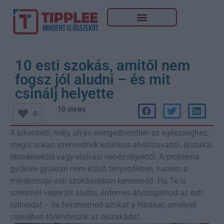
10 esti szokás, amitől nem
fogsz jól aludni – és mit
csinálj helyette
10 views
0
A pihentető, mély alvás elengedhetetlen az egészséghez,
mégis sokan szenvednek krónikus alvászavartól, éjszakai
ébredésektől vagy elalvási nehézségektől. A probléma
gyökere gyakran nem külső tényezőkben, hanem a
mindennapi esti szokásokban keresendő. Ha Te is
szeretnél végre jól aludni, érdemes átvizsgálnod az esti
rutinodat – és felismerned azokat a hibákat, amelyek
csendben tönkreteszik az éjszakádat.