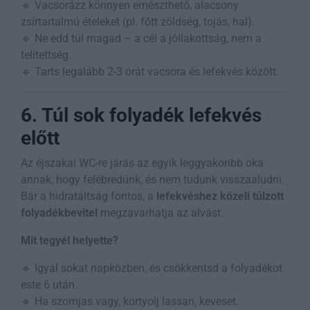
🔹 Vacsorázz könnyen emészthető, alacsony
zsírtartalmú ételeket (pl. főtt zöldség, tojás, hal).
🔹 Ne edd túl magad – a cél a jóllakottság, nem a
telítettség.
🔹 Tarts legalább 2-3 órát vacsora és lefekvés között.
6. Túl sok folyadék lefekvés
előtt
Az éjszakai WC-re járás az egyik leggyakoribb oka
annak, hogy felébredünk, és nem tudunk visszaaludni.
Bár a hidratáltság fontos, a
lefekvéshez közeli túlzott
folyadékbevitel
megzavarhatja az alvást.
Mit tegyél helyette?
🔹 Igyál sokat napközben, és csökkentsd a folyadékot
este 6 után.
🔹 Ha szomjas vagy, kortyolj lassan, keveset.