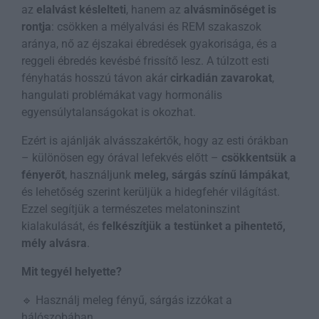
az
elalvást késlelteti
, hanem az
alvásminőséget is
rontja
: csökken a mélyalvási és REM szakaszok
aránya, nő az éjszakai ébredések gyakorisága, és a
reggeli ébredés kevésbé frissítő lesz. A túlzott esti
fényhatás hosszú távon akár
cirkadián zavarokat
,
hangulati problémákat vagy hormonális
egyensúlytalanságokat is okozhat.
Ezért is ajánlják alvásszakértők, hogy az esti órákban
– különösen egy órával lefekvés előtt –
csökkentsük a
fényerőt
, használjunk
meleg, sárgás színű lámpákat
,
és lehetőség szerint kerüljük a hidegfehér világítást.
Ezzel segítjük a természetes melatoninszint
kialakulását, és
felkészítjük a testünket a pihentető,
mély alvásra
.
Mit tegyél helyette?
🔹 Használj meleg fényű, sárgás izzókat a
hálószobában.