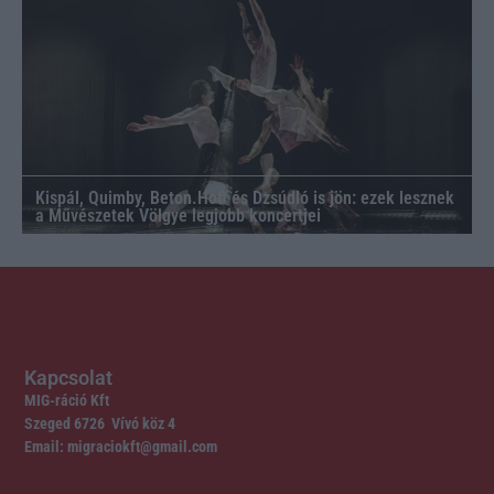
Kispál, Quimby, Beton.Hofi és Dzsúdló is jön: ezek lesznek
a Művészetek Völgye legjobb koncertjei
Kapcsolat
MIG-ráció Kft
Szeged 6726 Vívó köz 4
Email: migraciokft@gmail.com