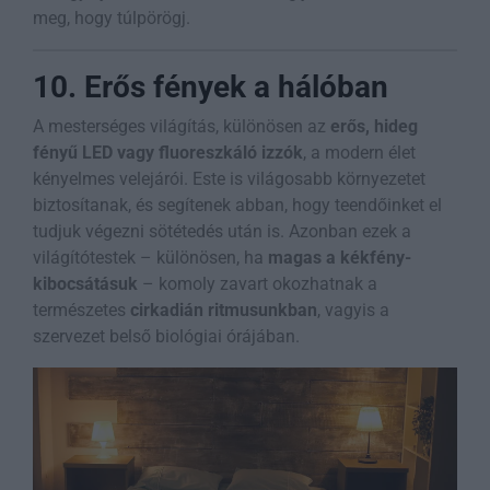
meg, hogy túlpörögj.
10. Erős fények a hálóban
A mesterséges világítás, különösen az
erős, hideg
fényű LED vagy fluoreszkáló izzók
, a modern élet
kényelmes velejárói. Este is világosabb környezetet
biztosítanak, és segítenek abban, hogy teendőinket el
tudjuk végezni sötétedés után is. Azonban ezek a
világítótestek – különösen, ha
magas a kékfény-
kibocsátásuk
– komoly zavart okozhatnak a
természetes
cirkadián ritmusunkban
, vagyis a
szervezet belső biológiai órájában.