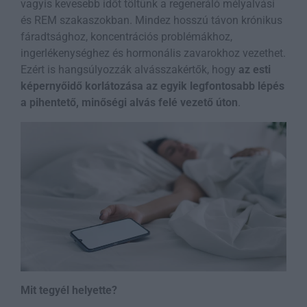
vagyis kevesebb időt töltünk a regeneráló mélyalvási
és REM szakaszokban. Mindez hosszú távon krónikus
fáradtsághoz, koncentrációs problémákhoz,
ingerlékenységhez és hormonális zavarokhoz vezethet.
Ezért is hangsúlyozzák alvásszakértők, hogy
az esti
képernyőidő korlátozása az egyik legfontosabb lépés
a pihentető, minőségi alvás felé vezető úton
.
Mit tegyél helyette?