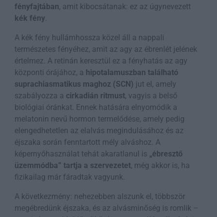
fényfajtában
, amit kibocsátanak: ez az úgynevezett
kék fény
.
A kék fény hullámhossza közel áll a nappali
természetes fényéhez, amit az agy az ébrenlét jelének
értelmez. A retinán keresztül ez a fényhatás az agy
központi órájához, a
hipotalamuszban található
suprachiasmatikus maghoz (SCN)
jut el, amely
szabályozza a
cirkadián ritmust
, vagyis a belső
biológiai óránkat. Ennek hatására elnyomódik a
melatonin nevű hormon termelődése, amely pedig
elengedhetetlen az elalvás megindulásához és az
éjszaka során fenntartott mély alváshoz. A
képernyőhasználat tehát akaratlanul is
„ébresztő
üzemmódba” tartja a szervezetet
, még akkor is, ha
fizikailag már fáradtak vagyunk.
A következmény: nehezebben alszunk el, többször
megébredünk éjszaka, és az alvásminőség is romlik –