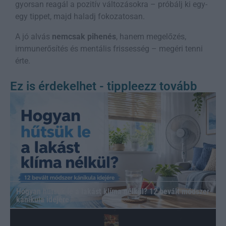
gyorsan reagál a pozitív változásokra – próbálj ki egy-
egy tippet, majd haladj fokozatosan.
A jó alvás
nemcsak pihenés
, hanem megelőzés,
immunerősítés és mentális frissesség – megéri tenni
érte.
Ez is érdekelhet - tippleezz tovább
Hogyan hűtsük le a lakást klíma nélkül? 12 bevált módszer
kánikula idejére