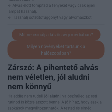
🔹 Alvás előtt tompítsd a fényeket vagy csak éjjeli
lámpát használj.
🔹 Használj sötétítőfüggönyt vagy alvómaszkot.
Mit ne csinálj a közösségi médiában?
Milyen növényeket tartsunk a
hálószobában?
Zárszó: A pihentető alvás
nem véletlen, jól aludni
nem könnyű
Ha eddig nem tudtál
jól aludni
, valószínűleg az esti
rutinod is közrejátszott benne. A jó hír az, hogy ezek a
szokások megváltoztathatók. A tested és elméd