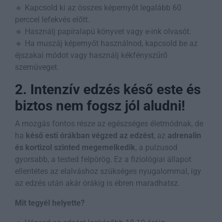
🔹 Kapcsold ki az összes képernyőt legalább 60
perccel lefekvés előtt.
🔹 Használj papíralapú könyvet vagy e-ink olvasót.
🔹 Ha muszáj képernyőt használnod, kapcsold be az
éjszakai módot vagy használj kékfényszűrő
szemüveget.
2. Intenzív edzés késő este és
biztos nem fogsz jól aludni!
A mozgás fontos része az egészséges életmódnak, de
ha
késő esti órákban végzed az edzést
, az
adrenalin
és kortizol szinted megemelkedik
, a pulzusod
gyorsabb, a tested felpörög. Ez a fiziológiai állapot
ellentétes az elalváshoz szükséges nyugalommal, így
az edzés után akár órákig is ébren maradhatsz.
Mit tegyél helyette?