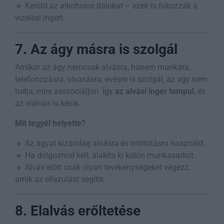
🔹 Kerüld az alkoholos italokat – ezek is fokozzák a
vizelési ingert.
7. Az ágy másra is szolgál
Amikor az ágy nemcsak alvásra, hanem munkára,
telefonozásra, olvasásra, evésre is szolgál, az agy nem
tudja, mire asszociáljon. Így
az alvási inger tompul
, és
az elalvás is késik.
Mit tegyél helyette?
🔹 Az ágyat kizárólag alvásra és intimitásra használd.
🔹 Ha dolgoznod kell, alakíts ki külön munkasarkot.
🔹 Alvás előtt csak olyan tevékenységeket végezz,
amik az ellazulást segítik.
8. Elalvás erőltetése