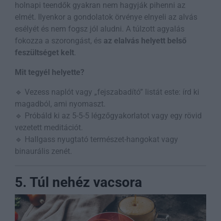
holnapi teendők gyakran nem hagyják pihenni az
elmét. Ilyenkor a gondolatok örvénye elnyeli az alvás
esélyét és nem fogsz jól aludni. A túlzott agyalás
fokozza a szorongást, és
az elalvás helyett belső
feszültséget kelt
.
Mit tegyél helyette?
🔹 Vezess naplót vagy „fejszabadító” listát este: írd ki
magadból, ami nyomaszt.
🔹 Próbáld ki az 5-5-5 légzőgyakorlatot vagy egy rövid
vezetett meditációt.
🔹 Hallgass nyugtató természet-hangokat vagy
binaurális zenét.
5. Túl nehéz vacsora