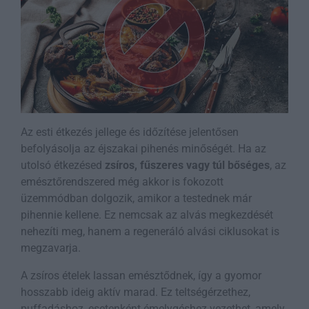
Az esti étkezés jellege és időzítése jelentősen
befolyásolja az éjszakai pihenés minőségét. Ha az
utolsó étkezésed
zsíros, fűszeres vagy túl bőséges
, az
emésztőrendszered még akkor is fokozott
üzemmódban dolgozik, amikor a testednek már
pihennie kellene. Ez nemcsak az alvás megkezdését
nehezíti meg, hanem a regeneráló alvási ciklusokat is
megzavarja.
A zsíros ételek lassan emésztődnek, így a gyomor
hosszabb ideig aktív marad. Ez teltségérzethez,
puffadáshoz, esetenként émelygéshez vezethet, amely