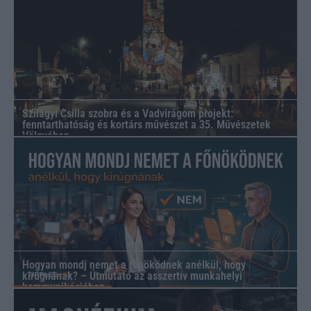
Szilágyi Csilla szobra és a Vadvirágom projekt:
fenntarthatóság és kortárs művészet a 35. Művészetek
Völgyében
Hogyan mondj nemet a főnöködnek anélkül, hogy
kirúgnának? – Útmutató az asszertív munkahelyi
kommunikációhoz