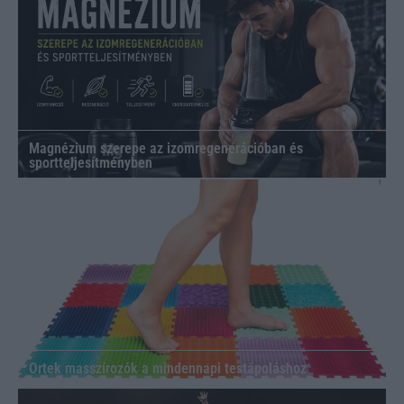
Magnézium szerepe az izomregenerációban és
sportteljesítményben
Ortek masszírozók a mindennapi testápoláshoz