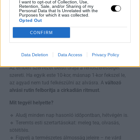
I want to opt-out of Collection, Use,
🔹 Olvass egy unalmas könyvet vagy hallgass csendes
Retention, Sale, and/or Sharing of my
Personal Data that Is Unrelated with the
zenét.
Purposes for which it was collected.
🔹 Visszafeküdni csak akkor érdemes, ha már álmos
Opted Out
vagy.
CONFIRM
9. Nincs rendszer a
lefekvésben
Data Deletion
Data Access
Privacy Policy
Az emberi szervezet belső órája a rendszerességet
szereti. Ha egyik este 10-kor, másnap 1-kor fekszel le,
az agyad nem tud felkészülni az alvásra. A
változó
alvási rutin felborítja a cirkadián ritmust
.
Mit tegyél helyette?
🔹 Aludj minden nap hasonló időpontban, hétvégén is.
🔹 Teremts esti szertartásokat: meleg tea, olvasás,
sötétítés.
🔹 Figyelj a természetes álmosság jeleire – ne várd