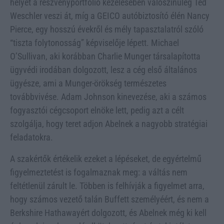
helyét a részvényportfólió kezelésében valószínűleg Ted
Weschler veszi át, míg a GEICO autóbiztosító élén Nancy
Pierce, egy hosszú évekről és mély tapasztalatról szóló
“tiszta folytonosság” képviselője lépett. Michael
O’Sullivan, aki korábban Charlie Munger társalapította
ügyvédi irodában dolgozott, lesz a cég első általános
ügyésze, ami a Munger-örökség természetes
továbbvivése. Adam Johnson kinevezése, aki a számos
fogyasztói cégcsoport elnöke lett, pedig azt a célt
szolgálja, hogy teret adjon Abelnek a nagyobb stratégiai
feladatokra.
A szakértők értékelik ezeket a lépéseket, de egyértelmű
figyelmeztetést is fogalmaznak meg: a váltás nem
feltétlenül zárult le. Többen is felhívják a figyelmet arra,
hogy számos vezető talán Buffett személyéért, és nem a
Berkshire Hathawayért dolgozott, és Abelnek még ki kell