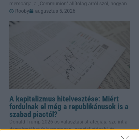
memoárja, a „Communion" állítólag arról szól, hogyan
Rooby
augusztus 5, 2026
A kapitalizmus hitelvesztése: Miért
fordulnak el még a republikánusok is a
szabad piactól?
Donald Trump 2026-os választási stratégiája szerint a
demokratákat folyamatosan „szocialistának” és
„kommunistának” bélyegzi, de a legfrissebb