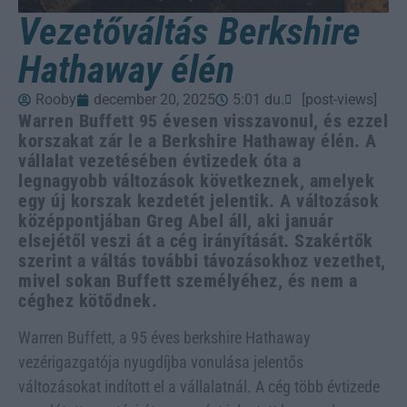
Vezetőváltás Berkshire
Hathaway élén
Rooby
december 20, 2025
5:01 du.
[post-views]
Warren Buffett 95 évesen visszavonul, és ezzel
korszakat zár le a Berkshire Hathaway élén. A
vállalat vezetésében évtizedek óta a
legnagyobb változások következnek, amelyek
egy új korszak kezdetét jelentik. A változások
középpontjában Greg Abel áll, aki január
elsejétől veszi át a cég irányítását. Szakértők
szerint a váltás további távozásokhoz vezethet,
mivel sokan Buffett személyéhez, és nem a
céghez kötődnek.
Warren Buffett, a 95 éves berkshire Hathaway
vezérigazgatója nyugdíjba vonulása jelentős
változásokat indított el a vállalatnál. A cég több évtizede