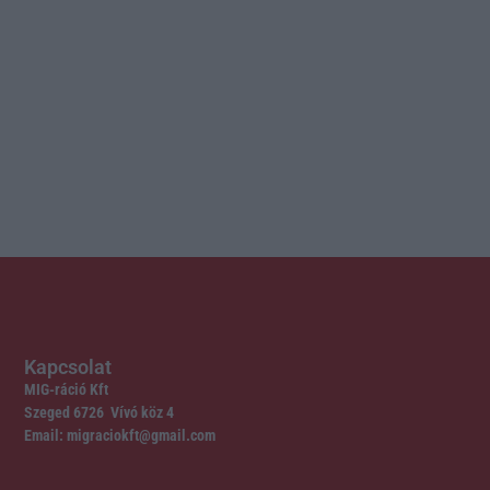
Kapcsolat
MIG-ráció Kft
Szeged 6726 Vívó köz 4
Email: migraciokft@gmail.com