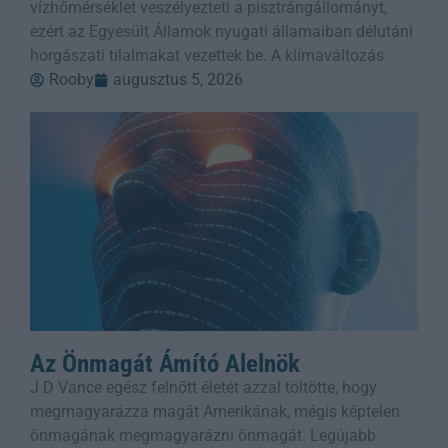
vízhőmérséklet veszélyezteti a pisztrángállományt,
ezért az Egyesült Államok nyugati államaiban délutáni
horgászati tilalmakat vezettek be. A klímaváltozás
Rooby
augusztus 5, 2026
Az Önmagát Ámító Alelnök
J D Vance egész felnőtt életét azzal töltötte, hogy
megmagyarázza magát Amerikának, mégis képtelen
önmagának megmagyarázni önmagát. Legújabb