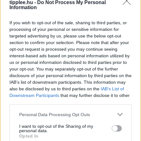
tipplee.hu -
Do Not Process My Personal
közvélemény-kutatások szerint a kapitalizmusba vetett
Information
hit csökkenése nagyobb problémát
Rooby
augusztus 5, 2026
If you wish to opt-out of the sale, sharing to third parties, or
processing of your personal or sensitive information for
targeted advertising by us, please use the below opt-out
section to confirm your selection. Please note that after your
opt-out request is processed you may continue seeing
interest-based ads based on personal information utilized by
us or personal information disclosed to third parties prior to
your opt-out. You may separately opt-out of the further
disclosure of your personal information by third parties on the
IAB’s list of downstream participants. This information may
also be disclosed by us to third parties on the
IAB’s List of
Downstream Participants
that may further disclose it to other
third parties.
Anker Prime Vezeték nélküli
Personal Data Processing Opt Outs
Töltőállomás Árcsökkentésben
Ha rendet szeretnél tenni az éjjeliszekrényeden, és
I want to opt-out of the Sharing of my
personal data.
egyszerre akár három kütyüt is gyorsan tölteni, az
Opted In
Anker Prime vezeték nélküli töltőállomása erre a