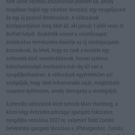
nem látott vezetési átszervezést jelentett be, amely
magában foglal egy váratlan távozást, egy nyugdíjazást
és egy új pozíció létrehozását. A változások
középpontjában Greg Abel áll, aki január 1-jétől veszi át
Buffett helyét. Szakértők szerint a vezetőcsapat
átalakulása természetes kísérője az új vezérigazgatói
korszaknak, és lehet, hogy ez csak a kezdete egy
szélesebb körű vezetőváltásnak, hiszen számos
kulcsfontosságú munkatárs már rég túl van a
nyugdíjkorhatáron. A változások egyértelműen azt
szolgálják, hogy Abel mihamarabb saját, megbízható
csapatot építhessen, amely támogatja a stratégiáját.
A jelentős változások közé tartozik Marc Hamburg, a
közel négy évtizedes pénzügyi igazgató fokozatos
nyugdíjba vonulása 2027-re, valamint Todd Combs
befektetési igazgató távozása a JPMorganhoz. Combs