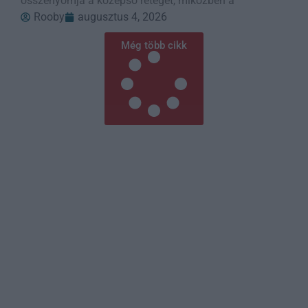
összenyomja a középső réteget, miközben a
Rooby
augusztus 4, 2026
Még több cikk