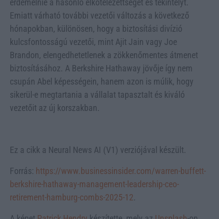
érdemelnie a hasonló elkötelezettséget és tekintélyt.
Emiatt várható további vezetői változás a következő
hónapokban, különösen, hogy a biztosítási divízió
kulcsfontosságú vezetői, mint Ajit Jain vagy Joe
Brandon, elengedhetetlenek a zökkenőmentes átmenet
biztosításához. A Berkshire Hathaway jövője így nem
csupán Abel képességein, hanem azon is múlik, hogy
sikerül-e megtartania a vállalat tapasztalt és kiváló
vezetőit az új korszakban.
Ez a cikk a Neural News AI (V1) verziójával készült.
Forrás:
https://www.businessinsider.com/warren-buffett-
berkshire-hathaway-management-leadership-ceo-
retirement-hamburg-combs-2025-12
.
A képet
Patrick Hendry
készítette, mely az
Unsplash
-on