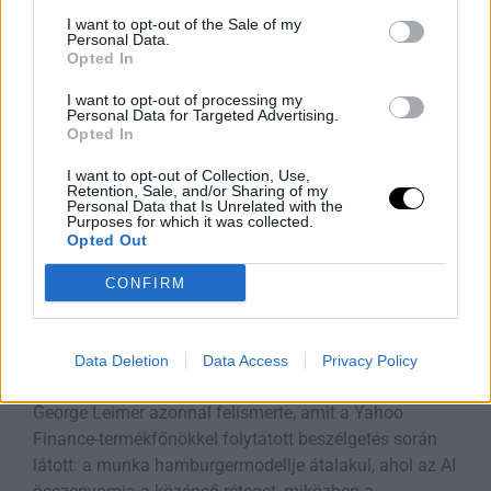
legjobb megoldás. A
I want to opt-out of the Sale of my
Personal Data.
Rooby
augusztus 4, 2026
Opted In
I want to opt-out of processing my
Personal Data for Targeted Advertising.
Opted In
I want to opt-out of Collection, Use,
Retention, Sale, and/or Sharing of my
Personal Data that Is Unrelated with the
Purposes for which it was collected.
Opted Out
CONFIRM
A munka új szendvicse: a döntés és a
Data Deletion
Data Access
Privacy Policy
szállítás uralma
George Leimer azonnal felismerte, amit a Yahoo
Finance-termékfőnökkel folytatott beszélgetés során
látott: a munka hamburgermodellje átalakul, ahol az AI