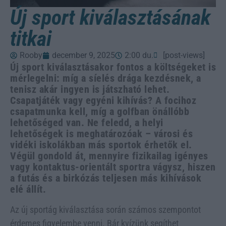
Új sport kiválasztásának
titkai
Rooby
december 9, 2025
2:00 du.
[post-views]
Új sport kiválasztásakor fontos a költségeket is
mérlegelni: míg a síelés drága kezdésnek, a
tenisz akár ingyen is játszható lehet.
Csapatjáték vagy egyéni kihívás? A focihoz
csapatmunka kell, míg a golfban önállóbb
lehetőséged van. Ne feledd, a helyi
lehetőségek is meghatározóak – városi és
vidéki iskolákban más sportok érhetők el.
Végül gondold át, mennyire fizikailag igényes
vagy kontaktus-orientált sportra vágysz, hiszen
a futás és a birkózás teljesen más kihívások
elé állít.
Az új sportág kiválasztása során számos szempontot
érdemes figyelembe venni. Bár kvízünk segíthet