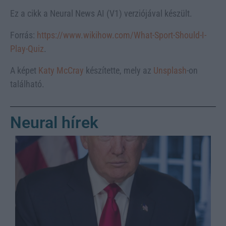
Ez a cikk a Neural News AI (V1) verziójával készült.
Forrás:
https://www.wikihow.com/What-Sport-Should-I-
Play-Quiz
.
A képet
Katy McCray
készítette, mely az
Unsplash
-on
található.
Neural hírek