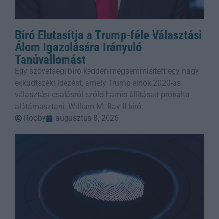
Bíró Elutasítja a Trump-féle Választási
Álom Igazolására Irányuló
Tanúvallomást
Egy szövetségi bíró kedden megsemmisített egy nagy
esküdtszéki idézést, amely Trump elnök 2020-as
választási csalásról szóló hamis állításait próbálta
alátámasztani. William M. Ray II bíró,
Rooby
augusztus 8, 2026