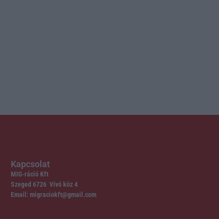
Kapcsolat
MIG-ráció Kft
Szeged 6726 Vívó köz 4
Email: migraciokft@gmail.com