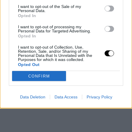
A Hímivarsejtek Rejtett Szövetsége
I want to opt-out of the Sale of my
Personal Data.
A megtermékenyítést gyakran úgy ábrázolják, mint egy
Opted In
intenzív versenyt, amelyben több millió hímivarsejt
I want to opt-out of processing my
versenyez egyetlen petesejtért. A Syracuse Egyetem, a
Personal Data for Targeted Advertising.
Sienai Egyetem és a Szegedi
Opted In
Rooby
augusztus 7, 2026
I want to opt-out of Collection, Use,
Retention, Sale, and/or Sharing of my
Még több cikk
Personal Data that Is Unrelated with the
Purposes for which it was collected.
Opted Out
CONFIRM
Data Deletion
Data Access
Privacy Policy