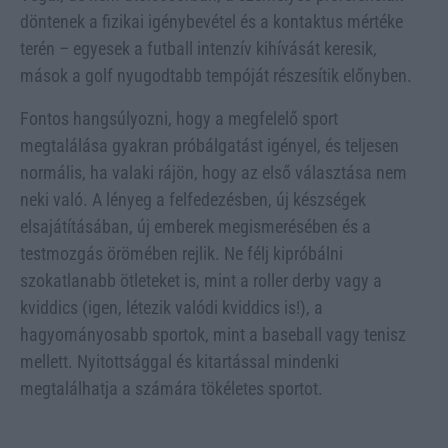
döntenek a fizikai igénybevétel és a kontaktus mértéke
terén – egyesek a futball intenzív kihívását keresik,
mások a golf nyugodtabb tempóját részesítik előnyben.
Fontos hangsúlyozni, hogy a megfelelő sport
megtalálása gyakran próbálgatást igényel, és teljesen
normális, ha valaki rájön, hogy az első választása nem
neki való. A lényeg a felfedezésben, új készségek
elsajátításában, új emberek megismerésében és a
testmozgás örömében rejlik. Ne félj kipróbálni
szokatlanabb ötleteket is, mint a roller derby vagy a
kviddics (igen, létezik valódi kviddics is!), a
hagyományosabb sportok, mint a baseball vagy tenisz
mellett. Nyitottsággal és kitartással mindenki
megtalálhatja a számára tökéletes sportot.