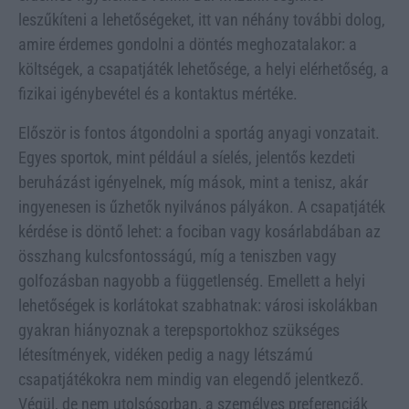
leszűkíteni a lehetőségeket, itt van néhány további dolog,
amire érdemes gondolni a döntés meghozatalakor: a
költségek, a csapatjáték lehetősége, a helyi elérhetőség, a
fizikai igénybevétel és a kontaktus mértéke.
Először is fontos átgondolni a sportág anyagi vonzatait.
Egyes sportok, mint például a síelés, jelentős kezdeti
beruházást igényelnek, míg mások, mint a tenisz, akár
ingyenesen is űzhetők nyilvános pályákon. A csapatjáték
kérdése is döntő lehet: a fociban vagy kosárlabdában az
összhang kulcsfontosságú, míg a teniszben vagy
golfozásban nagyobb a függetlenség. Emellett a helyi
lehetőségek is korlátokat szabhatnak: városi iskolákban
gyakran hiányoznak a terepsportokhoz szükséges
létesítmények, vidéken pedig a nagy létszámú
csapatjátékokra nem mindig van elegendő jelentkező.
Végül, de nem utolsósorban, a személyes preferenciák