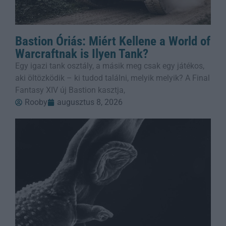
Bastion Óriás: Miért Kellene a World of
Warcraftnak is Ilyen Tank?
Egy igazi tank osztály, a másik meg csak egy játékos,
aki öltözködik – ki tudod találni, melyik melyik? A Final
Fantasy XIV új Bastion kasztja,
Rooby
augusztus 8, 2026