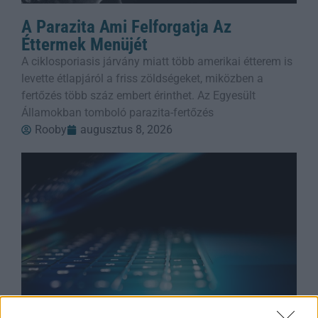
A Parazita Ami Felforgatja Az
Éttermek Menüjét
A ciklosporiasis járvány miatt több amerikai étterem is
levette étlapjáról a friss zöldségeket, miközben a
fertőzés több száz embert érinthet. Az Egyesült
Államokban tomboló parazita-fertőzés
Rooby
augusztus 8, 2026