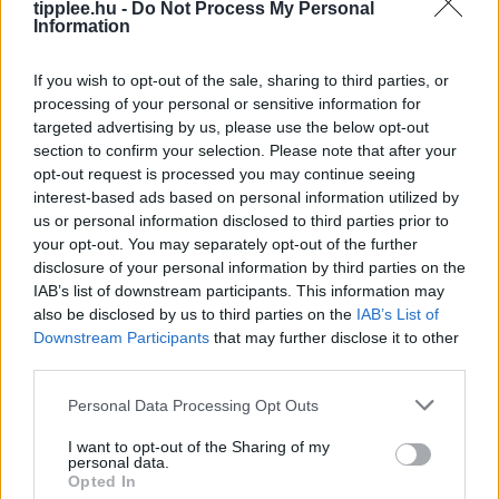
tipplee.hu -
Do Not Process My Personal
Okos telefon, nyugodt szívvel:
Information
Android-védelem a háttérben
Az okostelefonok mára mindennapi életünk
If you wish to opt-out of the sale, sharing to third parties, or
nélkülözhetetlen részévé váltak, hiszen pénzügyeinket,
processing of your personal or sensitive information for
emlékeinket és munkánkat is egyetlen eszközön
targeted advertising by us, please use the below opt-out
section to confirm your selection. Please note that after your
kezeljük. Az Android biztonság erősítése nem igényel
opt-out request is processed you may continue seeing
drasztikus változtatásokat
interest-based ads based on personal information utilized by
Rooby
augusztus 8, 2026
us or personal information disclosed to third parties prior to
your opt-out. You may separately opt-out of the further
disclosure of your personal information by third parties on the
IAB’s list of downstream participants. This information may
also be disclosed by us to third parties on the
IAB’s List of
Downstream Participants
that may further disclose it to other
third parties.
Personal Data Processing Opt Outs
I want to opt-out of the Sharing of my
personal data.
Opted In