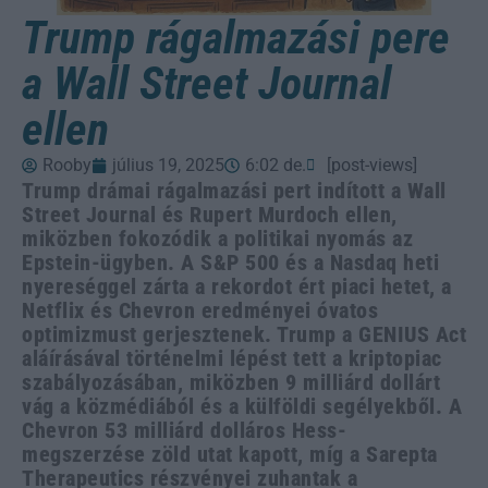
Trump rágalmazási pere
a Wall Street Journal
ellen
Rooby
július 19, 2025
6:02 de.
[post-views]
Trump drámai rágalmazási pert indított a Wall
Street Journal és Rupert Murdoch ellen,
miközben fokozódik a politikai nyomás az
Epstein-ügyben. A S&P 500 és a Nasdaq heti
nyereséggel zárta a rekordot ért piaci hetet, a
Netflix és Chevron eredményei óvatos
optimizmust gerjesztenek. Trump a GENIUS Act
aláírásával történelmi lépést tett a kriptopiac
szabályozásában, miközben 9 milliárd dollárt
vág a közmédiából és a külföldi segélyekből. A
Chevron 53 milliárd dolláros Hess-
megszerzése zöld utat kapott, míg a Sarepta
Therapeutics részvényei zuhantak a