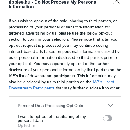
tipplee.hu -
Do Not Process My Personal
Paksi Atomerőművet. A szovjet korszakból származó
Information
reaktorok
Rooby
augusztus 5, 2026
If you wish to opt-out of the sale, sharing to third parties, or
processing of your personal or sensitive information for
targeted advertising by us, please use the below opt-out
section to confirm your selection. Please note that after your
opt-out request is processed you may continue seeing
interest-based ads based on personal information utilized by
us or personal information disclosed to third parties prior to
your opt-out. You may separately opt-out of the further
disclosure of your personal information by third parties on the
IAB’s list of downstream participants. This information may
also be disclosed by us to third parties on the
IAB’s List of
Downstream Participants
that may further disclose it to other
third parties.
Aszály és hőség: bezárják a
Personal Data Processing Opt Outs
pisztrángvizeket
LIVINGSTON, Mont. (AP) – A hőség miatt rekordmagas
I want to opt-out of the Sharing of my
personal data.
vízhőmérséklet veszélyezteti a pisztrángállományt,
Opted In
ezért az Egyesült Államok nyugati államaiban délutáni