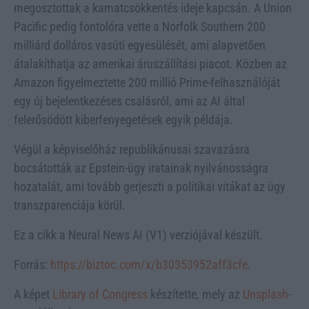
megosztottak a kamatcsökkentés ideje kapcsán. A Union
Pacific pedig fontolóra vette a Norfolk Southern 200
milliárd dolláros vasúti egyesülését, ami alapvetően
átalakíthatja az amerikai áruszállítási piacot. Közben az
Amazon figyelmeztette 200 millió Prime-felhasználóját
egy új bejelentkezéses csalásról, ami az AI által
felerősödött kiberfenyegetések egyik példája.
Végül a képviselőház republikánusai szavazásra
bocsátották az Epstein-ügy iratainak nyilvánosságra
hozatalát, ami tovább gerjeszti a politikai vitákat az ügy
transzparenciája körül.
Ez a cikk a Neural News AI (V1) verziójával készült.
Forrás:
https://biztoc.com/x/b30353952aff3cfe
.
A képet
Library of Congress
készítette, mely az
Unsplash
-