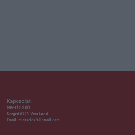
Kapcsolat
MIG-ráció Kft
Szeged 6726 Vívó köz 4
Email: migraciokft@gmail.com