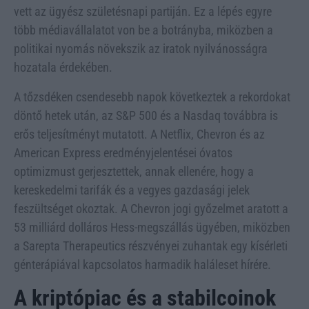
vett az ügyész születésnapi partiján. Ez a lépés egyre
több médiavállalatot von be a botrányba, miközben a
politikai nyomás növekszik az iratok nyilvánosságra
hozatala érdekében.
A tőzsdéken csendesebb napok következtek a rekordokat
döntő hetek után, az S&P 500 és a Nasdaq továbbra is
erős teljesítményt mutatott. A Netflix, Chevron és az
American Express eredményjelentései óvatos
optimizmust gerjesztettek, annak ellenére, hogy a
kereskedelmi tarifák és a vegyes gazdasági jelek
feszültséget okoztak. A Chevron jogi győzelmet aratott a
53 milliárd dolláros Hess-megszállás ügyében, miközben
a Sarepta Therapeutics részvényei zuhantak egy kísérleti
génterápiával kapcsolatos harmadik haláleset hírére.
A kriptópiac és a stabilcoinok