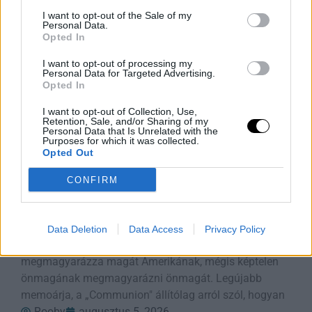
horgászati tilalmakat vezettek be. A klímaváltozás
I want to opt-out of the Sale of my
Personal Data.
Rooby
augusztus 5, 2026
Opted In
I want to opt-out of processing my
Personal Data for Targeted Advertising.
Opted In
I want to opt-out of Collection, Use,
Retention, Sale, and/or Sharing of my
Personal Data that Is Unrelated with the
Purposes for which it was collected.
Opted Out
CONFIRM
Az Önmagát Ámító Alelnök
Data Deletion
Data Access
Privacy Policy
J D Vance egész felnőtt életét azzal töltötte, hogy
megmagyarázza magát Amerikának, mégis képtelen
önmagának megmagyarázni önmagát. Legújabb
memoárja, a „Communion" állítólag arról szól, hogyan
Rooby
augusztus 5, 2026