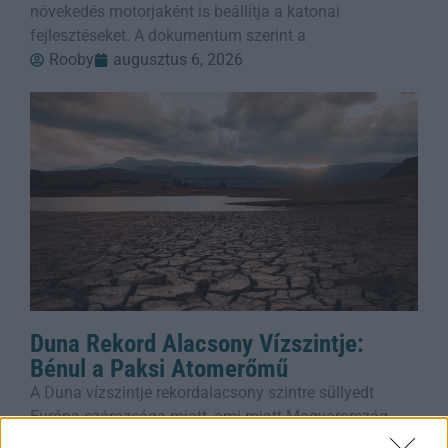
növekedés motorjaként is beállítja a katonai
fejlesztéseket. A dokumentum szerint a
Rooby
augusztus 6, 2026
Duna Rekord Alacsony Vízszintje:
Bénul a Paksi Atomerőmű
A Duna vízszintje rekordalacsony szintre süllyedt
Európa szárazsága miatt, ami miatt Magyarország
kénytelen volt leállítani egyetlen atomerőművét, a