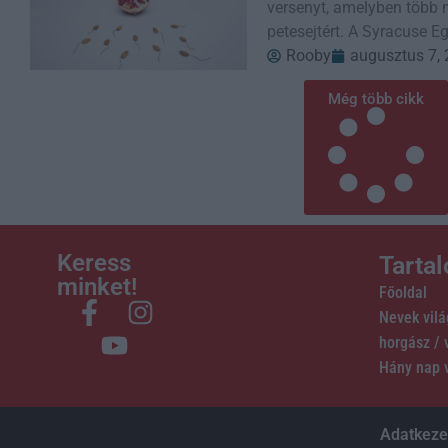
versenyt, amelyben több m
petesejtért. A Syracuse E
Rooby
augusztus 7,
Még több cikk
Keress
Tarta
minket!
Főoldal
Nevek vil
horgász /
Hány nap 
Adatkezel