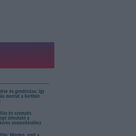
ése és gondozása: így
 dús mentát a kertben
n
ltás és szemzés
ogó útmutató a
ikeres nemesítéséhez
fője: Minden, amit a