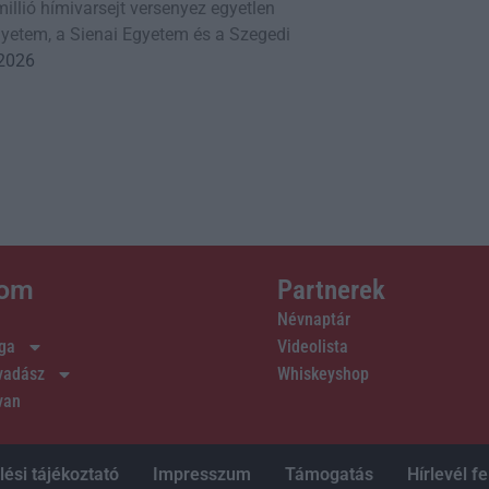
illió hímivarsejt versenyez egyetlen
gyetem, a Sienai Egyetem és a Szegedi
 2026
lom
Partnerek
Névnaptár
ága
Videolista
 vadász
Whiskeyshop
van
ési tájékoztató
Impresszum
Támogatás
Hírlevél fe