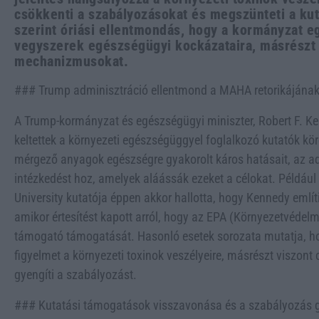
csökkenti a szabályozásokat és megszünteti a kut
szerint óriási ellentmondás, hogy a kormányzat eg
vegyszerek egészségügyi kockázataira, másrészt 
mechanizmusokat.
### Trump adminisztráció ellentmond a MAHA retorikájának
A Trump-kormányzat és egészségügyi miniszter, Robert F. Ke
keltettek a környezeti egészségüggyel foglalkozó kutatók k
mérgező anyagok egészségre gyakorolt káros hatásait, az ad
intézkedést hoz, amelyek aláássák ezeket a célokat. Például
University kutatója éppen akkor hallotta, hogy Kennedy emlí
amikor értesítést kapott arról, hogy az EPA (Környezetvédel
támogató támogatását. Hasonló esetek sorozata mutatja, ho
figyelmet a környezeti toxinok veszélyeire, másrészt viszont
gyengíti a szabályozást.
### Kutatási támogatások visszavonása és a szabályozás 