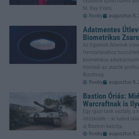
csalásról szóló hamis áll
M. Ray II bíró,
Rooby
augusztus 8,
Adatmentes Útlevé
Biometrikus Zsaro
Az Egyesült Államok víz
fenntartásához hozzáféré
biometrikus adatbázisaih
minősül az utazók profilo
Bizottság
Rooby
augusztus 8,
Bastion Óriás: Mié
Warcraftnak is Il
Egy igazi tank osztály, a
öltözködik – ki tudod talá
új Bastion kasztja,
Rooby
augusztus 8,