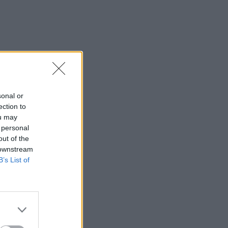
sonal or
ection to
ou may
 personal
out of the
 downstream
B’s List of