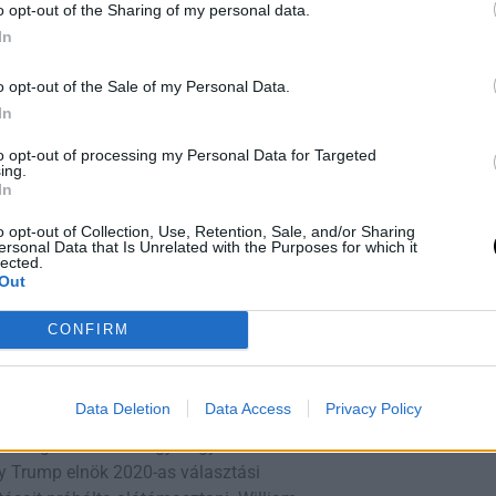
o opt-out of the Sharing of my personal data.
őrelépéseket hozhat a káros
In
e továbbra is fennáll.
o opt-out of the Sale of my Personal Data.
In
to opt-out of processing my Personal Data for Targeted
ing.
025/06/18/nx-s1-5436960/maha-rfk-
In
o opt-out of Collection, Use, Retention, Sale, and/or Sharing
ersonal Data that Is Unrelated with the Purposes for which it
álható.
lected.
Out
CONFIRM
Trump-féle Választási Álom
Data Deletion
Data Access
Privacy Policy
uló Tanúvallomást
den megsemmisített egy nagy
ly Trump elnök 2020-as választási