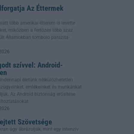
lforgatja Az Éttermek
iatt több amerikai étterem is levette
geket, miközben a fertőzés több száz
sült Államokban tomboló parazita-
 2026
odt szívvel: Android-
ben
ndennapi életünk nélkülözhetetlen
énzügyeinket, emlékeinket és munkánkat
ljük. Az Android biztonság erősítése
áltoztatásokat
 2026
ejtett Szövetsége
ran úgy ábrázolják, mint egy intenzív