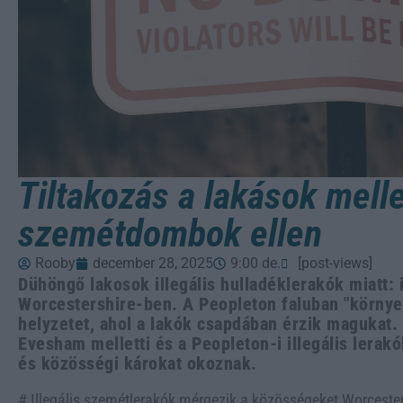
Tiltakozás a lakások mellet
szemétdombok ellen
Rooby
december 28, 2025
9:00 de.
[post-views]
Dühöngő lakosok illegális hulladéklerakók miatt:
Worcestershire-ben. A Peopleton faluban "környeze
helyzetet, ahol a lakók csapdában érzik magukat.
Evesham melletti és a Peopleton-i illegális lera
és közösségi károkat okoznak.
# Illegális szemétlerakók mérgezik a közösségeket Worcest