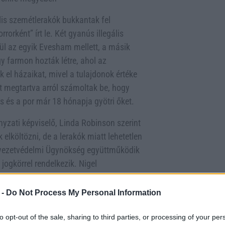
lis szemétlerakók bukkantak fel
rorként” írt le. Két gyanús illegális
ül az egyik Evesham mellett, a másik
gy farmon hozták létre, ahol az
 el házaikat, mivel a tulajdonok értéke
t megtartva arról számoltak be, hogy
 és a por már 18 hónapja gyötri őket.
yzati képviselő, Linda Robinson szerint
elköltözni, de a lerakók miatt lehetetlen
rnyezetvédelmi Ügynökség együttműködik
ogkörrel rendelkezik. Nigel
jelentette, hogy “nagyon aggódik” a
 a helyi önkormányzatoktól a
 -
Do Not Process My Personal Information
to opt-out of the sale, sharing to third parties, or processing of your per