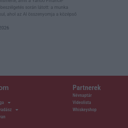
lismerte, amit a Yahoo Finance-
 beszélgetés során látott: a munka
ul, ahol az AI összenyomja a középső
 2026
lom
Partnerek
Névnaptár
ága
Videolista
 vadász
Whiskeyshop
van