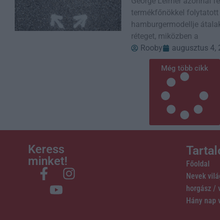
George Leimer azonnal fe
termékfőnökkel folytatott
hamburgermodellje átalak
réteget, miközben a
Rooby
augusztus 4,
Még több cikk
Keress
Tarta
minket!
Főoldal
Nevek vil
horgász /
Hány nap 