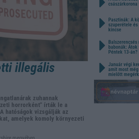
császárkorona 
Pasztinák: A k
szuperétele és
kincse
Balszerencsés 
babonák: Átok 
Péntek 13-án?
ti illegális
Január végi ker
amit most még 
mielőtt megérk
 ingatlanárak zuhannak
ti horrorként" írták le a
 A hatóságok vizsgálják az
kókat, amelyek komoly környezeti
ershire megyében