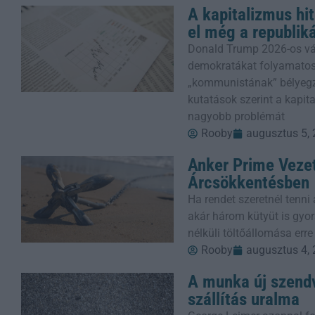
A kapitalizmus hi
el még a republik
Donald Trump 2026-os vála
demokratákat folyamatosa
„kommunistának” bélyegzi
kutatások szerint a kapit
nagyobb problémát
Rooby
augusztus 5,
Anker Prime Vezet
Árcsökkentésben
Ha rendet szeretnél tenni 
akár három kütyüt is gyor
nélküli töltőállomása err
Rooby
augusztus 4,
A munka új szendv
szállítás uralma