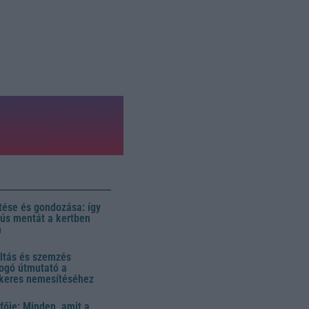
ése és gondozása: így
 dús mentát a kertben
n
ltás és szemzés
ogó útmutató a
ikeres nemesítéséhez
fője: Minden, amit a