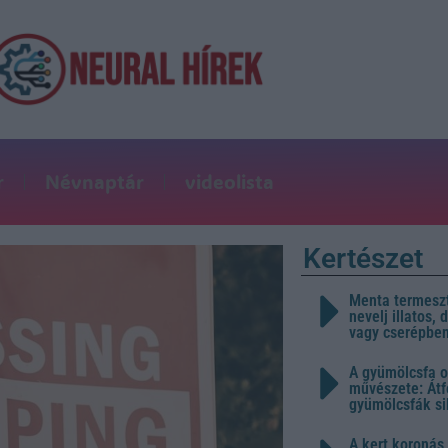
r
Névnaptár
videolista
Kertészet
Menta termeszt
nevelj illatos,
vagy cserépbe
A gyümölcsfa o
művészete: Átf
gyümölcsfák s
A kert koronás 