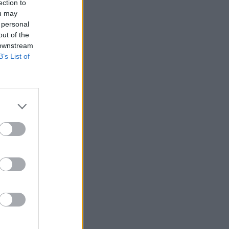
ection to
ou may
 personal
out of the
 downstream
B’s List of