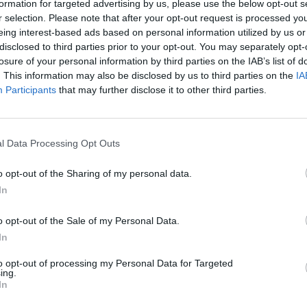
 társadalmi és gazdasági
formation for targeted advertising by us, please use the below opt-out s
r selection. Please note that after your opt-out request is processed y
ák, hanem a közösségek életminőségét
eing interest-based ads based on personal information utilized by us or
ozzák, hogy minden rendelkezésre álló
disclosed to third parties prior to your opt-out. You may separately opt-
özösségek kárára próbálnak profitot
losure of your personal information by third parties on the IAB’s list of
. This information may also be disclosed by us to third parties on the
IA
Participants
that may further disclose it to other third parties.
l Data Processing Opt Outs
o opt-out of the Sharing of my personal data.
In
.
o opt-out of the Sale of my Personal Data.
In
to opt-out of processing my Personal Data for Targeted
ony Vízszintje: Bénul a
ing.
In
lacsony szintre süllyedt Európa