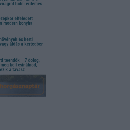
virágról tudni érdemes
özépkor elfeledett
 a modern konyha
növények és kerti
vagy áldás a kertedben
ti teendők – 7 dolog,
meg kell csinálnod,
ezik a tavasz