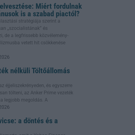
telvesztése: Miért fordulnak
ánusok is a szabad piactól?
sztási stratégiája szerint a
n „szocialistának” és
, de a legfrissebb közvélemény-
alizmusba vetett hit csökkenése
 2026
ék nélküli Töltőállomás
az éjjeliszekrényeden, és egyszerre
san tölteni, az Anker Prime vezeték
e a legjobb megoldás. A
 2026
icse: a döntés és a