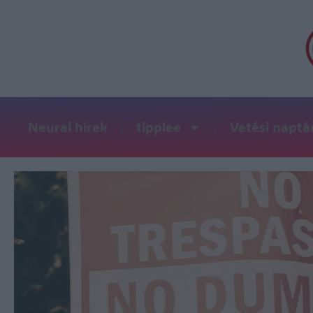
Neural hírek
tipplee
Vetési naptá