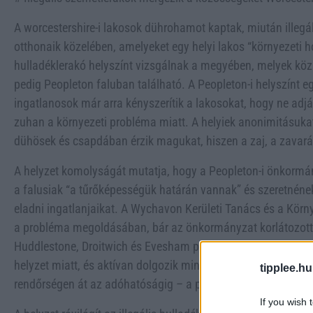
A worcestershire-i lakosok dührohamot kaptak, miután illegá
otthonaik közelében, amelyeket egy helyi lakos “környezeti hor
hulladéklerakó helyszínt vizsgálnak a megyében, melyek köz
pedig Peopleton faluban található. A Peopleton-i helyszínt e
ingatlanosok már arra kényszerítik a lakosokat, hogy ne adják
zuhan a környezeti probléma miatt. A helyiek anonimitásuka
dühösek és csapdában érzik magukat, hiszen a zaj, a zavarás
A helyzet komolyságát mutatja, hogy a Peopleton-i önkormán
a falusiak “a tűrőképességük határán vannak” és szeretnének 
eladni ingatlanjaikat. A Wychavon Kerületi Tanács és a Kö
a probléma megoldásában, bár az önkormányzat korlátozott j
Huddlestone, Droitwich és Evesham parlamenti képviselője ki
helyzet miatt, és aktívan dolgozik minden érintett szervvel –
tipplee.hu
rendőrségen át az adóhatóságig – a probléma megoldásán.
If you wish 