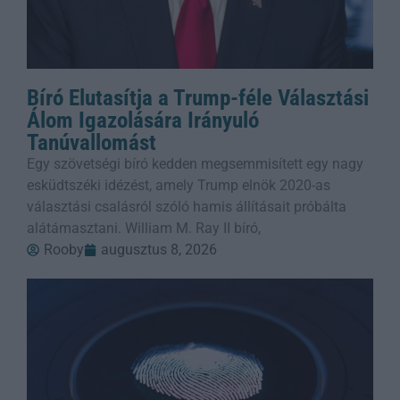
Bíró Elutasítja a Trump-féle Választási
Álom Igazolására Irányuló
Tanúvallomást
Egy szövetségi bíró kedden megsemmisített egy nagy
esküdtszéki idézést, amely Trump elnök 2020-as
választási csalásról szóló hamis állításait próbálta
alátámasztani. William M. Ray II bíró,
Rooby
augusztus 8, 2026