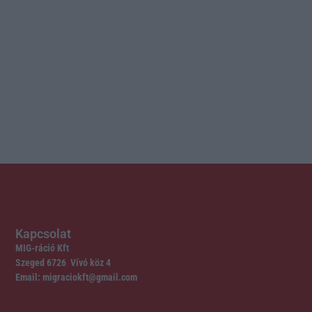
Kapcsolat
MIG-ráció Kft
Szeged 6726 Vívó köz 4
Email: migraciokft@gmail.com