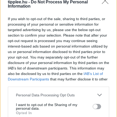
tipplee.hu -
Do Not Process My Personal
Information
If you wish to opt-out of the sale, sharing to third parties, or
processing of your personal or sensitive information for
Bastion Óriás: Miért Kellene a World of
targeted advertising by us, please use the below opt-out
section to confirm your selection. Please note that after your
Warcraftnak is Ilyen Tank?
opt-out request is processed you may continue seeing
Egy igazi tank osztály, a másik meg csak egy játékos,
interest-based ads based on personal information utilized by
aki öltözködik – ki tudod találni, melyik melyik? A Final
us or personal information disclosed to third parties prior to
Fantasy XIV új Bastion kasztja,
your opt-out. You may separately opt-out of the further
Rooby
augusztus 8, 2026
disclosure of your personal information by third parties on the
IAB’s list of downstream participants. This information may
also be disclosed by us to third parties on the
IAB’s List of
Downstream Participants
that may further disclose it to other
third parties.
Personal Data Processing Opt Outs
I want to opt-out of the Sharing of my
personal data.
Opted In