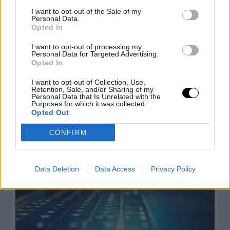
I want to opt-out of the Sale of my
Personal Data.
Opted In
A Parazita Ami Felforgatja Az
I want to opt-out of processing my
Éttermek Menüjét
Personal Data for Targeted Advertising.
Opted In
A ciklosporiasis járvány miatt több amerikai étterem is
levette étlapjáról a friss zöldségeket, miközben a
I want to opt-out of Collection, Use,
fertőzés több száz embert érinthet. Az Egyesült
Retention, Sale, and/or Sharing of my
Personal Data that Is Unrelated with the
Államokban tomboló parazita-fertőzés
Purposes for which it was collected.
Rooby
augusztus 8, 2026
Opted Out
CONFIRM
Data Deletion
Data Access
Privacy Policy