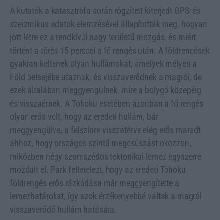
A kutatók a katasztrófa során rögzített kiterjedt GPS- és
szeizmikus adatok elemzésével állapították meg, hogyan
jött létre ez a rendkívül nagy területű mozgás, és miért
történt a törés 15 perccel a fő rengés után. A földrengések
gyakran keltenek olyan hullámokat, amelyek mélyen a
Föld belsejébe utaznak, és visszaverődnek a magról, de
ezek általában meggyengülnek, mire a bolygó közepéig
és visszaérnek. A Tohoku esetében azonban a fő rengés
olyan erős volt, hogy az eredeti hullám, bár
meggyengülve, a felszínre visszatérve elég erős maradt
ahhoz, hogy országos szintű megcsúszást okozzon,
miközben négy szomszédos tektonikai lemez egyszerre
mozdult el. Park feltételezi, hogy az eredeti Tohoku
földrengés erős rázkódása már meggyengítette a
lemezhatárokat, így azok érzékenyebbé váltak a magról
visszaverődő hullám hatására.