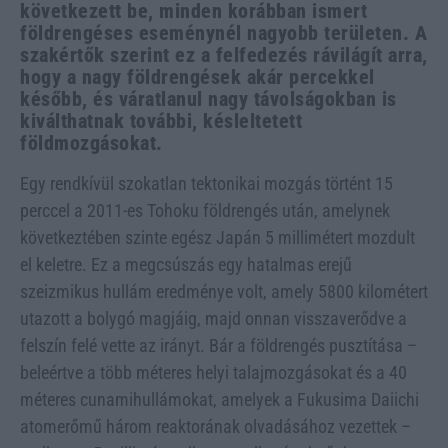
következett be, minden korábban ismert
földrengéses eseménynél nagyobb területen. A
szakértők szerint ez a felfedezés rávilágít arra,
hogy a nagy földrengések akár percekkel
később, és váratlanul nagy távolságokban is
kiválthatnak további, késleltetett
földmozgásokat.
Egy rendkívül szokatlan tektonikai mozgás történt 15
perccel a 2011-es Tohoku földrengés után, amelynek
következtében szinte egész Japán 5 millimétert mozdult
el keletre. Ez a megcsúszás egy hatalmas erejű
szeizmikus hullám eredménye volt, amely 5800 kilométert
utazott a bolygó magjáig, majd onnan visszaverődve a
felszín felé vette az irányt. Bár a földrengés pusztítása –
beleértve a több méteres helyi talajmozgásokat és a 40
méteres cunamihullámokat, amelyek a Fukusima Daiichi
atomerőmű három reaktorának olvadásához vezettek –