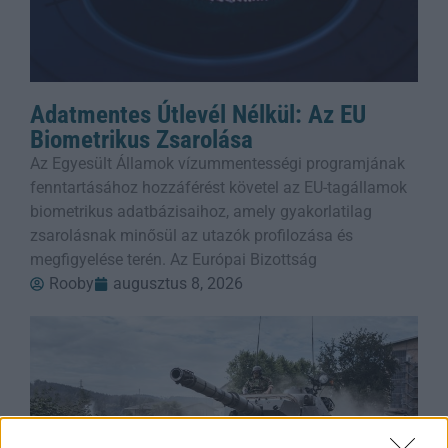
Adatmentes Útlevél Nélkül: Az EU
Biometrikus Zsarolása
Az Egyesült Államok vízummentességi programjának
fenntartásához hozzáférést követel az EU-tagállamok
biometrikus adatbázisaihoz, amely gyakorlatilag
zsarolásnak minősül az utazók profilozása és
megfigyelése terén. Az Európai Bizottság
Rooby
augusztus 8, 2026