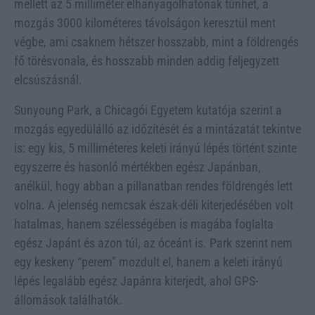
mellett az 5 milliméter elhanyagolhatónak tűnhet, a
mozgás 3000 kilométeres távolságon keresztül ment
végbe, ami csaknem hétszer hosszabb, mint a földrengés
fő törésvonala, és hosszabb minden addig feljegyzett
elcsúszásnál.
Sunyoung Park, a Chicagói Egyetem kutatója szerint a
mozgás egyedülálló az időzítését és a mintázatát tekintve
is: egy kis, 5 milliméteres keleti irányú lépés történt szinte
egyszerre és hasonló mértékben egész Japánban,
anélkül, hogy abban a pillanatban rendes földrengés lett
volna. A jelenség nemcsak észak-déli kiterjedésében volt
hatalmas, hanem szélességében is magába foglalta
egész Japánt és azon túl, az óceánt is. Park szerint nem
egy keskeny “perem” mozdult el, hanem a keleti irányú
lépés legalább egész Japánra kiterjedt, ahol GPS-
állomások találhatók.