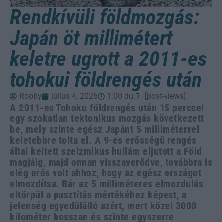
Rendkívüli földmozgás:
Japán öt millimétert
keletre ugrott a 2011-es
tohokui földrengés után
Rooby
július 4, 2026
1:00 du.
[post-views]
A 2011-es Tohoku földrengés után 15 perccel
egy szokatlan tektonikus mozgás következett
be, mely szinte egész Japánt 5 milliméterrel
keletebbre tolta el. A 9-es erősségű rengés
által keltett szeizmikus hullám eljutott a Föld
magjáig, majd onnan visszaverődve, továbbra is
elég erős volt ahhoz, hogy az egész országot
elmozdítsa. Bár az 5 milliméteres elmozdulás
eltörpül a pusztítás mértékéhez képest, a
jelenség egyedülálló azért, mert közel 3000
kilométer hosszan és szinte egyszerre