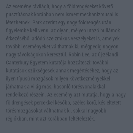
Az esemény rávilágít, hogy a földrengéseket követő
pusztításnak korábban nem ismert mechanizmusai is
létezhetnek. Park szerint egy nagy földrengés után
figyelembe kell venni az olyan, mélyen utazó hullámok
érkezéséből adódó szeizmikus veszélyeket is, amelyek
további eseményeket válthatnak ki, mégpedig nagyon
nagy távolságokon keresztül. Robin Lee, az új-zélandi
Canterbury Egyetem kutatója hozzáteszi: további
kutatások szükségesek annak megértéséhez, hogy az
ilyen típusú mozgások milyen következményekkel
járhatnak a világ más, hasonló törésvonalakkal
rendelkező részein. Az esemény azt mutatja, hogy a nagy
földrengések percekkel később, széles körű, késleltetett
törésmozgásokat válthatnak ki, sokkal nagyobb
régiókban, mint azt korábban feltételezték.