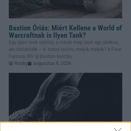
Bastion Óriás: Miért Kellene a World of
Warcraftnak is Ilyen Tank?
Egy igazi tank osztály, a másik meg csak egy játékos,
aki öltözködik – ki tudod találni, melyik melyik? A Final
Fantasy XIV új Bastion kasztja,
Rooby
augusztus 8, 2026