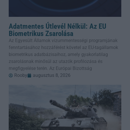
Adatmentes Útlevél Nélkül: Az EU
Biometrikus Zsarolása
Az Egyesült Államok vízummentességi programjának
fenntartásához hozzáférést követel az EU-tagállamok
biometrikus adatbázisaihoz, amely gyakorlatilag
zsarolásnak minősül az utazók profilozása és
megfigyelése terén. Az Európai Bizottság
Rooby
augusztus 8, 2026