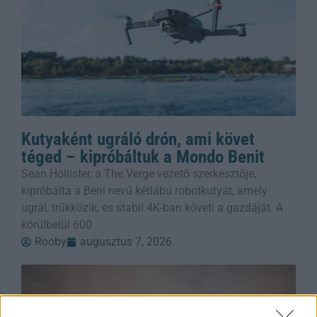
Kutyaként ugráló drón, ami követ
téged – kipróbáltuk a Mondo Benit
Sean Hollister, a The Verge vezető szerkesztője,
kipróbálta a Beni nevű kétlábú robotkutyát, amely
ugrál, trükközik, és stabil 4K-ban követi a gazdáját. A
körülbelül 600
Rooby
augusztus 7, 2026