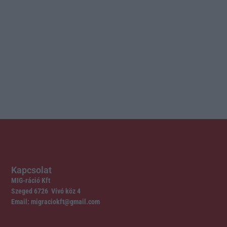
Kapcsolat
MIG-ráció Kft
Szeged 6726 Vívó köz 4
Email: migraciokft@gmail.com