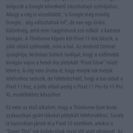
dolgozik a Google következő zászlóshajó szériájához.
Ahogy a cég is viccelődött, “a Google még mindig
Google… alig változtattak lol”, de van egy óriási
különbség, amit nem hagyhatunk szó nélkül: a kamera
kivágás. A Thinborne képein két Pixel 11 tok látszik, a
jobb oldali szélesebb, mint a bal. Az Android Central
újságírója, Nicholas Sutrich találgat, hogy a szélesebb
kivágás vajon a hetek óta pletykált “Pixel Glow” miatt
lehet-e. A cég nem árulta el, hogy melyik tok melyik
telefonhoz tartozik, de feltételezhető, hogy a bal oldali a
Pixel 11-hez, a jobb oldali pedig a Pixel 11 Pro és 11 Pro
XL modellekhez készülhet.
Ez nem az első alkalom, hogy a Thinborne ilyen korai
szakaszban gyárt tokokat pletykált telefonokhoz. Tavaly
is hasonlóan jártak el a Pixel 10 esetében, amikor a
“Super Thin” tok kollekciójuk rövid idő alatt elfogyott. Az