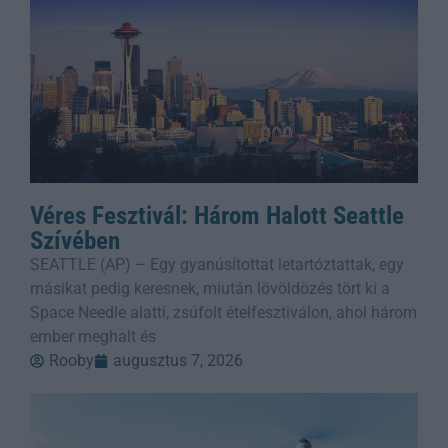
Véres Fesztivál: Három Halott Seattle
Szívében
SEATTLE (AP) – Egy gyanúsítottat letartóztattak, egy
másikat pedig keresnek, miután lövöldözés tört ki a
Space Needle alatti, zsúfolt ételfesztiválon, ahol három
ember meghalt és
Rooby
augusztus 7, 2026