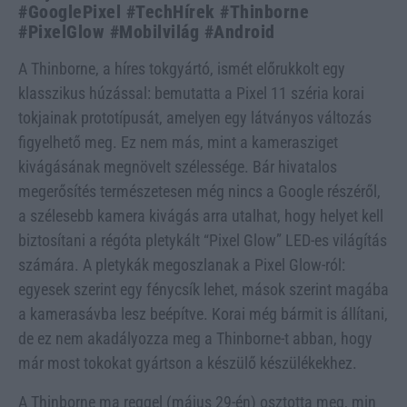
#GooglePixel #TechHírek #Thinborne
#PixelGlow #Mobilvilág #Android
A Thinborne, a híres tokgyártó, ismét előrukkolt egy
klasszikus húzással: bemutatta a Pixel 11 széria korai
tokjainak prototípusát, amelyen egy látványos változás
figyelhető meg. Ez nem más, mint a kamerasziget
kivágásának megnövelt szélessége. Bár hivatalos
megerősítés természetesen még nincs a Google részéről,
a szélesebb kamera kivágás arra utalhat, hogy helyet kell
biztosítani a régóta pletykált “Pixel Glow” LED-es világítás
számára. A pletykák megoszlanak a Pixel Glow-ról:
egyesek szerint egy fénycsík lehet, mások szerint magába
a kamerasávba lesz beépítve. Korai még bármit is állítani,
de ez nem akadályozza meg a Thinborne-t abban, hogy
már most tokokat gyártson a készülő készülékekhez.
A Thinborne ma reggel (május 29-én) osztotta meg, min