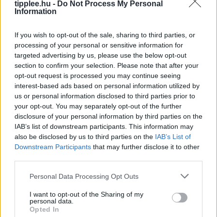
tipplee.hu -
Do Not Process My Personal
Information
If you wish to opt-out of the sale, sharing to third parties, or
processing of your personal or sensitive information for
targeted advertising by us, please use the below opt-out
section to confirm your selection. Please note that after your
opt-out request is processed you may continue seeing
Barátság és Pénz? Így Maradjatok
interest-based ads based on personal information utilized by
Együtt Étkezési Döntéseknél
us or personal information disclosed to third parties prior to
your opt-out. You may separately opt-out of the further
A barátok minden étkezést étteremben szeretnének
disclosure of your personal information by third parties on the
lebonyolítani, ami komoly anyagi terhet jelenthet – de
IAB’s list of downstream participants. This information may
hogyan őrizd meg a kapcsolatot anélkül, hogy
also be disclosed by us to third parties on the
IAB’s List of
tönkremennél? Ez a cikk
Downstream Participants
that may further disclose it to other
Rooby
augusztus 7, 2026
third parties.
Personal Data Processing Opt Outs
I want to opt-out of the Sharing of my
personal data.
Opted In