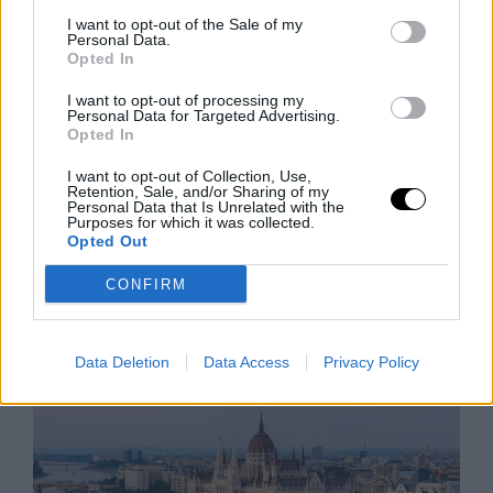
I want to opt-out of the Sale of my
Personal Data.
Opted In
I want to opt-out of processing my
Personal Data for Targeted Advertising.
Opted In
Robotteknológiai Diákgyőzelem a
I want to opt-out of Collection, Use,
Retention, Sale, and/or Sharing of my
Mikroműanyagok Ellen
Personal Data that Is Unrelated with the
Purposes for which it was collected.
Glen Young, a 16-year-old feltette a nagy kérdést:
Opted Out
hogyan tanítsa meg autonóm tengeri teknős robotját
úszni? A kanadai fiú végül egy holografikus kamerát és
CONFIRM
AI-modelleket
Rooby
augusztus 7, 2026
Data Deletion
Data Access
Privacy Policy