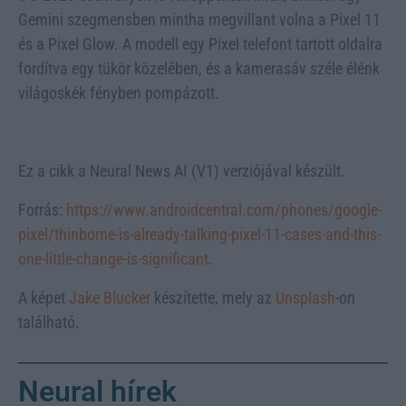
Gemini szegmensben mintha megvillant volna a Pixel 11
és a Pixel Glow. A modell egy Pixel telefont tartott oldalra
fordítva egy tükör közelében, és a kamerasáv széle élénk
világoskék fényben pompázott.
Ez a cikk a Neural News AI (V1) verziójával készült.
Forrás:
https://www.androidcentral.com/phones/google-
pixel/thinborne-is-already-talking-pixel-11-cases-and-this-
one-little-change-is-significant
.
A képet
Jake Blucker
készítette, mely az
Unsplash
-on
található.
Neural hírek