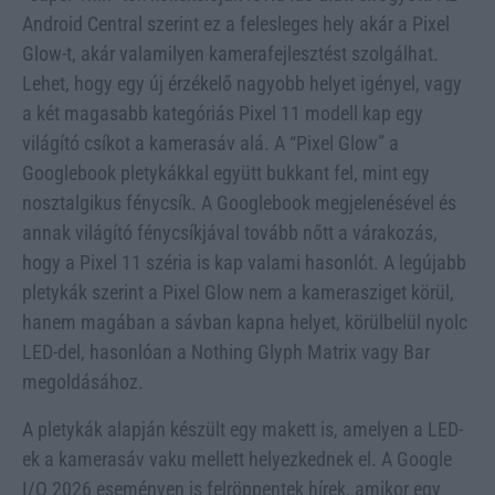
Android Central szerint ez a felesleges hely akár a Pixel
Glow-t, akár valamilyen kamerafejlesztést szolgálhat.
Lehet, hogy egy új érzékelő nagyobb helyet igényel, vagy
a két magasabb kategóriás Pixel 11 modell kap egy
világító csíkot a kamerasáv alá. A “Pixel Glow” a
Googlebook pletykákkal együtt bukkant fel, mint egy
nosztalgikus fénycsík. A Googlebook megjelenésével és
annak világító fénycsíkjával tovább nőtt a várakozás,
hogy a Pixel 11 széria is kap valami hasonlót. A legújabb
pletykák szerint a Pixel Glow nem a kamerasziget körül,
hanem magában a sávban kapna helyet, körülbelül nyolc
LED-del, hasonlóan a Nothing Glyph Matrix vagy Bar
megoldásához.
A pletykák alapján készült egy makett is, amelyen a LED-
ek a kamerasáv vaku mellett helyezkednek el. A Google
I/O 2026 eseményen is felröppentek hírek, amikor egy