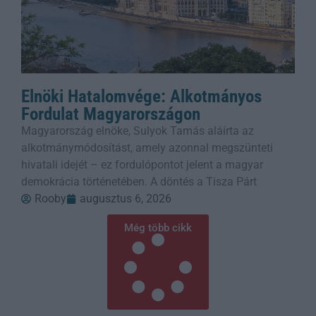
Elnöki Hatalomvége: Alkotmányos
Fordulat Magyarországon
Magyarország elnöke, Sulyok Tamás aláírta az
alkotmánymódosítást, amely azonnal megszünteti
hivatali idejét – ez fordulópontot jelent a magyar
demokrácia történetében. A döntés a Tisza Párt
Rooby
augusztus 6, 2026
Még több cikk