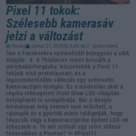
Pixel 11 tokok:
Szélesebb kamerasáv
jelzi a változást
Rooby
június 21, 2026
6:00 de.
[post-views]
Íme a Facebookra optimalizált bejegyzés a cikk
alapján: 📱 A Thinborne ismét beszállt a
pletykakörforgásba: közzétették a Pixel 11
tokjaik első prototípusait, és a
legszembetűnőbb változás egy szélesebb
kamerasziget-kivágás. Ez a módosítás akár a
régóta rebesgetett Pixel Glow LED-világítás
helyigényét is szolgálhatja. Bár a Google
hivatalosan még semmit nem erősített, a
rajongók és a gyártók máris találgatják, hogy
fénycsík vagy a kameraszigetbe épített LED-ek
érkeznek-e. Te mit szólnál egy retro stílusú
fénycsíkhoz a Pixelen? ✨ #Pixel11