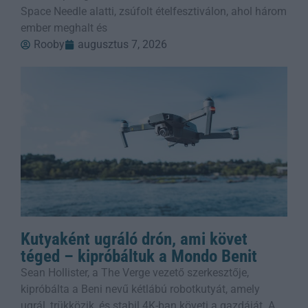
Space Needle alatti, zsúfolt ételfesztiválon, ahol három
ember meghalt és
Rooby
augusztus 7, 2026
Kutyaként ugráló drón, ami követ
téged – kipróbáltuk a Mondo Benit
Sean Hollister, a The Verge vezető szerkesztője,
kipróbálta a Beni nevű kétlábú robotkutyát, amely
ugrál, trükközik, és stabil 4K-ban követi a gazdáját. A