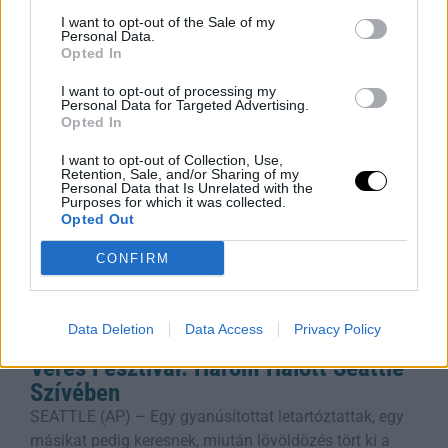
intenzív versenyt, amelyben több millió hímivarsejt
I want to opt-out of the Sale of my
versenyez egyetlen petesejtért. A Syracuse Egyetem, a
Personal Data.
Opted In
Sienai Egyetem és a Szegedi
Rooby
augusztus 7, 2026
I want to opt-out of processing my
Personal Data for Targeted Advertising.
Opted In
I want to opt-out of Collection, Use,
Retention, Sale, and/or Sharing of my
Personal Data that Is Unrelated with the
Purposes for which it was collected.
Opted Out
CONFIRM
Data Deletion
Data Access
Privacy Policy
Véres Fesztivál: Három Halott Seattle
Szívében
SEATTLE (AP) – Egy gyanúsítottat letartóztattak, egy
másikat pedig keresnek, miután lövöldözés tört ki a