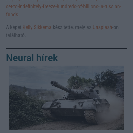
set-to-indefinitely-freeze-hundreds-of-billions-in-russian-
funds
.
A képet
Kelly Sikkema
készítette, mely az
Unsplash
-on
található.
Neural hírek