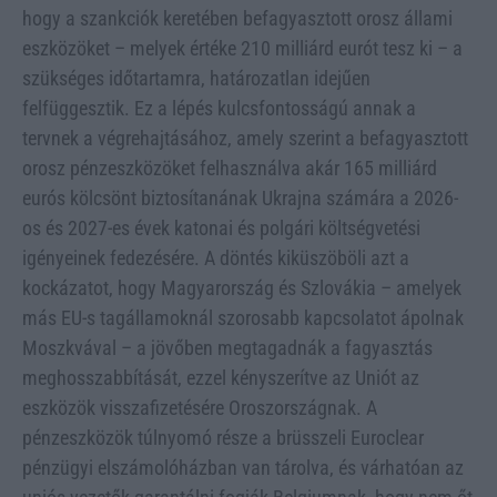
hogy a szankciók keretében befagyasztott orosz állami
eszközöket – melyek értéke 210 milliárd eurót tesz ki – a
szükséges időtartamra, határozatlan idejűen
felfüggesztik. Ez a lépés kulcsfontosságú annak a
tervnek a végrehajtásához, amely szerint a befagyasztott
orosz pénzeszközöket felhasználva akár 165 milliárd
eurós kölcsönt biztosítanának Ukrajna számára a 2026-
os és 2027-es évek katonai és polgári költségvetési
igényeinek fedezésére. A döntés kiküszöböli azt a
kockázatot, hogy Magyarország és Szlovákia – amelyek
más EU-s tagállamoknál szorosabb kapcsolatot ápolnak
Moszkvával – a jövőben megtagadnák a fagyasztás
meghosszabbítását, ezzel kényszerítve az Uniót az
eszközök visszafizetésére Oroszországnak. A
pénzeszközök túlnyomó része a brüsszeli Euroclear
pénzügyi elszámolóházban van tárolva, és várhatóan az