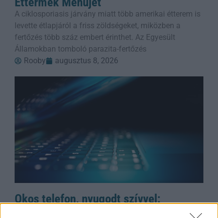
Éttermek Menüjét
A ciklosporiasis járvány miatt több amerikai étterem is
levette étlapjáról a friss zöldségeket, miközben a
fertőzés több száz embert érinthet. Az Egyesült
Államokban tomboló parazita-fertőzés
Rooby
augusztus 8, 2026
Okos telefon, nyugodt szívvel:
Android-védelem a háttérben