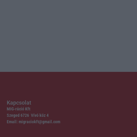
Kapcsolat
MIG-ráció Kft
Szeged 6726 Vívó köz 4
Email: migraciokft@gmail.com