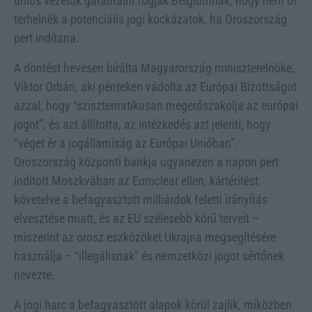
uniós vezetők garantálni fogják Belgiumnak, hogy nem őt
terhelnék a potenciális jogi kockázatok, ha Oroszország
pert indítana.
A döntést hevesen bírálta Magyarország miniszterelnöke,
Viktor Orbán, aki pénteken vádolta az Európai Bizottságot
azzal, hogy “szisztematikusan megerőszakolja az európai
jogot”, és azt állította, az intézkedés azt jelenti, hogy
“véget ér a jogállamiság az Európai Unióban”.
Oroszország központi bankja ugyanezen a napon pert
indított Moszkvában az Euroclear ellen, kártérítést
követelve a befagyasztott milliárdok feletti irányítás
elvesztése miatt, és az EU szélesebb körű terveit –
miszerint az orosz eszközöket Ukrajna megsegítésére
használja – “illegálisnak” és nemzetközi jogot sértőnek
nevezte.
A jogi harc a befagyasztott alapok körül zajlik, miközben