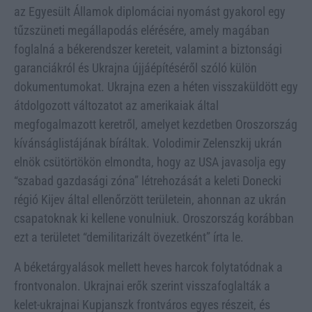
az Egyesült Államok diplomáciai nyomást gyakorol egy
tűzszüneti megállapodás elérésére, amely magában
foglalná a békerendszer kereteit, valamint a biztonsági
garanciákról és Ukrajna újjáépítéséről szóló külön
dokumentumokat. Ukrajna ezen a héten visszaküldött egy
átdolgozott változatot az amerikaiak által
megfogalmazott keretről, amelyet kezdetben Oroszország
kívánságlistájának bíráltak. Volodimir Zelenszkij ukrán
elnök csütörtökön elmondta, hogy az USA javasolja egy
“szabad gazdasági zóna” létrehozását a keleti Donecki
régió Kijev által ellenőrzött területein, ahonnan az ukrán
csapatoknak ki kellene vonulniuk. Oroszország korábban
ezt a területet “demilitarizált övezetként” írta le.
A béketárgyalások mellett heves harcok folytatódnak a
frontvonalon. Ukrajnai erők szerint visszafoglalták a
kelet-ukrajnai Kupjanszk frontváros egyes részeit, és