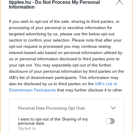
tipplee.hu -
Do Not Process My Personal
Az okostelefonok mára mindennapi életünk
Information
nélkülözhetetlen részévé váltak, hiszen pénzügyeinket,
emlékeinket és munkánkat is egyetlen eszközön
If you wish to opt-out of the sale, sharing to third parties, or
kezeljük. Az Android biztonság erősítése nem igényel
processing of your personal or sensitive information for
drasztikus változtatásokat
targeted advertising by us, please use the below opt-out
Rooby
augusztus 8, 2026
section to confirm your selection. Please note that after your
opt-out request is processed you may continue seeing
interest-based ads based on personal information utilized by
us or personal information disclosed to third parties prior to
your opt-out. You may separately opt-out of the further
disclosure of your personal information by third parties on the
IAB’s list of downstream participants. This information may
also be disclosed by us to third parties on the
IAB’s List of
Downstream Participants
that may further disclose it to other
third parties.
Personal Data Processing Opt Outs
I want to opt-out of the Sharing of my
A Hímivarsejtek Rejtett Szövetsége
personal data.
Opted In
A megtermékenyítést gyakran úgy ábrázolják, mint egy