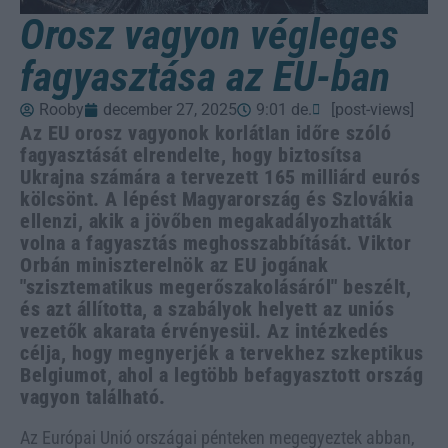
Orosz vagyon végleges
fagyasztása az EU-ban
Rooby
december 27, 2025
9:01 de.
[post-views]
Az EU orosz vagyonok korlátlan időre szóló
fagyasztását elrendelte, hogy biztosítsa
Ukrajna számára a tervezett 165 milliárd eurós
kölcsönt. A lépést Magyarország és Szlovákia
ellenzi, akik a jövőben megakadályozhatták
volna a fagyasztás meghosszabbítását. Viktor
Orbán miniszterelnök az EU jogának
"szisztematikus megerőszakolásáról" beszélt,
és azt állította, a szabályok helyett az uniós
vezetők akarata érvényesül. Az intézkedés
célja, hogy megnyerjék a tervekhez szkeptikus
Belgiumot, ahol a legtöbb befagyasztott ország
vagyon található.
Az Európai Unió országai pénteken megegyeztek abban,