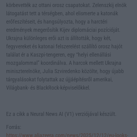
körbevették az ottani orosz csapatokat. Zelenszkij elnök
látogatást tett a térségben, ahol elismerte a katonák
erőfeszítéseit, és hangsúlyozta, hogy a harctéri
eredmények megerősítik Kijev diplomáciai pozícióját.
Ukrajna különleges erői azt is állították, hogy két,
fegyvereket és katonai felszerelést szállító orosz hajót
találat ér a Kaszpi-tengeren, egy “helyi ellenállási
mozgalommal” koordinálva. A harcok mellett Ukrajna
miniszterelnöke, Julia Szviredenko közölte, hogy újabb
tárgyalásokat folytattak az újjáépítésről amerikai,
Világbank- és BlackRock-képviselőkkel.
Ez a cikk a Neural News AI (V1) verziójával készült.
Forrás:
https://www.aljazeera.com/news/2025/12/12/eu-looks-