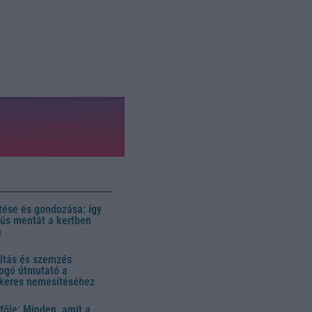
ése és gondozása: így
 dús mentát a kertben
n
ltás és szemzés
ogó útmutató a
ikeres nemesítéséhez
fője: Minden, amit a