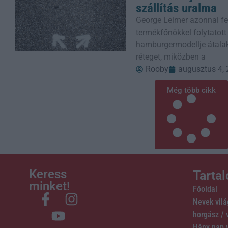
szállítás uralma
George Leimer azonnal fe
termékfőnökkel folytatott
hamburgermodellje átalak
réteget, miközben a
Rooby
augusztus 4,
Még több cikk
Keress
Tarta
minket!
Főoldal
Nevek vil
horgász /
Hány nap 