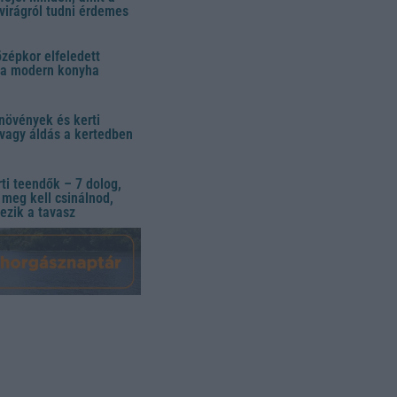
virágról tudni érdemes
özépkor elfeledett
 a modern konyha
növények és kerti
vagy áldás a kertedben
ti teendők – 7 dolog,
meg kell csinálnod,
ezik a tavasz