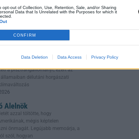
o opt-out of Collection, Use, Retention, Sale, and/or Sharing
lacsony szintre süllyedt Európa
ersonal Data that Is Unrelated with the Purposes for which it
lected.
att Magyarország kénytelen volt
Out
erőművét, a Paksi Atomerőművet. A
azó reaktorok
CONFIRM
 2026
bezárják a pisztrángvizeket
Data Deletion
Data Access
Privacy Policy
– A hőség miatt rekordmagas
eti a pisztrángállományt, ezért az
 államaiban délutáni horgászati
 klímaváltozás
 2026
 Alelnök
etét azzal töltötte, hogy
erikának, mégis képtelen
ni önmagát. Legújabb memoárja, a
ól szól, hogyan