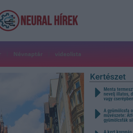
r
Névnaptár
videolista
Kertészet
Menta termeszt
nevelj illatos,
vagy cserépbe
A gyümölcsfa o
művészete: Átf
gyümölcsfák s
A kert koronás 