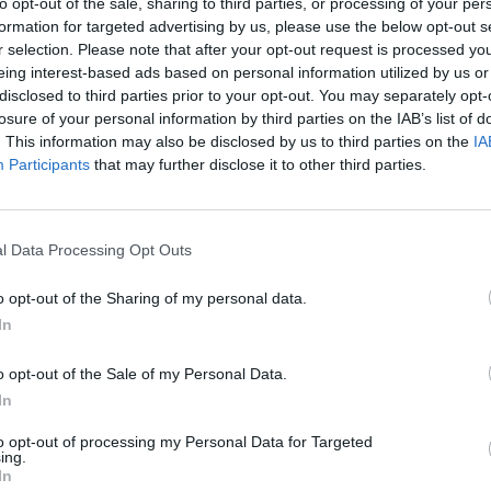
to opt-out of the sale, sharing to third parties, or processing of your per
özött a Barcelona és a Bayer Leverkusen
formation for targeted advertising by us, please use the below opt-out s
esztették, bár akkor Pereira elkötelezett
r selection. Please note that after your opt-out request is processed y
zésekor a klub negyedik edzője volt a
eing interest-based ads based on personal information utilized by us or
disclosed to third parties prior to your opt-out. You may separately opt-
 16. helyre a Premier League-ben, és az
losure of your personal information by third parties on the IAB’s list of
totta meg a Forestet – ez volt a klub első
. This information may also be disclosed by us to third parties on the
IA
Participants
that may further disclose it to other third parties.
l Data Processing Opt Outs
o opt-out of the Sharing of my personal data.
dgze1n8go
.
In
ató.
o opt-out of the Sale of my Personal Data.
In
to opt-out of processing my Personal Data for Targeted
ing.
ony Vízszintje: Bénul a
In