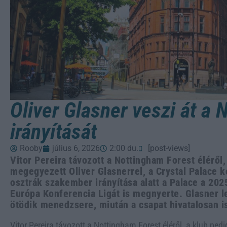
Oliver Glasner veszi át a
irányítását
Rooby
július 6, 2026
2:00 du.
[post-views]
Vitor Pereira távozott a Nottingham Forest éléről,
megegyezett Oliver Glasnerrel, a Crystal Palace 
osztrák szakember irányítása alatt a Palace a 20
Európa Konferencia Ligát is megnyerte. Glasner l
ötödik menedzsere, miután a csapat hivatalosan is
Vitor Pereira távozott a Nottingham Forest éléről, a klub ped