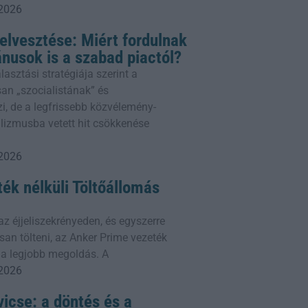
 2026
telvesztése: Miért fordulnak
ánusok is a szabad piactól?
sztási stratégiája szerint a
n „szocialistának” és
, de a legfrissebb közvélemény-
alizmusba vetett hit csökkenése
 2026
ék nélküli Töltőállomás
az éjjeliszekrényeden, és egyszerre
san tölteni, az Anker Prime vezeték
e a legjobb megoldás. A
 2026
icse: a döntés és a