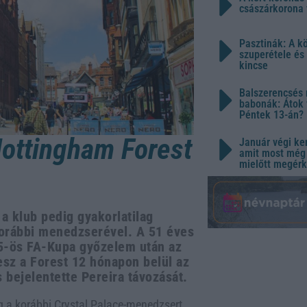
császárkorona 
Pasztinák: A k
szuperétele és
kincse
Balszerencsés 
babonák: Átok 
Péntek 13-án?
 Nottingham Forest
Január végi ker
amit most még 
mielőtt megérk
 a klub pedig gyakorlatilag
korábbi menedzserével. A 51 éves
25-ös FA-Kupa győzelem után az
esz a Forest 12 hónapon belül az
 bejelentette Pereira távozását.
ig a korábbi Crystal Palace-menedzsert,