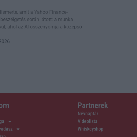
lismerte, amit a Yahoo Finance-
 beszélgetés során látott: a munka
ul, ahol az AI összenyomja a középső
 2026
lom
Partnerek
Névnaptár
ága
Videolista
 vadász
Whiskeyshop
van