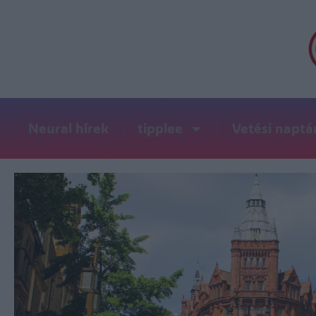
Neural hírek
tipplee
Vetési naptá