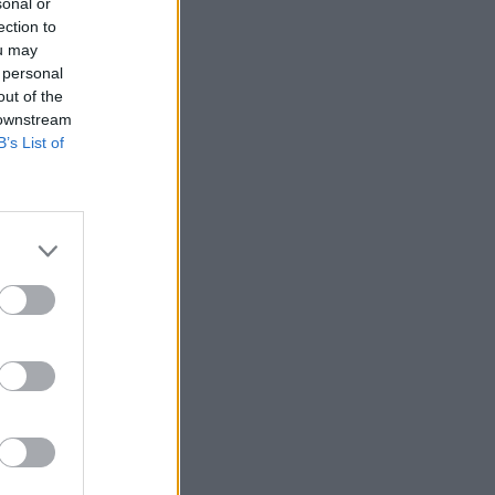
sonal or
ection to
ou may
 personal
out of the
 downstream
B’s List of