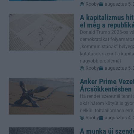
Rooby
augusztus 5,
A kapitalizmus hi
el még a republik
Donald Trump 2026-os vála
demokratákat folyamatosa
„kommunistának” bélyegzi
kutatások szerint a kapit
nagyobb problémát
Rooby
augusztus 5,
Anker Prime Vezet
Árcsökkentésben
Ha rendet szeretnél tenni 
akár három kütyüt is gyor
nélküli töltőállomása err
Rooby
augusztus 4,
A munka új szendv