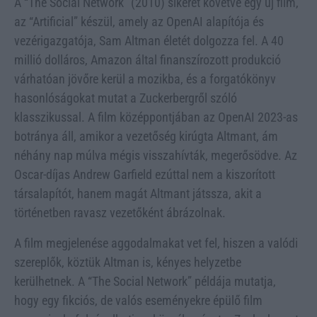
A “The Social Network” (2010) sikerét követve egy új film,
az “Artificial” készül, amely az OpenAI alapítója és
vezérigazgatója, Sam Altman életét dolgozza fel. A 40
millió dolláros, Amazon által finanszírozott produkció
várhatóan jövőre kerül a mozikba, és a forgatókönyv
hasonlóságokat mutat a Zuckerbergről szóló
klasszikussal. A film középpontjában az OpenAI 2023-as
botránya áll, amikor a vezetőség kirúgta Altmant, ám
néhány nap múlva mégis visszahívták, megerősödve. Az
Oscar-díjas Andrew Garfield ezúttal nem a kiszorított
társalapítót, hanem magát Altmant játssza, akit a
történetben ravasz vezetőként ábrázolnak.
A film megjelenése aggodalmakat vet fel, hiszen a valódi
szereplők, köztük Altman is, kényes helyzetbe
kerülhetnek. A “The Social Network” példája mutatja,
hogy egy fikciós, de valós eseményekre épülő film