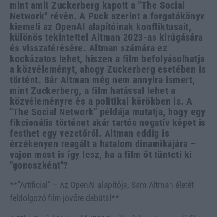
mint amit Zuckerberg kapott a "The Social
Network" révén. A Puck szerint a forgatókönyv
kiemeli az OpenAI alapítóinak konfliktusait,
különös tekintettel Altman 2023-as kirúgására
és visszatérésére. Altman számára ez
kockázatos lehet, hiszen a film befolyásolhatja
a közvéleményt, ahogy Zuckerberg esetében is
történt. Bár Altman még nem annyira ismert,
mint Zuckerberg, a film hatással lehet a
közvéleményre és a politikai körökben is. A
"The Social Network" példája mutatja, hogy egy
fikcionális történet akár tartós negatív képet is
festhet egy vezetőről. Altman eddig is
érzékenyen reagált a hatalom dinamikájára –
vajon most is így lesz, ha a film őt tünteti ki
"gonoszként"?
**”Artificial” – Az OpenAI alapítója, Sam Altman életét
feldolgozó film jövőre debütál**