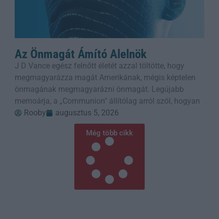
Az Önmagát Ámító Alelnök
J D Vance egész felnőtt életét azzal töltötte, hogy
megmagyarázza magát Amerikának, mégis képtelen
önmagának megmagyarázni önmagát. Legújabb
memoárja, a „Communion" állítólag arról szól, hogyan
Rooby
augusztus 5, 2026
Még több cikk