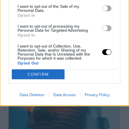
I want to opt-out of the Sale of my
Personal Data.
Opted In
I want to opt-out of processing my
Personal Data for Targeted Advertising.
Opted In
Aszály és hőség: bezárják a
pisztrángvizeket
I want to opt-out of Collection, Use,
Retention, Sale, and/or Sharing of my
LIVINGSTON, Mont. (AP) – A hőség miatt rekordmagas
Personal Data that Is Unrelated with the
vízhőmérséklet veszélyezteti a pisztrángállományt,
Purposes for which it was collected.
Opted Out
ezért az Egyesült Államok nyugati államaiban délutáni
horgászati tilalmakat vezettek be. A klímaváltozás
CONFIRM
Rooby
augusztus 5, 2026
Data Deletion
Data Access
Privacy Policy