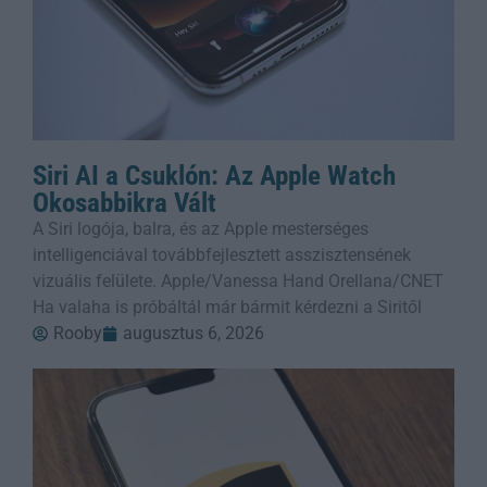
Siri AI a Csuklón: Az Apple Watch
Okosabbikra Vált
A Siri logója, balra, és az Apple mesterséges
intelligenciával továbbfejlesztett asszisztensének
vizuális felülete. Apple/Vanessa Hand Orellana/CNET
Ha valaha is próbáltál már bármit kérdezni a Siritől
Rooby
augusztus 6, 2026