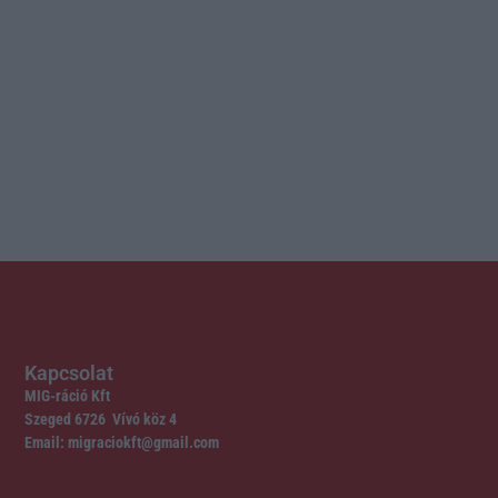
Kapcsolat
MIG-ráció Kft
Szeged 6726 Vívó köz 4
Email: migraciokft@gmail.com