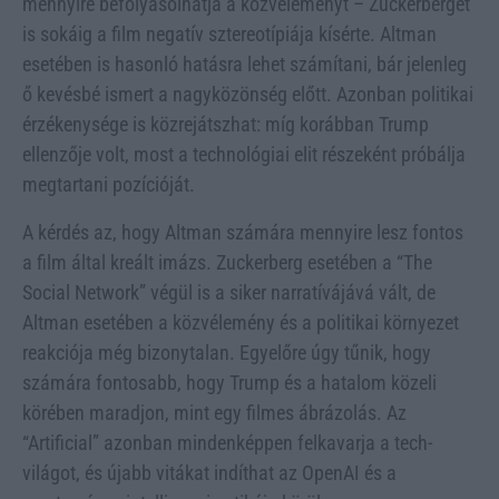
mennyire befolyásolhatja a közvéleményt – Zuckerberget
is sokáig a film negatív sztereotípiája kísérte. Altman
esetében is hasonló hatásra lehet számítani, bár jelenleg
ő kevésbé ismert a nagyközönség előtt. Azonban politikai
érzékenysége is közrejátszhat: míg korábban Trump
ellenzője volt, most a technológiai elit részeként próbálja
megtartani pozícióját.
A kérdés az, hogy Altman számára mennyire lesz fontos
a film által kreált imázs. Zuckerberg esetében a “The
Social Network” végül is a siker narratívájává vált, de
Altman esetében a közvélemény és a politikai környezet
reakciója még bizonytalan. Egyelőre úgy tűnik, hogy
számára fontosabb, hogy Trump és a hatalom közeli
körében maradjon, mint egy filmes ábrázolás. Az
“Artificial” azonban mindenképpen felkavarja a tech-
világot, és újabb vitákat indíthat az OpenAI és a