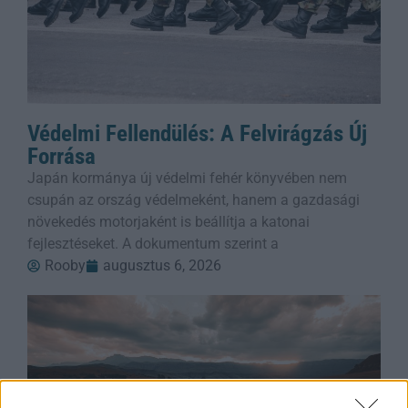
Védelmi Fellendülés: A Felvirágzás Új
Forrása
Japán kormánya új védelmi fehér könyvében nem
csupán az ország védelmeként, hanem a gazdasági
növekedés motorjaként is beállítja a katonai
fejlesztéseket. A dokumentum szerint a
Rooby
augusztus 6, 2026