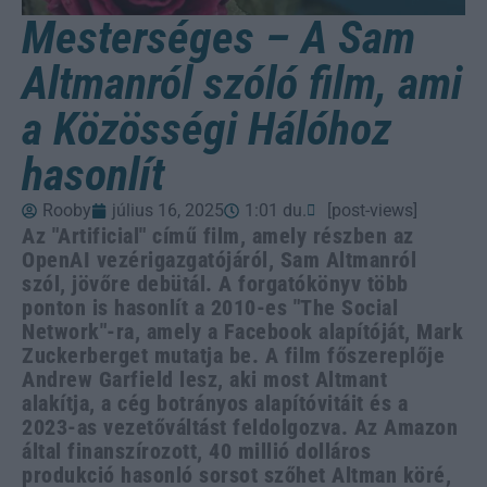
Mesterséges – A Sam
Altmanról szóló film, ami
a Közösségi Hálóhoz
hasonlít
Rooby
július 16, 2025
1:01 du.
[post-views]
Az "Artificial" című film, amely részben az
OpenAI vezérigazgatójáról, Sam Altmanról
szól, jövőre debütál. A forgatókönyv több
ponton is hasonlít a 2010-es "The Social
Network"-ra, amely a Facebook alapítóját, Mark
Zuckerberget mutatja be. A film főszereplője
Andrew Garfield lesz, aki most Altmant
alakítja, a cég botrányos alapítóvitáit és a
2023-as vezetőváltást feldolgozva. Az Amazon
által finanszírozott, 40 millió dolláros
produkció hasonló sorsot szőhet Altman köré,