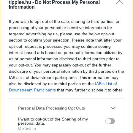
tipplee.hu -
Do Not Process My Personal
Information
If you wish to opt-out of the sale, sharing to third parties, or
processing of your personal or sensitive information for
targeted advertising by us, please use the below opt-out
Duna Rekord Alacsony Vízszintje:
section to confirm your selection. Please note that after your
Bénul a Paksi Atomerőmű
opt-out request is processed you may continue seeing
A Duna vízszintje rekordalacsony szintre süllyedt
interest-based ads based on personal information utilized by
Európa szárazsága miatt, ami miatt Magyarország
us or personal information disclosed to third parties prior to
your opt-out. You may separately opt-out of the further
kénytelen volt leállítani egyetlen atomerőművét, a
disclosure of your personal information by third parties on the
Paksi Atomerőművet. A szovjet korszakból származó
IAB’s list of downstream participants. This information may
reaktorok
also be disclosed by us to third parties on the
IAB’s List of
Rooby
augusztus 5, 2026
Downstream Participants
that may further disclose it to other
third parties.
Personal Data Processing Opt Outs
I want to opt-out of the Sharing of my
personal data.
Opted In