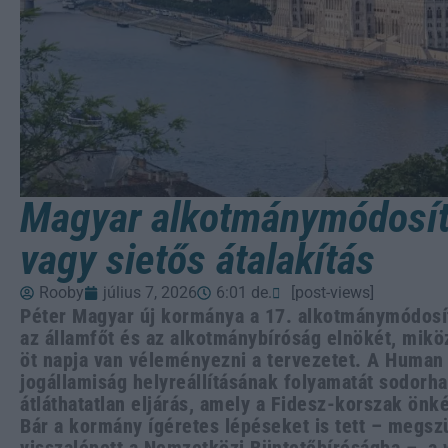
Magyar alkotmánymódosít
vagy sietős átalakítás
Rooby
július 7, 2026
6:01 de.
[post-views]
Péter Magyar új kormánya a 17. alkotmánymódosít
az államfőt és az alkotmánybíróság elnökét, mik
öt napja van véleményezni a tervezetet. A Human 
jogállamiság helyreállításának folyamatát sodorha
átláthatatlan eljárás, amely a Fidesz-korszak önk
Bár a kormány ígéretes lépéseket is tett – megszü