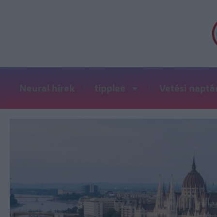
Neural hírek
tipplee
Vetési naptá