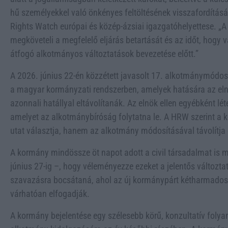
hű személyekkel való önkényes feltöltésének visszafordítá
Rights Watch európai és közép-ázsiai igazgatóhelyettese. „A
megköveteli a megfelelő eljárás betartását és az időt, hogy v
átfogó alkotmányos változtatások bevezetése előtt.”
A 2026. június 22-én közzétett javasolt 17. alkotmánymódos
a magyar kormányzati rendszerben, amelyek hatására az eln
azonnali hatállyal eltávolítanák. Az elnök ellen egyébként lé
amelyet az alkotmánybíróság folytatna le. A HRW szerint a 
utat választja, hanem az alkotmány módosításával távolítja 
A kormány mindössze öt napot adott a civil társadalmat is
június 27-ig –, hogy véleményezze ezeket a jelentős változta
szavazásra bocsátaná, ahol az új kormánypárt kétharmado
várhatóan elfogadják.
A kormány bejelentése egy szélesebb körű, konzultatív folyam