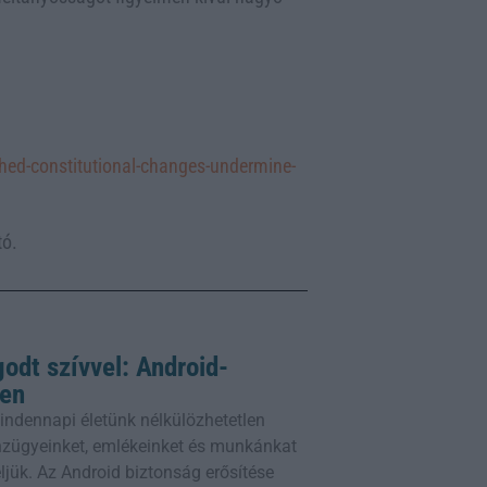
ed-constitutional-changes-undermine-
tó.
odt szívvel: Android-
ben
ndennapi életünk nélkülözhetetlen
énzügyeinket, emlékeinket és munkánkat
ljük. Az Android biztonság erősítése