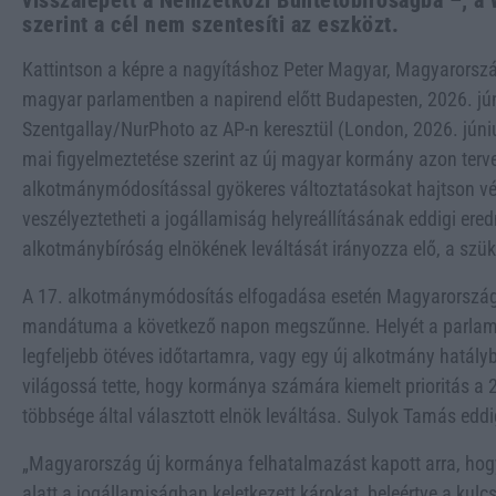
visszalépett a Nemzetközi Büntetőbíróságba –, a
szerint a cél nem szentesíti az eszközt.
Kattintson a képre a nagyításhoz Peter Magyar, Magyarorsz
magyar parlamentben a napirend előtt Budapesten, 2026. jún
Szentgallay/NurPhoto az AP-n keresztül (London, 2026. jú
mai figyelmeztetése szerint az új magyar kormány azon terve,
alkotmánymódosítással gyökeres változtatásokat hajtson v
veszélyeztetheti a jogállamiság helyreállításának eddigi ered
alkotmánybíróság elnökének leváltását irányozza elő, a szük
A 17. alkotmánymódosítás elfogadása esetén Magyarország 
mandátuma a következő napon megszűnne. Helyét a parlament
legfeljebb ötéves időtartamra, vagy egy új alkotmány hatály
világossá tette, hogy kormánya számára kiemelt prioritás a
többsége által választott elnök leváltása. Sulyok Tamás ed
„Magyarország új kormánya felhatalmazást kapott arra, hog
alatt a jogállamiságban keletkezett károkat, beleértve a kul