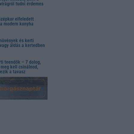
virágról tudni érdemes
özépkor elfeledett
 a modern konyha
növények és kerti
vagy áldás a kertedben
ti teendők – 7 dolog,
meg kell csinálnod,
ezik a tavasz