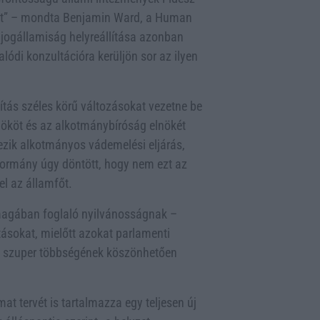
sát” – mondta Benjamin Ward, a Human
 jogállamiság helyreállítása azonban
alódi konzultációra kerüljön sor az ilyen
ítás széles körű változásokat vezetne be
ököt és az alkotmánybíróság elnökét
tezik alkotmányos vádemelési eljárás,
kormány úgy döntött, hogy nem ezt az
el az államfőt.
 magában foglaló nyilvánosságnak –
tásokat, mielőtt azokat parlamenti
s szuper többségének köszönhetően
at tervét is tartalmazza egy teljesen új