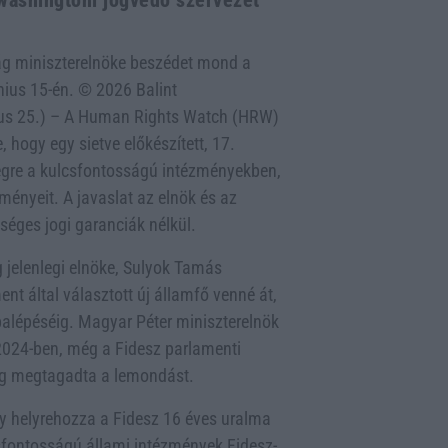
 washingtoni jogvédő szervezet
ág miniszterelnöke beszédet mond a
ius 15-én. © 2026 Balint
nius 25.) – A Human Rights Watch (HRW)
 hogy egy sietve előkészített, 17.
égre a kulcsfontosságú intézményekben,
ményeit. A javaslat az elnök és az
séges jogi garanciák nélkül.
jelenlegi elnöke, Sulyok Tamás
 által választott új államfő venné át,
balépéséig. Magyar Péter miniszterelnök
 2024-ben, még a Fidesz parlamenti
dig megtagadta a lemondást.
y helyrehozza a Fidesz 16 éves uralma
csfontosságú állami intézmények Fidesz-