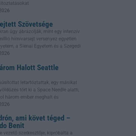
áltoztatásokat
 2026
ejtett Szövetsége
ran úgy ábrázolják, mint egy intenzív
illió hímivarsejt versenyez egyetlen
gyetem, a Sienai Egyetem és a Szegedi
 2026
Három Halott Seattle
sítottat letartóztattak, egy másikat
öldözés tört ki a Space Needle alatti,
ahol három ember meghalt és
 2026
drón, ami követ téged –
do Benit
e vezető szerkesztője, kipróbálta a