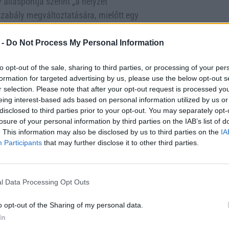
lláspontja szerint „a helyzet
zabály megváltoztatására, mielőtt egy
egi, 2011-es Alaptörvény felváltására.
 -
Do Not Process My Personal Information
 vezetne be az alkotmánybírák számára,
umát, aki a módosítás
to opt-out of the sale, sharing to third parties, or processing of your per
stületi elnök, Polt Péter 70 éves, így a
formation for targeted advertising by us, please use the below opt-out s
r selection. Please note that after your opt-out request is processed y
terelnök világossá tette, hogy Polt
eing interest-based ads based on personal information utilized by us or
disclosed to third parties prior to your opt-out. You may separately opt-
losure of your personal information by third parties on the IAB’s list of
 amely 62 évre csökkentette valamennyi
. This information may also be disclosed by us to third parties on the
IA
ítása érdekében. Az Európai Unió
Participants
that may further disclose it to other third parties.
tárt. A Fidesz-kormány ezt követően
y öt általa preferált alkotmánybíró a
l Data Processing Opt Outs
ne az országgyűlési képviselők
o opt-out of the Sharing of my personal data.
In
ános választáson a jelöltek