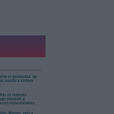
ése és gondozása: így
 dús mentát a kertben
n
ltás és szemzés
ogó útmutató a
ikeres nemesítéséhez
fője: Minden, amit a