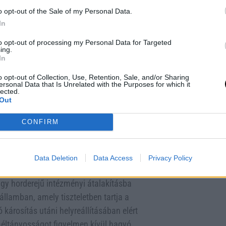
tott tisztségviselők mandátumkorlátja
o opt-out of the Sale of my Personal Data.
erve, a Velencei Bizottság óva intett
In
gukban áll ilyen korlátokat felállítani
to opt-out of processing my Personal Data for Targeted
ing.
In
gyar kormány előtt a jogállamiság és
o opt-out of Collection, Use, Retention, Sale, and/or Sharing
szítései során. Néhány kezdeti lépés
ersonal Data that Is Unrelated with the Purposes for which it
lected.
állapotának megszüntetése;
Out
a vádak ejtése a kulcsfontosságú
ggetlen újságíró elleni politikailag
CONFIRM
ős médiareformokat is elfogadott,
gszabályokat, és törvényjavaslatot
Data Deletion
Data Access
Privacy Policy
e.
gy horderejű intézményi átalakításba
államban, amely tiszteletben tartja a
károsítás utáni helyreállításában elért
s méltányosságot figyelmen kívül hagyó