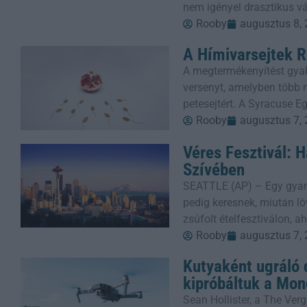
nem igényel drasztikus v
Rooby
augusztus 8,
A Hímivarsejtek R
A megtermékenyítést gyak
versenyt, amelyben több m
petesejtért. A Syracuse E
Rooby
augusztus 7,
Véres Fesztivál: 
Szívében
SEATTLE (AP) – Egy gyanú
pedig keresnek, miután löv
zsúfolt ételfesztiválon, 
Rooby
augusztus 7,
Kutyaként ugráló 
kipróbáltuk a Mon
Sean Hollister, a The Verg