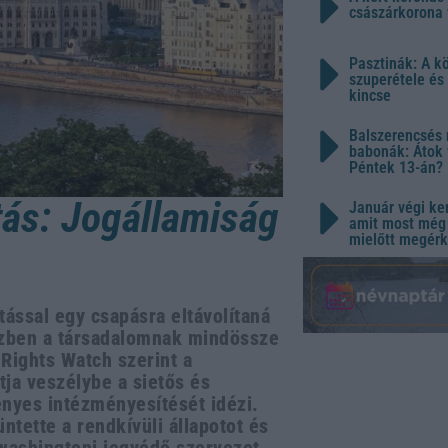
császárkorona 
Pasztinák: A k
szuperétele és
kincse
Balszerencsés 
babonák: Átok 
Péntek 13-án?
ás: Jogállamiság
Január végi ker
amit most még 
mielőtt megérk
ással egy csapásra eltávolítaná
özben a társadalomnak mindössze
Rights Watch szerint a
tja veszélybe a sietős és
ényes intézményesítését idézi.
ntette a rendkívüli állapotot és