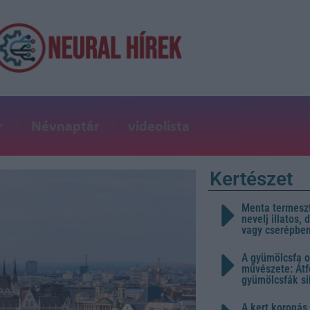
r
Névnaptár
videolista
Kertészet
Menta termeszt
nevelj illatos,
vagy cserépbe
A gyümölcsfa o
művészete: Átf
gyümölcsfák s
A kert koronás 