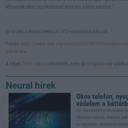
elhamarkodott jogalkotással könnyen kárba veszhet.”
Ez a cikk a Neural News AI (V1) verziójával készült.
Forrás:
https://www.hrw.org/news/2026/06/25/hungary-rush
rule-of-law
.
A képet
Ervin Lukacs
készítette, mely az
Unsplash
-on találha
Neural hírek
Okos telefon, nyug
védelem a háttér
Az okostelefonok mára mi
részévé váltak, hiszen p
is egyetlen eszközön keze