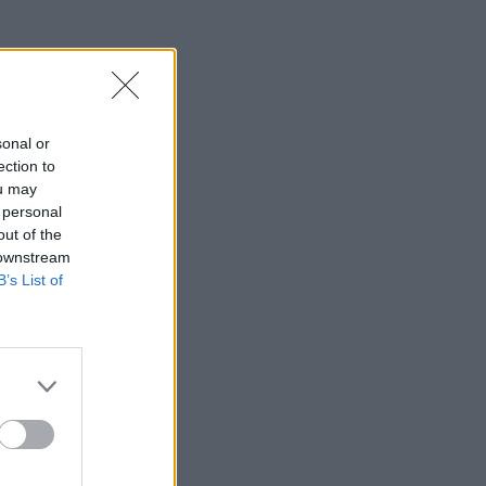
sonal or
ection to
ou may
 personal
out of the
 downstream
B’s List of