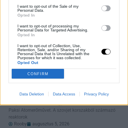
I want to opt-out of the Sale of my
Personal Data.
Opted In
I want to opt-out of processing my
Personal Data for Targeted Advertising.
Opted In
I want to opt-out of Collection, Use,
Retention, Sale, and/or Sharing of my
Personal Data that Is Unrelated with the
Purposes for which it was collected.
Opted Out
Duna Rekord Alacsony Vízszintje:
CONFIRM
Bénul a Paksi Atomerőmű
A Duna vízszintje rekordalacsony szintre süllyedt
Data Deletion
Data Access
Privacy Policy
Európa szárazsága miatt, ami miatt Magyarország
kénytelen volt leállítani egyetlen atomerőművét, a
Paksi Atomerőművet. A szovjet korszakból származó
reaktorok
Rooby
augusztus 5, 2026