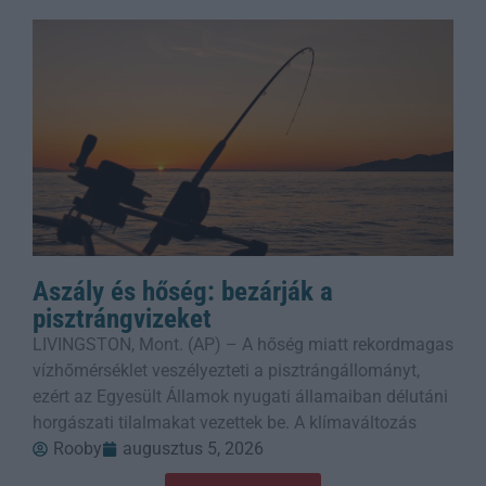
Aszály és hőség: bezárják a
pisztrángvizeket
LIVINGSTON, Mont. (AP) – A hőség miatt rekordmagas
vízhőmérséklet veszélyezteti a pisztrángállományt,
ezért az Egyesült Államok nyugati államaiban délutáni
horgászati tilalmakat vezettek be. A klímaváltozás
Rooby
augusztus 5, 2026