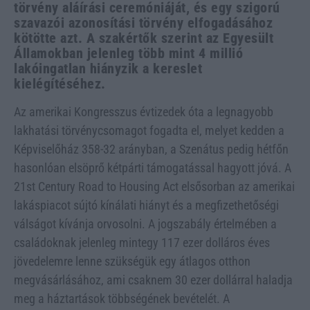
törvény aláírási ceremóniáját, és egy szigorú
szavazói azonosítási törvény elfogadásához
kötötte azt. A szakértők szerint az Egyesült
Államokban jelenleg több mint 4 millió
lakóingatlan hiányzik a kereslet
kielégítéséhez.
Az amerikai Kongresszus évtizedek óta a legnagyobb
lakhatási törvénycsomagot fogadta el, melyet kedden a
Képviselőház 358-32 arányban, a Szenátus pedig hétfőn
hasonlóan elsöprő kétpárti támogatással hagyott jóvá. A
21st Century Road to Housing Act elsősorban az amerikai
lakáspiacot sújtó kínálati hiányt és a megfizethetőségi
válságot kívánja orvosolni. A jogszabály értelmében a
családoknak jelenleg mintegy 117 ezer dolláros éves
jövedelemre lenne szükségük egy átlagos otthon
megvásárlásához, ami csaknem 30 ezer dollárral haladja
meg a háztartások többségének bevételét. A