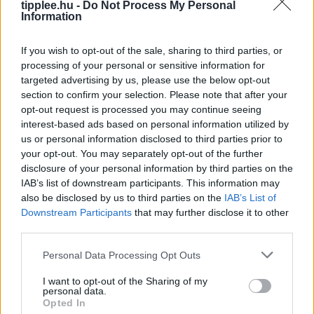
Rooby
augusztus 6, 2026
tipplee.hu -
Do Not Process My Personal
Information
If you wish to opt-out of the sale, sharing to third parties, or
processing of your personal or sensitive information for
targeted advertising by us, please use the below opt-out
section to confirm your selection. Please note that after your
opt-out request is processed you may continue seeing
interest-based ads based on personal information utilized by
us or personal information disclosed to third parties prior to
your opt-out. You may separately opt-out of the further
disclosure of your personal information by third parties on the
IAB’s list of downstream participants. This information may
Védelmi Fellendülés: A Felvirágzás Új
also be disclosed by us to third parties on the
IAB’s List of
Forrása
Downstream Participants
that may further disclose it to other
third parties.
Japán kormánya új védelmi fehér könyvében nem
csupán az ország védelmeként, hanem a gazdasági
Personal Data Processing Opt Outs
növekedés motorjaként is beállítja a katonai
I want to opt-out of the Sharing of my
fejlesztéseket. A dokumentum szerint a
personal data.
Rooby
augusztus 6, 2026
Opted In