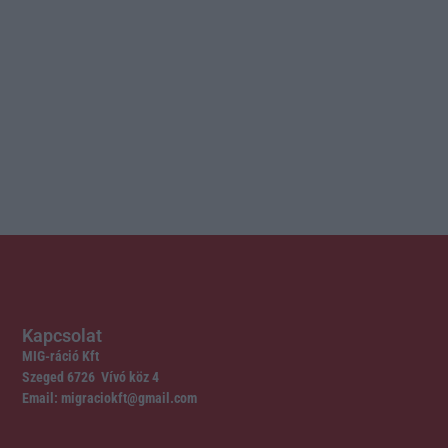
Kapcsolat
MIG-ráció Kft
Szeged 6726 Vívó köz 4
Email: migraciokft@gmail.com