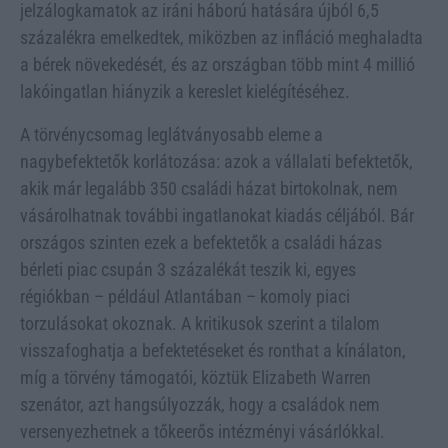
jelzálogkamatok az iráni háború hatására újból 6,5
százalékra emelkedtek, miközben az infláció meghaladta
a bérek növekedését, és az országban több mint 4 millió
lakóingatlan hiányzik a kereslet kielégítéséhez.
A törvénycsomag leglátványosabb eleme a
nagybefektetők korlátozása: azok a vállalati befektetők,
akik már legalább 350 családi házat birtokolnak, nem
vásárolhatnak további ingatlanokat kiadás céljából. Bár
országos szinten ezek a befektetők a családi házas
bérleti piac csupán 3 százalékát teszik ki, egyes
régiókban – például Atlantában – komoly piaci
torzulásokat okoznak. A kritikusok szerint a tilalom
visszafoghatja a befektetéseket és ronthat a kínálaton,
míg a törvény támogatói, köztük Elizabeth Warren
szenátor, azt hangsúlyozzák, hogy a családok nem
versenyezhetnek a tőkeerős intézményi vásárlókkal.