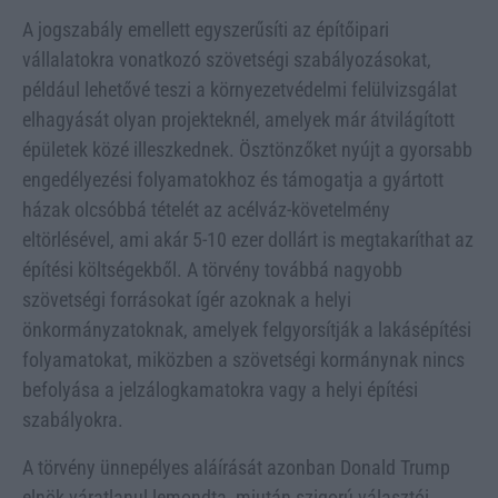
A jogszabály emellett egyszerűsíti az építőipari
vállalatokra vonatkozó szövetségi szabályozásokat,
például lehetővé teszi a környezetvédelmi felülvizsgálat
elhagyását olyan projekteknél, amelyek már átvilágított
épületek közé illeszkednek. Ösztönzőket nyújt a gyorsabb
engedélyezési folyamatokhoz és támogatja a gyártott
házak olcsóbbá tételét az acélváz-követelmény
eltörlésével, ami akár 5-10 ezer dollárt is megtakaríthat az
építési költségekből. A törvény továbbá nagyobb
szövetségi forrásokat ígér azoknak a helyi
önkormányzatoknak, amelyek felgyorsítják a lakásépítési
folyamatokat, miközben a szövetségi kormánynak nincs
befolyása a jelzálogkamatokra vagy a helyi építési
szabályokra.
A törvény ünnepélyes aláírását azonban Donald Trump
elnök váratlanul lemondta, miután szigorú választói