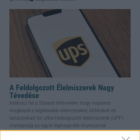
A Feldolgozott Élelmiszerek Nagy
Tévedése
Iratkozz fel a Slatest hírlevelére, hogy naponta
megkapd a legélesebb elemzéseket, kritikákat és
tanácsokat! Az ultra-feldolgozott élelmiszerek (UPF)
manapság az egyik legnagyobb mumusnak
számítanak, de