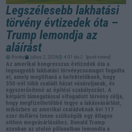
Legszélesebb lakhatási
törvény évtizedek óta –
Trump lemondja az
aláírást
Rooby
július 2, 2026
4:01 du.
[post-views]
Az amerikai kongresszus évtizedek óta a
legnagyobb lakhatási törvénycsomagot fogadta
el, amely megtiltaná a befektetőknek, hogy
350-nél több családi házat vásároljanak, és
egyszerűsítené az építési szabályozást. A
kétpárti támogatással elfogadott törvény célja,
hogy megfizethetőbbé tegye a lakásvásárlást,
miközben az amerikai családoknak évi 117
ezer dollárra lenne szükségük egy átlagos
otthon megvásárlásához. Donald Trump
azonban az utolsó pillanatban lemondta a