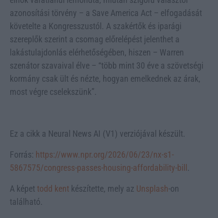
azonosítási törvény – a Save America Act – elfogadását
követelte a Kongresszustól. A szakértők és iparági
szereplők szerint a csomag előrelépést jelenthet a
lakástulajdonlás elérhetőségében, hiszen – Warren
szenátor szavaival élve – “több mint 30 éve a szövetségi
kormány csak ült és nézte, hogyan emelkednek az árak,
most végre cselekszünk”.
Ez a cikk a Neural News AI (V1) verziójával készült.
Forrás:
https://www.npr.org/2026/06/23/nx-s1-
5867575/congress-passes-housing-affordability-bill
.
A képet
todd kent
készítette, mely az
Unsplash
-on
található.