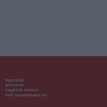
Kapcsolat
MIG-ráció Kft
Szeged 6726 Vívó köz 4
Email: migraciokft@gmail.com