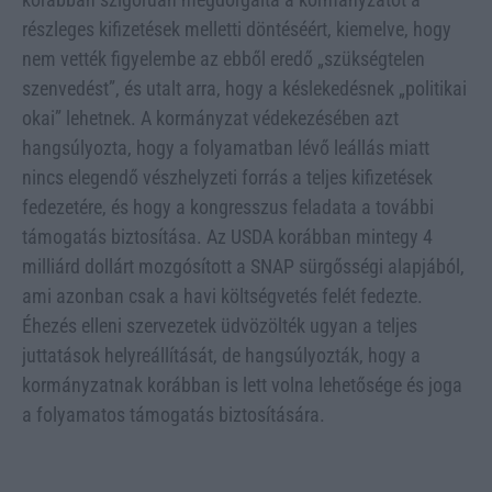
részleges kifizetések melletti döntéséért, kiemelve, hogy
nem vették figyelembe az ebből eredő „szükségtelen
szenvedést”, és utalt arra, hogy a késlekedésnek „politikai
okai” lehetnek. A kormányzat védekezésében azt
hangsúlyozta, hogy a folyamatban lévő leállás miatt
nincs elegendő vészhelyzeti forrás a teljes kifizetések
fedezetére, és hogy a kongresszus feladata a további
támogatás biztosítása. Az USDA korábban mintegy 4
milliárd dollárt mozgósított a SNAP sürgősségi alapjából,
ami azonban csak a havi költségvetés felét fedezte.
Éhezés elleni szervezetek üdvözölték ugyan a teljes
juttatások helyreállítását, de hangsúlyozták, hogy a
kormányzatnak korábban is lett volna lehetősége és joga
a folyamatos támogatás biztosítására.