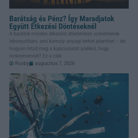
Barátság és Pénz? Így Maradjatok
Együtt Étkezési Döntéseknél
A barátok minden étkezést étteremben szeretnének
lebonyolítani, ami komoly anyagi terhet jelenthet – de
hogyan őrizd meg a kapcsolatot anélkül, hogy
tönkremennél? Ez a cikk
Rooby
augusztus 7, 2026