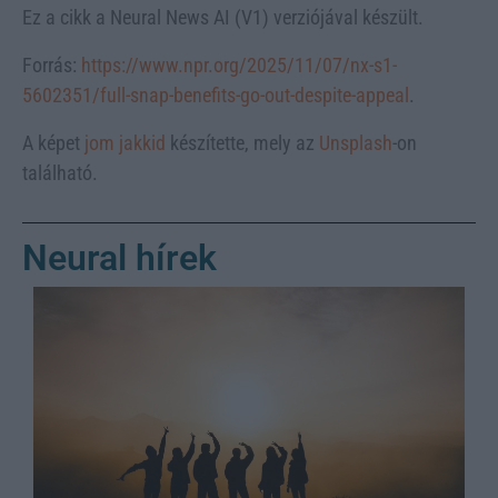
Ez a cikk a Neural News AI (V1) verziójával készült.
Forrás:
https://www.npr.org/2025/11/07/nx-s1-
5602351/full-snap-benefits-go-out-despite-appeal
.
A képet
jom jakkid
készítette, mely az
Unsplash
-on
található.
Neural hírek