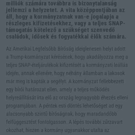
milliók számára továbbra is bizonytalanság
jellemzi a helyzetet. A vita középpontjában az
áll, hogy a kormányzatnak van-e jogalapja a
részleges kifizetésekhez, vagy a teljes SNAP-
támogatás kötelező a szükséget szenvedő
családok, idősek és fogyatékkal élők számára.
Az Amerikai Legfelsőbb Bíróság ideiglenesen helyt adott
a Trump-kormányzat kérésének, hogy akadályozza meg a
teljes SNAP-ételjárulékok kifizetését a kormányzati leállás
idején, annak ellenére, hogy néhány államban a lakosok
már meg is kapták a segélyt. A kormányzat fellebbezett
egy bírói határozat ellen, amely a teljes működés
helyreállítását írta elő az ország legnagyobb éhezés elleni
programjában. A péntek esti döntés lehetőséget ad egy
alacsonyabb szintű bíróságnak, hogy maradandóbb
felfüggesztést fontolgasson. A lépés további zűrzavart
okozhat, hiszen a kormány ugyanakkor utalta az