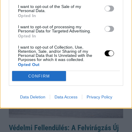
Tévedése
I want to opt-out of the Sale of my
Iratkozz fel a Slatest hírlevelére, hogy naponta
Personal Data.
megkapd a legélesebb elemzéseket, kritikákat és
Opted In
tanácsokat! Az ultra-feldolgozott élelmiszerek (UPF)
I want to opt-out of processing my
manapság az egyik legnagyobb mumusnak
Personal Data for Targeted Advertising.
Opted In
számítanak, de
Rooby
augusztus 6, 2026
I want to opt-out of Collection, Use,
Retention, Sale, and/or Sharing of my
Personal Data that Is Unrelated with the
Purposes for which it was collected.
Opted Out
CONFIRM
Data Deletion
Data Access
Privacy Policy
Védelmi Fellendülés: A Felvirágzás Új