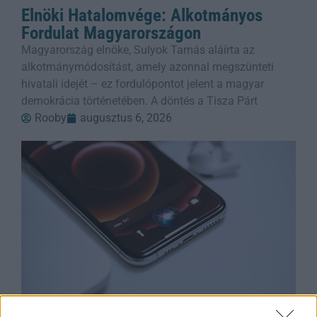
Elnöki Hatalomvége: Alkotmányos
Fordulat Magyarországon
Magyarország elnöke, Sulyok Tamás aláírta az
alkotmánymódosítást, amely azonnal megszünteti
hivatali idejét – ez fordulópontot jelent a magyar
demokrácia történetében. A döntés a Tisza Párt
Rooby
augusztus 6, 2026