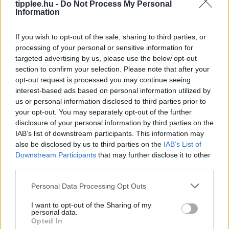
Siri AI a Csuklón: Az Apple Watch
tipplee.hu -
Do Not Process My Personal
Okosabbikra Vált
Information
A Siri logója, balra, és az Apple mesterséges
If you wish to opt-out of the sale, sharing to third parties, or
intelligenciával továbbfejlesztett asszisztensének
processing of your personal or sensitive information for
vizuális felülete. Apple/Vanessa Hand Orellana/CNET
targeted advertising by us, please use the below opt-out
Ha valaha is próbáltál már bármit kérdezni a Siritől
section to confirm your selection. Please note that after your
Rooby
augusztus 6, 2026
opt-out request is processed you may continue seeing
interest-based ads based on personal information utilized by
us or personal information disclosed to third parties prior to
your opt-out. You may separately opt-out of the further
disclosure of your personal information by third parties on the
IAB’s list of downstream participants. This information may
also be disclosed by us to third parties on the
IAB’s List of
Downstream Participants
that may further disclose it to other
third parties.
Personal Data Processing Opt Outs
I want to opt-out of the Sharing of my
personal data.
A Feldolgozott Élelmiszerek Nagy
Opted In