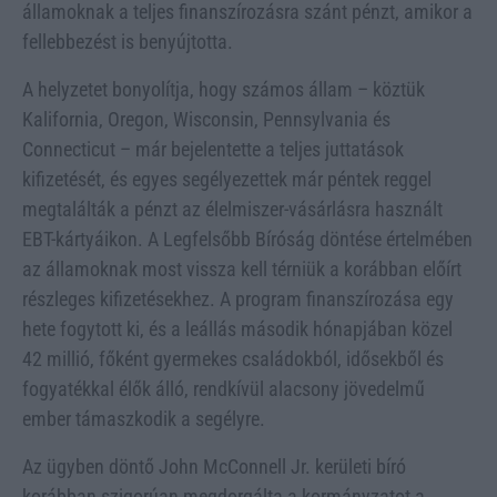
államoknak a teljes finanszírozásra szánt pénzt, amikor a
fellebbezést is benyújtotta.
A helyzetet bonyolítja, hogy számos állam – köztük
Kalifornia, Oregon, Wisconsin, Pennsylvania és
Connecticut – már bejelentette a teljes juttatások
kifizetését, és egyes segélyezettek már péntek reggel
megtalálták a pénzt az élelmiszer-vásárlásra használt
EBT-kártyáikon. A Legfelsőbb Bíróság döntése értelmében
az államoknak most vissza kell térniük a korábban előírt
részleges kifizetésekhez. A program finanszírozása egy
hete fogytott ki, és a leállás második hónapjában közel
42 millió, főként gyermekes családokból, idősekből és
fogyatékkal élők álló, rendkívül alacsony jövedelmű
ember támaszkodik a segélyre.
Az ügyben döntő John McConnell Jr. kerületi bíró
korábban szigorúan megdorgálta a kormányzatot a