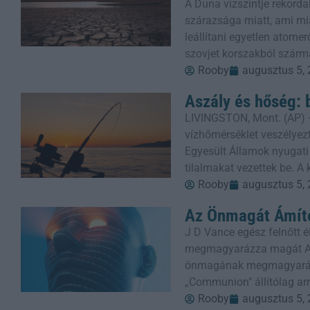
A Duna vízszintje rekorda
szárazsága miatt, ami mi
leállítani egyetlen atom
szovjet korszakból szárm
Rooby
augusztus 5,
Aszály és hőség: 
LIVINGSTON, Mont. (AP) 
vízhőmérséklet veszélyezt
Egyesült Államok nyugati
tilalmakat vezettek be. A
Rooby
augusztus 5,
Az Önmagát Ámító
J D Vance egész felnőtt él
megmagyarázza magát Am
önmagának megmagyaráz
„Communion" állítólag arr
Rooby
augusztus 5,