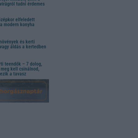
virágról tudni érdemes
özépkor elfeledett
 a modern konyha
növények és kerti
vagy áldás a kertedben
ti teendők – 7 dolog,
meg kell csinálnod,
ezik a tavasz