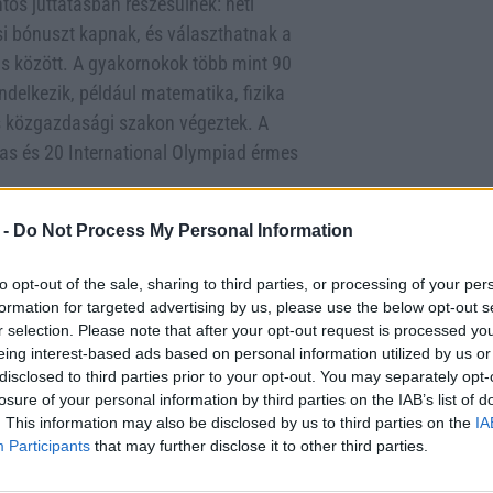
tős juttatásban részesülnek: heti
si bónuszt kapnak, és választhatnak a
s között. A gyakornokok több mint 90
ndelkezik, például matematika, fizika
és közgazdasági szakon végeztek. A
as és 20 International Olympiad érmes
AI-hoz való hozzáértését és jó
 -
Do Not Process My Personal Information
ználják ki az új eszközöket, de a
to opt-out of the sale, sharing to third parties, or processing of your per
ségük különböztette meg. Bár a puha
formation for targeted advertising by us, please use the below opt-out s
 továbbra is nagy súllyal bír, nemcsak
r selection. Please note that after your opt-out request is processed y
erzése önmagában is kihívást jelent, ami
eing interest-based ads based on personal information utilized by us or
n több időt tölthetnek magasabb szintű,
disclosed to third parties prior to your opt-out. You may separately opt-
losure of your personal information by third parties on the IAB’s list of
bé teszi a szerepüket.
. This information may also be disclosed by us to third parties on the
IA
Participants
that may further disclose it to other third parties.
an csapatprojekteken dolgoznak, amelyek
AI eszközökhöz férnek hozzá, mint a