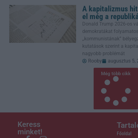
A kapitalizmus hi
el még a republik
Donald Trump 2026-os vála
demokratákat folyamatosa
„kommunistának” bélyegzi
kutatások szerint a kapit
nagyobb problémát
Rooby
augusztus 5,
Még több cikk
Keress
Tarta
minket!
Főoldal