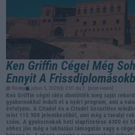
Ken Griffin Cégei Még So
Ennyit A Frissdiplomások
Rooby
július 5, 2026
2:01 du.
[post-views]
Ken Griffin cégei idén döntötték meg saját rekord
gyakornokkal indult el a nyári program, ami a va
évfolyam. A Citadel és a Citadel Securities mindö
mint 115 900 jelentkezőből, ami még a tavalyi re
szám. A gyakornokok heti alapfizetése 4300 és 5
ehhez jön még a lakhatási támogatás vagy a céges 