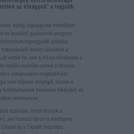
 tehetségek kulcsfontosságú
tetlen az étvágyuk" a legjobb
curities, eddigi legnagyobb mértékben
ach-en kezdődő gyakornoki program
történetének legnagyobb globális
 toborzásáról ismert vállalatok a
át vették fel, ami 6,4%-os növekedés a
t felelős vezetője szerint a létszám
erte a campusokon megtalálható
égia nem teljesen meglepő, hiszen a
 befektethessék hatalmas tőkéjüket, és
kokkal versenyezve.
alok számára, mivel ötvözik a
I), ami hosszú távon is intelligens
itadel és a Citadel Securities