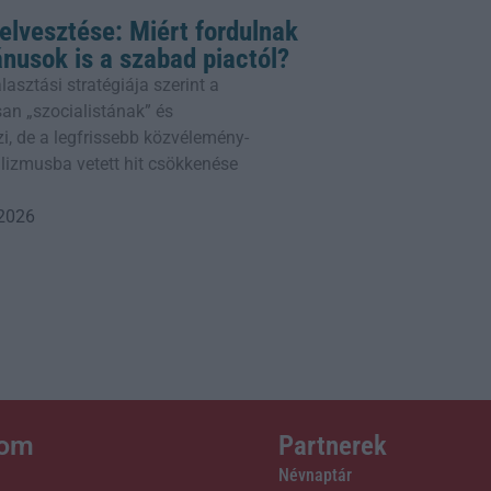
telvesztése: Miért fordulnak
ánusok is a szabad piactól?
sztási stratégiája szerint a
n „szocialistának” és
, de a legfrissebb közvélemény-
alizmusba vetett hit csökkenése
 2026
lom
Partnerek
Névnaptár