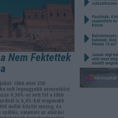
császárkorona 
Pasztinák: A k
szuperétele és
kincse
Balszerencsés 
babonák: Átok 
Péntek 13-án?
ha Nem Fektettek
Január végi ker
amit most még 
mielőtt megérk
ba
jukat: több mint 350
laha volt legnagyobb nemzetközi
ssze 0,36%-ot vett fel a több
kordnál is 6,4%-kal magasabb
800 dollár között mozog, és
szállás, valamint az aláírási