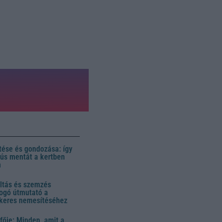
ése és gondozása: így
 dús mentát a kertben
n
ltás és szemzés
ogó útmutató a
ikeres nemesítéséhez
fője: Minden, amit a