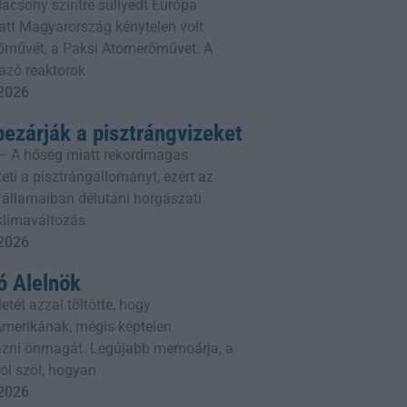
lacsony szintre süllyedt Európa
att Magyarország kénytelen volt
erőművét, a Paksi Atomerőművet. A
azó reaktorok
 2026
bezárják a pisztrángvizeket
– A hőség miatt rekordmagas
eti a pisztrángállományt, ezért az
 államaiban délutáni horgászati
 klímaváltozás
 2026
 Alelnök
etét azzal töltötte, hogy
erikának, mégis képtelen
ni önmagát. Legújabb memoárja, a
ól szól, hogyan
 2026