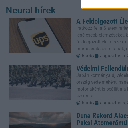
Neural hírek
A Feldolgozott Él
Iratkozz fel a Slatest hí
legélesebb elemzéseket, kr
feldolgozott élelmiszere
mumusnak számítanak, 
Rooby
augusztus 6,
Védelmi Fellendül
Japán kormánya új védel
ország védelmeként, han
motorjaként is beállítja 
szerint a
Rooby
augusztus 6,
Duna Rekord Alacs
Paksi Atomerőmű