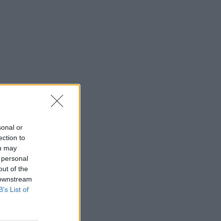
sonal or
ection to
ou may
 personal
out of the
 downstream
B’s List of