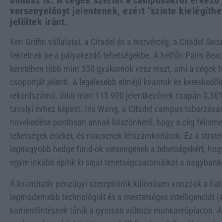
bónusz is. A cégek szerint a campusokról érkező
versenyelőnyt jelentenek, ezért "szinte kielégíthe
jelöltek iránt.
Ken Griffin vállalatai, a Citadel és a testvércég, a Citadel Se
fektetnek be a pályakezdő tehetségekbe. A hétfőn Palm Be
keretében több mint 350 gyakornok vesz részt, ami a cégek 
csoportját jelenti. A legélesebb elméjű kvantok és kereskedők
rekordszámú, több mint 115 900 jelentkezőnek csupán 0,36%-
tavalyi évhez képest. Iris Wang, a Citadel campus-toborzásáér
növekedése pontosan annak köszönhető, hogy a cég felism
tehetségek értékét, és nincsenek létszámkorlátok. Ez a strat
legnagyobb hedge fund-ok versengenek a tehetségekért, hogy
egyre inkább építik ki saját tehetségcsatornáikat a nagyban
A kvantitatív pénzügyi szerepkörök különösen vonzóak a fiat
legmodernebb technológiát és a mesterséges intelligenciát (A
karrierdöntésnek tűnik a gyorsan változó munkaerőpiacon. A C