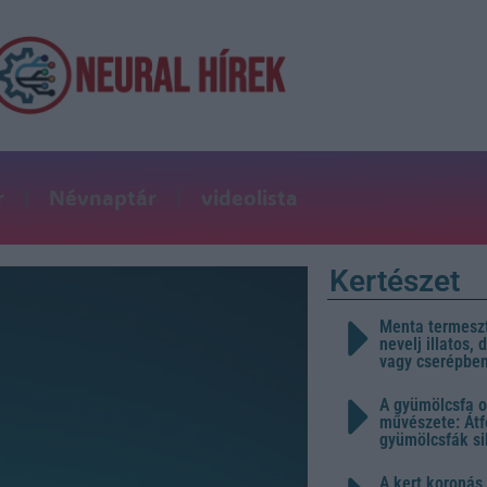
r
Névnaptár
videolista
Kertészet
Menta termeszt
nevelj illatos,
vagy cserépbe
A gyümölcsfa o
művészete: Átf
gyümölcsfák s
A kert koronás 