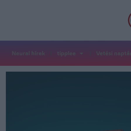
Neural hírek
tipplee
Vetési naptá