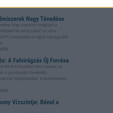
elmiszerek Nagy Tévedése
rlevelére, hogy naponta megkapd a
itikákat és tanácsokat! Az ultra-
k (UPF) manapság az egyik legnagyobb
de
 2026
és: A Felvirágzás Új Forrása
mi fehér könyvében nem csupán az
em a gazdasági növekedés
a katonai fejlesztéseket. A dokumentum
 2026
ony Vízszintje: Bénul a