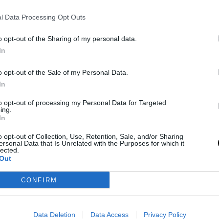
bemutatják projektjeiket az üzleti
l Data Processing Opt Outs
rigazgatója, Peng Zhao is felülvizsgálja
krét kvótákat a visszatérésre, hanem
o opt-out of the Sharing of my personal data.
s” lehet-e. A tapasztalatok szerint a
In
valószínűséggel számítanak később
o opt-out of the Sale of my Personal Data.
alapján. A cégek szinte kielégíthetetlen
In
nosítják őket, rendkívül gyorsan lépnek,
to opt-out of processing my Personal Data for Targeted
ing.
In
o opt-out of Collection, Use, Retention, Sale, and/or Sharing
ersonal Data that Is Unrelated with the Purposes for which it
lected.
Out
securities-summer-intern-competitive-
CONFIRM
lható.
Data Deletion
Data Access
Privacy Policy