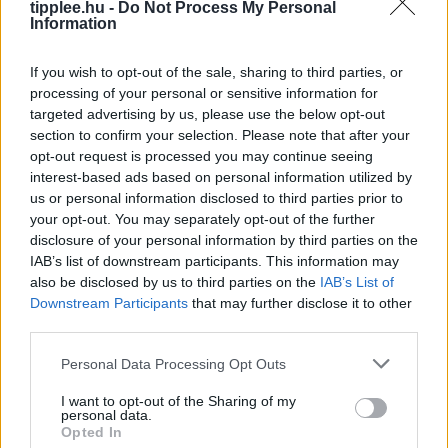
tipplee.hu -
Do Not Process My Personal
Rooby
augusztus 7, 2026
Information
If you wish to opt-out of the sale, sharing to third parties, or
processing of your personal or sensitive information for
targeted advertising by us, please use the below opt-out
section to confirm your selection. Please note that after your
opt-out request is processed you may continue seeing
interest-based ads based on personal information utilized by
us or personal information disclosed to third parties prior to
your opt-out. You may separately opt-out of the further
disclosure of your personal information by third parties on the
IAB’s list of downstream participants. This information may
also be disclosed by us to third parties on the
IAB’s List of
Robotteknológiai Diákgyőzelem a
Downstream Participants
that may further disclose it to other
third parties.
Mikroműanyagok Ellen
Glen Young, a 16-year-old feltette a nagy kérdést:
Personal Data Processing Opt Outs
hogyan tanítsa meg autonóm tengeri teknős robotját
I want to opt-out of the Sharing of my
úszni? A kanadai fiú végül egy holografikus kamerát és
personal data.
AI-modelleket
Opted In