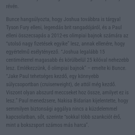
révén.
Bunce hangsúlyozta, hogy Joshua továbbra is tárgyal
Tyson Fury elleni, legendás brit rangadójáról, és a Paul
elleni összecsapás a 2012-es olimpiai bajnok számára az
“utolsó nagy fizetések egyike” lesz, annak ellenére, hogy
egyértelmű esélytényező. “Joshua legalább 15
centiméterrel magasabb és körülbelül 25 kilóval nehezebb
lesz. Emlékezzünk, ő olimpiai bajnok” – emelte ki Bunce.
“Jake Paul tehetséges kezdő, egy könnyebb
súlycsoportban (cruiserweight), de attól még kezdő.
Viszont olyan abszurd meccseket hoz össze, amilyet ez is
lesz.” Paul menedzsere, Nakisa Bidarian kijelentette, hogy
semmilyen biztonsági aggálya nincs a küzdelemmel
kapcsolatban, sőt, szerinte “sokkal több szankciót érő,
mint a bokszsport számos más harca”.