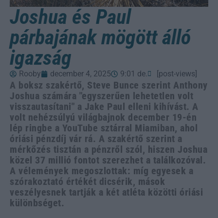
Joshua és Paul
párbajának mögött álló
igazság
Rooby
december 4, 2025
9:01 de.
[post-views]
A boksz szakértő, Steve Bunce szerint Anthony
Joshua számára "egyszerűen lehetetlen volt
visszautasítani" a Jake Paul elleni kihívást. A
volt nehézsúlyú világbajnok december 19-én
lép ringbe a YouTube sztárral Miamiban, ahol
óriási pénzdíj vár rá. A szakértő szerint a
mérkőzés tisztán a pénzről szól, hiszen Joshua
közel 37 millió fontot szerezhet a találkozóval.
A vélemények megoszlottak: míg egyesek a
szórakoztató értékét dicsérik, mások
veszélyesnek tartják a két atléta közötti óriási
különbséget.