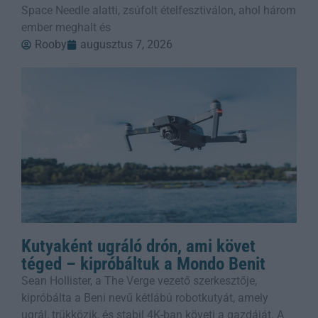
Space Needle alatti, zsúfolt ételfesztiválon, ahol három
ember meghalt és
Rooby
augusztus 7, 2026
Kutyaként ugráló drón, ami követ
téged – kipróbáltuk a Mondo Benit
Sean Hollister, a The Verge vezető szerkesztője,
kipróbálta a Beni nevű kétlábú robotkutyát, amely
ugrál, trükközik, és stabil 4K-ban követi a gazdáját. A