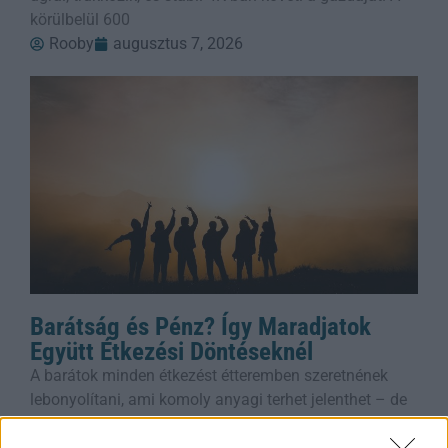
körülbelül 600
Rooby
augusztus 7, 2026
Barátság és Pénz? Így Maradjatok
Együtt Étkezési Döntéseknél
A barátok minden étkezést étteremben szeretnének
lebonyolítani, ami komoly anyagi terhet jelenthet – de
hogyan őrizd meg a kapcsolatot anélkül, hogy
tönkremennél? Ez a cikk