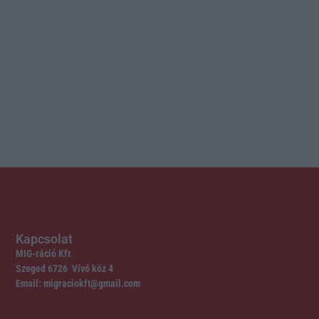
Kapcsolat
MIG-ráció Kft
Szeged 6726 Vívó köz 4
Email: migraciokft@gmail.com