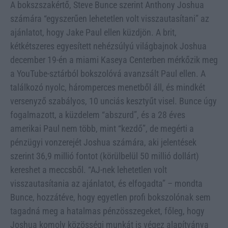
A bokszszakértő, Steve Bunce szerint Anthony Joshua
számára “egyszerűen lehetetlen volt visszautasítani” az
ajánlatot, hogy Jake Paul ellen küzdjön. A brit,
kétkétszeres egyesített nehézsúlyú világbajnok Joshua
december 19-én a miami Kaseya Centerben mérkőzik meg
a YouTube-sztárból bokszolóvá avanzsált Paul ellen. A
találkozó nyolc, háromperces menetből áll, és mindkét
versenyző szabályos, 10 unciás kesztyűt visel. Bunce úgy
fogalmazott, a küzdelem “abszurd”, és a 28 éves
amerikai Paul nem több, mint “kezdő”, de megérti a
pénzügyi vonzerejét Joshua számára, aki jelentések
szerint 36,9 millió fontot (körülbelül 50 millió dollárt)
kereshet a meccsből. “AJ-nek lehetetlen volt
visszautasítania az ajánlatot, és elfogadta” – mondta
Bunce, hozzátéve, hogy egyetlen profi bokszolónak sem
tagadná meg a hatalmas pénzösszegeket, főleg, hogy
Joshua komoly közösségi munkát is végez alapítványa