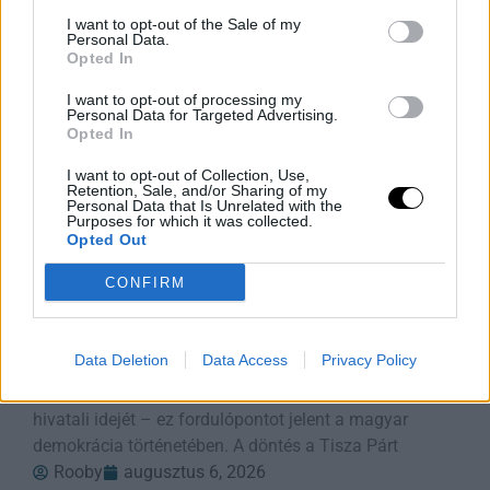
Rooby
augusztus 7, 2026
I want to opt-out of the Sale of my
Personal Data.
Opted In
I want to opt-out of processing my
Personal Data for Targeted Advertising.
Opted In
I want to opt-out of Collection, Use,
Retention, Sale, and/or Sharing of my
Personal Data that Is Unrelated with the
Purposes for which it was collected.
Opted Out
CONFIRM
Elnöki Hatalomvége: Alkotmányos
Fordulat Magyarországon
Data Deletion
Data Access
Privacy Policy
Magyarország elnöke, Sulyok Tamás aláírta az
alkotmánymódosítást, amely azonnal megszünteti
hivatali idejét – ez fordulópontot jelent a magyar
demokrácia történetében. A döntés a Tisza Párt
Rooby
augusztus 6, 2026