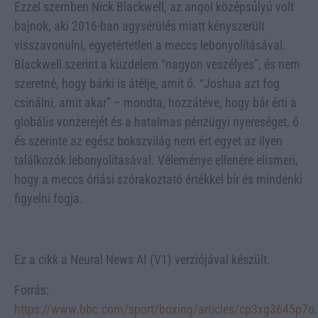
Ezzel szemben Nick Blackwell, az angol középsúlyú volt
bajnok, aki 2016-ban agysérülés miatt kényszerült
visszavonulni, egyetértetlen a meccs lebonyolításával.
Blackwell szerint a küzdelem “nagyon veszélyes”, és nem
szeretné, hogy bárki is átélje, amit ő. “Joshua azt fog
csinálni, amit akar” – mondta, hozzátéve, hogy bár érti a
globális vonzerejét és a hatalmas pénzügyi nyereséget, ő
és szerinte az egész bokszvilág nem ért egyet az ilyen
találkozók lebonyolításával. Véleménye ellenére elismeri,
hogy a meccs óriási szórakoztató értékkel bír és mindenki
figyelni fogja.
Ez a cikk a Neural News AI (V1) verziójával készült.
Forrás:
https://www.bbc.com/sport/boxing/articles/cp3xg3645p7o
.