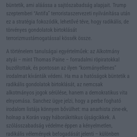
büntetik, ami aláássa a sajtószabadság alapjait. Trump
szeptemberi “Antifa” terroristaszervezeti nyilvánítása után
ez a stratégia fokozódik, lehetővé téve, hogy radikális, de
törvényes gondolatok birtoklását
terrorizmustámogatással kössék össze.
A történelem tanulságai egyértelműek: az Alkotmány
atyái – mint Thomas Paine – forradalmi röpiratokkal
buzdítottak, és pontosan az ilyen “kormányellenes”
irodalmat kívánták védeni. Ha ma a hatóságok büntetik a
radikális gondolatok birtoklását, az nemcsak
alkotmányos jogok sérülése, hanem a demokratikus vita
elnyomása. Sanchez ügye jelzi, hogy a perbe fogható
irodalom listája könnyen bővülhet: ma anarhista zine-ek,
holnap a Korán vagy háborúkritikus újságcikkek. A
szólásszabadság védelme éppen a kényelmetlen,
radikális vélemények befogadását jelenti – különben