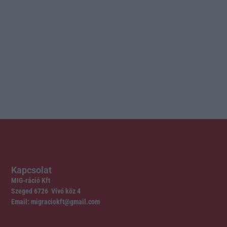
Kapcsolat
MIG-ráció Kft
Szeged 6726 Vívó köz 4
Email: migraciokft@gmail.com