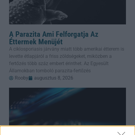
A Parazita Ami Felforgatja Az
Éttermek Menüjét
A ciklosporiasis járvány miatt több amerikai étterem is
levette étlapjáról a friss zöldségeket, miközben a
fertőzés több száz embert érinthet. Az Egyesült
Államokban tomboló parazita-fertőzés
Rooby
augusztus 8, 2026