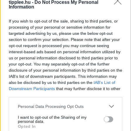
tipplee.hu -
Do Not Process My Personal
Information
If you wish to opt-out of the sale, sharing to third parties, or
Okos telefon, nyugodt szívvel:
processing of your personal or sensitive information for
Android-védelem a háttérben
targeted advertising by us, please use the below opt-out
section to confirm your selection. Please note that after your
Az okostelefonok mára mindennapi életünk
opt-out request is processed you may continue seeing
nélkülözhetetlen részévé váltak, hiszen pénzügyeinket,
interest-based ads based on personal information utilized by
emlékeinket és munkánkat is egyetlen eszközön
us or personal information disclosed to third parties prior to
kezeljük. Az Android biztonság erősítése nem igényel
your opt-out. You may separately opt-out of the further
drasztikus változtatásokat
disclosure of your personal information by third parties on the
Rooby
augusztus 8, 2026
IAB’s list of downstream participants. This information may
also be disclosed by us to third parties on the
IAB’s List of
Downstream Participants
that may further disclose it to other
third parties.
Personal Data Processing Opt Outs
I want to opt-out of the Sharing of my
personal data.
Opted In