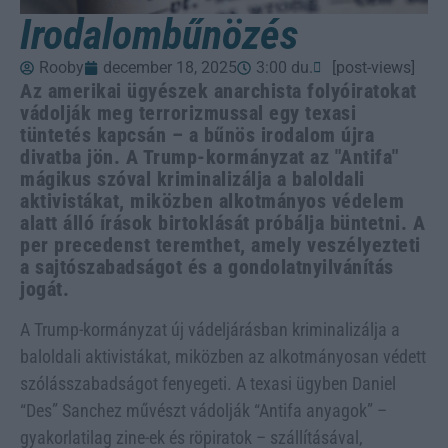
Irodalombűnözés
Rooby
december 18, 2025
3:00 du.
[post-views]
Az amerikai ügyészek anarchista folyóiratokat
vádolják meg terrorizmussal egy texasi
tüntetés kapcsán – a bűnös irodalom újra
divatba jön. A Trump-kormányzat az "Antifa"
mágikus szóval kriminalizálja a baloldali
aktivistákat, miközben alkotmányos védelem
alatt álló írások birtoklását próbálja büntetni. A
per precedenst teremthet, amely veszélyezteti
a sajtószabadságot és a gondolatnyilvánítás
jogát.
A Trump-kormányzat új vádeljárásban kriminalizálja a
baloldali aktivistákat, miközben az alkotmányosan védett
szólásszabadságot fenyegeti. A texasi ügyben Daniel
“Des” Sanchez művészt vádolják “Antifa anyagok” –
gyakorlatilag zine-ek és röpiratok – szállításával,