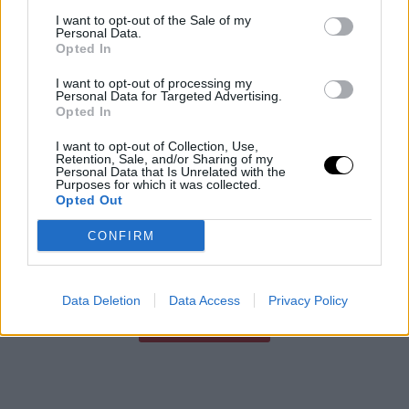
I want to opt-out of the Sale of my
Personal Data.
Opted In
I want to opt-out of processing my
A Hímivarsejtek Rejtett Szövetsége
Personal Data for Targeted Advertising.
A megtermékenyítést gyakran úgy ábrázolják, mint egy
Opted In
intenzív versenyt, amelyben több millió hímivarsejt
I want to opt-out of Collection, Use,
versenyez egyetlen petesejtért. A Syracuse Egyetem, a
Retention, Sale, and/or Sharing of my
Personal Data that Is Unrelated with the
Sienai Egyetem és a Szegedi
Purposes for which it was collected.
Rooby
augusztus 7, 2026
Opted Out
Még több cikk
CONFIRM
Data Deletion
Data Access
Privacy Policy