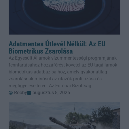
Adatmentes Útlevél Nélkül: Az EU
Biometrikus Zsarolása
Az Egyesült Államok vízummentességi programjának
fenntartásához hozzáférést követel az EU-tagállamok
biometrikus adatbázisaihoz, amely gyakorlatilag
zsarolásnak minősül az utazók profilozása és
megfigyelése terén. Az Európai Bizottság
Rooby
augusztus 8, 2026