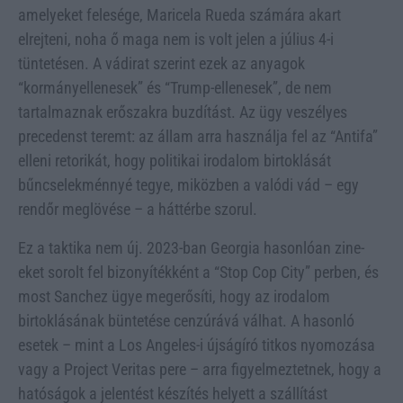
amelyeket felesége, Maricela Rueda számára akart
elrejteni, noha ő maga nem is volt jelen a július 4-i
tüntetésen. A vádirat szerint ezek az anyagok
“kormányellenesek” és “Trump-ellenesek”, de nem
tartalmaznak erőszakra buzdítást. Az ügy veszélyes
precedenst teremt: az állam arra használja fel az “Antifa”
elleni retorikát, hogy politikai irodalom birtoklását
bűncselekménnyé tegye, miközben a valódi vád – egy
rendőr meglövése – a háttérbe szorul.
Ez a taktika nem új. 2023-ban Georgia hasonlóan zine-
eket sorolt fel bizonyítékként a “Stop Cop City” perben, és
most Sanchez ügye megerősíti, hogy az irodalom
birtoklásának büntetése cenzúrává válhat. A hasonló
esetek – mint a Los Angeles-i újságíró titkos nyomozása
vagy a Project Veritas pere – arra figyelmeztetnek, hogy a
hatóságok a jelentést készítés helyett a szállítást