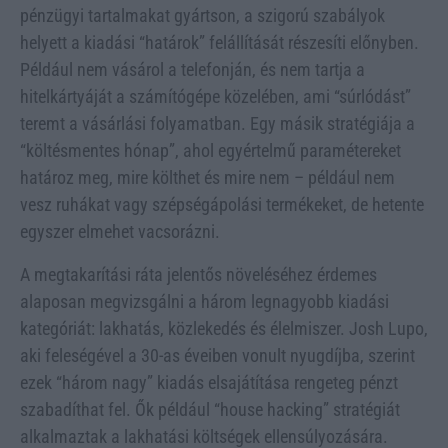
pénzügyi tartalmakat gyártson, a szigorú szabályok
helyett a kiadási “határok” felállítását részesíti előnyben.
Például nem vásárol a telefonján, és nem tartja a
hitelkártyáját a számítógépe közelében, ami “súrlódást”
teremt a vásárlási folyamatban. Egy másik stratégiája a
“költésmentes hónap”, ahol egyértelmű paramétereket
határoz meg, mire költhet és mire nem – például nem
vesz ruhákat vagy szépségápolási termékeket, de hetente
egyszer elmehet vacsorázni.
A megtakarítási ráta jelentős növeléséhez érdemes
alaposan megvizsgálni a három legnagyobb kiadási
kategóriát: lakhatás, közlekedés és élelmiszer. Josh Lupo,
aki feleségével a 30-as éveiben vonult nyugdíjba, szerint
ezek “három nagy” kiadás elsajátítása rengeteg pénzt
szabadíthat fel. Ők például “house hacking” stratégiát
alkalmaztak a lakhatási költségek ellensúlyozására.