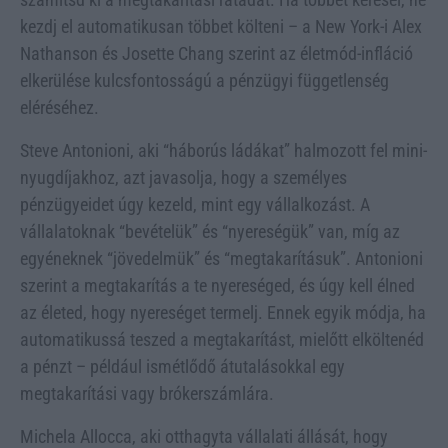
kezdj el automatikusan többet költeni – a New York-i Alex
Nathanson és Josette Chang szerint az életmód-infláció
elkerülése kulcsfontosságú a pénzügyi függetlenség
eléréséhez.
Steve Antonioni, aki “háborús ládákat” halmozott fel mini-
nyugdíjakhoz, azt javasolja, hogy a személyes
pénzügyeidet úgy kezeld, mint egy vállalkozást. A
vállalatoknak “bevételük” és “nyereségük” van, míg az
egyéneknek “jövedelmük” és “megtakarításuk”. Antonioni
szerint a megtakarítás a te nyereséged, és úgy kell élned
az életed, hogy nyereséget termelj. Ennek egyik módja, ha
automatikussá teszed a megtakarítást, mielőtt elköltenéd
a pénzt – például ismétlődő átutalásokkal egy
megtakarítási vagy brókerszámlára.
Michela Allocca, aki otthagyta vállalati állását, hogy