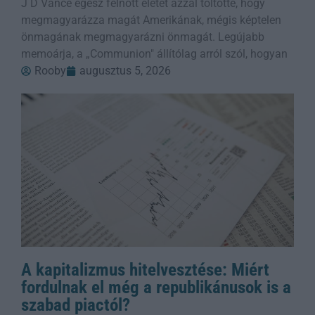
J D Vance egész felnőtt életét azzal töltötte, hogy
megmagyarázza magát Amerikának, mégis képtelen
önmagának megmagyarázni önmagát. Legújabb
memoárja, a „Communion" állítólag arról szól, hogyan
Rooby
augusztus 5, 2026
A kapitalizmus hitelvesztése: Miért
fordulnak el még a republikánusok is a
szabad piactól?