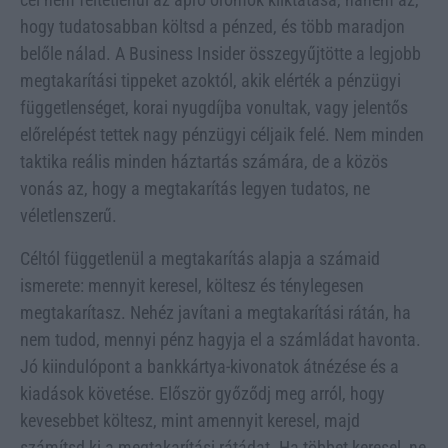
hogy tudatosabban költsd a pénzed, és több maradjon
belőle nálad. A Business Insider összegyűjtötte a legjobb
megtakarítási tippeket azoktól, akik elérték a pénzügyi
függetlenséget, korai nyugdíjba vonultak, vagy jelentős
előrelépést tettek nagy pénzügyi céljaik felé. Nem minden
taktika reális minden háztartás számára, de a közös
vonás az, hogy a megtakarítás legyen tudatos, ne
véletlenszerű.
Céltól függetlenül a megtakarítás alapja a számaid
ismerete: mennyit keresel, költesz és ténylegesen
megtakarítasz. Nehéz javítani a megtakarítási rátán, ha
nem tudod, mennyi pénz hagyja el a számládat havonta.
Jó kiindulópont a bankkártya-kivonatok átnézése és a
kiadások követése. Először győződj meg arról, hogy
kevesebbet költesz, mint amennyit keresel, majd
számítsd ki a megtakarítási rátádat. Ha többet keresel, ne