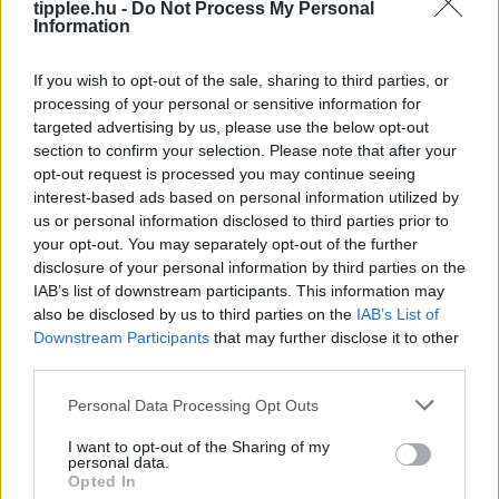
tipplee.hu -
Do Not Process My Personal
Bénul a Paksi Atomerőmű
Information
A Duna vízszintje rekordalacsony szintre süllyedt
Európa szárazsága miatt, ami miatt Magyarország
If you wish to opt-out of the sale, sharing to third parties, or
kénytelen volt leállítani egyetlen atomerőművét, a
processing of your personal or sensitive information for
targeted advertising by us, please use the below opt-out
Paksi Atomerőművet. A szovjet korszakból származó
section to confirm your selection. Please note that after your
reaktorok
opt-out request is processed you may continue seeing
Rooby
augusztus 5, 2026
interest-based ads based on personal information utilized by
us or personal information disclosed to third parties prior to
your opt-out. You may separately opt-out of the further
disclosure of your personal information by third parties on the
IAB’s list of downstream participants. This information may
also be disclosed by us to third parties on the
IAB’s List of
Downstream Participants
that may further disclose it to other
third parties.
Personal Data Processing Opt Outs
I want to opt-out of the Sharing of my
personal data.
Opted In