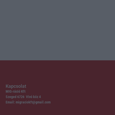
Kapcsolat
MIG-ráció Kft
Szeged 6726 Vívó köz 4
Email: migraciokft@gmail.com