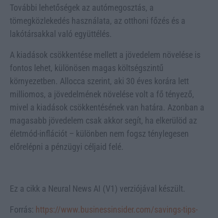
További lehetőségek az autómegosztás, a
tömegközlekedés használata, az otthoni főzés és a
lakótársakkal való együttélés.
A kiadások csökkentése mellett a jövedelem növelése is
fontos lehet, különösen magas költségszintű
környezetben. Allocca szerint, aki 30 éves korára lett
milliomos, a jövedelmének növelése volt a fő tényező,
mivel a kiadások csökkentésének van határa. Azonban a
magasabb jövedelem csak akkor segít, ha elkerülöd az
életmód-inflációt – különben nem fogsz ténylegesen
előrelépni a pénzügyi céljaid felé.
Ez a cikk a Neural News AI (V1) verziójával készült.
Forrás:
https://www.businessinsider.com/savings-tips-