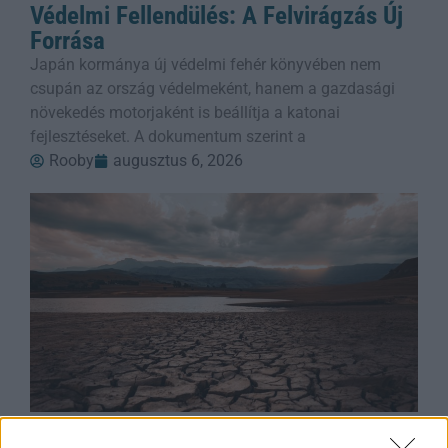
Védelmi Fellendülés: A Felvirágzás Új
Forrása
Japán kormánya új védelmi fehér könyvében nem
csupán az ország védelmeként, hanem a gazdasági
növekedés motorjaként is beállítja a katonai
fejlesztéseket. A dokumentum szerint a
Rooby
augusztus 6, 2026
Duna Rekord Alacsony Vízszintje: