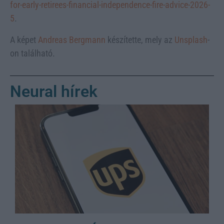
for-early-retirees-financial-independence-fire-advice-2026-
5
.
A képet
Andreas Bergmann
készítette, mely az
Unsplash
-
on található.
Neural hírek