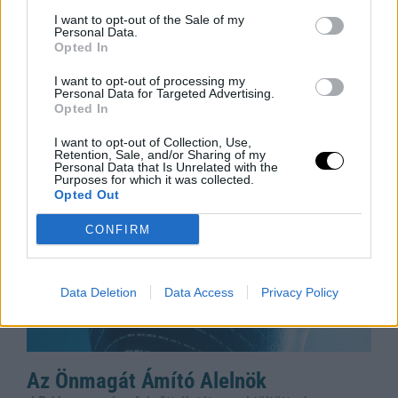
Aszály és hőség: bezárják a
pisztrángvizeket
I want to opt-out of the Sale of my
Personal Data.
LIVINGSTON, Mont. (AP) – A hőség miatt rekordmagas
Opted In
vízhőmérséklet veszélyezteti a pisztrángállományt,
I want to opt-out of processing my
ezért az Egyesült Államok nyugati államaiban délutáni
Personal Data for Targeted Advertising.
horgászati tilalmakat vezettek be. A klímaváltozás
Opted In
Rooby
augusztus 5, 2026
I want to opt-out of Collection, Use,
Retention, Sale, and/or Sharing of my
Personal Data that Is Unrelated with the
Purposes for which it was collected.
Opted Out
CONFIRM
Data Deletion
Data Access
Privacy Policy
Az Önmagát Ámító Alelnök