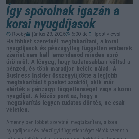
Így spórolnak igazán a
korai nyugdíjasok
Rooby
június 23, 2026
6:00 de.
[post-views]
Ha többet szeretnél megtakarítani, a korai
nyugdíjasok és pénzügyileg független emberek
szerint nem kell lemondanod minden apró
örömről. A lényeg, hogy tudatosabban költsd a
pénzed, és több maradjon belőle nálad. A
Business Insider összegyűjtötte a legjobb
megtakarítási tippeket azoktól, akik már
elérték a pénzügyi függetlenséget vagy a korai
nyugdíjat. A közös pont az, hogy a
megtakarítás legyen tudatos döntés, ne csak
véletlen.
Amennyiben többet szeretnél megtakarítani, a korai
nyugdíjasok és pénzügyi függetlenséget elérők szerint a
cél nem feltétlenül az apró örömök kiiktatása, hanem az,