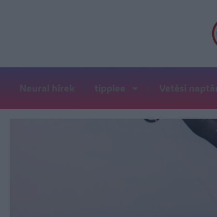
Neural hírek
tipplee
Vetési naptá