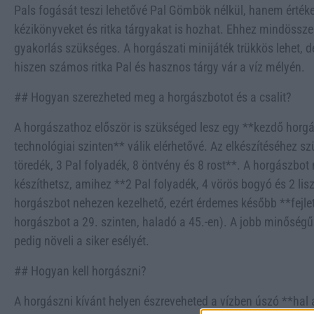
Pals fogását teszi lehetővé Pal Gömbök nélkül, hanem érték
kézikönyveket és ritka tárgyakat is hozhat. Ehhez mindössze 
gyakorlás szükséges. A horgászati minijáték trükkös lehet, de
hiszen számos ritka Pal és hasznos tárgy vár a víz mélyén.
## Hogyan szerezheted meg a horgászbotot és a csalit?
A horgászathoz először is szükséged lesz egy **kezdő horgá
technológiai szinten** válik elérhetővé. Az elkészítéséhez 
töredék, 3 Pal folyadék, 8 öntvény és 8 rost**. A horgászbot 
készíthetsz, amihez **2 Pal folyadék, 4 vörös bogyó és 2 lisz
horgászbot nehezen kezelhető, ezért érdemes később **fejlet
horgászbot a 29. szinten, haladó a 45.-en). A jobb minőségű 
pedig növeli a siker esélyét.
## Hogyan kell horgászni?
A horgászni kívánt helyen észreveheted a vízben úszó **hal