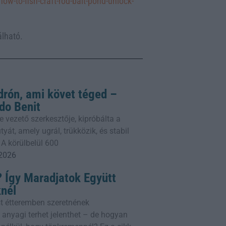
-to-fish-craft-rod-bait-pond-unlock-
álható.
drón, ami követ téged –
do Benit
e vezető szerkesztője, kipróbálta a
yát, amely ugrál, trükközik, és stabil
 A körülbelül 600
 2026
 Így Maradjatok Együtt
knél
t étteremben szeretnének
 anyagi terhet jelenthet – de hogyan