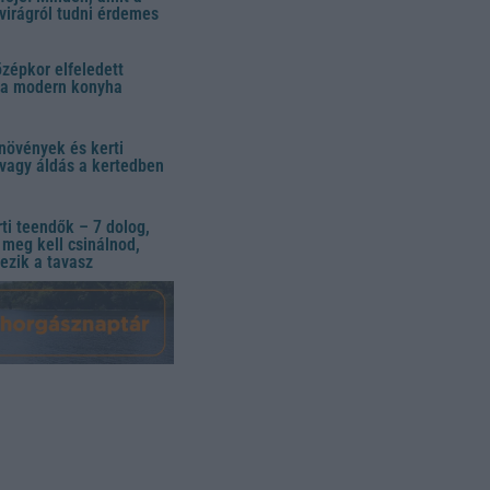
virágról tudni érdemes
özépkor elfeledett
 a modern konyha
növények és kerti
vagy áldás a kertedben
ti teendők – 7 dolog,
meg kell csinálnod,
ezik a tavasz