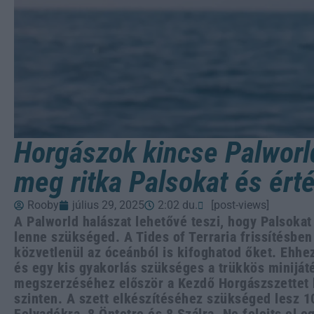
Horgászok kincse Palworl
meg ritka Palsokat és ér
Rooby
július 29, 2025
2:02 du.
[post-views]
A Palworld halászat lehetővé teszi, hogy Palsoka
lenne szükséged. A Tides of Terraria frissítésbe
közvetlenül az óceánból is kifoghatod őket. Ehhe
és egy kis gyakorlás szükséges a trükkös miniját
megszerzéséhez először a Kezdő Horgászszettet ke
szinten. A szett elkészítéséhez szükséged lesz 1