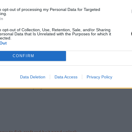
ik helyetted. A nagy horgásztó (55.
nálatakor kiválaszthatod, hogy kicsi,
to opt-out of processing my Personal Data for Targeted
ing.
a a fogott Pal fajtáját (pl. Fuack,
In
o opt-out of Collection, Use, Retention, Sale, and/or Sharing
ersonal Data that Is Unrelated with the Purposes for which it
lected.
Out
t mentén található úszó hulladékokból
CONFIRM
 nem jó!) és a horgászbotra lesz
kban próbálhatod meg megszerezni a
Data Deletion
Data Access
Privacy Policy
hasznos tevékenység a Palworldban –