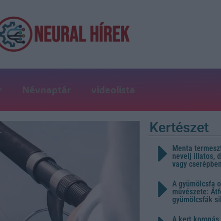
r
Névnaptár
videolista
Kertészet
Menta termeszt
nevelj illatos,
vagy cserépbe
A gyümölcsfa o
művészete: Átf
gyümölcsfák s
A kert koronás 