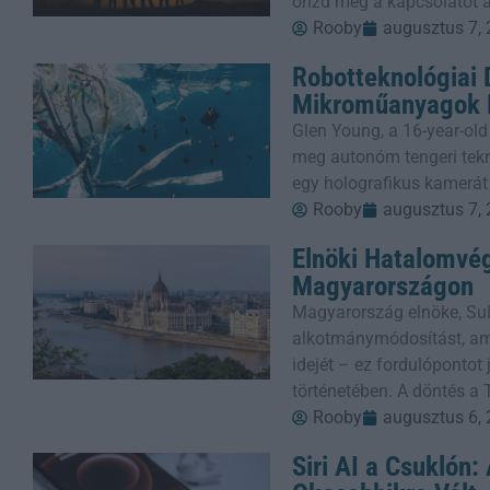
őrizd meg a kapcsolatot a
Rooby
augusztus 7,
Robotteknológiai
Mikroműanyagok E
Glen Young, a 16-year-old
meg autonóm tengeri tekn
egy holografikus kamerát
Rooby
augusztus 7,
Elnöki Hatalomvé
Magyarországon
Magyarország elnöke, Sul
alkotmánymódosítást, ame
idejét – ez fordulópontot
történetében. A döntés a 
Rooby
augusztus 6,
Siri AI a Csuklón