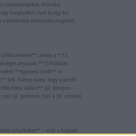
es nyersanyagokat, technikai
egy horgászbot, csali és egy kis
 a befektetett erőfeszítés megtérül,
szfelszerelésre**, amely a **15.
szükséges anyagok: **10 Paldium
mellett **egyszerű csalit** is
t** kell. Fontos tudni, hogy a kezdő
tebb botra váltani** (pl. közepes
csali (pl. prémium csali a 38. szinten)
 alakú árnyékokat** – ezek a fogható