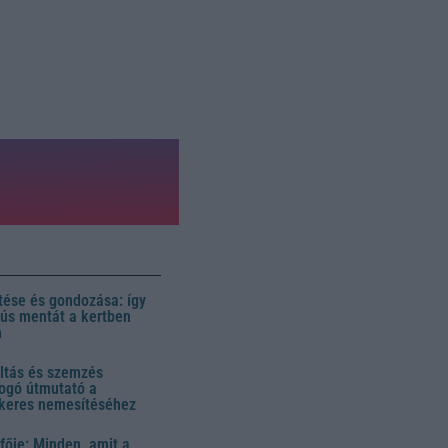
ése és gondozása: így
 dús mentát a kertben
n
ltás és szemzés
ogó útmutató a
ikeres nemesítéséhez
fője: Minden, amit a