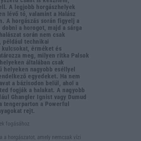
yszerű csalit is készíteni,
ell. A legjobb horgászhelyek
n lévő tó, valamint a Halász
. A horgászás során figyelj a
l dobni a horogot, majd a sárga
 halászat során nem csak
 például technikai
, kulcsokat, érméket és
atározza meg, milyen ritka Palsok
helyeken általában csak
ű helyeken nagyobb eséllyel
rendelkező egyedeket. Ha nem
avat a bázisodon belül, ahol a
ed fogják a halakat. A nagyobb
dául Ghangler Ignist vagy Dumud
 a tengerparton a Powerful
yagokat rejt.
sek fogásához
tja a horgászatot, amely nemcsak vízi