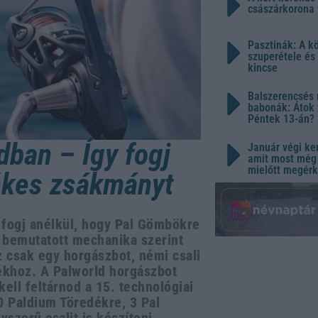
császárkorona 
Pasztinák: A k
szuperétele és
kincse
Balszerencsés 
babonák: Átok 
Péntek 13-án?
dban – Így fogj
Január végi ker
amit most még 
mielőtt megérk
tékes zsákmányt
t fogj anélkül, hogy Pal Gömbökre
n bemutatott mechanika szerint
z csak egy horgászbot, némi csali
ékhoz. A Palworld horgászbot
ll feltárnod a 15. technológiai
0 Paldium Töredékre, 3 Pal