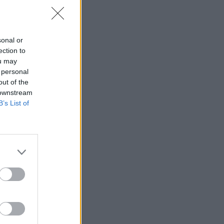
sonal or
ection to
ou may
 personal
out of the
 downstream
B’s List of