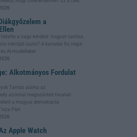
nélkül, hogy tönkremennél? Ez a cikk
 2026
 Diákgyőzelem a
llen
 feltette a nagy kérdést: hogyan tanítsa
ős robotját úszni? A kanadai fiú végül
 és AI-modelleket
 2026
ge: Alkotmányos Fordulat
yok Tamás aláírta az
ly azonnal megszünteti hivatali
 jelent a magyar demokrácia
Tisza Párt
 2026
: Az Apple Watch