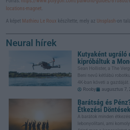
Forrás:
https://www.polygon.com/palworld-guides/610800/how
locations-magnet
.
A képet
Mathieu Le Roux
készítette, mely az
Unsplash
-on tal
Neural hírek
Kutyaként ugráló 
kipróbáltuk a Mon
Sean Hollister, a The Verg
Beni nevű kétlábú robotkut
4K-ban követi a gazdáját.
Rooby
augusztus 7,
Barátság és Pénz?
Étkezési Döntése
A barátok minden étkezés
lebonyolítani, ami komoly