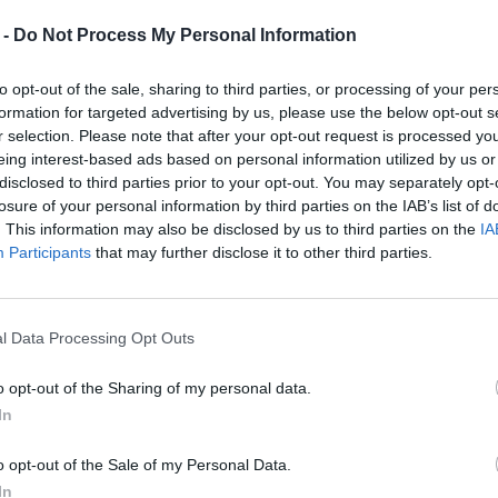
érgomb vagy LT) irányítsd a zöld
 -
Do Not Process My Personal Information
gy RT). Amint a hal harap, egy sárga
 Ezután egy minijáték következik, ahol a
to opt-out of the sale, sharing to third parties, or processing of your per
a zöld területen belül tartani, a mérő
formation for targeted advertising by us, please use the below opt-out s
rgászbotok könnyebbé teszik a fogást,
r selection. Please note that after your opt-out request is processed y
eing interest-based ads based on personal information utilized by us or
disclosed to third parties prior to your opt-out. You may separately opt-
losure of your personal information by third parties on the IAB’s list of
. This information may also be disclosed by us to third parties on the
IA
Participants
that may further disclose it to other third parties.
ami befolyásolja a fogható Pals és
ings** környékén kezdeni, míg a
* mester horgászhelyeit kereshetik. A
l Data Processing Opt Outs
 szikrák** Alfa Pals-t, a **zöld
o opt-out of the Sharing of my personal data.
In
o opt-out of the Sale of my Personal Data.
rgásztavat** az állomásodon (31.
In