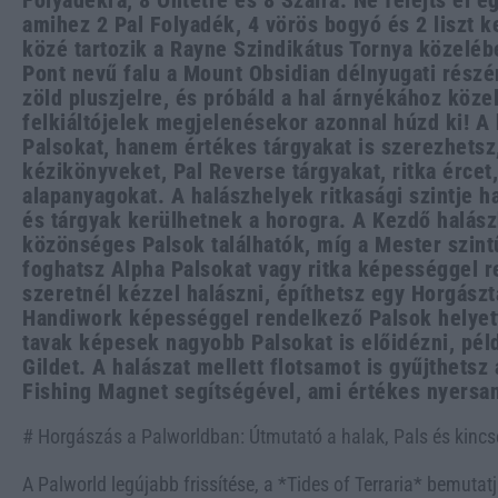
Folyadékra, 8 Öntetre és 8 Szálra. Ne felejts el eg
amihez 2 Pal Folyadék, 4 vörös bogyó és 2 liszt k
közé tartozik a Rayne Szindikátus Tornya közelébe
Pont nevű falu a Mount Obsidian délnyugati részén
zöld pluszjelre, és próbáld a hal árnyékához köze
felkiáltójelek megjelenésekor azonnal húzd ki! A
Palsokat, hanem értékes tárgyakat is szerezhetsz,
kézikönyveket, Pal Reverse tárgyakat, ritka ércet
alapanyagokat. A halászhelyek ritkasági szintje h
és tárgyak kerülhetnek a horogra. A Kezdő halász
közönséges Palsok találhatók, míg a Mester szint
foghatsz Alpha Palsokat vagy ritka képességgel 
szeretnél kézzel halászni, építhetsz egy Horgászt
Handiwork képességgel rendelkező Palsok helyett
tavak képesek nagyobb Palsokat is előidézni, pél
Gildet. A halászat mellett flotsamot is gyűjthetsz
Fishing Magnet segítségével, ami értékes nyersan
# Horgászás a Palworldban: Útmutató a halak, Pals és kinc
A Palworld legújabb frissítése, a *Tides of Terraria* bemuta