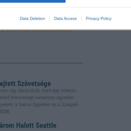
Data Deletion
Data Access
Privacy Policy
-back-to-italy-switzerland-iceland-
ejtett Szövetsége
ran úgy ábrázolják, mint egy intenzív
illió hímivarsejt versenyez egyetlen
gyetem, a Sienai Egyetem és a Szegedi
 2026
Három Halott Seattle