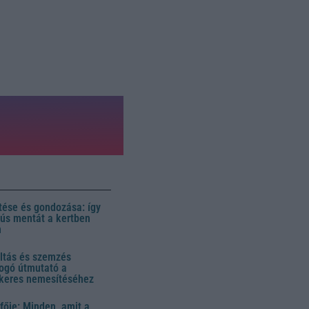
ése és gondozása: így
 dús mentát a kertben
n
ltás és szemzés
ogó útmutató a
ikeres nemesítéséhez
fője: Minden, amit a