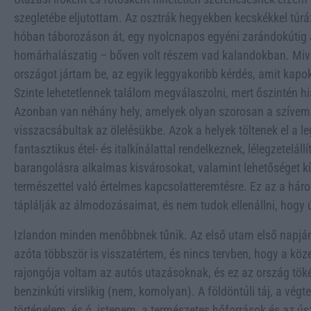
szegletébe eljutottam. Az osztrák hegyekben kecskékkel túrá
hóban táborozáson át, egy nyolcnapos egyéni zarándokútig
homárhalászatig – bőven volt részem vad kalandokban. Mivel
országot jártam be, az egyik leggyakoribb kérdés, amit kapok
Szinte lehetetlennek találom megválaszolni, mert őszintén hi
Azonban van néhány hely, amelyek olyan szorosan a szívemhe
visszacsábultak az ölelésükbe. Azok a helyek töltenek el a 
fantasztikus étel- és italkínálattal rendelkeznek, lélegzetelál
barangolásra alkalmas kisvárosokat, valamint lehetőséget kí
természettel való értelmes kapcsolatteremtésre. Ez az a há
táplálják az álmodozásaimat, és nem tudok ellenállni, hogy ú
Izlandon minden menőbbnek tűnik. Az első utam első napján 
azóta többször is visszatértem, és nincs tervben, hogy a k
rajongója voltam az autós utazásoknak, és ez az ország töké
benzinkúti virslikig (nem, komolyan). A földöntúli táj, a végt
történelem, és ó, istenem, a természetes hőforrások és az 