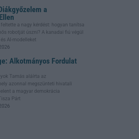
 Diákgyőzelem a
llen
 feltette a nagy kérdést: hogyan tanítsa
ős robotját úszni? A kanadai fiú végül
 és AI-modelleket
 2026
ge: Alkotmányos Fordulat
yok Tamás aláírta az
ly azonnal megszünteti hivatali
 jelent a magyar demokrácia
Tisza Párt
 2026