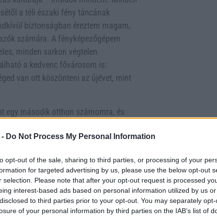
étől a téli északi fény táncának
endkívül biztonságban éreztem magam,
 utazók számára. A fényképezőgépem
eles, minden sarkon végtelen
álható a kedvenc fővárosom is:
séged van ott köszönteni az újévet, mint
int egy második otthon számomra, és
. Az első utam több mint egy évtizeddel
 -
Do Not Process My Personal Information
s iránti vágyat ébresztett – még egy
 anyai nagyapám nyomdokaiban jártam a
to opt-out of the sale, sharing to third parties, or processing of your per
vidéktől, Toszkánán, Ligurián (ahol egy
formation for targeted advertising by us, please use the below opt-out s
lfi-parton át, egészen a legutóbbi
r selection. Please note that after your opt-out request is processed y
ralás alatt a Szalinai-szigetekhez
eing interest-based ads based on personal information utilized by us or
disclosed to third parties prior to your opt-out. You may separately opt-
 el életem legjobb szállodájában, a
losure of your personal information by third parties on the IAB’s list of
 más-más élményt kínál, ráadásul