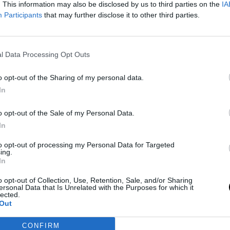
. This information may also be disclosed by us to third parties on the
IA
den zug és szeglet egy történelemóra és
Participants
that may further disclose it to other third parties.
ő falvak, ősi romok, művészetek és
a borokba! Olaszország a Mekkaja
l Data Processing Opt Outs
dre léptem, elámultam. Ugyanakkor kissé
o opt-out of the Sharing of my personal data.
y fogaskerekű vonatot kerestem;
In
 Kiderült, hogy a látványos táj, a
o opt-out of the Sale of my Personal Data.
j tisztázásában. Így Svájc mindig
In
óta több mint hétszer jártam az
to opt-out of processing my Personal Data for Targeted
ányos szabadtéri kalandlehetőségek és a
ing.
ltem át az országot, túráztam csúcsokra,
In
t, még egy Super Mario-szerű kocsival is
o opt-out of Collection, Use, Retention, Sale, and/or Sharing
ban eltöltöttem időt, Svájc napsütötte
ersonal Data that Is Unrelated with the Purposes for which it
lected.
fekvő régió a svájci és olasz étel- és
Out
 távoli Como-tónak.
CONFIRM