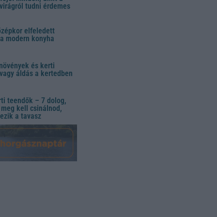
virágról tudni érdemes
özépkor elfeledett
 a modern konyha
növények és kerti
vagy áldás a kertedben
ti teendők – 7 dolog,
meg kell csinálnod,
ezik a tavasz