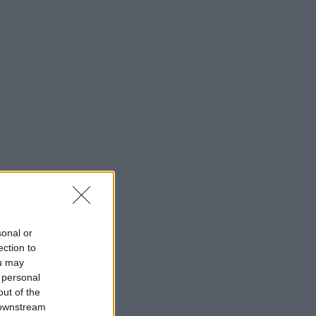
sonal or
ection to
ou may
 personal
out of the
 downstream