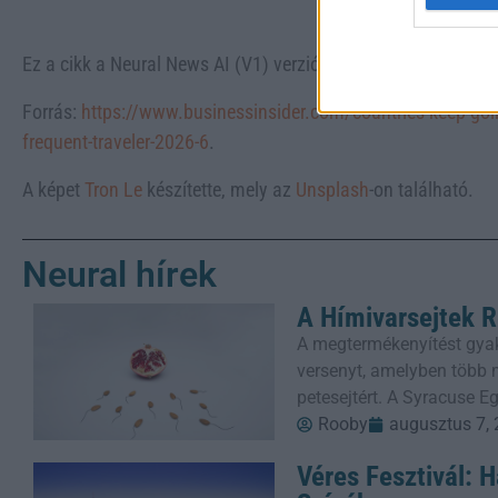
Ez a cikk a Neural News AI (V1) verziójával készült.
Forrás:
https://www.businessinsider.com/countries-keep-going
frequent-traveler-2026-6
.
A képet
Tron Le
készítette, mely az
Unsplash
-on található.
Neural hírek
A Hímivarsejtek R
A megtermékenyítést gyak
versenyt, amelyben több m
petesejtért. A Syracuse E
Rooby
augusztus 7,
Véres Fesztivál: 