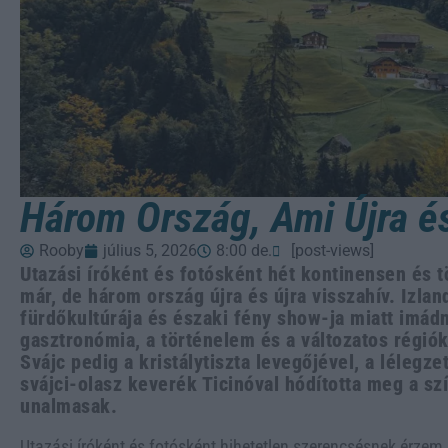
Három Ország, Ami Újra é
Rooby
július 5, 2026
8:00 de.
[post-views]
Utazási íróként és fotósként hét kontinensen és 
már, de három ország újra és újra visszahív. Izlan
fürdőkultúrája és északi fény show-ja miatt imádn
gasztronómia, a történelem és a változatos régiók
Svájc pedig a kristálytiszta levegőjével, a lélegzet
svájci-olasz keverék Ticinóval hódította meg a s
unalmasak.
Utazási íróként és fotósként hihetetlen szerencsésnek érzem