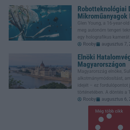
Robotteknológiai
Mikroműanyagok E
Glen Young, a 16-year-old
meg autonóm tengeri tekn
egy holografikus kamerát
Rooby
augusztus 7,
Elnöki Hatalomvé
Magyarországon
Magyarország elnöke, Sul
alkotmánymódosítást, ame
idejét – ez fordulópontot
történetében. A döntés a 
Rooby
augusztus 6,
Még több cikk