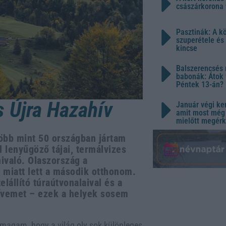
császárkorona 
Pasztinák: A k
szuperétele és
kincse
Balszerencsés 
babonák: Átok 
Péntek 13-án?
s Újra Hazahív
Január végi ker
amit most még 
mielőtt megérk
több mint 50 országban jártam
d lenyűgöző tájai, termálvizes
ivaló. Olaszország a
 miatt lett a második otthonom.
elállító túraútvonalaival és a
zívemet – ezek a helyek sosem
 magam, hogy a világ oly sok különleges