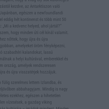
zástól kezdve, az Antarktiszon való
 Japánban, egészen a newfoundlandi
 eddig hét kontinenst és több mint 50
: „Mi a kedvenc helyed, ahol jártál?”
szem, hogy minden úti cél kínál valamit.
z nőttek, hogy újra és újra
legjobban, amelyeket öröm fényképezni,
lító szabadtéri kalandokat, lassú
nálnak a helyi kultúrával, emberekkel és
rom ország, amelyek rendszeresen
jra és újra visszatérjek hozzájuk.
fülig szerelmes lettem Izlandba, és
özeljövőben abbahagyjam. Mindig is nagy
letes ezekhez, egészen a hihetetlen
elen vízesések, a gazdag viking
úszás kultúrája – imádok mindent. Minden