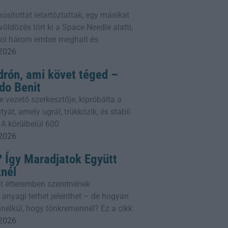
sítottat letartóztattak, egy másikat
öldözés tört ki a Space Needle alatti,
ahol három ember meghalt és
 2026
drón, ami követ téged –
do Benit
e vezető szerkesztője, kipróbálta a
yát, amely ugrál, trükközik, és stabil
 A körülbelül 600
 2026
 Így Maradjatok Együtt
knél
t étteremben szeretnének
 anyagi terhet jelenthet – de hogyan
nélkül, hogy tönkremennél? Ez a cikk
 2026