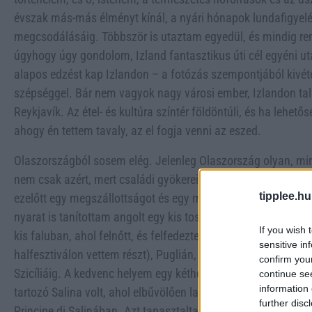
évszak más-más élményt kínál, a nyári hónapok lundafigyelés
megcsodálásáig. Többször is utaztam egyedül, és mindig r
úgyhogy úgy gondolom, Izland fantasztikus úti cél egyéni
alapos edzést kap Izlandon – a fotózás szempontjából kivét
szépséggel. Bár nem vagyok nagy városi ember, Izlandon tal
Reykjavík. Az étel- és kultúra színtér földöntúli, és ha lehető
ahogy én tettem tavaly, az el fogja venni az eszed.
Olaszországból sosem elég. Jelenleg Olaszország olyan, m
nem csak azért, mert családi gyökereim kötnek az országhoz
tipplee.hu
ezelőtt egy megszállottságot és egy minden évben visszatéré
nyarat is tanítottam angolt egy kis toszkán iskolában. Az
If you wish 
kis faluban, ahol felnőtt, és felfedeztem szinte mindent a Tó
sensitive in
halfesztiválon vettem részt), Puglián, a Dolomitokon, az Ama
confirm you
Szicíliáig. A kedvenc helyem egy kéthetes, párommal tett nya
continue se
information 
tartozó Salina volt, ahol elbűvölően lassú napokat töltöttünk
further disc
Principe di Salinában. Azt tapasztaltam, hogy minden régió