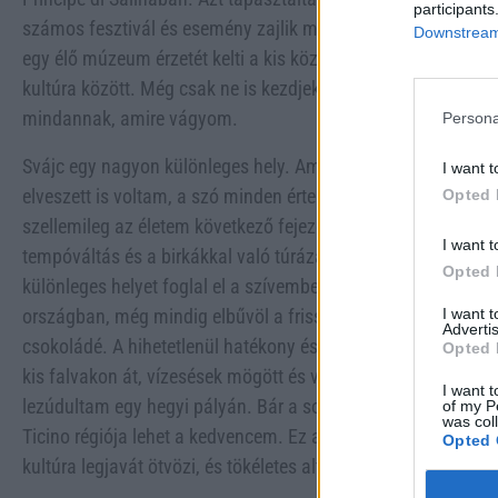
participants
számos fesztivál és esemény zajlik minden évszakon át. Min
Downstream 
egy élő múzeum érzetét kelti a kis középkori dombtetőn fekv
kultúra között. Még csak ne is kezdjek bele az ételekbe és 
mindannak, amire vágyom.
Persona
Svájc egy nagyon különleges hely. Amikor először svájci föl
I want t
elveszett is voltam, a szó minden értelmében. Fizikailag eg
Opted 
szellemileg az életem következő fejezetét próbáltam kitalálni.
I want t
tempóváltás és a birkákkal való túrázás csodákra képes a fe
Opted 
különleges helyet foglal el a szívemben. Bár az első utazás 
I want 
országban, még mindig elbűvöl a friss svájci levegő, a látv
Advertis
csokoládé. A hihetetlenül hatékony és festői vonatokkal sze
Opted 
kis falvakon át, vízesések mögött és völgyeken keresztül, ső
I want t
lezúdultam egy hegyi pályán. Bár a sokszínű régiók közül sok
of my P
was col
Ticino régiója lehet a kedvencem. Ez a Lago Maggiore partján 
Opted 
kultúra legjavát ötvözi, és tökéletes alternatívája a tömegtől