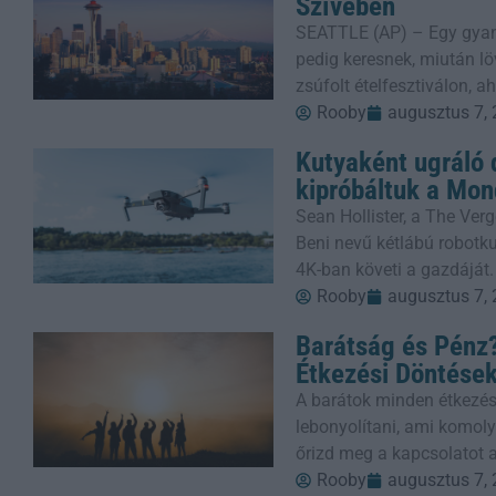
Szívében
SEATTLE (AP) – Egy gyanú
pedig keresnek, miután löv
zsúfolt ételfesztiválon, 
Rooby
augusztus 7,
Kutyaként ugráló 
kipróbáltuk a Mon
Sean Hollister, a The Verg
Beni nevű kétlábú robotkut
4K-ban követi a gazdáját.
Rooby
augusztus 7,
Barátság és Pénz?
Étkezési Döntése
A barátok minden étkezés
lebonyolítani, ami komoly
őrizd meg a kapcsolatot a
Rooby
augusztus 7,