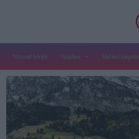
Neural hírek
tipplee
Vetési naptá