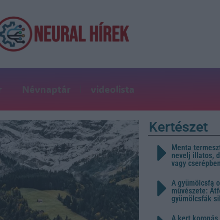
r
Névnaptár
videolista
Kertészet
Menta termeszt
nevelj illatos,
vagy cserépbe
A gyümölcsfa o
művészete: Átf
gyümölcsfák s
A kert koronás 