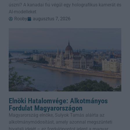
úszni? A kanadai fiú végül egy holografikus kamerát és
AI-modelleket
Rooby
augusztus 7, 2026
Elnöki Hatalomvége: Alkotmányos
Fordulat Magyarországon
Magyarország elnöke, Sulyok Tamás aláírta az
alkotmánymódosítást, amely azonnal megszünteti
hivatali idejét – ez fordulópontot jelent a magyar