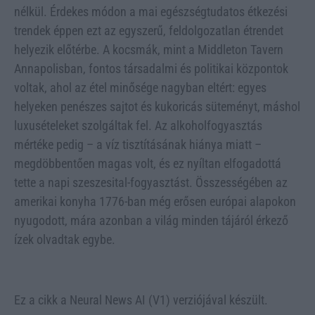
nélkül. Érdekes módon a mai egészségtudatos étkezési
trendek éppen ezt az egyszerű, feldolgozatlan étrendet
helyezik előtérbe. A kocsmák, mint a Middleton Tavern
Annapolisban, fontos társadalmi és politikai központok
voltak, ahol az étel minősége nagyban eltért: egyes
helyeken penészes sajtot és kukoricás süteményt, máshol
luxusételeket szolgáltak fel. Az alkoholfogyasztás
mértéke pedig – a víz tisztításának hiánya miatt –
megdöbbentően magas volt, és ez nyíltan elfogadottá
tette a napi szeszesital-fogyasztást. Összességében az
amerikai konyha 1776-ban még erősen európai alapokon
nyugodott, mára azonban a világ minden tájáról érkező
ízek olvadtak egybe.
Ez a cikk a Neural News AI (V1) verziójával készült.