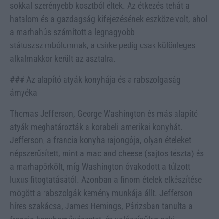
sokkal szerényebb kosztból éltek. Az étkezés tehát a
hatalom és a gazdagság kifejezésének eszköze volt, ahol
a marhahús számított a legnagyobb
státuszszimbólumnak, a csirke pedig csak különleges
alkalmakkor került az asztalra.
### Az alapító atyák konyhája és a rabszolgaság
árnyéka
Thomas Jefferson, George Washington és más alapító
atyák meghatározták a korabeli amerikai konyhát.
Jefferson, a francia konyha rajongója, olyan ételeket
népszerűsített, mint a mac and cheese (sajtos tészta) és
a marhapörkölt, míg Washington óvakodott a túlzott
luxus fitogtatásától. Azonban a finom ételek elkészítése
mögött a rabszolgák kemény munkája állt. Jefferson
híres szakácsa, James Hemings, Párizsban tanulta a