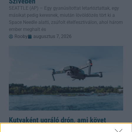
Szívében
SEATTLE (AP) – Egy gyanúsítottat letartóztattak, egy
másikat pedig keresnek, miután lövöldözés tört ki a
Space Needle alatti, zsúfolt ételfesztiválon, ahol három
ember meghalt és
Rooby
augusztus 7, 2026
Kutyaként ugráló drón, ami követ
téged – kipróbáltuk a Mondo Benit