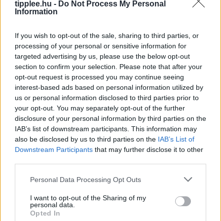
Sean Hollister, a The Verge vezető szerkesztője,
tipplee.hu -
Do Not Process My Personal
Information
kipróbálta a Beni nevű kétlábú robotkutyát, amely
ugrál, trükközik, és stabil 4K-ban követi a gazdáját. A
If you wish to opt-out of the sale, sharing to third parties, or
körülbelül 600
processing of your personal or sensitive information for
Rooby
augusztus 7, 2026
targeted advertising by us, please use the below opt-out
section to confirm your selection. Please note that after your
opt-out request is processed you may continue seeing
interest-based ads based on personal information utilized by
us or personal information disclosed to third parties prior to
your opt-out. You may separately opt-out of the further
disclosure of your personal information by third parties on the
IAB’s list of downstream participants. This information may
also be disclosed by us to third parties on the
IAB’s List of
Downstream Participants
that may further disclose it to other
third parties.
Personal Data Processing Opt Outs
Barátság és Pénz? Így Maradjatok
I want to opt-out of the Sharing of my
Együtt Étkezési Döntéseknél
personal data.
Opted In
A barátok minden étkezést étteremben szeretnének