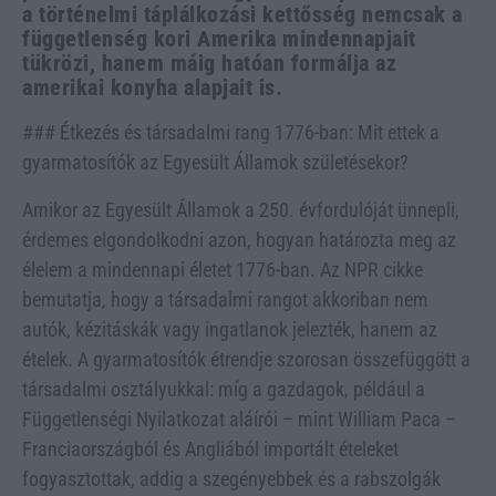
a történelmi táplálkozási kettősség nemcsak a
függetlenség kori Amerika mindennapjait
tükrözi, hanem máig hatóan formálja az
amerikai konyha alapjait is.
### Étkezés és társadalmi rang 1776-ban: Mit ettek a
gyarmatosítók az Egyesült Államok születésekor?
Amikor az Egyesült Államok a 250. évfordulóját ünnepli,
érdemes elgondolkodni azon, hogyan határozta meg az
élelem a mindennapi életet 1776-ban. Az NPR cikke
bemutatja, hogy a társadalmi rangot akkoriban nem
autók, kézitáskák vagy ingatlanok jelezték, hanem az
ételek. A gyarmatosítók étrendje szorosan összefüggött a
társadalmi osztályukkal: míg a gazdagok, például a
Függetlenségi Nyilatkozat aláírói – mint William Paca –
Franciaországból és Angliából importált ételeket
fogyasztottak, addig a szegényebbek és a rabszolgák