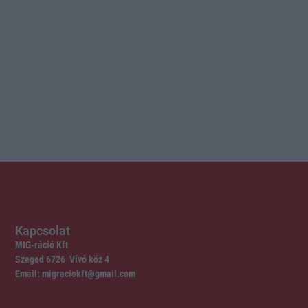
Kapcsolat
MIG-ráció Kft
Szeged 6726 Vívó köz 4
Email: migraciokft@gmail.com