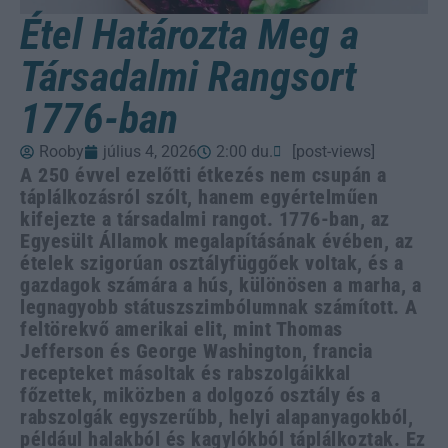
Étel Határozta Meg a
Társadalmi Rangsort
1776-ban
Rooby
július 4, 2026
2:00 du.
[post-views]
A 250 évvel ezelőtti étkezés nem csupán a
táplálkozásról szólt, hanem egyértelműen
kifejezte a társadalmi rangot. 1776-ban, az
Egyesült Államok megalapításának évében, az
ételek szigorúan osztályfüggőek voltak, és a
gazdagok számára a hús, különösen a marha, a
legnagyobb státuszszimbólumnak számított. A
feltörekvő amerikai elit, mint Thomas
Jefferson és George Washington, francia
recepteket másoltak és rabszolgáikkal
főzettek, miközben a dolgozó osztály és a
rabszolgák egyszerűbb, helyi alapanyagokból,
például halakból és kagylókból táplálkoztak. Ez