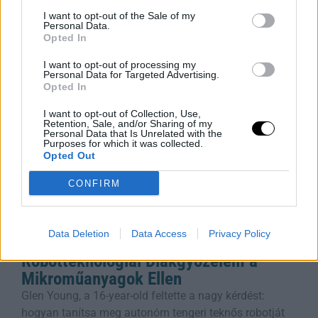
lebonyolítani, ami komoly anyagi terhet jelenthet – de
I want to opt-out of the Sale of my
hogyan őrizd meg a kapcsolatot anélkül, hogy
Personal Data.
Opted In
tönkremennél? Ez a cikk
Rooby
augusztus 7, 2026
I want to opt-out of processing my
Personal Data for Targeted Advertising.
Opted In
I want to opt-out of Collection, Use,
Retention, Sale, and/or Sharing of my
Personal Data that Is Unrelated with the
Purposes for which it was collected.
Opted Out
CONFIRM
Data Deletion
Data Access
Privacy Policy
Robotteknológiai Diákgyőzelem a
Mikroműanyagok Ellen
Glen Young, a 16-year-old feltette a nagy kérdést:
hogyan tanítsa meg autonóm tengeri teknős robotját