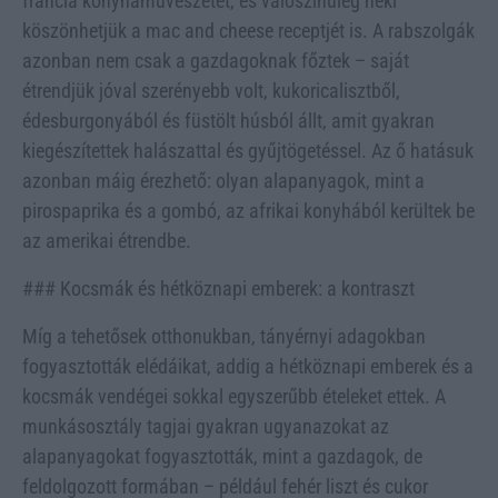
francia konyhaművészetet, és valószínűleg neki
köszönhetjük a mac and cheese receptjét is. A rabszolgák
azonban nem csak a gazdagoknak főztek – saját
étrendjük jóval szerényebb volt, kukoricalisztből,
édesburgonyából és füstölt húsból állt, amit gyakran
kiegészítettek halászattal és gyűjtögetéssel. Az ő hatásuk
azonban máig érezhető: olyan alapanyagok, mint a
pirospaprika és a gombó, az afrikai konyhából kerültek be
az amerikai étrendbe.
### Kocsmák és hétköznapi emberek: a kontraszt
Míg a tehetősek otthonukban, tányérnyi adagokban
fogyasztották elédáikat, addig a hétköznapi emberek és a
kocsmák vendégei sokkal egyszerűbb ételeket ettek. A
munkásosztály tagjai gyakran ugyanazokat az
alapanyagokat fogyasztották, mint a gazdagok, de
feldolgozott formában – például fehér liszt és cukor