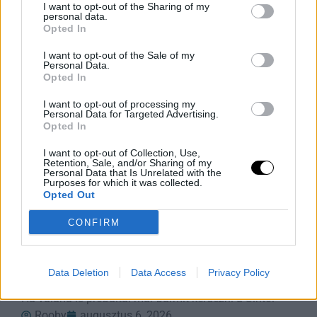
I want to opt-out of the Sharing of my
Rooby
augusztus 6, 2026
personal data.
Opted In
I want to opt-out of the Sale of my
Personal Data.
Opted In
I want to opt-out of processing my
Personal Data for Targeted Advertising.
Opted In
I want to opt-out of Collection, Use,
Retention, Sale, and/or Sharing of my
Personal Data that Is Unrelated with the
Purposes for which it was collected.
Opted Out
Siri AI a Csuklón: Az Apple Watch
CONFIRM
Okosabbikra Vált
A Siri logója, balra, és az Apple mesterséges
intelligenciával továbbfejlesztett asszisztensének
Data Deletion
Data Access
Privacy Policy
vizuális felülete. Apple/Vanessa Hand Orellana/CNET
Ha valaha is próbáltál már bármit kérdezni a Siritől
Rooby
augusztus 6, 2026