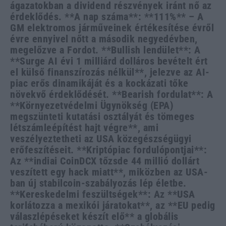
ágazatokban a dividend részvények iránt nő az
érdeklődés. **A nap száma**: **111%** – A
GM elektromos járműveinek értékesítése évről
évre ennyivel nőtt a második negyedévben,
megelőzve a Fordot. **Bullish lendület**: A
**Surge AI évi 1 milliárd dolláros bevételt ért
el külső finanszírozás nélkül**, jelezve az AI-
piac erős dinamikáját és a kockázati tőke
növekvő érdeklődését. **Bearish fordulat**: A
**Környezetvédelmi Ügynökség (EPA)
megszünteti kutatási osztályát és tömeges
létszámleépítést hajt végre**, ami
veszélyeztetheti az USA közegészségügyi
erőfeszítéseit. **Kriptópiac fordulópontjai**:
Az **indiai CoinDCX tőzsde 44 millió dollárt
veszített egy hack miatt**, miközben az USA-
ban új stabilcoin-szabályozás lép életbe.
**Kereskedelmi feszültségek**: Az **USA
korlátozza a mexikói járatokat**, az **EU pedig
válaszlépéseket készít elő** a globális