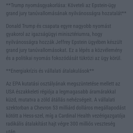
**Trump nyomásgyakorlása: Követeli az Epstein-ügy
grand jury tanúvallomásának nyilvánosságra hozatalát**
Donald Trump és csapata egyre nagyobb nyomást
gyakorol az igazságügyi minisztériumra, hogy
nyilvánosságra hozzák Jeffrey Epstein ügyében készült
grand jury tanúvallomásokat. Ez a lépés a közvélemény
és a politikai nyomás fokozódását tükrözi az ügy körül.
**Energiakrízis és vállalati átalakulások**
Az EPA kutatási osztályának megszüntetése mellett az
USA északkeleti régiója a legmagasabb áramárakkal
küzd, mutatva a zöld átállás nehézségeit. A vállalati
szektorban a Chevron 53 milliárd dolláros megállapodást
kötött a Hess-szel, míg a Cardinal Health vezérigazgatója
radikális átalakítást hajt végre 300 milliós veszteség
után.