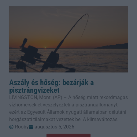
Aszály és hőség: bezárják a
pisztrángvizeket
LIVINGSTON, Mont. (AP) – A hőség miatt rekordmagas
vízhőmérséklet veszélyezteti a pisztrángállományt,
ezért az Egyesült Államok nyugati államaiban délutáni
horgászati tilalmakat vezettek be. A klímaváltozás
Rooby
augusztus 5, 2026