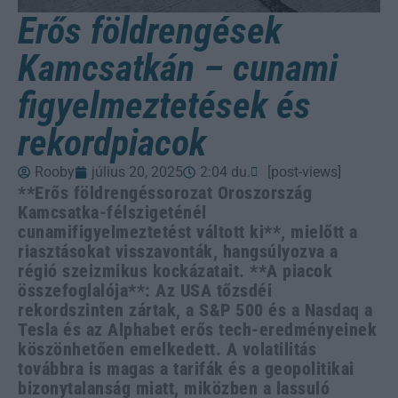
Erős földrengések
Kamcsatkán – cunami
figyelmeztetések és
rekordpiacok
Rooby
július 20, 2025
2:04 du.
[post-views]
**Erős földrengéssorozat Oroszország
Kamcsatka-félszigeténél
cunamifigyelmeztetést váltott ki**, mielőtt a
riasztásokat visszavonták, hangsúlyozva a
régió szeizmikus kockázatait. **A piacok
összefoglalója**: Az USA tőzsdéi
rekordszinten zártak, a S&P 500 és a Nasdaq a
Tesla és az Alphabet erős tech-eredményeinek
köszönhetően emelkedett. A volatilitás
továbbra is magas a tarifák és a geopolitikai
bizonytalanság miatt, miközben a lassuló