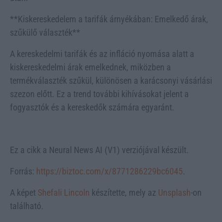
**Kiskereskedelem a tarifák árnyékában: Emelkedő árak,
szűkülő választék**
A kereskedelmi tarifák és az infláció nyomása alatt a
kiskereskedelmi árak emelkednek, miközben a
termékválaszték szűkül, különösen a karácsonyi vásárlási
szezon előtt. Ez a trend további kihívásokat jelent a
fogyasztók és a kereskedők számára egyaránt.
Ez a cikk a Neural News AI (V1) verziójával készült.
Forrás:
https://biztoc.com/x/8771286229bc6045
.
A képet
Shefali Lincoln
készítette, mely az
Unsplash
-on
található.