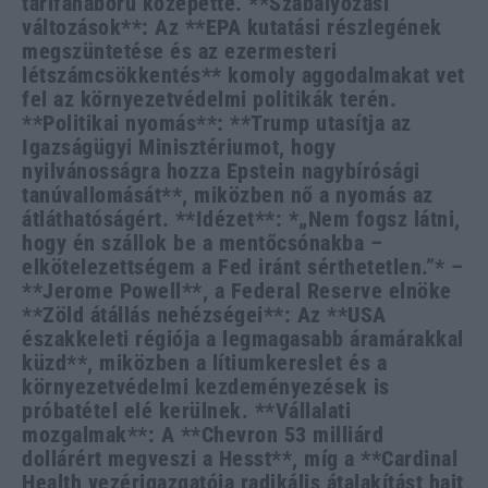
tarifaháború közepette. **Szabályozási
változások**: Az **EPA kutatási részlegének
megszüntetése és az ezermesteri
létszámcsökkentés** komoly aggodalmakat vet
fel az környezetvédelmi politikák terén.
**Politikai nyomás**: **Trump utasítja az
Igazságügyi Minisztériumot, hogy
nyilvánosságra hozza Epstein nagybírósági
tanúvallomását**, miközben nő a nyomás az
átláthatóságért. **Idézet**: *„Nem fogsz látni,
hogy én szállok be a mentőcsónakba –
elkötelezettségem a Fed iránt sérthetetlen.”* –
**Jerome Powell**, a Federal Reserve elnöke
**Zöld átállás nehézségei**: Az **USA
északkeleti régiója a legmagasabb áramárakkal
küzd**, miközben a lítiumkereslet és a
környezetvédelmi kezdeményezések is
próbatétel elé kerülnek. **Vállalati
mozgalmak**: A **Chevron 53 milliárd
dollárért megveszi a Hesst**, míg a **Cardinal
Health vezérigazgatója radikális átalakítást hajt