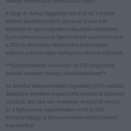
dolláros bevételt külső finanszírozás nélkül**
A Surge AI startup függetlenül érte el az évi 1 milliárd
dolláros bevételi küszöböt, jelezve az AI-piac erős
lendületét és egyre nagyobb kockázatitőke-érdeklődést.
Ezzel párhuzamosan az OpenAI modell aranyérmet nyert
a 2025-ös Nemzetközi Matematikai Diákolimpián,
aláhúzva a mesterséges intelligencia rohamos fejlődését.
**Környezetvédelmi visszaesés: Az EPA megszünteti
kutatási részlegét, tömeges létszámleépítéssel**
Az Amerikai Környezetvédelmi Ügynökség (EPA) radikális
átalakítása keretében megszüntette kutatási és fejlesztési
osztályát, ami több ezer munkahely elvesztését okozza.
Ez a lépés komoly aggodalmakat vet fel az USA
közegészségügyi és környezetvédelmi erőfeszítéseivel
kapcsolatban.