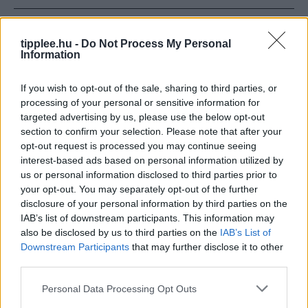
Neural hírek
tipplee.hu -
Do Not Process My Personal
Information
If you wish to opt-out of the sale, sharing to third parties, or
processing of your personal or sensitive information for
targeted advertising by us, please use the below opt-out
section to confirm your selection. Please note that after your
opt-out request is processed you may continue seeing
interest-based ads based on personal information utilized by
us or personal information disclosed to third parties prior to
your opt-out. You may separately opt-out of the further
disclosure of your personal information by third parties on the
Elnöki Hatalomvége: Alkotmányos
IAB’s list of downstream participants. This information may
also be disclosed by us to third parties on the
IAB’s List of
Fordulat Magyarországon
Downstream Participants
that may further disclose it to other
Magyarország elnöke, Sulyok Tamás aláírta az
third parties.
alkotmánymódosítást, amely azonnal megszünteti
hivatali idejét – ez fordulópontot jelent a magyar
Personal Data Processing Opt Outs
demokrácia történetében. A döntés a Tisza Párt