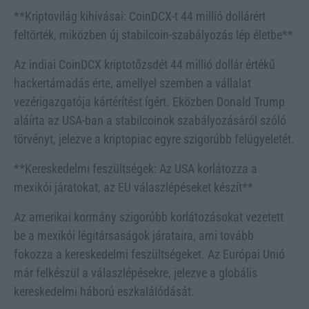
**Kriptovilág kihívásai: CoinDCX-t 44 millió dollárért
feltörték, miközben új stabilcoin-szabályozás lép életbe**
Az indiai CoinDCX kriptotőzsdét 44 millió dollár értékű
hackertámadás érte, amellyel szemben a vállalat
vezérigazgatója kártérítést ígért. Eközben Donald Trump
aláírta az USA-ban a stabilcoinok szabályozásáról szóló
törvényt, jelezve a kriptopiac egyre szigorúbb felügyeletét.
**Kereskedelmi feszültségek: Az USA korlátozza a
mexikói járatokat, az EU válaszlépéseket készít**
Az amerikai kormány szigorúbb korlátozásokat vezetett
be a mexikói légitársaságok járataira, ami tovább
fokozza a kereskedelmi feszültségeket. Az Európai Unió
már felkészül a válaszlépésekre, jelezve a globális
kereskedelmi háború eszkalálódását.