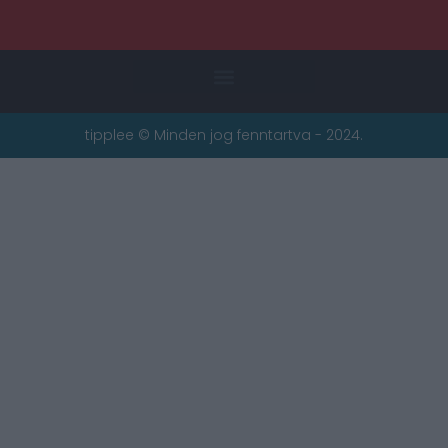
tipplee © Minden jog fenntartva - 2024.