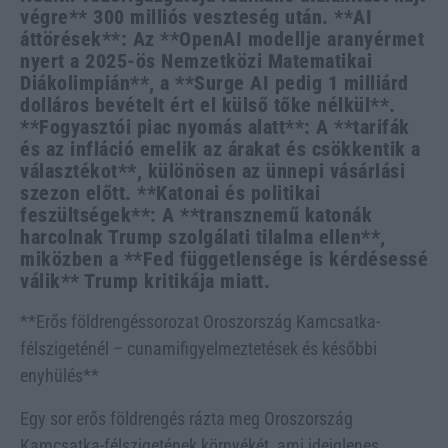
végre** 300 milliós veszteség után. **AI
áttörések**: Az **OpenAI modellje aranyérmet
nyert a 2025-ös Nemzetközi Matematikai
Diákolimpián**, a **Surge AI pedig 1 milliárd
dolláros bevételt ért el külső tőke nélkül**.
**Fogyasztói piac nyomás alatt**: A **tarifák
és az infláció emelik az árakat és csökkentik a
választékot**, különösen az ünnepi vásárlási
szezon előtt. **Katonai és politikai
feszültségek**: A **transznemű katonák
harcolnak Trump szolgálati tilalma ellen**,
miközben a **Fed függetlensége is kérdésessé
válik** Trump kritikája miatt.
**Erős földrengéssorozat Oroszország Kamcsatka-
félszigeténél – cunamifigyelmeztetések és későbbi
enyhülés**
Egy sor erős földrengés rázta meg Oroszország
Kamcsatka-félszigetének környékét, ami ideiglenes