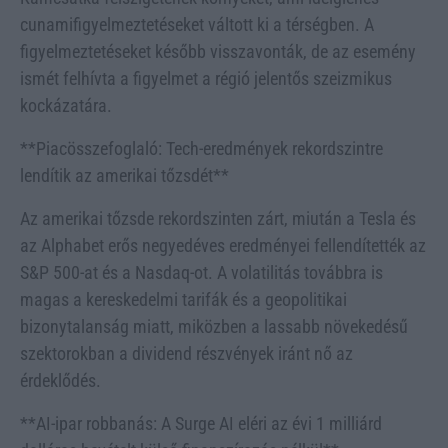
cunamifigyelmeztetéseket váltott ki a térségben. A
figyelmeztetéseket később visszavonták, de az esemény
ismét felhívta a figyelmet a régió jelentős szeizmikus
kockázatára.
**Piacösszefoglaló: Tech-eredmények rekordszintre
lendítik az amerikai tőzsdét**
Az amerikai tőzsde rekordszinten zárt, miután a Tesla és
az Alphabet erős negyedéves eredményei fellendítették az
S&P 500-at és a Nasdaq-ot. A volatilitás továbbra is
magas a kereskedelmi tarifák és a geopolitikai
bizonytalanság miatt, miközben a lassabb növekedésű
szektorokban a dividend részvények iránt nő az
érdeklődés.
**AI-ipar robbanás: A Surge AI eléri az évi 1 milliárd