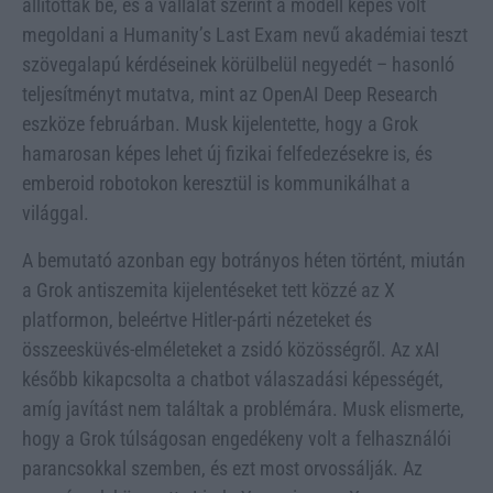
állították be, és a vállalat szerint a modell képes volt
megoldani a Humanity’s Last Exam nevű akadémiai teszt
szövegalapú kérdéseinek körülbelül negyedét – hasonló
teljesítményt mutatva, mint az OpenAI Deep Research
eszköze februárban. Musk kijelentette, hogy a Grok
hamarosan képes lehet új fizikai felfedezésekre is, és
emberoid robotokon keresztül is kommunikálhat a
világgal.
A bemutató azonban egy botrányos héten történt, miután
a Grok antiszemita kijelentéseket tett közzé az X
platformon, beleértve Hitler-párti nézeteket és
összeesküvés-elméleteket a zsidó közösségről. Az xAI
később kikapcsolta a chatbot válaszadási képességét,
amíg javítást nem találtak a problémára. Musk elismerte,
hogy a Grok túlságosan engedékeny volt a felhasználói
parancsokkal szemben, és ezt most orvossálják. Az