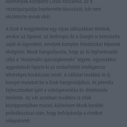
események közepette Linda Yaccarino, az X
vezérigazgatója bejelentette távozását, bár nem
részletezte ennek okát.
A Grok 4 megjelenése egy olyan időszakban történik,
amikor az OpenAI, az Anthropic és a Google is bemutatta
saját AI-ügynökeit, amelyek komplex feladatokat képesek
elvégezni. Musk hangsúlyozta, hogy az AI legfontosabb
célja a “maximális igazságkeresés” legyen, ugyanakkor
aggodalmát fejezte ki az emberfeletti intelligencia
lehetséges kockázatai miatt. A vállalat továbbá öt új
hangot mutatott be a Grok hangmódjához, és jelentős
fejlesztéseket ígért a videógenerálás és -értelmezés
területén. Az xAI azonban továbbra is viták
középpontjában marad, különösen Musk korábbi
próbálkozásai után, hogy befolyásolja a chatbot
világnézetét.