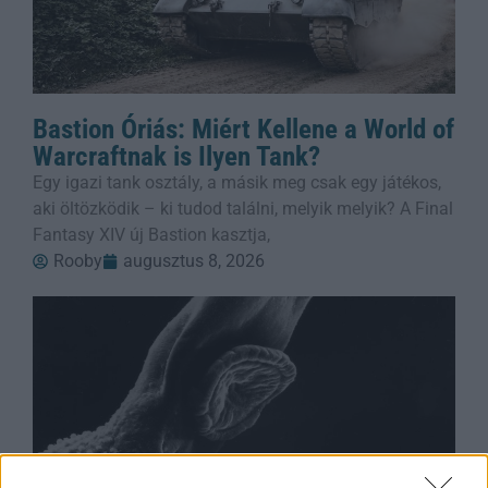
Bastion Óriás: Miért Kellene a World of
Warcraftnak is Ilyen Tank?
Egy igazi tank osztály, a másik meg csak egy játékos,
aki öltözködik – ki tudod találni, melyik melyik? A Final
Fantasy XIV új Bastion kasztja,
Rooby
augusztus 8, 2026