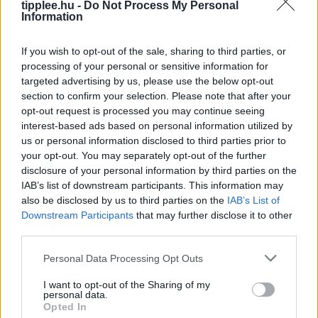
tipplee.hu -
Do Not Process My Personal
Information
A Parazita Ami Felforgatja Az
If you wish to opt-out of the sale, sharing to third parties, or
Éttermek Menüjét
processing of your personal or sensitive information for
targeted advertising by us, please use the below opt-out
A ciklosporiasis járvány miatt több amerikai étterem is
section to confirm your selection. Please note that after your
levette étlapjáról a friss zöldségeket, miközben a
opt-out request is processed you may continue seeing
fertőzés több száz embert érinthet. Az Egyesült
interest-based ads based on personal information utilized by
Államokban tomboló parazita-fertőzés
us or personal information disclosed to third parties prior to
Rooby
augusztus 8, 2026
your opt-out. You may separately opt-out of the further
disclosure of your personal information by third parties on the
IAB’s list of downstream participants. This information may
also be disclosed by us to third parties on the
IAB’s List of
Downstream Participants
that may further disclose it to other
third parties.
Personal Data Processing Opt Outs
I want to opt-out of the Sharing of my
personal data.
Opted In