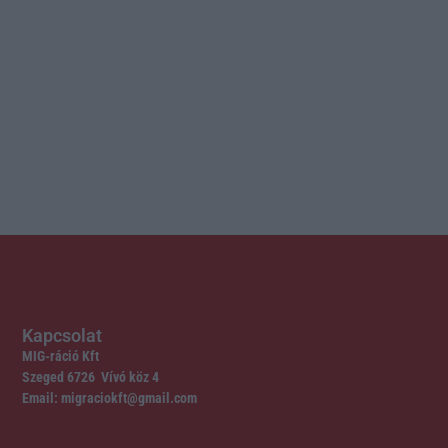
Kapcsolat
MIG-ráció Kft
Szeged 6726 Vívó köz 4
Email: migraciokft@gmail.com