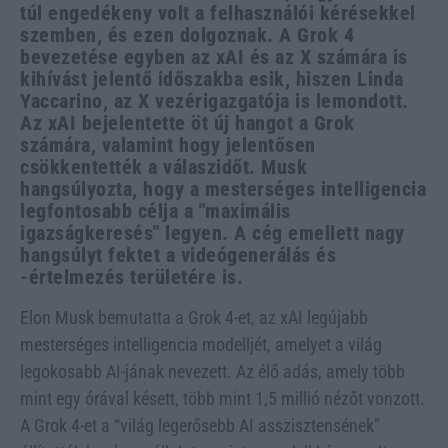
túl engedékeny volt a felhasználói kérésekkel
szemben, és ezen dolgoznak. A Grok 4
bevezetése egyben az xAI és az X számára is
kihívást jelentő időszakba esik, hiszen Linda
Yaccarino, az X vezérigazgatója is lemondott.
Az xAI bejelentette öt új hangot a Grok
számára, valamint hogy jelentősen
csökkentették a válaszidőt. Musk
hangsúlyozta, hogy a mesterséges intelligencia
legfontosabb célja a "maximális
igazságkeresés" legyen. A cég emellett nagy
hangsúlyt fektet a videógenerálás és
-értelmezés területére is.
Elon Musk bemutatta a Grok 4-et, az xAI legújabb
mesterséges intelligencia modelljét, amelyet a világ
legokosabb AI-jának nevezett. Az élő adás, amely több
mint egy órával késett, több mint 1,5 millió nézőt vonzott.
A Grok 4-et a “világ legerősebb AI asszisztensének”