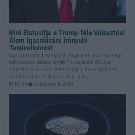
Bíró Elutasítja a Trump-féle Választási
Álom Igazolására Irányuló
Tanúvallomást
Egy szövetségi bíró kedden megsemmisített egy nagy
esküdtszéki idézést, amely Trump elnök 2020-as
választási csalásról szóló hamis állításait próbálta
alátámasztani. William M. Ray II bíró,
Rooby
augusztus 8, 2026