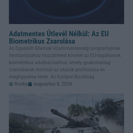
Adatmentes Útlevél Nélkül: Az EU
Biometrikus Zsarolása
Az Egyesült Államok vízummentességi programjának
fenntartásához hozzáférést követel az EU-tagállamok
biometrikus adatbázisaihoz, amely gyakorlatilag
zsarolásnak minősül az utazók profilozása és
megfigyelése terén. Az Európai Bizottság
Rooby
augusztus 8, 2026