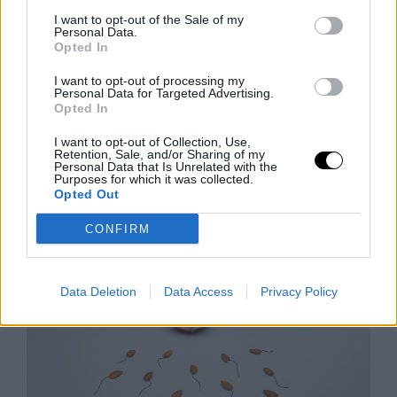
I want to opt-out of the Sale of my
Personal Data.
Okos telefon, nyugodt szívvel:
Opted In
Android-védelem a háttérben
I want to opt-out of processing my
Az okostelefonok mára mindennapi életünk
Personal Data for Targeted Advertising.
Opted In
nélkülözhetetlen részévé váltak, hiszen pénzügyeinket,
emlékeinket és munkánkat is egyetlen eszközön
I want to opt-out of Collection, Use,
kezeljük. Az Android biztonság erősítése nem igényel
Retention, Sale, and/or Sharing of my
Personal Data that Is Unrelated with the
drasztikus változtatásokat
Purposes for which it was collected.
Opted Out
Rooby
augusztus 8, 2026
CONFIRM
Data Deletion
Data Access
Privacy Policy