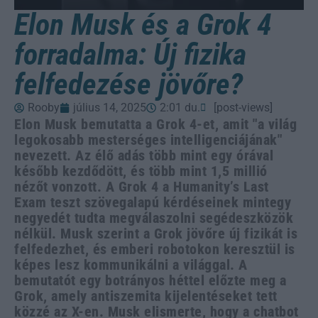
Elon Musk és a Grok 4
forradalma: Új fizika
felfedezése jövőre?
Rooby
július 14, 2025
2:01 du.
[post-views]
Elon Musk bemutatta a Grok 4-et, amit "a világ
legokosabb mesterséges intelligenciájának"
nevezett. Az élő adás több mint egy órával
később kezdődött, és több mint 1,5 millió
nézőt vonzott. A Grok 4 a Humanity’s Last
Exam teszt szövegalapú kérdéseinek mintegy
negyedét tudta megválaszolni segédeszközök
nélkül. Musk szerint a Grok jövőre új fizikát is
felfedezhet, és emberi robotokon keresztül is
képes lesz kommunikálni a világgal. A
bemutatót egy botrányos héttel előzte meg a
Grok, amely antiszemita kijelentéseket tett
közzé az X-en. Musk elismerte, hogy a chatbot