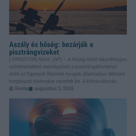
Aszály és hőség: bezárják a
pisztrángvizeket
LIVINGSTON, Mont. (AP) – A hőség miatt rekordmagas
vízhőmérséklet veszélyezteti a pisztrángállományt,
ezért az Egyesült Államok nyugati államaiban délutáni
horgászati tilalmakat vezettek be. A klímaváltozás
Rooby
augusztus 5, 2026