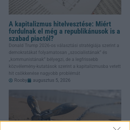
A kapitalizmus hitelvesztése: Miért
fordulnak el még a republikánusok is a
szabad piactól?
Donald Trump 2026-os választási stratégiája szerint a
demokratákat folyamatosan „szocialistának” és
„kommunistának” bélyegzi, de a legfrissebb
közvélemény-kutatások szerint a kapitalizmusba vetett
hit csökkenése nagyobb problémát
Rooby
augusztus 5, 2026