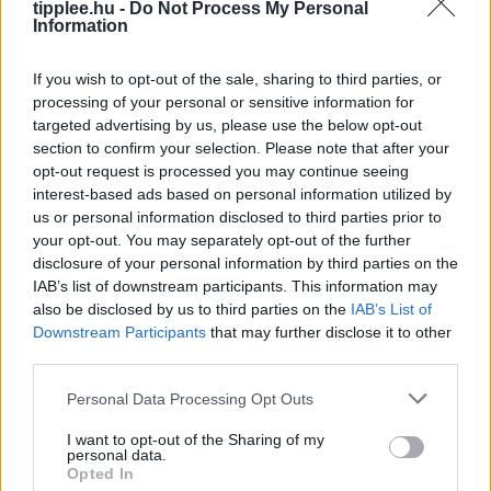
tipplee.hu -
Do Not Process My Personal
Information
If you wish to opt-out of the sale, sharing to third parties, or
processing of your personal or sensitive information for
Anker Prime Vezeték nélküli
targeted advertising by us, please use the below opt-out
Töltőállomás Árcsökkentésben
section to confirm your selection. Please note that after your
opt-out request is processed you may continue seeing
Ha rendet szeretnél tenni az éjjeliszekrényeden, és
interest-based ads based on personal information utilized by
egyszerre akár három kütyüt is gyorsan tölteni, az
us or personal information disclosed to third parties prior to
Anker Prime vezeték nélküli töltőállomása erre a
your opt-out. You may separately opt-out of the further
legjobb megoldás. A
disclosure of your personal information by third parties on the
Rooby
augusztus 4, 2026
IAB’s list of downstream participants. This information may
also be disclosed by us to third parties on the
IAB’s List of
Downstream Participants
that may further disclose it to other
third parties.
Personal Data Processing Opt Outs
I want to opt-out of the Sharing of my
personal data.
Opted In