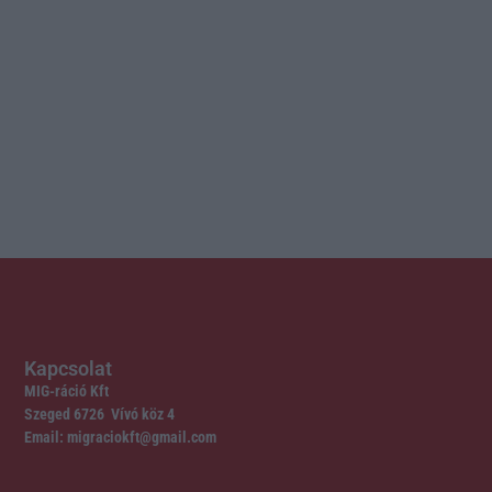
Kapcsolat
MIG-ráció Kft
Szeged 6726 Vívó köz 4
Email: migraciokft@gmail.com