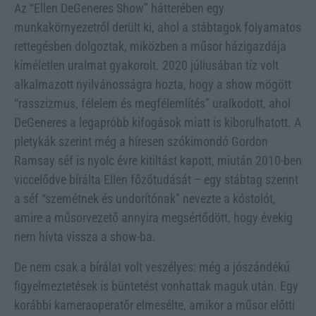
Az “Ellen DeGeneres Show” hátterében egy
munkakörnyezetről derült ki, ahol a stábtagok folyamatos
rettegésben dolgoztak, miközben a műsor házigazdája
kíméletlen uralmat gyakorolt. 2020 júliusában tíz volt
alkalmazott nyilvánosságra hozta, hogy a show mögött
“rasszizmus, félelem és megfélemlítés” uralkodott, ahol
DeGeneres a legapróbb kifogások miatt is kiborulhatott. A
pletykák szerint még a híresen szókimondó Gordon
Ramsay séf is nyolc évre kitiltást kapott, miután 2010-ben
viccelődve bírálta Ellen főzőtudását – egy stábtag szerint
a séf “szemétnek és undorítónak” nevezte a kóstolót,
amire a műsorvezető annyira megsértődött, hogy évekig
nem hívta vissza a show-ba.
De nem csak a bírálat volt veszélyes: még a jószándékú
figyelmeztetések is büntetést vonhattak maguk után. Egy
korábbi kameraoperatőr elmesélte, amikor a műsor előtti