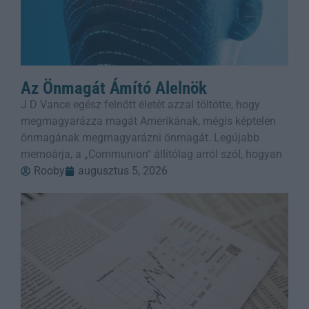
Az Önmagát Ámító Alelnök
J D Vance egész felnőtt életét azzal töltötte, hogy
megmagyarázza magát Amerikának, mégis képtelen
önmagának megmagyarázni önmagát. Legújabb
memoárja, a „Communion" állítólag arról szól, hogyan
Rooby
augusztus 5, 2026