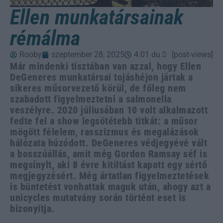
Ellen munkatársainak
rémálma
Rooby
szeptember 28, 2025
4:01 du.
[post-views]
Már mindenki tisztában van azzal, hogy Ellen
DeGeneres munkatársai tojáshéjon jártak a
sikeres műsorvezető körül, de főleg nem
szabadott figyelmeztetni a salmonella
veszélyre. 2020 júliusában 10 volt alkalmazott
fedte fel a show legsötétebb titkát: a műsor
mögött félelem, rasszizmus és megalázások
hálózata húzódott. DeGeneres védjegyévé vált
a bosszúállás, amit még Gordon Ramsay séf is
megsínylt, aki 8 évre kitiltást kapott egy sértő
megjegyzésért. Még ártatlan figyelmeztetések
is büntetést vonhattak maguk után, ahogy azt a
unicycles mutatvány során történt eset is
bizonyítja.