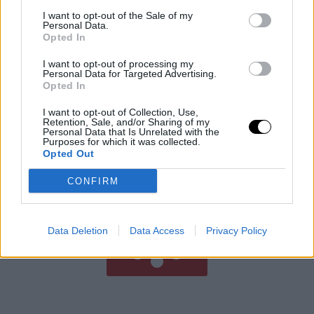
I want to opt-out of the Sale of my
Personal Data.
Opted In
A munka új szendvicse: a döntés és a
I want to opt-out of processing my
Personal Data for Targeted Advertising.
szállítás uralma
Opted In
George Leimer azonnal felismerte, amit a Yahoo
I want to opt-out of Collection, Use,
Finance-termékfőnökkel folytatott beszélgetés során
Retention, Sale, and/or Sharing of my
látott: a munka hamburgermodellje átalakul, ahol az AI
Personal Data that Is Unrelated with the
Purposes for which it was collected.
összenyomja a középső réteget, miközben a
Opted Out
Rooby
augusztus 4, 2026
CONFIRM
Még több cikk
Data Deletion
Data Access
Privacy Policy