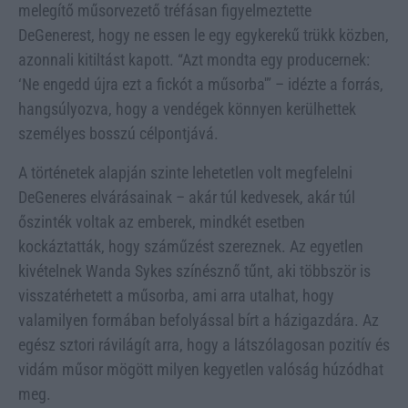
melegítő műsorvezető tréfásan figyelmeztette
DeGenerest, hogy ne essen le egy egykerekű trükk közben,
azonnali kitiltást kapott. “Azt mondta egy producernek:
‘Ne engedd újra ezt a fickót a műsorba'” – idézte a forrás,
hangsúlyozva, hogy a vendégek könnyen kerülhettek
személyes bosszú célpontjává.
A történetek alapján szinte lehetetlen volt megfelelni
DeGeneres elvárásainak – akár túl kedvesek, akár túl
őszinték voltak az emberek, mindkét esetben
kockáztatták, hogy száműzést szereznek. Az egyetlen
kivételnek Wanda Sykes színésznő tűnt, aki többször is
visszatérhetett a műsorba, ami arra utalhat, hogy
valamilyen formában befolyással bírt a házigazdára. Az
egész sztori rávilágít arra, hogy a látszólagosan pozitív és
vidám műsor mögött milyen kegyetlen valóság húzódhat
meg.