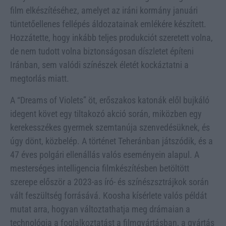
film elkészítéséhez, amelyet az iráni kormány januári
tüntetőellenes fellépés áldozatainak emlékére készített.
Hozzátette, hogy inkább teljes produkciót szeretett volna,
de nem tudott volna biztonságosan díszletet építeni
Iránban, sem valódi színészek életét kockáztatni a
megtorlás miatt.
A “Dreams of Violets” öt, erőszakos katonák elől bujkáló
idegent követ egy tiltakozó akció során, miközben egy
kerekesszékes gyermek szemtanúja szenvedésüknek, és
úgy dönt, közbelép. A történet Teheránban játszódik, és a
47 éves polgári ellenállás valós eseményein alapul. A
mesterséges intelligencia filmkészítésben betöltött
szerepe először a 2023-as író- és színészsztrájkok során
vált feszültség forrásává. Koosha kísérlete valós példát
mutat arra, hogyan változtathatja meg drámaian a
technológia a foglalkoztatást a filmgyártásban, a gyártás