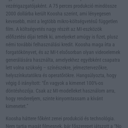
vezérigazgatójaként. A 75 perces produkció mindössze
2000 dollárba került Koosha szerint, ami lényegesen
kevesebb, mint a legtöbb mikro-költségvetésű független
film. A költségvetés nagy részét az MI-eszközök
előfizetési díjai tették ki, amelyeket amúgy is fizet, plusz
némi további felhasználási kredit. Koosha maga írta a
forgatókönyvet, és az MI-t elsősorban olyan videoelemek
generálására használta, amelyekhez egyébként csapatra
lett volna szükség – színészekre, jelmeztervezőkre,
helyszínkutatókra és operatőrökre. Hangsúlyozta, hogy
végig ő irányított: “Én vagyok a kimenet 100%-os
döntéshozója. Csak az MI-modelleket használom arra,
hogy rendereljem, szinte kinyomtassam a kívánt
kimenetet.”
Koosha háttere főként zenei produkció és technológia.
Nem tartja magát filmesnek, bár főszerepet játszott a “No