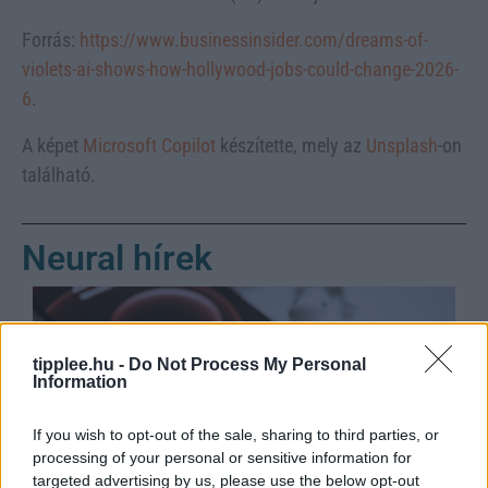
Forrás:
https://www.businessinsider.com/dreams-of-
violets-ai-shows-how-hollywood-jobs-could-change-2026-
6
.
A képet
Microsoft Copilot
készítette, mely az
Unsplash
-on
található.
Neural hírek
tipplee.hu -
Do Not Process My Personal
Information
If you wish to opt-out of the sale, sharing to third parties, or
processing of your personal or sensitive information for
targeted advertising by us, please use the below opt-out