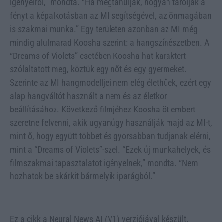
igényeiről,” mondta. “Ha megtanulják, hogyan tárolják a
fényt a képalkotásban az MI segítségével, az önmagában
is szakmai munka.” Egy területen azonban az MI még
mindig alulmarad Koosha szerint: a hangszínészetben. A
“Dreams of Violets” esetében Koosha hat karaktert
szólaltatott meg, köztük egy nőt és egy gyermeket.
Szerinte az MI hangmodelljei nem elég élethűek, ezért egy
alap hangváltót használt a nem és az életkor
beállításához. Következő filmjéhez Koosha öt embert
szeretne felvenni, akik ugyanúgy használják majd az MI-t,
mint ő, hogy együtt többet és gyorsabban tudjanak elérni,
mint a “Dreams of Violets”-szel. “Ezek új munkahelyek, és
filmszakmai tapasztalatot igényelnek,” mondta. “Nem
hozhatok be akárkit bármelyik iparágból.”
Ez a cikk a Neural News AI (V1) verziójával készült.