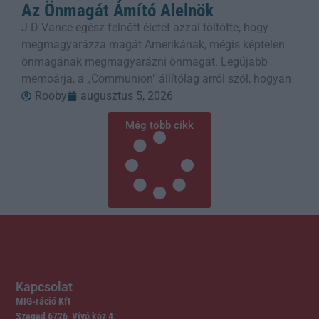
Az Önmagát Ámító Alelnök
J D Vance egész felnőtt életét azzal töltötte, hogy
megmagyarázza magát Amerikának, mégis képtelen
önmagának megmagyarázni önmagát. Legújabb
memoárja, a „Communion" állítólag arról szól, hogyan
Rooby
augusztus 5, 2026
Még több cikk
Kapcsolat
MIG-ráció Kft
Szeged 6726 Vívó köz 4