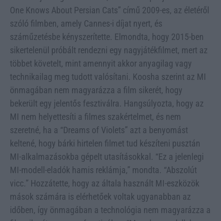
One Knows About Persian Cats” című 2009-es, az életéről
szóló filmben, amely Cannes-i díjat nyert, és
száműzetésbe kényszerítette. Elmondta, hogy 2015-ben
sikertelenül próbált rendezni egy nagyjátékfilmet, mert az
többet követelt, mint amennyit akkor anyagilag vagy
technikailag meg tudott valósítani. Koosha szerint az MI
önmagában nem magyarázza a film sikerét, hogy
bekerült egy jelentős fesztiválra. Hangsúlyozta, hogy az
MI nem helyettesíti a filmes szakértelmet, és nem
szeretné, ha a “Dreams of Violets” azt a benyomást
keltené, hogy bárki hirtelen filmet tud készíteni pusztán
MI-alkalmazásokba gépelt utasításokkal. “Ez a jelenlegi
MI-modell-eladók hamis reklámja,” mondta. “Abszolút
vicc.” Hozzátette, hogy az általa használt MI-eszközök
mások számára is elérhetőek voltak ugyanabban az
időben, így önmagában a technológia nem magyarázza a