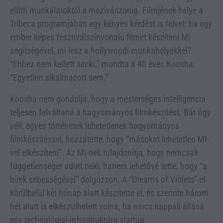
előtti munkálatoktól a mozivászonig. Filmjének helye a
Tribeca programjában egy kényes kérdést is felvet: ha egy
ember képes fesztiválszínvonalú filmet készíteni MI
segítségével, mi lesz a hollywoodi munkahelyekkel?
“Ehhez nem kellett senki,” mondta a 40 éves Koosha.
“Egyetlen alkalmazott sem.”
Koosha nem gondolja, hogy a mesterséges intelligencia
teljesen felváltaná a hagyományos filmkészítést. Bár úgy
véli, egyes történetek lehetetlenek hagyományos
filmkészítéssel, hozzátette, hogy “másokat lehetetlen MI-
vel elkészíteni”. Az MI-nek tulajdonítja, hogy nemcsak
függetlenséget adott neki, hanem lehetővé tette, hogy “a
hírek sebességével” dolgozzon. A “Dreams of Violets”-et
körülbelül két hónap alatt készítette el, és szerinte három
hét alatt is elkészülhetett volna, ha nincs nappali állása
egy technológiai-infrastruktúra startup