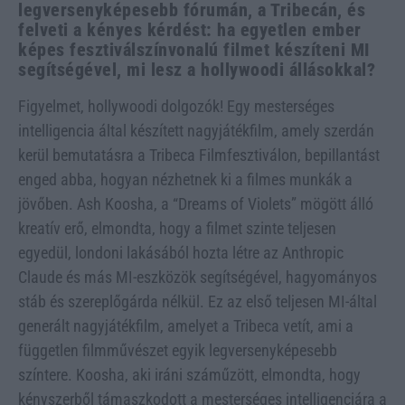
legversenyképesebb fórumán, a Tribecán, és
felveti a kényes kérdést: ha egyetlen ember
képes fesztiválszínvonalú filmet készíteni MI
segítségével, mi lesz a hollywoodi állásokkal?
Figyelmet, hollywoodi dolgozók! Egy mesterséges
intelligencia által készített nagyjátékfilm, amely szerdán
kerül bemutatásra a Tribeca Filmfesztiválon, bepillantást
enged abba, hogyan nézhetnek ki a filmes munkák a
jövőben. Ash Koosha, a “Dreams of Violets” mögött álló
kreatív erő, elmondta, hogy a filmet szinte teljesen
egyedül, londoni lakásából hozta létre az Anthropic
Claude és más MI-eszközök segítségével, hagyományos
stáb és szereplőgárda nélkül. Ez az első teljesen MI-által
generált nagyjátékfilm, amelyet a Tribeca vetít, ami a
független filmművészet egyik legversenyképesebb
színtere. Koosha, aki iráni száműzött, elmondta, hogy
kényszerből támaszkodott a mesterséges intelligenciára a