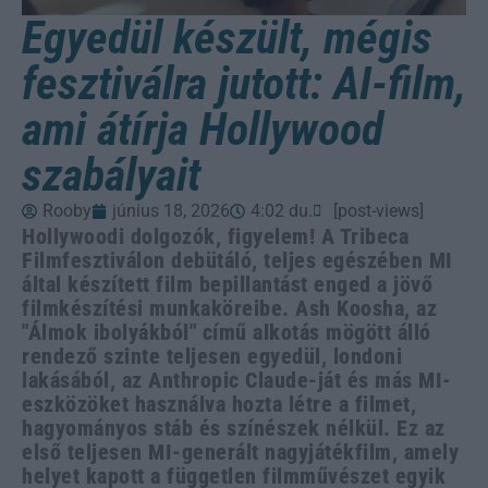
Egyedül készült, mégis
fesztiválra jutott: AI-film,
ami átírja Hollywood
szabályait
Rooby
június 18, 2026
4:02 du.
[post-views]
Hollywoodi dolgozók, figyelem! A Tribeca
Filmfesztiválon debütáló, teljes egészében MI
által készített film bepillantást enged a jövő
filmkészítési munkaköreibe. Ash Koosha, az
"Álmok ibolyákból" című alkotás mögött álló
rendező szinte teljesen egyedül, londoni
lakásából, az Anthropic Claude-ját és más MI-
eszközöket használva hozta létre a filmet,
hagyományos stáb és színészek nélkül. Ez az
első teljesen MI-generált nagyjátékfilm, amely
helyet kapott a független filmművészet egyik