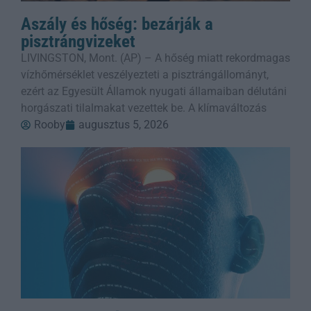
Aszály és hőség: bezárják a
pisztrángvizeket
LIVINGSTON, Mont. (AP) – A hőség miatt rekordmagas
vízhőmérséklet veszélyezteti a pisztrángállományt,
ezért az Egyesült Államok nyugati államaiban délutáni
horgászati tilalmakat vezettek be. A klímaváltozás
Rooby
augusztus 5, 2026