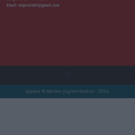
Email: migraciokft@gmail.com
tipplee © Minden jog fenntartva - 2024.