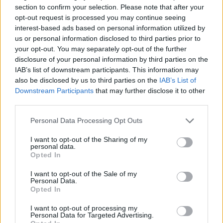
section to confirm your selection. Please note that after your
opt-out request is processed you may continue seeing
interest-based ads based on personal information utilized by
Siri AI a Csuklón: Az Apple Watch
us or personal information disclosed to third parties prior to
Okosabbikra Vált
your opt-out. You may separately opt-out of the further
A Siri logója, balra, és az Apple mesterséges
disclosure of your personal information by third parties on the
intelligenciával továbbfejlesztett asszisztensének
IAB’s list of downstream participants. This information may
also be disclosed by us to third parties on the
IAB’s List of
vizuális felülete. Apple/Vanessa Hand Orellana/CNET
Downstream Participants
that may further disclose it to other
Ha valaha is próbáltál már bármit kérdezni a Siritől
third parties.
Rooby
augusztus 6, 2026
Personal Data Processing Opt Outs
I want to opt-out of the Sharing of my
personal data.
Opted In
I want to opt-out of the Sale of my
Personal Data.
Opted In
I want to opt-out of processing my
Personal Data for Targeted Advertising.