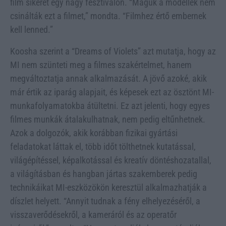
film sikerét egy nagy fesztiválon. “Maguk a modellek nem
csinálták ezt a filmet,” mondta. “Filmhez értő embernek
kell lenned.”
Koosha szerint a “Dreams of Violets” azt mutatja, hogy az
MI nem szünteti meg a filmes szakértelmet, hanem
megváltoztatja annak alkalmazását. A jövő azoké, akik
már értik az iparág alapjait, és képesek ezt az ösztönt MI-
munkafolyamatokba átültetni. Ez azt jelenti, hogy egyes
filmes munkák átalakulhatnak, nem pedig eltűnhetnek.
Azok a dolgozók, akik korábban fizikai gyártási
feladatokat láttak el, több időt tölthetnek kutatással,
világépítéssel, képalkotással és kreatív döntéshozatallal,
a világításban és hangban jártas szakemberek pedig
technikáikat MI-eszközökön keresztül alkalmazhatják a
díszlet helyett. “Annyit tudnak a fény elhelyezéséről, a
visszaverődésekről, a kameráról és az operatőr