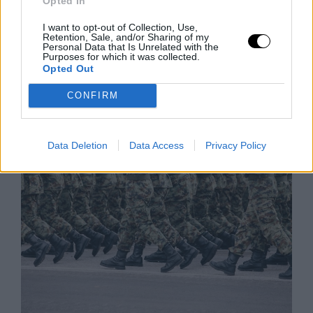
Opted In
I want to opt-out of Collection, Use,
A Feldolgozott Élelmiszerek Nagy
Retention, Sale, and/or Sharing of my
Tévedése
Personal Data that Is Unrelated with the
Purposes for which it was collected.
Iratkozz fel a Slatest hírlevelére, hogy naponta
Opted Out
megkapd a legélesebb elemzéseket, kritikákat és
CONFIRM
tanácsokat! Az ultra-feldolgozott élelmiszerek (UPF)
manapság az egyik legnagyobb mumusnak
számítanak, de
Data Deletion
Data Access
Privacy Policy
Rooby
augusztus 6, 2026