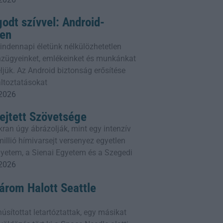
odt szívvel: Android-
ben
ndennapi életünk nélkülözhetetlen
énzügyeinket, emlékeinket és munkánkat
ljük. Az Android biztonság erősítése
áltoztatásokat
 2026
ejtett Szövetsége
ran úgy ábrázolják, mint egy intenzív
illió hímivarsejt versenyez egyetlen
gyetem, a Sienai Egyetem és a Szegedi
 2026
Három Halott Seattle
sítottat letartóztattak, egy másikat