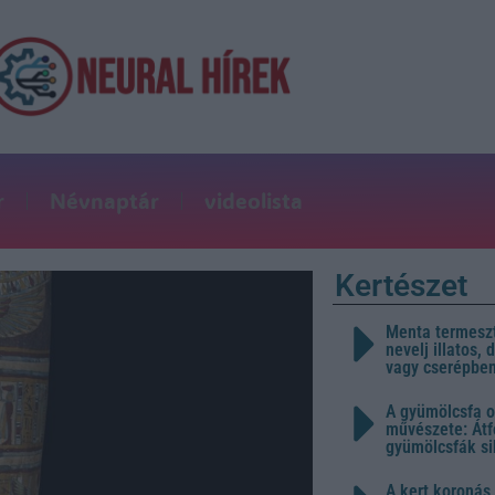
r
Névnaptár
videolista
Kertészet
Menta termeszt
nevelj illatos,
vagy cserépbe
A gyümölcsfa o
művészete: Átf
gyümölcsfák s
A kert koronás 