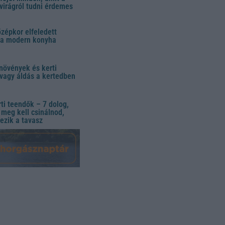
virágról tudni érdemes
özépkor elfeledett
 a modern konyha
növények és kerti
vagy áldás a kertedben
ti teendők – 7 dolog,
meg kell csinálnod,
ezik a tavasz