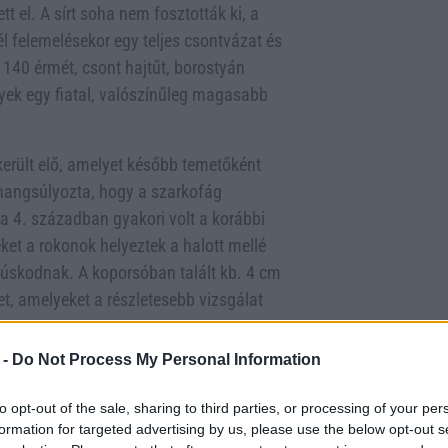
 el. A sírt soha nem fosztották ki, a
l felemelésekor egy teljes csontvázat és
 140 érmét, csont hajtűt, borostyán
lyek egy fiatal, valószínűleg magasabb
erült elő, amelyet később temetőként
s hangsúlyozta, hogy a szarkofág
 a 4. században gyakori volt a korábbi
et a rokonok helyeztek a halott mellé
anúskodnak. A koporsóban talált kb. 4 cm
et, amelyeket a részletesebb vizsgálat
 -
Do Not Process My Personal Information
 sír is előkerült, de egyik sem
A terület a Római Birodalom Pannonia
to opt-out of the sale, sharing to third parties, or processing of your per
 légióstábor közelében fekvő polgári
formation for targeted advertising by us, please use the below opt-out s