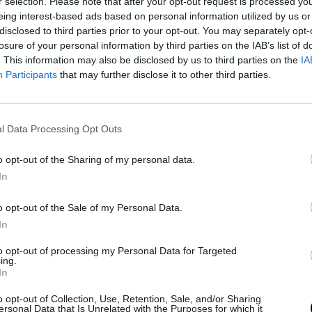
zleteket hozhatnak a fiatal nő koráról,
r selection. Please note that after your opt-out request is processed y
eing interest-based ads based on personal information utilized by us or
fedezés nem csupán tudományos
disclosed to third parties prior to your opt-out. You may separately opt-
i kori emberi szeretet és törődés
losure of your personal information by third parties on the IAB’s list of
. This information may also be disclosed by us to third parties on the
IA
Participants
that may further disclose it to other third parties.
l Data Processing Opt Outs
-lift-lid-1-700-081800704.html
.
o opt-out of the Sharing of my personal data.
In
lash
-on található.
o opt-out of the Sale of my Personal Data.
In
to opt-out of processing my Personal Data for Targeted
l Nélkül: Az EU
ing.
lása
In
ummentességi programjának
o opt-out of Collection, Use, Retention, Sale, and/or Sharing
st követel az EU-tagállamok
ersonal Data that Is Unrelated with the Purposes for which it