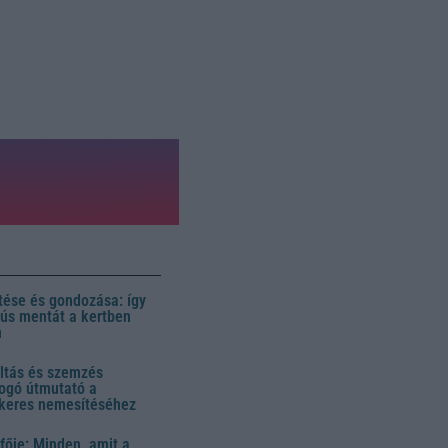
ése és gondozása: így
 dús mentát a kertben
n
ltás és szemzés
ogó útmutató a
ikeres nemesítéséhez
fője: Minden, amit a