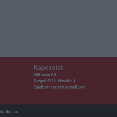
Kapcsolat
MIG-ráció Kft
Szeged 6726 Vívó köz 4
Email: migraciokft@gmail.com
liratkozás