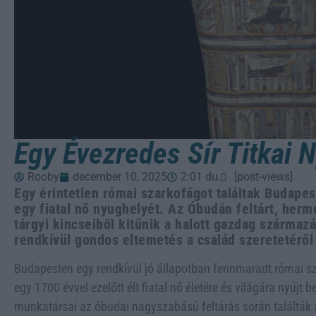
Egy Évezredes Sír Titkai 
Rooby
december 10, 2025
2:01 du.
[post-views]
Egy érintetlen római szarkofágot találtak Budapes
egy fiatal nő nyughelyét. Az Óbudán feltárt, her
tárgyi kincseiből kitűnik a halott gazdag származ
rendkívül gondos eltemetés a család szeretetéről
Budapesten egy rendkívül jó állapotban fennmaradt római sza
egy 1700 évvel ezelőtt élt fiatal nő életére és világára nyújt
munkatársai az óbudai nagyszabású feltárás során találták 