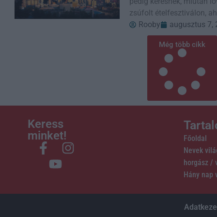
pedig keresnek, miután löv
zsúfolt ételfesztiválon, 
Rooby
augusztus 7,
Még több cikk
Keress
Tarta
minket!
Főoldal
Nevek vil
horgász /
Hány nap 
Adatkezel