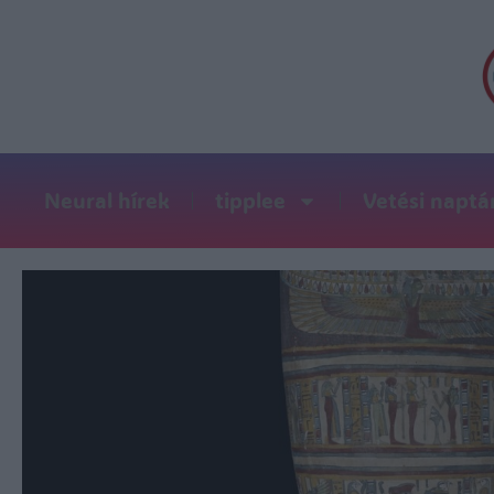
Neural hírek
tipplee
Vetési naptá