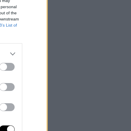
ou may
 personal
out of the
 downstream
B’s List of