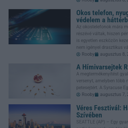
Okos telefon, nyug
védelem a háttér
Az okostelefonok mára mi
részévé váltak, hiszen p
is egyetlen eszközön keze
nem igényel drasztikus v
Rooby
augusztus 8,
A Hímivarsejtek R
A megtermékenyítést gyak
versenyt, amelyben több m
petesejtért. A Syracuse E
Rooby
augusztus 7,
Véres Fesztivál: 
Szívében
SEATTLE (AP) – Egy gyanú