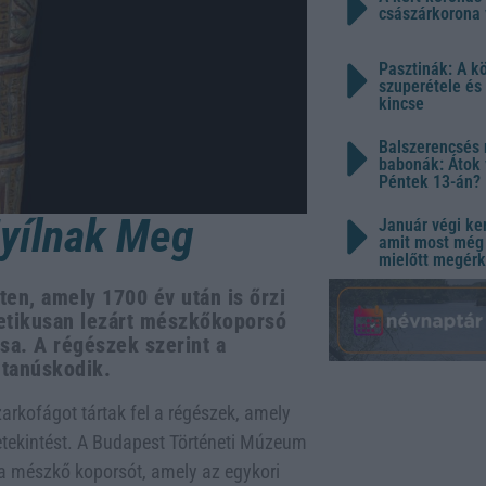
császárkorona 
Pasztinák: A k
szuperétele és
kincse
Balszerencsés 
babonák: Átok 
Péntek 13-án?
Nyílnak Meg
Január végi ker
amit most még 
mielőtt megérk
ten, amely 1700 év után is őrzi
metikusan lezárt mészkőkoporsó
ása. A régészek szerint a
 tanúskodik.
rkofágot tártak fel a régészek, amely
 betekintést. A Budapest Történeti Múzeum
a mészkő koporsót, amely az egykori