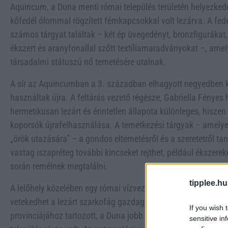
Aquincum, a Duna menti római település területén helyezkedett
kőfedél ólommal rögzített fémkapcsokkal volt lezárva. A fedé
számos tárgyat találtak – két ép üvegedényt, bronzfigurákat,
ékszert és aranyfonallal szőtt textíliamaradványokat –, ame
társadalmi státuszú nő temetésére utalnak.
A sír az Aquincumban a 3. században elhagyott negyedben k
használtak újra. A feltárás vezető régésze, Gabriella Fénye
hermetikusan lezárt és érintetlen állapota különleges, hiszen
koporsók újrafelhasználása. A temetkezési tárgyak – amelyek
„örök utazására” – a gondos eltemetésről és a szeretetről t
vastag iszapréteg további kincseket rejthet, például ékszerek
során remélnek megtalálni.
tipplee.hu
A lelőhely közelében egy római vízvezeték és nyolc egyszerűbb
vetekedhet a lezárt szarkofág gazdagságával és épségével. 
If you wish 
provinciájához tartozott, a Duna jobb partján, egy határvédő
sensitive in