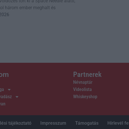
öldözés tört ki a Space Needle alatti,
ahol három ember meghalt és
 2026
lom
Partnerek
Névnaptár
ága
Videolista
 vadász
Whiskeyshop
van
ési tájékoztató
Impresszum
Támogatás
Hírlevél fe